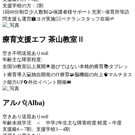
支援学校の方：2割
1回60分制⏰
少人数制🤝
保護者様サポート充実✨
保育所等訪
問支援も運営🏫
ヨガ実施🧘‍♀️
ベテランスタッフ在籍🌱
療育支援エフ 茶山教室Ⅱ
空き不明
送迎あり
null
年齢
主な障害程度:
全国50教室以上展開🌟
遊びではない本格的療育📚
タブレッ
ト療育導入💻
独自開発のIT療育🧩
脳機能の向上🧠
マルチタス
ク能力UP🔄
外出イベント開催🚐
アルバ(Alba)
空きあり
送迎あり
null
年齢未就学児 ～ 中学2年生
主な障害程度:軽度～中度
支援級6～7割、支援学校3～4割