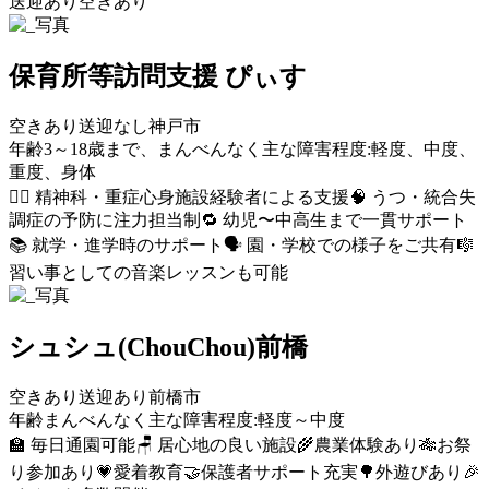
送迎あり
空きあり
保育所等訪問支援 ぴぃす
空きあり
送迎なし
神戸市
年齢3～18歳まで、まんべんなく
主な障害程度:軽度、中度、
重度、身体
🧑‍⚕️ 精神科・重症心身施設経験者による支援
🧠 うつ・統合失
調症の予防に注力
担当制
🔁 幼児〜中高生まで一貫サポート
📚 就学・進学時のサポート
🗣️ 園・学校での様子をご共有
🎼
習い事としての音楽レッスンも可能
シュシュ(ChouChou)前橋
空きあり
送迎あり
前橋市
年齢まんべんなく
主な障害程度:軽度～中度
🏫 毎日通園可能
🪑 居心地の良い施設
🌾農業体験あり
🎋お祭
り参加あり
💗愛着教育
🤝保護者サポート充実
🌳外遊びあり
🎉