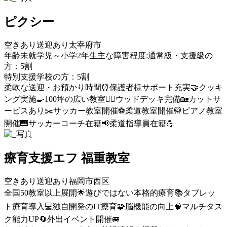
ピクシー
空きあり
送迎あり
太宰府市
年齢未就学児～小学2年生
主な障害程度:通常級・支援級の
方：5割
特別支援学校の方：5割
柔軟な送迎・お預かり時間⏰
保護者様サポート充実🤝
クッキ
ング実施🍳
100坪の広い教室🏃‍♂️
ウッドデッキ完備🏡
カットサ
ービスあり✂️
サッカー教室開催⚽️
柔道教室開催🥋
ピアノ教室
開催🎹
サッカーコーチ在籍📢
柔道指導員在籍💪
療育支援エフ 福重教室
空きあり
送迎あり
福岡市西区
全国50教室以上展開🌟
遊びではない本格的療育📚
タブレッ
ト療育導入💻
独自開発のIT療育🧩
脳機能の向上🧠
マルチタス
ク能力UP🔄
外出イベント開催🚐