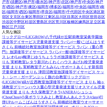
戸市)
須磨区(神戸市)
垂水区(神戸市)
北区(神戸市)
中央区(神戸
市)
西区(神戸市)
東区(福岡市)
博多区(福岡市)
中央区(福岡市)
南
区(福岡市)
西区(福岡市)
早良区(福岡市)
千代田区
中央区
港区
新
宿区
文京区
台東区
墨田区
江東区
品川区
目黒区
大田区
世田谷区
渋谷区
中野区
杉並区
豊島区
北区
荒川区
板橋区
練馬区
足立区
葛
飾区
江戸川区
人気な施設
リックグロー(LICGROW)八千代緑が丘駅前教室
栄眞学園放
課後等デイサービス
児童発達支援 ラパン(一般)
こぱんはうす
さくら 前橋総社教室
放課後等デイサービス ラパン（重心専
門）
放課後等デイサービス ラパン(一般)
放課後等デイサービ
ス レオ(Leo)梅津
じゆうちょうラボ
放課後等デイサービス ま
りも 実籾教室
レタラ新川
わくわくハウス あげお校
児童発達
支援 まりも 実籾教室
子どもみらいサポートあくしす新長田
児童発達支援 まりも 津田沼教室
放課後等デイサービス ケッ
ト・シー・ガーデン
ぷっく旗の台教室
リックグロー
(LICGROW)緑が丘西教室
放課後等デイサービス まりも 袖ヶ
浦教室
グリーンハウス重心型児童発達支援
リオスマイル
児童
発達支援 まりも 大久保教室
アネラ(ANERA)
シュシュ
(ChouChou)小泉
ポラリスみよし教室
あんあんクラス(class)行
啓UPルーム
こぱんはうすさくら 前橋総社教室
ウオーサオー