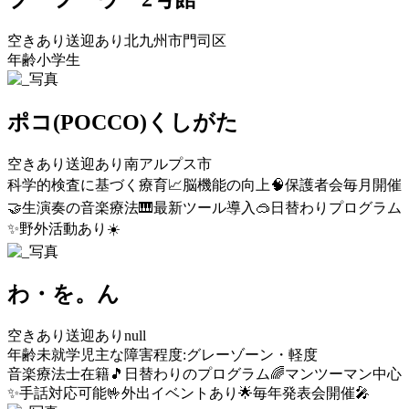
空きあり
送迎あり
北九州市門司区
年齢小学生
ポコ(POCCO)くしがた
空きあり
送迎あり
南アルプス市
科学的検査に基づく療育📈
脳機能の向上🧠
保護者会毎月開催
🤝
生演奏の音楽療法🎹
最新ツール導入🥽
日替わりプログラム
✨
野外活動あり☀️
わ・を。ん
空きあり
送迎あり
null
年齢未就学児
主な障害程度:グレーゾーン・軽度
音楽療法士在籍🎵
日替わりのプログラム🌈
マンツーマン中心
✨
手話対応可能🤟
外出イベントあり🌟
毎年発表会開催🎤