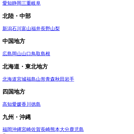
愛知
静岡
三重
岐阜
北陸・中部
新潟
石川
富山
福井
長野
山梨
中国地方
広島
岡山
山口
鳥取
島根
北海道・東北地方
北海道
宮城
福島
山形
青森
秋田
岩手
四国地方
高知
愛媛
香川
徳島
九州・沖縄
福岡
沖縄
宮崎
佐賀
長崎
熊本
大分
鹿児島