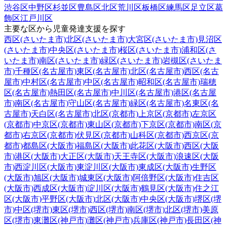
渋谷区
中野区
杉並区
豊島区
北区
荒川区
板橋区
練馬区
足立区
葛
飾区
江戸川区
主要な区から児童発達支援を探す
西区(さいたま市)
北区(さいたま市)
大宮区(さいたま市)
見沼区
(さいたま市)
中央区(さいたま市)
桜区(さいたま市)
浦和区(さ
いたま市)
南区(さいたま市)
緑区(さいたま市)
岩槻区(さいたま
市)
千種区(名古屋市)
東区(名古屋市)
北区(名古屋市)
西区(名古
屋市)
中村区(名古屋市)
中区(名古屋市)
昭和区(名古屋市)
瑞穂
区(名古屋市)
熱田区(名古屋市)
中川区(名古屋市)
港区(名古屋
市)
南区(名古屋市)
守山区(名古屋市)
緑区(名古屋市)
名東区(名
古屋市)
天白区(名古屋市)
北区(京都市)
上京区(京都市)
左京区
(京都市)
中京区(京都市)
東山区(京都市)
下京区(京都市)
南区(京
都市)
右京区(京都市)
伏見区(京都市)
山科区(京都市)
西京区(京
都市)
都島区(大阪市)
福島区(大阪市)
此花区(大阪市)
西区(大阪
市)
港区(大阪市)
大正区(大阪市)
天王寺区(大阪市)
浪速区(大阪
市)
西淀川区(大阪市)
東淀川区(大阪市)
東成区(大阪市)
生野区
(大阪市)
旭区(大阪市)
城東区(大阪市)
阿倍野区(大阪市)
住吉区
(大阪市)
西成区(大阪市)
淀川区(大阪市)
鶴見区(大阪市)
住之江
区(大阪市)
平野区(大阪市)
北区(大阪市)
中央区(大阪市)
堺区(堺
市)
中区(堺市)
東区(堺市)
西区(堺市)
南区(堺市)
北区(堺市)
美原
区(堺市)
東灘区(神戸市)
灘区(神戸市)
兵庫区(神戸市)
長田区(神