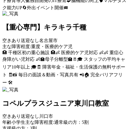
ト療育導入💻
独自開発のIT療育🧩
脳機能の向上🧠
マルチタス
ク能力UP🔄
外出イベント開催🚐
【重心専門】キラキラ千種
空きあり
送迎なし
名古屋市
主な障害程度:重度・医療的ケア児
🏥 千種区初の重心施設 🏥
👶 医療的ケア児対応 👶
👶 重症心
身障がい児対応 👶
🏫母子分離型🏫🚪
🎓 スタッフの平均キャ
リア10年以上 🎓
🧾 障害年金・福祉・生活保護の無料サポー
ト 🧾
📸 毎日の面談＆動画・写真共有 📲
🏠 完全バリアフリ
ー 🛠️
コペルプラスジュニア東川口教室
空きあり
送迎なし
川口市
年齢小学生
主な障害程度:通常級の方：5割
支援級の方：3割