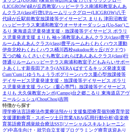
ダッシュ(Uo-Sao‘)
保育所等訪問支援 ぴぃす
リックグロー
(LICGROW)緑が丘西教室
ハッピーテラス南浦和教室
あんあ
んクラス(class)行啓UPルーム
リックグロー(LICGROW)八千
代緑が丘駅前教室
放課後等デイサービス まりも 津田沼教室
ハッピーテラス東浦和教室
ウオーサオーダッシュ(Uo-Sao‘)
こ
るり 東海道店
児童発達支援・放課後等デイサービス ポラリ
ス
児童発達支援 まりも 袖ヶ浦教室
あんあんクラス(class)豊平
ルーム
あんあんクラス(class)豊平ルーム
わくわくハウス運動
伊奈北校
わくわくハウス桶川西校
gakudou光ヶ丘(ガクドウ)
五つの輪 らくさいぐち教室
ぷれらぼ
あんあんクラス(class)行
啓通りルーム
ハッピーテラス南浦和教室
子どもみらいサポー
トあくしす新長田
アネラ(ANERA)
ぱすてるキッズ
発達支援
Cum’Cum
じゆうちょうラボ
グリーンハウス重心型放課後等
デイサービス
児童発達支援・放課後等デイサービス ポラリ
ス
児童発達支援 ラパン（重心専門）
放課後等デイサービス
まりも 大久保教室
カンポ(Campo)台之郷
こるり 東海道店
アヴ
ニール
シュシュ(ChouChou)吉岡
特徴から探す
理学療法
言語療法
作業療法
預かり支援
集団療育
個別療育
学習
支援
運動療育・スポーツ
土日営業
ABA(応用行動分析)
音楽療
育
英語療育
感覚統合療法
SST(ソーシャルスキルトレーニン
グ)
中高生向け・就労自立支援
プログラミング療育
送迎あり