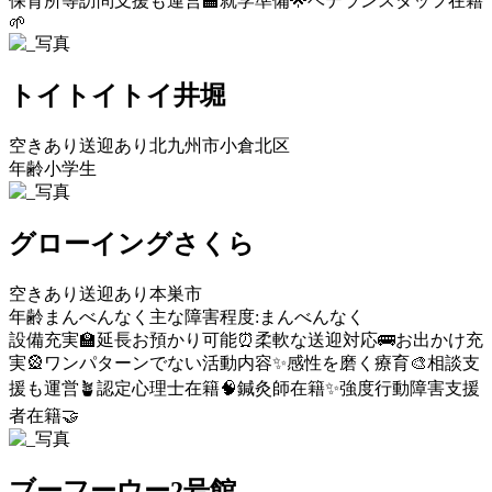
保育所等訪問支援も運営🏫
就学準備🌟
ベテランスタッフ在籍
🌱
トイトイトイ井堀
空きあり
送迎あり
北九州市小倉北区
年齢小学生
グローイングさくら
空きあり
送迎あり
本巣市
年齢まんべんなく
主な障害程度:まんべんなく
設備充実🏫
延長お預かり可能⏰
柔軟な送迎対応🚌
お出かけ充
実🎡
ワンパターンでない活動内容✨
感性を磨く療育🎨
相談支
援も運営🪴
認定心理士在籍🧠
鍼灸師在籍✨
強度行動障害支援
者在籍🤝
ブーフーウー2号館