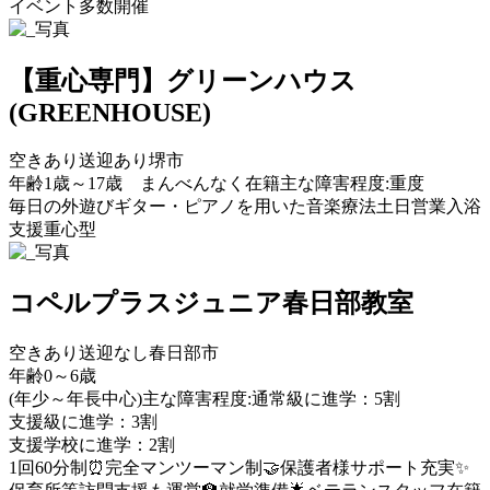
イベント多数開催
【重心専門】グリーンハウス
(GREENHOUSE)
空きあり
送迎あり
堺市
年齢1歳～17歳 まんべんなく在籍
主な障害程度:重度
毎日の外遊び
ギター・ピアノを用いた音楽療法
土日営業
入浴
支援
重心型
コペルプラスジュニア春日部教室
空きあり
送迎なし
春日部市
年齢0～6歳
(年少～年長中心)
主な障害程度:通常級に進学：5割
支援級に進学：3割
支援学校に進学：2割
1回60分制⏰
完全マンツーマン制🤝
保護者様サポート充実✨