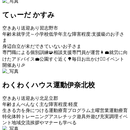
てぃーだ かすみ
空きあり
送迎あり
習志野市
年齢未就学児～小学校低学年
主な障害程度:支援級のお子さ
ま
身辺自立が未だできていないお子さま
専門職による個別訓練🧩
相談支援専門員が運営👩‍💼
就労に向
けたアドバイス💼
公園すぐ近く🌳
毎日お出かけ🚶‍♀️
イベント
開催あり🎉
わくわくハウス運動伊奈北校
空きあり
送迎あり
北足立郡
年齢まんべんなく
主な障害程度:軽度
生きる力を身につける運動療育プログラム
土曜営業
運動療育
特化
体幹トレーニング
アスレチック遊具
外遊び充実
調理イベ
ント
地域交流
挨拶やマナーも学べる