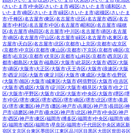
西区(さいたま市)
北区(さいたま市)
大宮区(さいたま市)
見沼区
(さいたま市)
中央区(さいたま市)
桜区(さいたま市)
浦和区(さ
いたま市)
南区(さいたま市)
緑区(さいたま市)
岩槻区(さいたま
市)
千種区(名古屋市)
東区(名古屋市)
北区(名古屋市)
西区(名古
屋市)
中村区(名古屋市)
中区(名古屋市)
昭和区(名古屋市)
瑞穂
区(名古屋市)
熱田区(名古屋市)
中川区(名古屋市)
港区(名古屋
市)
南区(名古屋市)
守山区(名古屋市)
緑区(名古屋市)
名東区(名
古屋市)
天白区(名古屋市)
北区(京都市)
上京区(京都市)
左京区
(京都市)
中京区(京都市)
東山区(京都市)
下京区(京都市)
南区(京
都市)
右京区(京都市)
伏見区(京都市)
山科区(京都市)
西京区(京
都市)
都島区(大阪市)
福島区(大阪市)
此花区(大阪市)
西区(大阪
市)
港区(大阪市)
大正区(大阪市)
天王寺区(大阪市)
浪速区(大阪
市)
西淀川区(大阪市)
東淀川区(大阪市)
東成区(大阪市)
生野区
(大阪市)
旭区(大阪市)
城東区(大阪市)
阿倍野区(大阪市)
住吉区
(大阪市)
西成区(大阪市)
淀川区(大阪市)
鶴見区(大阪市)
住之江
区(大阪市)
平野区(大阪市)
北区(大阪市)
中央区(大阪市)
堺区(堺
市)
中区(堺市)
東区(堺市)
西区(堺市)
南区(堺市)
北区(堺市)
美原
区(堺市)
東灘区(神戸市)
灘区(神戸市)
兵庫区(神戸市)
長田区(神
戸市)
須磨区(神戸市)
垂水区(神戸市)
北区(神戸市)
中央区(神戸
市)
西区(神戸市)
東区(福岡市)
博多区(福岡市)
中央区(福岡市)
南
区(福岡市)
西区(福岡市)
早良区(福岡市)
千代田区
中央区
港区
新
宿区
文京区
台東区
墨田区
江東区
品川区
目黒区
大田区
世田谷区