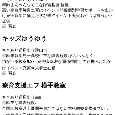
年齢まんべんなく
主な障害程度:軽度
高い定着率
毎週土曜はイベント開催
個別学習サポート
お出か
け充実
就学に備えた学び
季節イベント充実
おやつは施設から
提供
キッズゆうゆう
空きあり
送迎あり
津山市
年齢未就学児〜高校生
主な障害程度:まんべんなく
猫がいる教室🐈
SST充実🎲
綿密な関係機関との連携📓
お出か
けイベント充実🍓
栄養士在籍🥗
療育支援エフ 横手教室
空きあり
送迎あり
null
年齢
主な障害程度:
全国50教室以上展開🌟
遊びではない本格的療育📚
タブレッ