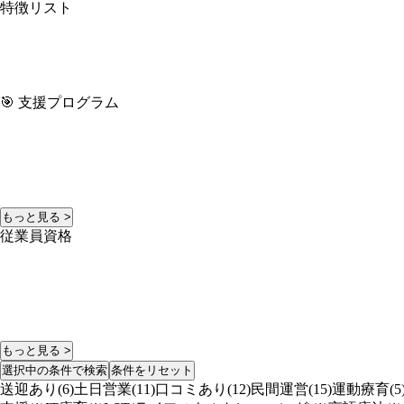
特徴リスト
🎯 支援プログラム
もっと見る >
従業員資格
もっと見る >
選択中の条件で検索
条件をリセット
送迎あり(6)
土日営業(11)
口コミあり(12)
民間運営(15)
運動療育(5