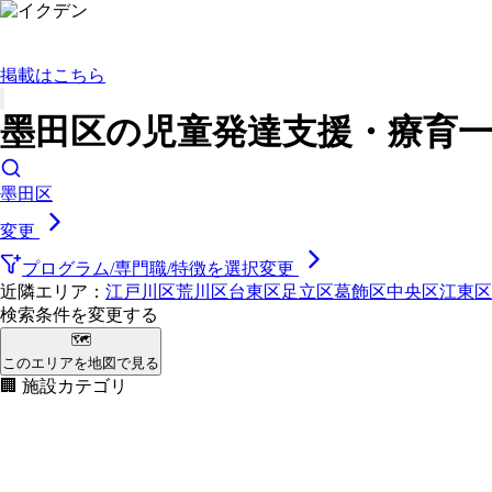
掲載はこちら
墨田区の児童発達支援・療育一
墨田区
変更
プログラム/専門職/特徴を選択
変更
近隣エリア：
江戸川区
荒川区
台東区
足立区
葛飾区
中央区
江東区
検索条件を変更する
🗺
このエリアを地図で見る
🏢 施設カテゴリ