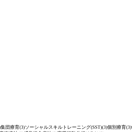
)
集団療育(3)
ソーシャルスキルトレーニング(SST)(3)
個別療育(3)