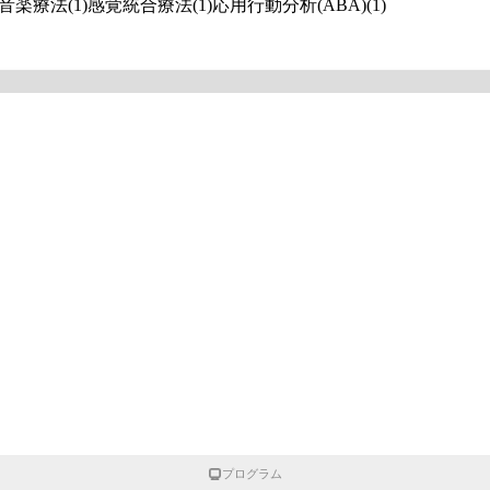
音楽療法(1)
感覚統合療法(1)
応用行動分析(ABA)(1)
プログラム