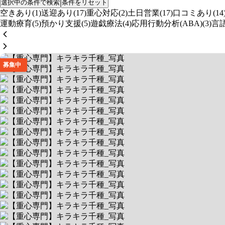
選択中の条件で検索
条件をリセット
空きあり(1)
送迎あり(17)
重心対応(2)
土日営業(17)
口コミあり(14
運動療育(5)
預かり支援(5)
遊戯療法(4)
応用行動分析(ABA)(3)
言語
募集中
【重心専門】キラキラ千種
【千種区初の重心施設】医療ケア対応
送迎なし/当エリア対応
空きあり
平日 9:30～17:30 / 土 9:30～17:30