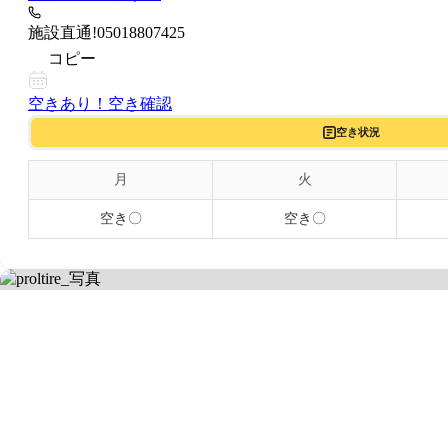
施設直通!
05018807425
コピー
空きあり！
空き確認
空き状況
月
火
空き〇
空き〇