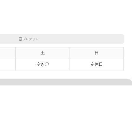
プログラム
土
日
空き〇
定休日