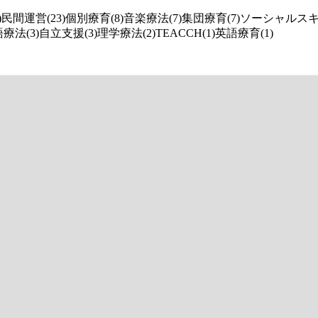
)
民間運営(23)
個別療育(8)
音楽療法(7)
集団療育(7)
ソーシャルスキル
療法(3)
自立支援(3)
理学療法(2)
TEACCH(1)
英語療育(1)