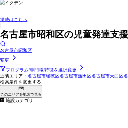
掲載はこちら
名古屋市昭和区の児童発達支援
名古屋市昭和区
変更
プログラム/専門職/特徴を選択
変更
近隣エリア：
名古屋市瑞穂区
名古屋市熱田区
名古屋市天白区
名
検索条件を変更する
🗺
このエリアを地図で見る
🏢 施設カテゴリ