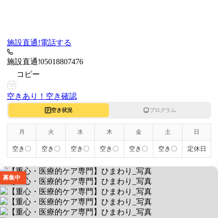
施設直通!
電話する
施設直通!
05018807476
コピー
空きあり！
空き確認
空き状況
プログラム
月
火
水
木
金
土
日
空き〇
空き〇
空き〇
空き〇
空き〇
空き〇
定休日
募集中