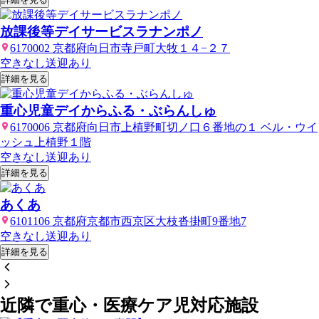
放課後等デイサービスラナンポノ
6170002 京都府向日市寺戸町大牧１４−２７
空きなし
送迎あり
詳細を見る
重心児童デイからふる・ぶらんしゅ
6170006 京都府向日市上植野町切ノ口６番地の１ ベル・ウイ
ッシュ上植野１階
空きなし
送迎あり
詳細を見る
あくあ
6101106 京都府京都市西京区大枝沓掛町9番地7
空きなし
送迎あり
詳細を見る
近隣で重心・医療ケア児対応施設