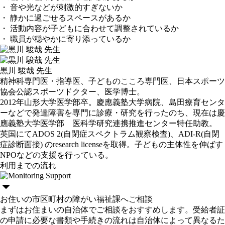
・ 音や光などが刺激的すぎないか
・ 静かに過ごせるスペースがあるか
・ 活動内容が子どもに合わせて調整されているか
・ 職員が穏やかに寄り添っているか
黒川 駿哉 先生
精神科専門医・指導医、子どものこころ専門医、日本スポーツ
協会公認スポーツドクター、医学博士。
2012年山形大学医学部卒。慶應義塾大学病院、島田療育センタ
ーなどで発達障害を専門に診療・研究を行ったのち、現在は慶
應義塾大学医学部 医科学研究連携推進センター特任助教。
英国にてADOS 2(自閉症スペクトラム観察検査)、ADI-R(自閉
症診断面接) のresearch licenseを取得。子どもの主体性を伸ばす
NPOなどの支援を行っている。
利用までの流れ
お住いの市区町村の障がい福祉課へご相談
まずはお住まいの自治体でご相談をおすすめします。受給者証
の申請に必要な書類や手続きの流れは自治体によって異なるた