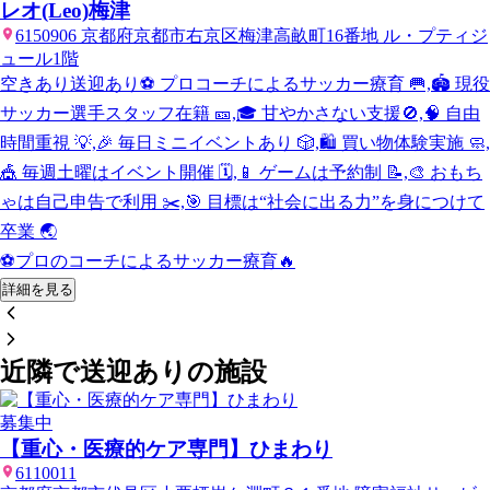
レオ(Leo)梅津
6150906 京都府京都市右京区梅津高畝町16番地 ル・プティジ
ュール1階
空きあり
送迎あり
⚽ プロコーチによるサッカー療育 🥅,🏟️ 現役
サッカー選手スタッフ在籍 🎫,🎓 甘やかさない支援🚫,🧠 自由
時間重視 💡,🎉 毎日ミニイベントあり 🎲,🛍️ 買い物体験実施 🧼,
🎪 毎週土曜はイベント開催 🗓️,📱 ゲームは予約制 📝,🎨 おもち
ゃは自己申告で利用 ✂️,🎯 目標は“社会に出る力”を身につけて
卒業 🌏
⚽プロのコーチによるサッカー療育🔥
詳細を見る
近隣で送迎ありの施設
募集中
【重心・医療的ケア専門】ひまわり
6110011