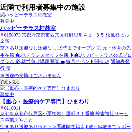
近隣で利用者募集中の施設
募集中
ハッピーテラス桂教室
6158073 京都府京都市西京区桂野里町４１−３５ 松風桂ビル
２階
空きあり
送迎なし
送迎なし,19時までオープン 🕖,元・体育の先
生在籍 🏫,ベテランスタッフ在籍 👩‍🏫,ハッピーテラス公式プロ
グラム 🌈,就労向け講座開催 💼,毎月イベント開催 🎉,通知表発
行 🗒️
※送迎の実施はございません
詳細を見る
募集中
【重心・医療的ケア専門】ひまわり
6110011
京都府京都市伏見区小栗栖岩ケ淵町３１番地 障害福祉サービ
ス事業所やまと
空きあり
送迎あり
ベテラン看護師在籍🩺,0歳～64歳までサポー