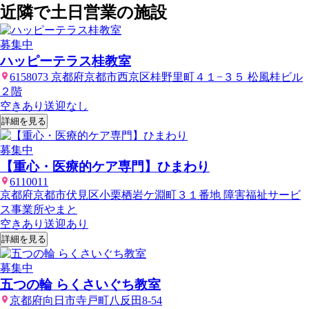
近隣で土日営業の施設
募集中
ハッピーテラス桂教室
6158073 京都府京都市西京区桂野里町４１−３５ 松風桂ビル
２階
空きあり
送迎なし
詳細を見る
募集中
【重心・医療的ケア専門】ひまわり
6110011
京都府京都市伏見区小栗栖岩ケ淵町３１番地 障害福祉サービ
ス事業所やまと
空きあり
送迎あり
詳細を見る
募集中
五つの輪 らくさいぐち教室
京都府向日市寺戸町八反田8-54