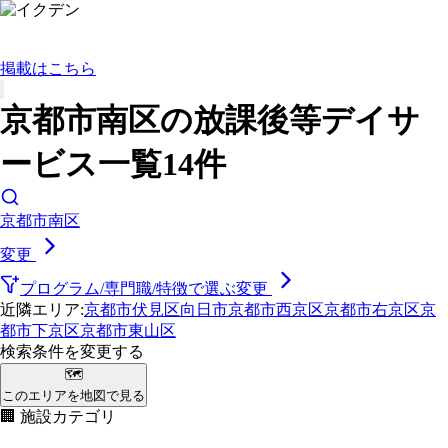
掲載はこちら
京都市南区の放課後等デイサ
ービス一覧14件
京都市南区
変更
プログラム/専門職/特徴で選ぶ
変更
近隣エリア:
京都市伏見区
向日市
京都市西京区
京都市右京区
京
都市下京区
京都市東山区
検索条件を変更する
🗺
このエリアを地図で見る
🏢 施設カテゴリ