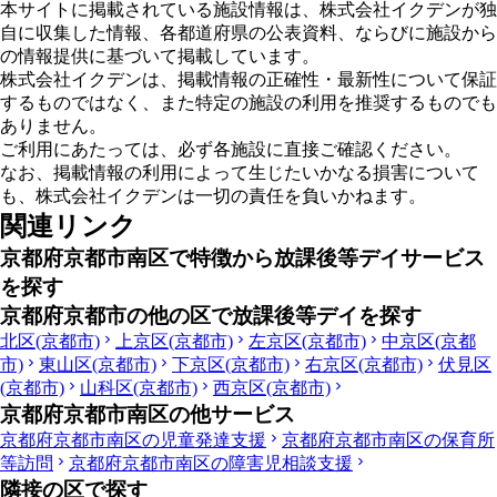
本サイトに掲載されている施設情報は、株式会社イクデンが独
自に収集した情報、各都道府県の公表資料、ならびに施設から
の情報提供に基づいて掲載しています。
株式会社イクデンは、掲載情報の正確性・最新性について保証
するものではなく、また特定の施設の利用を推奨するものでも
ありません。
ご利用にあたっては、必ず各施設に直接ご確認ください。
なお、掲載情報の利用によって生じたいかなる損害について
も、株式会社イクデンは一切の責任を負いかねます。
関連リンク
京都府京都市南区で特徴から放課後等デイサービス
を探す
京都府京都市の他の区で放課後等デイを探す
北区(京都市)
上京区(京都市)
左京区(京都市)
中京区(京都
市)
東山区(京都市)
下京区(京都市)
右京区(京都市)
伏見区
(京都市)
山科区(京都市)
西京区(京都市)
京都府京都市南区の他サービス
京都府京都市南区の児童発達支援
京都府京都市南区の保育所
等訪問
京都府京都市南区の障害児相談支援
隣接の区で探す