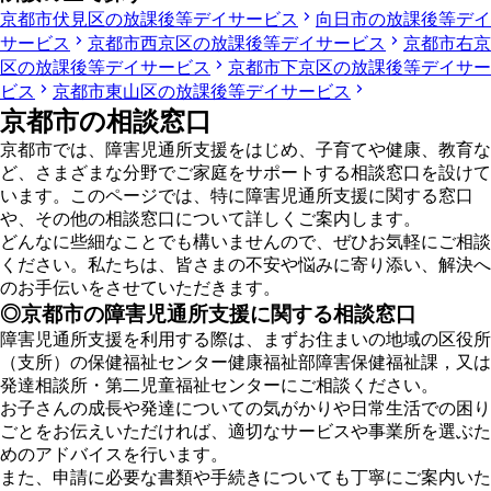
京都市伏見区の放課後等デイサービス
向日市の放課後等デイ
サービス
京都市西京区の放課後等デイサービス
京都市右京
区の放課後等デイサービス
京都市下京区の放課後等デイサー
ビス
京都市東山区の放課後等デイサービス
京都市の相談窓口
京都市では、障害児通所支援をはじめ、子育てや健康、教育な
ど、さまざまな分野でご家庭をサポートする相談窓口を設けて
います。このページでは、特に障害児通所支援に関する窓口
や、その他の相談窓口について詳しくご案内します。
どんなに些細なことでも構いませんので、ぜひお気軽にご相談
ください。私たちは、皆さまの不安や悩みに寄り添い、解決へ
のお手伝いをさせていただきます。
◎京都市の障害児通所支援に関する相談窓口
障害児通所支援を利用する際は、まずお住まいの地域の区役所
（支所）の保健福祉センター健康福祉部障害保健福祉課，又は
発達相談所・第二児童福祉センターにご相談ください。
お子さんの成長や発達についての気がかりや日常生活での困り
ごとをお伝えいただければ、適切なサービスや事業所を選ぶた
めのアドバイスを行います。
また、申請に必要な書類や手続きについても丁寧にご案内いた