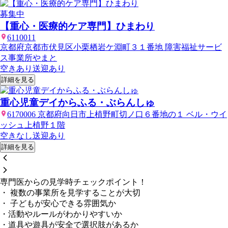
募集中
【重心・医療的ケア専門】ひまわり
6110011
京都府京都市伏見区小栗栖岩ケ淵町３１番地 障害福祉サービ
ス事業所やまと
空きあり
送迎あり
詳細を見る
重心児童デイからふる・ぶらんしゅ
6170006 京都府向日市上植野町切ノ口６番地の１ ベル・ウイ
ッシュ上植野１階
空きなし
送迎あり
詳細を見る
専門医からの見学時チェックポイント！
・ 複数の事業所を見学することが大切
・ 子どもが安心できる雰囲気か
・活動やルールがわかりやすいか
・道具や遊具が安全で選択肢があるか