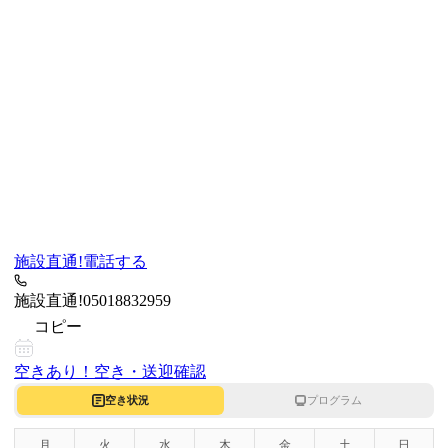
施設直通!
電話する
施設直通!
05018832959
コピー
空きあり！
空き・送迎確認
空き状況
プログラム
月
火
水
木
金
土
日