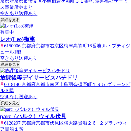
京都府京都市伏見区小栗栖岩ケ淵町３１番地 障害福祉サービ
ス事業所やまと
空きあり
送迎あり
詳細を見る
募集中
レオ(Leo)梅津
6150906 京都府京都市右京区梅津高畝町16番地 ル・プティジ
ュール1階
空きあり
送迎あり
詳細を見る
放課後等デイサービスハチドリ
6018146 京都府京都市南区上鳥羽奈須野町１９５ グリーンビ
ル３階
空きなし
送迎あり
詳細を見る
parc（パルク）ウィル伏見
6128297 京都府京都市伏見区横大路貴船２６−２グランヴィ
ア貴船１階