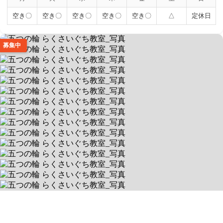
空き〇
空き〇
空き〇
空き〇
空き〇
△
定休日
募集中
五つの輪 らくさいぐち教室
💻【就労特化】ITスキル習得🖱️
送迎なし/当エリア対応
空きあり
平日 10:00～19:00 / 土 9:00～18:00
京都府向日市寺戸町八反田8-54