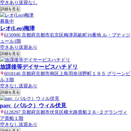
空きあり
送迎なし
詳細を見る
募集中
レオ(Leo)梅津
6150906 京都府京都市右京区梅津高畝町16番地 ル・プティジ
ュール1階
空きあり
送迎あり
詳細を見る
放課後等デイサービスハチドリ
6018146 京都府京都市南区上鳥羽奈須野町１９５ グリーンビ
ル３階
空きなし
送迎あり
詳細を見る
parc（パルク）ウィル伏見
6128297 京都府京都市伏見区横大路貴船２６−２グランヴィ
ア貴船１階
空きなし
送迎あり
詳細を見る