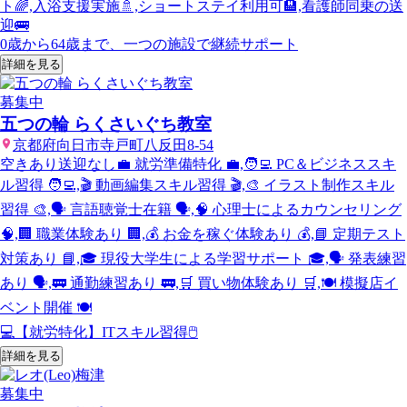
ト🌈,入浴支援実施🚿,ショートステイ利用可🏨,看護師同乗の送
迎🚌
0歳から64歳まで、一つの施設で継続サポート
詳細を見る
募集中
五つの輪 らくさいぐち教室
京都府向日市寺戸町八反田8-54
空きあり
送迎なし
💼 就労準備特化 💼,🧑‍💻 PC＆ビジネススキ
ル習得 🧑‍💻,🎬 動画編集スキル習得 🎬,🎨 イラスト制作スキル
習得 🎨,🗣️ 言語聴覚士在籍 🗣️,🧠 心理士によるカウンセリング
🧠,🏢 職業体験あり 🏢,💰 お金を稼ぐ体験あり 💰,📘 定期テスト
対策あり 📘,🎓 現役大学生による学習サポート 🎓,🗣️ 発表練習
あり 🗣️,🚃 通勤練習あり 🚃,🛒 買い物体験あり 🛒,🍽️ 模擬店イ
ベント開催 🍽️
💻【就労特化】ITスキル習得🖱️
詳細を見る
募集中