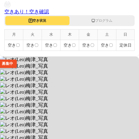
空きあり！
空き確認
空き状況
プログラム
月
火
水
木
金
土
日
空き〇
空き〇
空き〇
空き〇
空き〇
空き〇
定休日
募集中
レオ(Leo)梅津
⚽プロのコーチによるサッカー療育🔥
送迎あり
空きあり