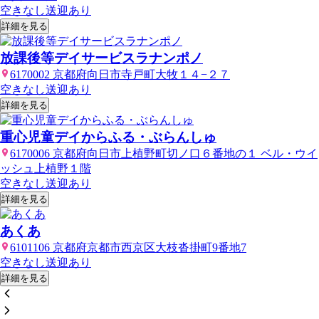
空きなし
送迎あり
詳細を見る
放課後等デイサービスラナンポノ
6170002 京都府向日市寺戸町大牧１４−２７
空きなし
送迎あり
詳細を見る
重心児童デイからふる・ぶらんしゅ
6170006 京都府向日市上植野町切ノ口６番地の１ ベル・ウイ
ッシュ上植野１階
空きなし
送迎あり
詳細を見る
あくあ
6101106 京都府京都市西京区大枝沓掛町9番地7
空きなし
送迎あり
詳細を見る