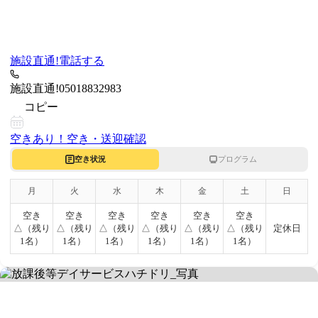
施設直通!
電話する
施設直通!
05018832983
コピー
空きあり！
空き・送迎確認
空き状況
プログラム
月
火
水
木
金
土
日
空き
空き
空き
空き
空き
空き
△（残り
△（残り
△（残り
△（残り
△（残り
△（残り
定休日
1名）
1名）
1名）
1名）
1名）
1名）