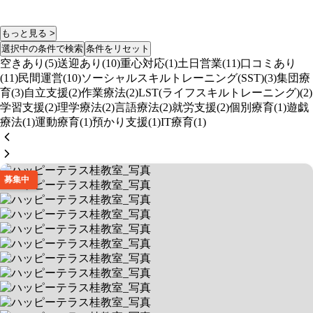
もっと見る >
選択中の条件で検索
条件をリセット
空きあり(5)
送迎あり(10)
重心対応(1)
土日営業(11)
口コミあり
(11)
民間運営(10)
ソーシャルスキルトレーニング(SST)(3)
集団療
育(3)
自立支援(2)
作業療法(2)
LST(ライフスキルトレーニング)(2)
学習支援(2)
理学療法(2)
言語療法(2)
就労支援(2)
個別療育(1)
遊戯
療法(1)
運動療育(1)
預かり支援(1)
IT療育(1)
募集中
ハッピーテラス桂教室
※送迎の実施はございません