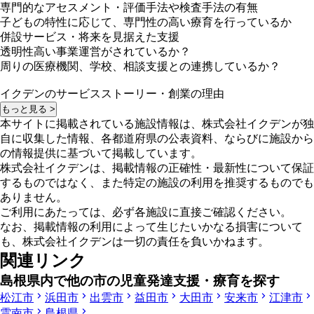
専門的なアセスメント・評価手法や検査手法の有無
子どもの特性に応じて、専門性の高い療育を行っているか
併設サービス・将来を見据えた支援
透明性高い事業運営がされているか？
周りの医療機関、学校、相談支援との連携しているか？
イクデンのサービスストーリー・創業の理由
もっと見る >
本サイトに掲載されている施設情報は、株式会社イクデンが独
自に収集した情報、各都道府県の公表資料、ならびに施設から
の情報提供に基づいて掲載しています。
株式会社イクデンは、掲載情報の正確性・最新性について保証
するものではなく、また特定の施設の利用を推奨するものでも
ありません。
ご利用にあたっては、必ず各施設に直接ご確認ください。
なお、掲載情報の利用によって生じたいかなる損害について
も、株式会社イクデンは一切の責任を負いかねます。
関連リンク
島根県内で他の市の児童発達支援・療育を探す
松江市
浜田市
出雲市
益田市
大田市
安来市
江津市
雲南市
島根県