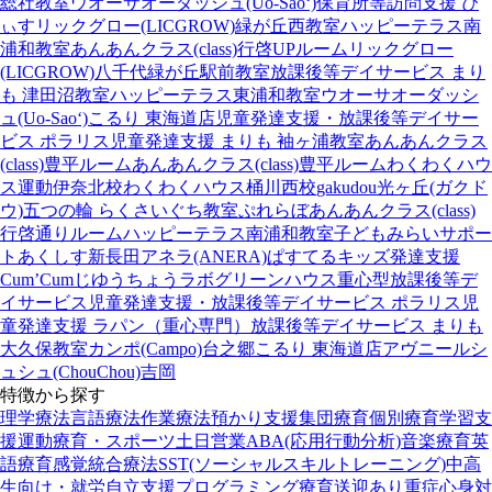
総社教室
ウオーサオーダッシュ(Uo-Sao‘)
保育所等訪問支援 ぴ
ぃす
リックグロー(LICGROW)緑が丘西教室
ハッピーテラス南
浦和教室
あんあんクラス(class)行啓UPルーム
リックグロー
(LICGROW)八千代緑が丘駅前教室
放課後等デイサービス まり
も 津田沼教室
ハッピーテラス東浦和教室
ウオーサオーダッシ
ュ(Uo-Sao‘)
こるり 東海道店
児童発達支援・放課後等デイサー
ビス ポラリス
児童発達支援 まりも 袖ヶ浦教室
あんあんクラス
(class)豊平ルーム
あんあんクラス(class)豊平ルーム
わくわくハウ
ス運動伊奈北校
わくわくハウス桶川西校
gakudou光ヶ丘(ガクド
ウ)
五つの輪 らくさいぐち教室
ぷれらぼ
あんあんクラス(class)
行啓通りルーム
ハッピーテラス南浦和教室
子どもみらいサポー
トあくしす新長田
アネラ(ANERA)
ぱすてるキッズ
発達支援
Cum’Cum
じゆうちょうラボ
グリーンハウス重心型放課後等デ
イサービス
児童発達支援・放課後等デイサービス ポラリス
児
童発達支援 ラパン（重心専門）
放課後等デイサービス まりも
大久保教室
カンポ(Campo)台之郷
こるり 東海道店
アヴニール
シ
ュシュ(ChouChou)吉岡
特徴から探す
理学療法
言語療法
作業療法
預かり支援
集団療育
個別療育
学習支
援
運動療育・スポーツ
土日営業
ABA(応用行動分析)
音楽療育
英
語療育
感覚統合療法
SST(ソーシャルスキルトレーニング)
中高
生向け・就労自立支援
プログラミング療育
送迎あり
重症心身対