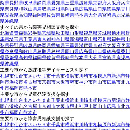
梨県
長野県
岐阜県
静岡県
愛知県
三重県
滋賀県
京都府
大阪府
兵庫
県
奈良県
和歌山県
鳥取県
島根県
岡山県
広島県
山口県
徳島県
香川
県
愛媛県
高知県
福岡県
佐賀県
長崎県
熊本県
大分県
宮崎県
鹿児島
県
沖縄県
すべての県から障害児相談支援を探す
北海道
青森県
岩手県
宮城県
秋田県
山形県
福島県
茨城県
栃木県
群
馬県
埼玉県
千葉県
東京都
神奈川県
新潟県
富山県
石川県
福井県
山
梨県
長野県
岐阜県
静岡県
愛知県
三重県
滋賀県
京都府
大阪府
兵庫
県
奈良県
和歌山県
鳥取県
島根県
岡山県
広島県
山口県
徳島県
香川
県
愛媛県
高知県
福岡県
佐賀県
長崎県
熊本県
大分県
宮崎県
鹿児島
県
沖縄県
主要な市から放課後等デイサービスを探す
札幌市
仙台市
さいたま市
千葉市
横浜市
川崎市
相模原市
新潟市
静
岡市
浜松市
名古屋市
京都市
大阪市
堺市
神戸市
岡山市
広島市
北九
州市
福岡市
熊本市
主要な市から児童発達支援を探す
札幌市
仙台市
さいたま市
千葉市
横浜市
川崎市
相模原市
新潟市
静
岡市
浜松市
名古屋市
京都市
大阪市
堺市
神戸市
岡山市
広島市
北九
州市
福岡市
熊本市
主要な市から障害児相談支援を探す
札幌市
仙台市
さいたま市
千葉市
横浜市
川崎市
相模原市
新潟市
静