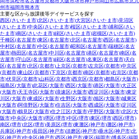
岡市
浜松市
名古屋市
京都市
大阪市
堺市
神戸市
岡山市
広島市
北九
州市
福岡市
熊本市
主要な区から放課後等デイサービスを探す
西区(さいたま市)
北区(さいたま市)
大宮区(さいたま市)
見沼区
(さいたま市)
中央区(さいたま市)
桜区(さいたま市)
浦和区(さい
たま市)
南区(さいたま市)
緑区(さいたま市)
岩槻区(さいたま市)
千種区(名古屋市)
東区(名古屋市)
北区(名古屋市)
西区(名古屋市)
中村区(名古屋市)
中区(名古屋市)
昭和区(名古屋市)
瑞穂区(名古
屋市)
熱田区(名古屋市)
中川区(名古屋市)
港区(名古屋市)
南区(名
古屋市)
守山区(名古屋市)
緑区(名古屋市)
名東区(名古屋市)
天白
区(名古屋市)
北区(京都市)
上京区(京都市)
左京区(京都市)
中京区
(京都市)
東山区(京都市)
下京区(京都市)
南区(京都市)
右京区(京都
市)
伏見区(京都市)
山科区(京都市)
西京区(京都市)
都島区(大阪市)
福島区(大阪市)
此花区(大阪市)
西区(大阪市)
港区(大阪市)
大正区
(大阪市)
天王寺区(大阪市)
浪速区(大阪市)
西淀川区(大阪市)
東淀
川区(大阪市)
東成区(大阪市)
生野区(大阪市)
旭区(大阪市)
城東区
(大阪市)
阿倍野区(大阪市)
住吉区(大阪市)
西成区(大阪市)
淀川区
(大阪市)
鶴見区(大阪市)
住之江区(大阪市)
平野区(大阪市)
北区(大
阪市)
中央区(大阪市)
堺区(堺市)
中区(堺市)
東区(堺市)
西区(堺市)
南区(堺市)
北区(堺市)
美原区(堺市)
東灘区(神戸市)
灘区(神戸市)
兵庫区(神戸市)
長田区(神戸市)
須磨区(神戸市)
垂水区(神戸市)
北
区(神戸市)
中央区(神戸市)
西区(神戸市)
東区(福岡市)
博多区(福岡