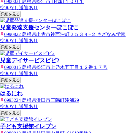
6900031 島根県松江市山代町１００１
空きなし
送迎あり
詳細を見る
児童発達支援センターぽこぽこ
6990822 島根県出雲市神西沖町２５３４−２ さざなみ学園
空きなし
送迎あり
詳細を見る
児童デイサービスピピ2
6900015 島根県松江市上乃木五丁目１２番１７号
空きなし
送迎あり
詳細を見る
はるにれ
6993224 島根県浜田市三隅町湊浦29
空きなし
送迎あり
詳細を見る
子ども支援館イレブン