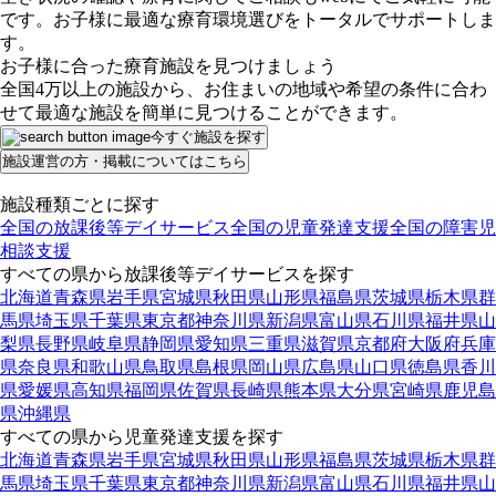
です。お子様に最適な療育環境選びをトータルでサポートしま
す。
お子様に合った療育施設を見つけましょう
全国4万以上の施設から、お住まいの地域や希望の条件に合わ
せて最適な施設を簡単に見つけることができます。
今すぐ施設を探す
施設運営の方・掲載についてはこちら
施設種類ごとに探す
全国の放課後等デイサービス
全国の児童発達支援
全国の障害児
相談支援
すべての県から放課後等デイサービスを探す
北海道
青森県
岩手県
宮城県
秋田県
山形県
福島県
茨城県
栃木県
群
馬県
埼玉県
千葉県
東京都
神奈川県
新潟県
富山県
石川県
福井県
山
梨県
長野県
岐阜県
静岡県
愛知県
三重県
滋賀県
京都府
大阪府
兵庫
県
奈良県
和歌山県
鳥取県
島根県
岡山県
広島県
山口県
徳島県
香川
県
愛媛県
高知県
福岡県
佐賀県
長崎県
熊本県
大分県
宮崎県
鹿児島
県
沖縄県
すべての県から児童発達支援を探す
北海道
青森県
岩手県
宮城県
秋田県
山形県
福島県
茨城県
栃木県
群
馬県
埼玉県
千葉県
東京都
神奈川県
新潟県
富山県
石川県
福井県
山