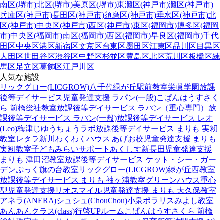
南区(堺市)
北区(堺市)
美原区(堺市)
東灘区(神戸市)
灘区(神戸市)
兵庫区(神戸市)
長田区(神戸市)
須磨区(神戸市)
垂水区(神戸市)
北
区(神戸市)
中央区(神戸市)
西区(神戸市)
東区(福岡市)
博多区(福岡
市)
中央区(福岡市)
南区(福岡市)
西区(福岡市)
早良区(福岡市)
千代
田区
中央区
港区
新宿区
文京区
台東区
墨田区
江東区
品川区
目黒区
大田区
世田谷区
渋谷区
中野区
杉並区
豊島区
北区
荒川区
板橋区
練
馬区
足立区
葛飾区
江戸川区
人気な施設
リックグロー(LICGROW)八千代緑が丘駅前教室
栄眞学園放課
後等デイサービス
児童発達支援 ラパン(一般)
こぱんはうすさく
ら 前橋総社教室
放課後等デイサービス ラパン（重心専門）
放
課後等デイサービス ラパン(一般)
放課後等デイサービス レオ
(Leo)梅津
じゆうちょうラボ
放課後等デイサービス まりも 実籾
教室
レタラ新川
わくわくハウス あげお校
児童発達支援 まりも
実籾教室
子どもみらいサポートあくしす新長田
児童発達支援
まりも 津田沼教室
放課後等デイサービス ケット・シー・ガー
デン
ぷっく旗の台教室
リックグロー(LICGROW)緑が丘西教室
放課後等デイサービス まりも 袖ヶ浦教室
グリーンハウス重心
型児童発達支援
リオスマイル
児童発達支援 まりも 大久保教室
アネラ(ANERA)
シュシュ(ChouChou)小泉
ポラリスみよし教室
あんあんクラス(class)行啓UPルーム
こぱんはうすさくら 前橋