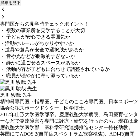
詳細を見る
専門医からの見学時チェックポイント！
・ 複数の事業所を見学することが大切
・ 子どもが安心できる雰囲気か
・活動やルールがわかりやすいか
・道具や遊具が安全で選択肢があるか
・ 音や光などが刺激的すぎないか
・ 静かに過ごせるスペースがあるか
・ 活動内容が子どもに合わせて調整されているか
・ 職員が穏やかに寄り添っているか
黒川 駿哉 先生
精神科専門医・指導医、子どものこころ専門医、日本スポーツ
協会公認スポーツドクター、医学博士。
2012年山形大学医学部卒。慶應義塾大学病院、島田療育センタ
ーなどで発達障害を専門に診療・研究を行ったのち、現在は慶
應義塾大学医学部 医科学研究連携推進センター特任助教。
英国にてADOS 2(自閉症スペクトラム観察検査)、ADI-R(自閉