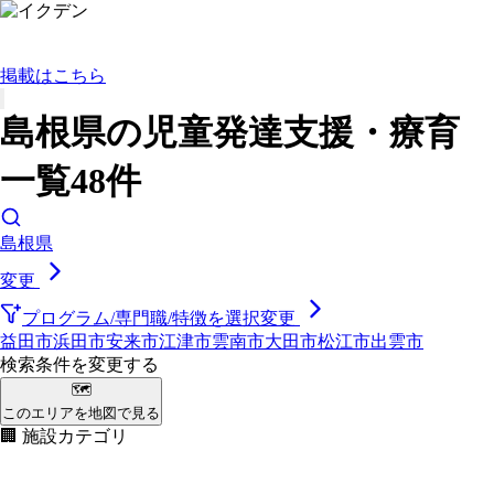
掲載はこちら
島根県の児童発達支援・療育
一覧48件
島根県
変更
プログラム/専門職/特徴を選択
変更
益田市
浜田市
安来市
江津市
雲南市
大田市
松江市
出雲市
検索条件を変更する
🗺
このエリアを地図で見る
🏢 施設カテゴリ