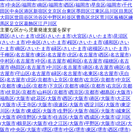
市)
中央区(福岡市)
南区(福岡市)
西区(福岡市)
早良区(福岡市)
千代
田区
中央区
港区
新宿区
文京区
台東区
墨田区
江東区
品川区
目黒区
大田区
世田谷区
渋谷区
中野区
杉並区
豊島区
北区
荒川区
板橋区
練
馬区
足立区
葛飾区
江戸川区
主要な区から児童発達支援を探す
西区(さいたま市)
北区(さいたま市)
大宮区(さいたま市)
見沼区
(さいたま市)
中央区(さいたま市)
桜区(さいたま市)
浦和区(さい
たま市)
南区(さいたま市)
緑区(さいたま市)
岩槻区(さいたま市)
千種区(名古屋市)
東区(名古屋市)
北区(名古屋市)
西区(名古屋市)
中村区(名古屋市)
中区(名古屋市)
昭和区(名古屋市)
瑞穂区(名古
屋市)
熱田区(名古屋市)
中川区(名古屋市)
港区(名古屋市)
南区(名
古屋市)
守山区(名古屋市)
緑区(名古屋市)
名東区(名古屋市)
天白
区(名古屋市)
北区(京都市)
上京区(京都市)
左京区(京都市)
中京区
(京都市)
東山区(京都市)
下京区(京都市)
南区(京都市)
右京区(京都
市)
伏見区(京都市)
山科区(京都市)
西京区(京都市)
都島区(大阪市)
福島区(大阪市)
此花区(大阪市)
西区(大阪市)
港区(大阪市)
大正区
(大阪市)
天王寺区(大阪市)
浪速区(大阪市)
西淀川区(大阪市)
東淀
川区(大阪市)
東成区(大阪市)
生野区(大阪市)
旭区(大阪市)
城東区
(大阪市)
阿倍野区(大阪市)
住吉区(大阪市)
西成区(大阪市)
淀川区
(大阪市)
鶴見区(大阪市)
住之江区(大阪市)
平野区(大阪市)
北区(大
阪市)
中央区(大阪市)
堺区(堺市)
中区(堺市)
東区(堺市)
西区(堺市)