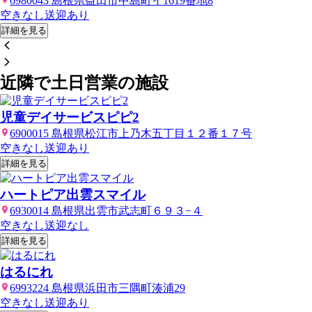
6980043 島根県益田市中島町イ1619番地8
空きなし
送迎あり
詳細を見る
近隣で土日営業の施設
児童デイサービスピピ2
6900015 島根県松江市上乃木五丁目１２番１７号
空きなし
送迎あり
詳細を見る
ハートピア出雲スマイル
6930014 島根県出雲市武志町６９３−４
空きなし
送迎なし
詳細を見る
はるにれ
6993224 島根県浜田市三隅町湊浦29
空きなし
送迎あり