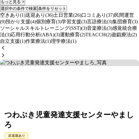
もっと見る >
選択中の条件で検索
条件をリセット
空きあり(1)
送迎あり(36)
土日営業(26)
口コミあり(37)
民間運営
(9)
預かり支援(4)
個別療育(3)
学習支援(3)
言語療法(3)
集団療育(3)
ソーシャルスキルトレーニング(SST)(3)
音楽療法(3)
感覚統合療
法(3)
応用行動分析(ABA)(3)
運動療育(2)
TEACCH(2)
遊戯療法(2)
自立支援(1)
作業療法(1)
理学療法(1)
つわぶき児童発達支援センターやまし
ろ
送迎あり