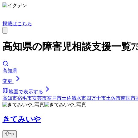
掲載はこちら
高知県の障害児相談支援一覧7
高知県
変更
地図で表示する
高知市
宿毛市
安芸市
室戸市
土佐清水市
四万十市
土佐市
南国市
きてみいや
17