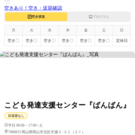
空きあり！
空き・送迎確認
空き状況
プログラム
月
火
水
木
金
土
日
空き〇
空き〇
空き〇
空き〇
空き〇
空き〇
定休日
こども発達支援センター『ばんばん』
送迎なし
平日 09:00 ~ 17:00 / 土
7000833 岡山県岡山市北区天瀬２−２１（２ｆ）