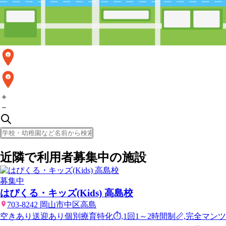
1
2
＋
－
近隣で利用者募集中の施設
募集中
はぴくる・キッズ(Kids) 高島校
703-8242 岡山市中区高島
空きあり
送迎あり
個別療育特化⏱️,1回1～2時間制📏,完全マンツ