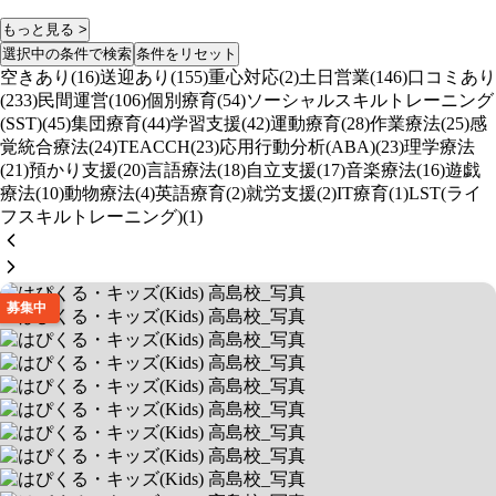
もっと見る >
選択中の条件で検索
条件をリセット
空きあり(16)
送迎あり(155)
重心対応(2)
土日営業(146)
口コミあり
(233)
民間運営(106)
個別療育(54)
ソーシャルスキルトレーニング
(SST)(45)
集団療育(44)
学習支援(42)
運動療育(28)
作業療法(25)
感
覚統合療法(24)
TEACCH(23)
応用行動分析(ABA)(23)
理学療法
(21)
預かり支援(20)
言語療法(18)
自立支援(17)
音楽療法(16)
遊戯
療法(10)
動物療法(4)
英語療育(2)
就労支援(2)
IT療育(1)
LST(ライ
フスキルトレーニング)(1)
募集中
はぴくる・キッズ(Kids) 高島校