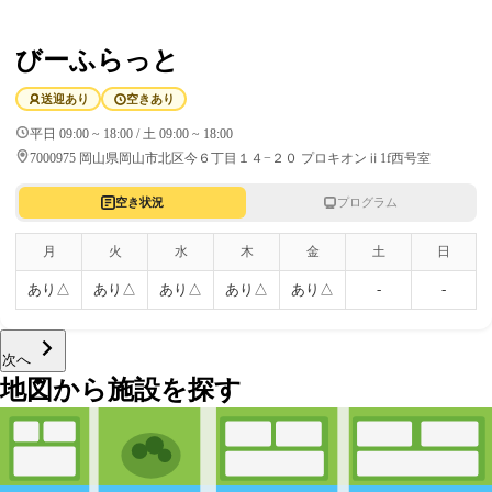
びーふらっと
送迎あり
空きあり
平日 09:00 ~ 18:00 / 土 09:00 ~ 18:00
7000975 岡山県岡山市北区今６丁目１４−２０ プロキオンⅱ1f西号室
空き状況
プログラム
月
火
水
木
金
土
日
あり△
あり△
あり△
あり△
あり△
-
-
次へ
地図から施設を探す