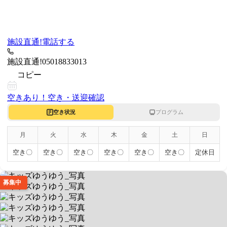
施設直通!
電話する
施設直通!
05018833013
コピー
空きあり！
空き・送迎確認
空き状況
プログラム
月
火
水
木
金
土
日
空き〇
空き〇
空き〇
空き〇
空き〇
空き〇
定休日
募集中