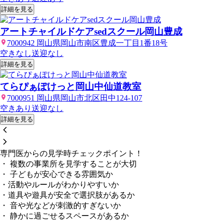
詳細を見る
アートチャイルドケアsedスクール岡山豊成
7000942 岡山県岡山市南区豊成一丁目1番18号
空きなし
送迎なし
詳細を見る
てらぴぁぽけっと岡山中仙道教室
7000951 岡山県岡山市北区田中124-107
空きあり
送迎なし
詳細を見る
専門医からの見学時チェックポイント！
・ 複数の事業所を見学することが大切
・ 子どもが安心できる雰囲気か
・活動やルールがわかりやすいか
・道具や遊具が安全で選択肢があるか
・ 音や光などが刺激的すぎないか
・ 静かに過ごせるスペースがあるか