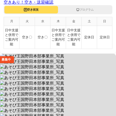
空きあり！
空き・送迎確認
空き状況
プログラム
月
火
水
木
金
土
日
日中支援
日中支援
日中支援
と併用で
と併用で
と併用で
空き〇
空き〇
定休日
定休日
ご案内可
ご案内可
ご案内可
能
能
能
募集中
あそび王国野田本部事業所
理学療法士による専門的運動療育
送迎あり
空きあり