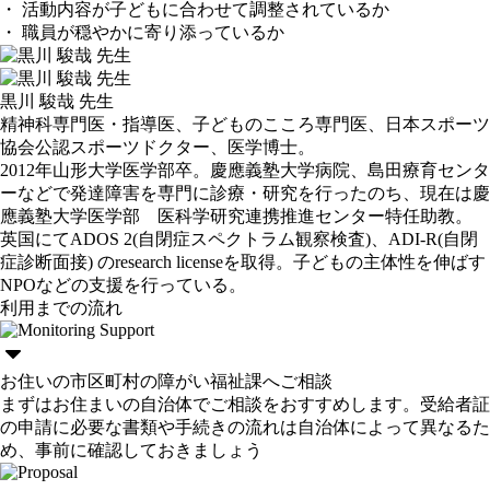
・ 活動内容が子どもに合わせて調整されているか
・ 職員が穏やかに寄り添っているか
黒川 駿哉 先生
精神科専門医・指導医、子どものこころ専門医、日本スポーツ
協会公認スポーツドクター、医学博士。
2012年山形大学医学部卒。慶應義塾大学病院、島田療育センタ
ーなどで発達障害を専門に診療・研究を行ったのち、現在は慶
應義塾大学医学部 医科学研究連携推進センター特任助教。
英国にてADOS 2(自閉症スペクトラム観察検査)、ADI-R(自閉
症診断面接) のresearch licenseを取得。子どもの主体性を伸ばす
NPOなどの支援を行っている。
利用までの流れ
お住いの市区町村の障がい福祉課へご相談
まずはお住まいの自治体でご相談をおすすめします。受給者証
の申請に必要な書類や手続きの流れは自治体によって異なるた
め、事前に確認しておきましょう