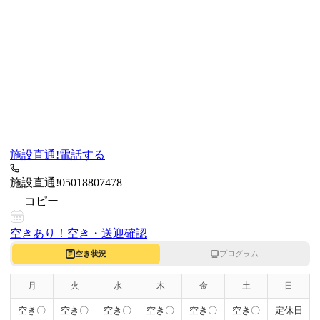
施設直通!
電話する
施設直通!
05018807478
コピー
空きあり！
空き・送迎確認
空き状況
プログラム
月
火
水
木
金
土
日
空き〇
空き〇
空き〇
空き〇
空き〇
空き〇
定休日