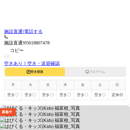
施設直通!
電話する
施設直通!
05018807478
コピー
空きあり！
空き・送迎確認
空き状況
プログラム
月
火
水
木
金
土
日
空き〇
空き〇
空き〇
空き〇
空き〇
空き〇
定休日
募集中