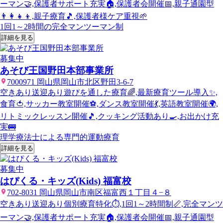
ーマン🤝,保護者サポート充実🏠,保護者会開催📅,親子通園型
👨‍👩‍👧‍👦,親子療育🎵,保護者様ケア重視🌱
1回1～2時間の完全マンツーマン制
詳細を見る
募集中
あそび王国野田本部事業所
7000971 岡山県岡山市北区野田3-6-7
空きあり
送迎あり
遊びを通した療育🌈,最新療育ツール導入✨,
食育🍅,サッカー教室開催⚽,ダンス教室開催💃,英語教室開催🌍,
リトミックレッスン開催🎵,クッキング活動あり🍳,お出かけ充
実🚌
理学療法士による専門的運動療育
詳細を見る
募集中
はぴくる・キッズ(Kids) 福富校
702-8031 岡山県岡山市南区福富西１丁目４−８
空きあり
送迎あり
個別療育特化⏱️,1回1～2時間制📏,完全マンツ
ーマン🤝,保護者サポート充実🏠,保護者会開催📅,親子通園型