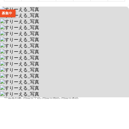
募集中
すりーえる
理学療法士在籍＆身体を思い切り動かせる教室！
送迎あり
空きあり
平日 9:00 ～ 18:00 / 土
702-8006 岡山県岡山市中区藤崎646-16
送迎対象:
岡山市中区, 岡山市南区, 岡山市東区