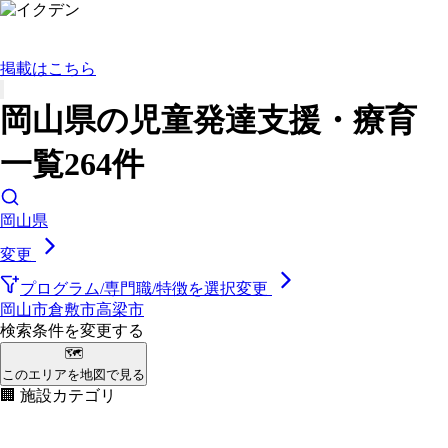
掲載はこちら
岡山県の児童発達支援・療育
一覧264件
岡山県
変更
プログラム/専門職/特徴を選択
変更
岡山市
倉敷市
高梁市
検索条件を変更する
🗺
このエリアを地図で見る
🏢 施設カテゴリ