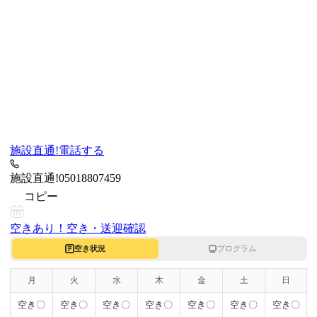
施設直通!
電話する
施設直通!
05018807459
コピー
空きあり！
空き・送迎確認
空き状況
プログラム
月
火
水
木
金
土
日
空き〇
空き〇
空き〇
空き〇
空き〇
空き〇
空き〇