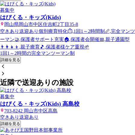
募集中
はぴくる・キッズ(Kids)
岡山県岡山市中区住吉町2丁目35-8
空きあり
送迎あり
個別療育特化⏱️,1回1～2時間制📏,完全マンツ
ーマン🤝,保護者サポート充実🏠,保護者会開催📅,親子通園型
👨‍👩‍👧‍👦,親子療育🎵,保護者様ケア重視🌱
1回1～2時間の完全マンツーマン制
詳細を見る
近隣で送迎ありの施設
募集中
はぴくる・キッズ(Kids) 高島校
703-8242 岡山市中区高島
空きあり
送迎あり
詳細を見る