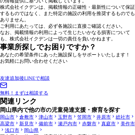
の情報提供に基づいて掲載しています。
株式会社イクデンは、掲載情報の正確性・最新性について保証
するものではなく、また特定の施設の利用を推奨するものでも
ありません。
ご利用にあたっては、必ず各施設に直接ご確認ください。
なお、掲載情報の利用によって生じたいかなる損害について
も、株式会社イクデンは一切の責任を負いかねます。
事業所探しでお困りですか？
あなたの希望条件にあった施設探しをサポートいたします！
お気軽にお問い合わせください
友達追加後
LINEで相談
無料！
まずは相談する
関連リンク
岡山県内で他の市の児童発達支援・療育を探す
岡山市
倉敷市
津山市
玉野市
笠岡市
井原市
総社市
高梁市
新見市
備前市
瀬戸内市
赤磐市
真庭市
美作市
浅口市
岡山県