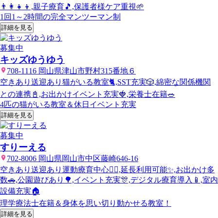
👨‍👩‍👧‍👦,親子療育🎵,保護者様ケア重視🌱
1回1～2時間の完全マンツーマン制
詳細を見る
募集中
キッズゆうゆう
708-1116 岡山県津山市野村315番地６
空きあり
送迎あり
猫がいる教室🐈,SST充実🎲,綿密な関係機関
との連携📓,お出かけイベント充実🍓,栄養士在籍🥗
4匹の猫がいる教室＆休日イベント充実
詳細を見る
募集中
すりーえる
702-8006 岡山県岡山市中区藤崎646-16
空きあり
送迎あり
運動療育中心🏃‍♂️,延長利用可能✨,お出かけ多
数🚗,公園遊びあり🌳,イベント充実🎊,デジタル療育導入📱,室内
設備充実🏠
理学療法士在籍＆身体を思い切り動かせる教室！
詳細を見る