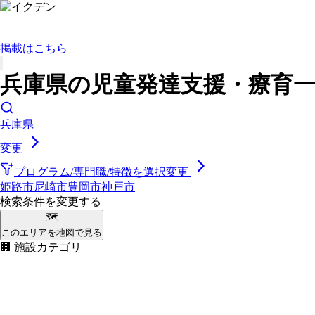
掲載はこちら
兵庫県の児童発達支援・療育一覧
兵庫県
変更
プログラム/専門職/特徴を選択
変更
姫路市
尼崎市
豊岡市
神戸市
検索条件を変更する
🗺
このエリアを地図で見る
🏢 施設カテゴリ