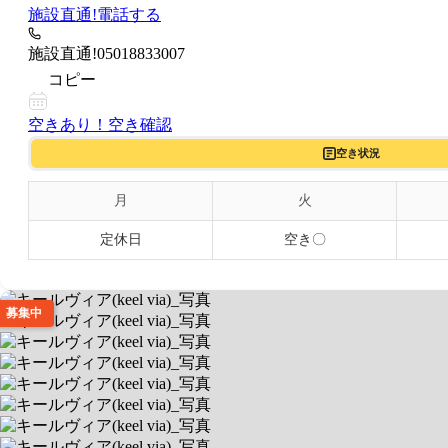
施設直通!
電話する
施設直通!
05018833007
コピー
空きあり！
空き確認
空き状況
月
火
定休日
空き〇
募集中