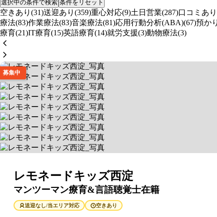
選択中の条件で検索
条件をリセット
空きあり(31)
送迎あり(359)
重心対応(9)
土日営業(287)
口コミあり(3
療法(83)
作業療法(83)
音楽療法(81)
応用行動分析(ABA)(67)
預かり
療育(21)
IT療育(15)
英語療育(14)
就労支援(3)
動物療法(3)
募集中
レモネードキッズ西淀
マンツーマン療育&言語聴覚士在籍
送迎なし/当エリア対応
空きあり