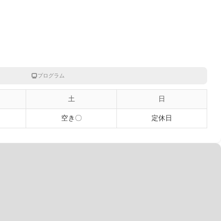
プログラム
土
日
空き〇
定休日