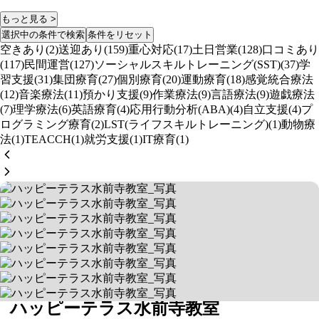
もっと見る >
選択中の条件で検索
条件をリセット
空きあり(2)
送迎あり(159)
重心対応(17)
土日営業(128)
口コミあり
(117)
民間運営(127)
ソーシャルスキルトレーニング(SST)(37)
学
習支援(31)
集団療育(27)
個別療育(20)
運動療育(18)
感覚統合療法
(12)
音楽療法(11)
預かり支援(9)
作業療法(9)
言語療法(9)
遊戯療法
(7)
理学療法(6)
英語療育(4)
応用行動分析(ABA)(4)
自立支援(4)
プ
ログラミング療育(2)
LST(ライフスキルトレーニング)(1)
動物療
法(1)
TEACCH(1)
就労支援(1)
IT療育(1)
ハッピーテラス水前寺教室