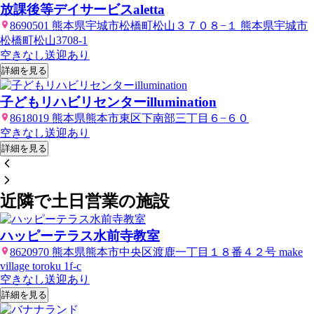
放課後等デイサービスaletta
8690501 熊本県宇城市松橋町松山３７０８−１ 熊本県宇城市
松橋町松山3708-1
空きなし
送迎あり
詳細を見る
子どもリハビリセンターillumination
8618019 熊本県熊本市東区下南部三丁目６−６０
空きなし
送迎あり
詳細を見る
近隣で土日営業の施設
ハッピーテラス水前寺教室
8620970 熊本県熊本市中央区渡鹿一丁目１８番４２号 make
village toroku 1f-c
空きなし
送迎あり
詳細を見る