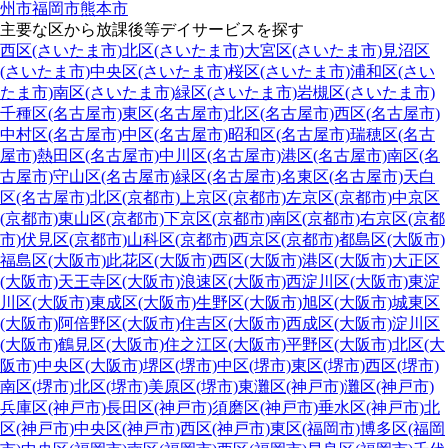
州市
福岡市
熊本市
主要な区から放課後等デイサービスを探す
西区(さいたま市)
北区(さいたま市)
大宮区(さいたま市)
見沼区
(さいたま市)
中央区(さいたま市)
桜区(さいたま市)
浦和区(さい
たま市)
南区(さいたま市)
緑区(さいたま市)
岩槻区(さいたま市)
千種区(名古屋市)
東区(名古屋市)
北区(名古屋市)
西区(名古屋市)
中村区(名古屋市)
中区(名古屋市)
昭和区(名古屋市)
瑞穂区(名古
屋市)
熱田区(名古屋市)
中川区(名古屋市)
港区(名古屋市)
南区(名
古屋市)
守山区(名古屋市)
緑区(名古屋市)
名東区(名古屋市)
天白
区(名古屋市)
北区(京都市)
上京区(京都市)
左京区(京都市)
中京区
(京都市)
東山区(京都市)
下京区(京都市)
南区(京都市)
右京区(京都
市)
伏見区(京都市)
山科区(京都市)
西京区(京都市)
都島区(大阪市)
福島区(大阪市)
此花区(大阪市)
西区(大阪市)
港区(大阪市)
大正区
(大阪市)
天王寺区(大阪市)
浪速区(大阪市)
西淀川区(大阪市)
東淀
川区(大阪市)
東成区(大阪市)
生野区(大阪市)
旭区(大阪市)
城東区
(大阪市)
阿倍野区(大阪市)
住吉区(大阪市)
西成区(大阪市)
淀川区
(大阪市)
鶴見区(大阪市)
住之江区(大阪市)
平野区(大阪市)
北区(大
阪市)
中央区(大阪市)
堺区(堺市)
中区(堺市)
東区(堺市)
西区(堺市)
南区(堺市)
北区(堺市)
美原区(堺市)
東灘区(神戸市)
灘区(神戸市)
兵庫区(神戸市)
長田区(神戸市)
須磨区(神戸市)
垂水区(神戸市)
北
区(神戸市)
中央区(神戸市)
西区(神戸市)
東区(福岡市)
博多区(福岡