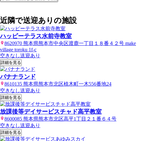
近隣で送迎ありの施設
ハッピーテラス水前寺教室
8620970 熊本県熊本市中央区渡鹿一丁目１８番４２号 make
village toroku 1f-c
空きなし
送迎あり
詳細を見る
バナナランド
8610135 熊本県熊本市北区植木町一木556番地24
空きなし
送迎あり
詳細を見る
放課後等デイサービスチャド高平教室
8600085 熊本県熊本市北区高平1丁目２１番６４号
空きなし
送迎あり
詳細を見る