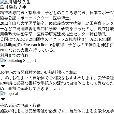
黒川 駿哉 先生
精神科専門医・指導医、子どものこころ専門医、日本スポーツ
協会公認スポーツドクター、医学博士。
2012年山形大学医学部卒。慶應義塾大学病院、島田療育センタ
ーなどで発達障害を専門に診療・研究を行ったのち、現在は慶
應義塾大学医学部 医科学研究連携推進センター特任助教。
英国にてADOS 2(自閉症スペクトラム観察検査)、ADI-R(自閉
症診断面接) のresearch licenseを取得。子どもの主体性を伸ばす
NPOなどの支援を行っている。
利用までの流れ
お住いの市区町村の障がい福祉課へご相談
まずはお住まいの自治体でご相談をおすすめします。受給者証
の申請に必要な書類や手続きの流れは自治体によって異なるた
め、事前に確認しておきましょう
受給者証の申請・取得
施設の利用には受給者証が必要です。自治体による面談や見学