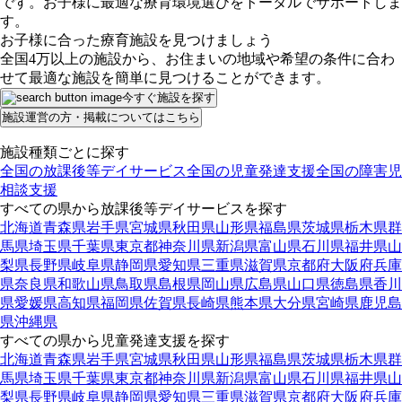
です。お子様に最適な療育環境選びをトータルでサポートしま
す。
お子様に合った療育施設を見つけましょう
全国4万以上の施設から、お住まいの地域や希望の条件に合わ
せて最適な施設を簡単に見つけることができます。
今すぐ施設を探す
施設運営の方・掲載についてはこちら
施設種類ごとに探す
全国の放課後等デイサービス
全国の児童発達支援
全国の障害児
相談支援
すべての県から放課後等デイサービスを探す
北海道
青森県
岩手県
宮城県
秋田県
山形県
福島県
茨城県
栃木県
群
馬県
埼玉県
千葉県
東京都
神奈川県
新潟県
富山県
石川県
福井県
山
梨県
長野県
岐阜県
静岡県
愛知県
三重県
滋賀県
京都府
大阪府
兵庫
県
奈良県
和歌山県
鳥取県
島根県
岡山県
広島県
山口県
徳島県
香川
県
愛媛県
高知県
福岡県
佐賀県
長崎県
熊本県
大分県
宮崎県
鹿児島
県
沖縄県
すべての県から児童発達支援を探す
北海道
青森県
岩手県
宮城県
秋田県
山形県
福島県
茨城県
栃木県
群
馬県
埼玉県
千葉県
東京都
神奈川県
新潟県
富山県
石川県
福井県
山
梨県
長野県
岐阜県
静岡県
愛知県
三重県
滋賀県
京都府
大阪府
兵庫