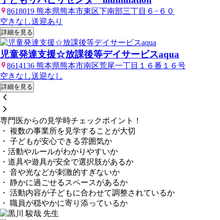
8618019 熊本県熊本市東区下南部三丁目６−６０
空きなし
送迎あり
詳細を見る
児童発達支援☆放課後等デイサービスaqua
8614136 熊本県熊本市南区荒尾一丁目１６番１６号
空きなし
送迎なし
詳細を見る
専門医からの見学時チェックポイント！
・ 複数の事業所を見学することが大切
・ 子どもが安心できる雰囲気か
・活動やルールがわかりやすいか
・道具や遊具が安全で選択肢があるか
・ 音や光などが刺激的すぎないか
・ 静かに過ごせるスペースがあるか
・ 活動内容が子どもに合わせて調整されているか
・ 職員が穏やかに寄り添っているか