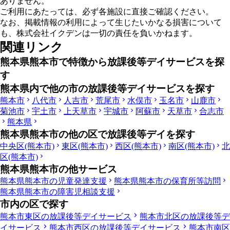
ありません。
ご利用にあたっては、必ず各施設に直接ご確認ください。
なお、掲載情報の利用によって生じたいかなる損害について
も、株式会社イクデンは一切の責任を負いかねます。
関連リンク
熊本県熊本市で特徴から放課後等デイサービスを探
す
熊本県内で他の市の放課後等デイサービスを探す
熊本市
八代市
人吉市
荒尾市
水俣市
玉名市
山鹿市
菊池市
宇土市
上天草市
宇城市
阿蘇市
天草市
合志市
熊本県
熊本県熊本市の他の区で放課後等デイを探す
中央区(熊本市)
東区(熊本市)
西区(熊本市)
南区(熊本市)
北
区(熊本市)
熊本県熊本市の他サービス
熊本県熊本市の児童発達支援
熊本県熊本市の保育所等訪問
熊本県熊本市の障害児相談支援
市内の区で探す
熊本市東区の放課後等デイサービス
熊本市北区の放課後等デ
イサービス
熊本市西区の放課後等デイサービス
熊本市南区