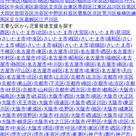
市)
中央区(福岡市)
南区(福岡市)
西区(福岡市)
早良区(福岡市)
千代
田区
中央区
港区
新宿区
文京区
台東区
墨田区
江東区
品川区
目黒区
大田区
世田谷区
渋谷区
中野区
杉並区
豊島区
北区
荒川区
板橋区
練
馬区
足立区
葛飾区
江戸川区
主要な区から児童発達支援を探す
西区(さいたま市)
北区(さいたま市)
大宮区(さいたま市)
見沼区
(さいたま市)
中央区(さいたま市)
桜区(さいたま市)
浦和区(さい
たま市)
南区(さいたま市)
緑区(さいたま市)
岩槻区(さいたま市)
千種区(名古屋市)
東区(名古屋市)
北区(名古屋市)
西区(名古屋市)
中村区(名古屋市)
中区(名古屋市)
昭和区(名古屋市)
瑞穂区(名古
屋市)
熱田区(名古屋市)
中川区(名古屋市)
港区(名古屋市)
南区(名
古屋市)
守山区(名古屋市)
緑区(名古屋市)
名東区(名古屋市)
天白
区(名古屋市)
北区(京都市)
上京区(京都市)
左京区(京都市)
中京区
(京都市)
東山区(京都市)
下京区(京都市)
南区(京都市)
右京区(京都
市)
伏見区(京都市)
山科区(京都市)
西京区(京都市)
都島区(大阪市)
福島区(大阪市)
此花区(大阪市)
西区(大阪市)
港区(大阪市)
大正区
(大阪市)
天王寺区(大阪市)
浪速区(大阪市)
西淀川区(大阪市)
東淀
川区(大阪市)
東成区(大阪市)
生野区(大阪市)
旭区(大阪市)
城東区
(大阪市)
阿倍野区(大阪市)
住吉区(大阪市)
西成区(大阪市)
淀川区
(大阪市)
鶴見区(大阪市)
住之江区(大阪市)
平野区(大阪市)
北区(大
阪市)
中央区(大阪市)
堺区(堺市)
中区(堺市)
東区(堺市)
西区(堺市)
南区(堺市)
北区(堺市)
美原区(堺市)
東灘区(神戸市)
灘区(神戸市)