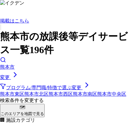
掲載はこちら
熊本市の放課後等デイサービ
ス一覧196件
熊本市
変更
プログラム/専門職/特徴で選ぶ
変更
熊本市東区
熊本市北区
熊本市西区
熊本市南区
熊本市中央区
検索条件を変更する
🗺
このエリアを地図で見る
🏢 施設カテゴリ