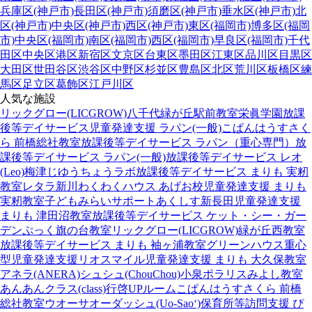
兵庫区(神戸市)
長田区(神戸市)
須磨区(神戸市)
垂水区(神戸市)
北
区(神戸市)
中央区(神戸市)
西区(神戸市)
東区(福岡市)
博多区(福岡
市)
中央区(福岡市)
南区(福岡市)
西区(福岡市)
早良区(福岡市)
千代
田区
中央区
港区
新宿区
文京区
台東区
墨田区
江東区
品川区
目黒区
大田区
世田谷区
渋谷区
中野区
杉並区
豊島区
北区
荒川区
板橋区
練
馬区
足立区
葛飾区
江戸川区
人気な施設
リックグロー(LICGROW)八千代緑が丘駅前教室
栄眞学園放課
後等デイサービス
児童発達支援 ラパン(一般)
こぱんはうすさく
ら 前橋総社教室
放課後等デイサービス ラパン（重心専門）
放
課後等デイサービス ラパン(一般)
放課後等デイサービス レオ
(Leo)梅津
じゆうちょうラボ
放課後等デイサービス まりも 実籾
教室
レタラ新川
わくわくハウス あげお校
児童発達支援 まりも
実籾教室
子どもみらいサポートあくしす新長田
児童発達支援
まりも 津田沼教室
放課後等デイサービス ケット・シー・ガー
デン
ぷっく旗の台教室
リックグロー(LICGROW)緑が丘西教室
放課後等デイサービス まりも 袖ヶ浦教室
グリーンハウス重心
型児童発達支援
リオスマイル
児童発達支援 まりも 大久保教室
アネラ(ANERA)
シュシュ(ChouChou)小泉
ポラリスみよし教室
あんあんクラス(class)行啓UPルーム
こぱんはうすさくら 前橋
総社教室
ウオーサオーダッシュ(Uo-Sao‘)
保育所等訪問支援 ぴ