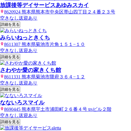
放課後等デイサービスあゆみスカイ
8620924 熊本県熊本市中央区帯山四丁目２４番２３号
空きなし
送迎あり
詳細を見る
みらいねっときくち
8611307 熊本県菊池市片角１５１−１０
空きなし
送迎あり
詳細を見る
さわやか愛の家きくち館
8611331 熊本県菊池市隈府３６４−１２
空きなし
送迎あり
詳細を見る
なないろスマイル
8690445 熊本県宇土市浦田町２６番４号 trsビル２階
空きなし
送迎あり
詳細を見る