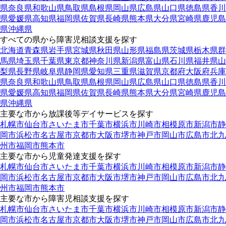
県
奈良県
和歌山県
鳥取県
島根県
岡山県
広島県
山口県
徳島県
香川
県
愛媛県
高知県
福岡県
佐賀県
長崎県
熊本県
大分県
宮崎県
鹿児島
県
沖縄県
すべての県から障害児相談支援を探す
北海道
青森県
岩手県
宮城県
秋田県
山形県
福島県
茨城県
栃木県
群
馬県
埼玉県
千葉県
東京都
神奈川県
新潟県
富山県
石川県
福井県
山
梨県
長野県
岐阜県
静岡県
愛知県
三重県
滋賀県
京都府
大阪府
兵庫
県
奈良県
和歌山県
鳥取県
島根県
岡山県
広島県
山口県
徳島県
香川
県
愛媛県
高知県
福岡県
佐賀県
長崎県
熊本県
大分県
宮崎県
鹿児島
県
沖縄県
主要な市から放課後等デイサービスを探す
札幌市
仙台市
さいたま市
千葉市
横浜市
川崎市
相模原市
新潟市
静
岡市
浜松市
名古屋市
京都市
大阪市
堺市
神戸市
岡山市
広島市
北九
州市
福岡市
熊本市
主要な市から児童発達支援を探す
札幌市
仙台市
さいたま市
千葉市
横浜市
川崎市
相模原市
新潟市
静
岡市
浜松市
名古屋市
京都市
大阪市
堺市
神戸市
岡山市
広島市
北九
州市
福岡市
熊本市
主要な市から障害児相談支援を探す
札幌市
仙台市
さいたま市
千葉市
横浜市
川崎市
相模原市
新潟市
静
岡市
浜松市
名古屋市
京都市
大阪市
堺市
神戸市
岡山市
広島市
北九