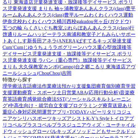
るり 東海道店
児童発達支援・放課後等デイサービス ポラリ
ス
児童発達支援 まりも 袖ヶ浦教室
あんあんクラス(class)豊平
ルーム
あんあんクラス(class)豊平ルーム
わくわくハウス運動
伊奈北校
わくわくハウス桶川西校
gakudou光ヶ丘(ガクドウ)
五つの輪 らくさいぐち教室
ぷれらぼ
あんあんクラス(class)行
啓通りルーム
ハッピーテラス南浦和教室
子どもみらいサポー
トあくしす新長田
アネラ(ANERA)
ぱすてるキッズ
発達支援
Cum’Cum
じゆうちょうラボ
グリーンハウス重心型放課後等
デイサービス
児童発達支援・放課後等デイサービス ポラリ
ス
児童発達支援 ラパン（重心専門）
放課後等デイサービス
まりも 大久保教室
カンポ(Campo)台之郷
こるり 東海道店
アヴ
ニール
シュシュ(ChouChou)吉岡
特徴から探す
理学療法
言語療法
作業療法
預かり支援
集団療育
個別療育
学習
支援
運動療育・スポーツ
土日営業
ABA(応用行動分析)
音楽療
育
英語療育
感覚統合療法
SST(ソーシャルスキルトレーニン
グ)
中高生向け・就労自立支援
プログラミング療育
送迎あり
重症心身対応
民間運営
アプリ×TODAY
ハビー
リタリコジュ
ニア
ケンリハスポーツキッズ
アシスト
K-Y’s Style
トイロ
アプ
リ
コペルプラス
コペルプラスジュニア
ウィズ・ユー
チャイル
ドウィッシュ
グローバルキッズメソッド
こどもサークル
ドッ
トジュニア
COMPASS発達支援センター
ハッピーテラス
てら