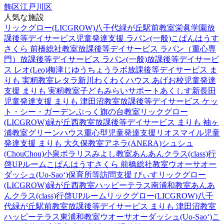
飾区
江戸川区
人気な施設
リックグロー(LICGROW)八千代緑が丘駅前教室
栄眞学園放
課後等デイサービス
児童発達支援 ラパン(一般)
こぱんはうす
さくら 前橋総社教室
放課後等デイサービス ラパン（重心専
門）
放課後等デイサービス ラパン(一般)
放課後等デイサービ
ス レオ(Leo)梅津
じゆうちょうラボ
放課後等デイサービス ま
りも 実籾教室
レタラ新川
わくわくハウス あげお校
児童発達
支援 まりも 実籾教室
子どもみらいサポートあくしす新長田
児童発達支援 まりも 津田沼教室
放課後等デイサービス ケッ
ト・シー・ガーデン
ぷっく旗の台教室
リックグロー
(LICGROW)緑が丘西教室
放課後等デイサービス まりも 袖ヶ
浦教室
グリーンハウス重心型児童発達支援
リオスマイル
児童
発達支援 まりも 大久保教室
アネラ(ANERA)
シュシュ
(ChouChou)小泉
ポラリスみよし教室
あんあんクラス(class)行
啓UPルーム
こぱんはうすさくら 前橋総社教室
ウオーサオー
ダッシュ(Uo-Sao‘)
保育所等訪問支援 ぴぃす
リックグロー
(LICGROW)緑が丘西教室
ハッピーテラス南浦和教室
あんあ
んクラス(class)行啓UPルーム
リックグロー(LICGROW)八千
代緑が丘駅前教室
放課後等デイサービス まりも 津田沼教室
ハッピーテラス東浦和教室
ウオーサオーダッシュ(Uo-Sao‘)
こ