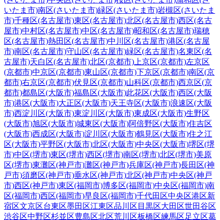
いたま市)
南区(さいたま市)
緑区(さいたま市)
岩槻区(さいたま
市)
千種区(名古屋市)
東区(名古屋市)
北区(名古屋市)
西区(名古
屋市)
中村区(名古屋市)
中区(名古屋市)
昭和区(名古屋市)
瑞穂
区(名古屋市)
熱田区(名古屋市)
中川区(名古屋市)
港区(名古屋
市)
南区(名古屋市)
守山区(名古屋市)
緑区(名古屋市)
名東区(名
古屋市)
天白区(名古屋市)
北区(京都市)
上京区(京都市)
左京区
(京都市)
中京区(京都市)
東山区(京都市)
下京区(京都市)
南区(京
都市)
右京区(京都市)
伏見区(京都市)
山科区(京都市)
西京区(京
都市)
都島区(大阪市)
福島区(大阪市)
此花区(大阪市)
西区(大阪
市)
港区(大阪市)
大正区(大阪市)
天王寺区(大阪市)
浪速区(大阪
市)
西淀川区(大阪市)
東淀川区(大阪市)
東成区(大阪市)
生野区
(大阪市)
旭区(大阪市)
城東区(大阪市)
阿倍野区(大阪市)
住吉区
(大阪市)
西成区(大阪市)
淀川区(大阪市)
鶴見区(大阪市)
住之江
区(大阪市)
平野区(大阪市)
北区(大阪市)
中央区(大阪市)
堺区(堺
市)
中区(堺市)
東区(堺市)
西区(堺市)
南区(堺市)
北区(堺市)
美原
区(堺市)
東灘区(神戸市)
灘区(神戸市)
兵庫区(神戸市)
長田区(神
戸市)
須磨区(神戸市)
垂水区(神戸市)
北区(神戸市)
中央区(神戸
市)
西区(神戸市)
東区(福岡市)
博多区(福岡市)
中央区(福岡市)
南
区(福岡市)
西区(福岡市)
早良区(福岡市)
千代田区
中央区
港区
新
宿区
文京区
台東区
墨田区
江東区
品川区
目黒区
大田区
世田谷区
渋谷区
中野区
杉並区
豊島区
北区
荒川区
板橋区
練馬区
足立区
葛