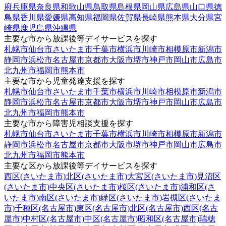
府
兵庫県
奈良県
和歌山県
鳥取県
島根県
岡山県
広島県
山口県
徳
島県
香川県
愛媛県
高知県
福岡県
佐賀県
長崎県
熊本県
大分県
宮
崎県
鹿児島県
沖縄県
主要な市から放課後等デイサービスを探す
札幌市
仙台市
さいたま市
千葉市
横浜市
川崎市
相模原市
新潟市
静岡市
浜松市
名古屋市
京都市
大阪市
堺市
神戸市
岡山市
広島市
北九州市
福岡市
熊本市
主要な市から児童発達支援を探す
札幌市
仙台市
さいたま市
千葉市
横浜市
川崎市
相模原市
新潟市
静岡市
浜松市
名古屋市
京都市
大阪市
堺市
神戸市
岡山市
広島市
北九州市
福岡市
熊本市
主要な市から障害児相談支援を探す
札幌市
仙台市
さいたま市
千葉市
横浜市
川崎市
相模原市
新潟市
静岡市
浜松市
名古屋市
京都市
大阪市
堺市
神戸市
岡山市
広島市
北九州市
福岡市
熊本市
主要な区から放課後等デイサービスを探す
西区(さいたま市)
北区(さいたま市)
大宮区(さいたま市)
見沼区
(さいたま市)
中央区(さいたま市)
桜区(さいたま市)
浦和区(さ
いたま市)
南区(さいたま市)
緑区(さいたま市)
岩槻区(さいたま
市)
千種区(名古屋市)
東区(名古屋市)
北区(名古屋市)
西区(名古
屋市)
中村区(名古屋市)
中区(名古屋市)
昭和区(名古屋市)
瑞穂