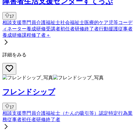
障害者生活支援センターすてっぷ
17
相談支援専門員
介護福祉士
社会福祉士
医療的ケア児等コーデ
ィネーター養成研修受講者
初任者研修終了者
行動援護従事者
養成研修課程修了者
＋
詳細をみる
フレンドシップ
17
相談支援専門員
介護福祉士
（たんの吸引等）認定特定行為業
務従事者
初任者研修終了者