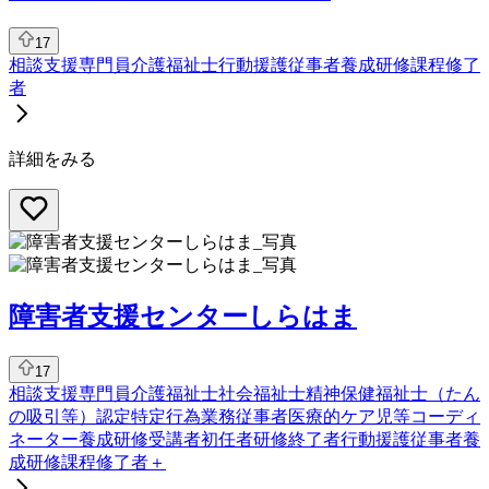
17
相談支援専門員
介護福祉士
行動援護従事者養成研修課程修了
者
詳細をみる
障害者支援センターしらはま
17
相談支援専門員
介護福祉士
社会福祉士
精神保健福祉士
（たん
の吸引等）認定特定行為業務従事者
医療的ケア児等コーディ
ネーター養成研修受講者
初任者研修終了者
行動援護従事者養
成研修課程修了者
＋