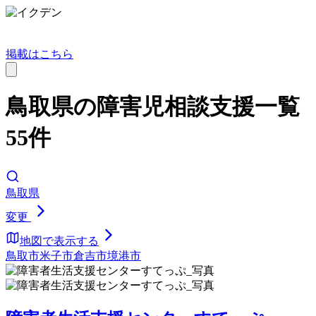
掲載はこちら
鳥取県の障害児相談支援一覧
55件
鳥取県
変更
地図で表示する
鳥取市
米子市
倉吉市
境港市