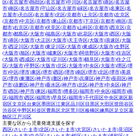
区(名古屋市)
熱田区(名古屋市)
中川区(名古屋市)
港区(名古屋
市)
南区(名古屋市)
守山区(名古屋市)
緑区(名古屋市)
名東区(名
古屋市)
天白区(名古屋市)
北区(京都市)
上京区(京都市)
左京区
(京都市)
中京区(京都市)
東山区(京都市)
下京区(京都市)
南区(京
都市)
右京区(京都市)
伏見区(京都市)
山科区(京都市)
西京区(京
都市)
都島区(大阪市)
福島区(大阪市)
此花区(大阪市)
西区(大阪
市)
港区(大阪市)
大正区(大阪市)
天王寺区(大阪市)
浪速区(大阪
市)
西淀川区(大阪市)
東淀川区(大阪市)
東成区(大阪市)
生野区
(大阪市)
旭区(大阪市)
城東区(大阪市)
阿倍野区(大阪市)
住吉区
(大阪市)
西成区(大阪市)
淀川区(大阪市)
鶴見区(大阪市)
住之江
区(大阪市)
平野区(大阪市)
北区(大阪市)
中央区(大阪市)
堺区(堺
市)
中区(堺市)
東区(堺市)
西区(堺市)
南区(堺市)
北区(堺市)
美原
区(堺市)
東灘区(神戸市)
灘区(神戸市)
兵庫区(神戸市)
長田区(神
戸市)
須磨区(神戸市)
垂水区(神戸市)
北区(神戸市)
中央区(神戸
市)
西区(神戸市)
東区(福岡市)
博多区(福岡市)
中央区(福岡市)
南
区(福岡市)
西区(福岡市)
早良区(福岡市)
千代田区
中央区
港区
新
宿区
文京区
台東区
墨田区
江東区
品川区
目黒区
大田区
世田谷区
渋谷区
中野区
杉並区
豊島区
北区
荒川区
板橋区
練馬区
足立区
葛
飾区
江戸川区
主要な区から児童発達支援を探す
西区(さいたま市)
北区(さいたま市)
大宮区(さいたま市)
見沼区
(さいたま市)
中央区(さいたま市)
桜区(さいたま市)
浦和区(さ