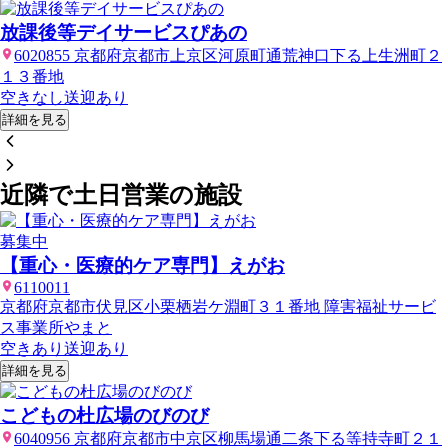
放課後等デイサービスぴあの
6020855 京都府京都市上京区河原町通荒神口下る上生洲町２
１３番地
空きなし
送迎あり
詳細を見る
近隣で土日営業の施設
募集中
【重心・医療的ケア専門】えがお
6110011
京都府京都市伏見区小栗栖岩ケ淵町３１番地 障害福祉サービ
ス事業所やまと
空きあり
送迎あり
詳細を見る
こどもの杜広場のびのび
6040956 京都府京都市中京区柳馬場通二条下る等持寺町２１