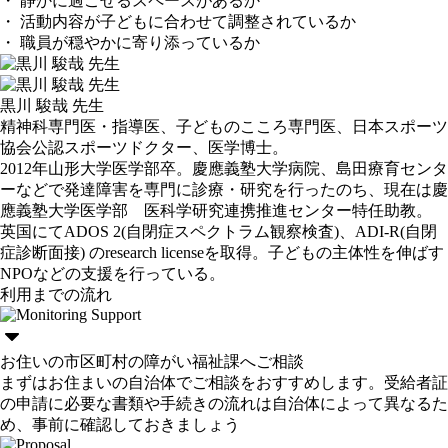
・ 静かに過ごせるスペースがあるか
・ 活動内容が子どもに合わせて調整されているか
・ 職員が穏やかに寄り添っているか
黒川 駿哉 先生
精神科専門医・指導医、子どものこころ専門医、日本スポーツ
協会公認スポーツドクター、医学博士。
2012年山形大学医学部卒。慶應義塾大学病院、島田療育センタ
ーなどで発達障害を専門に診療・研究を行ったのち、現在は慶
應義塾大学医学部 医科学研究連携推進センター特任助教。
英国にてADOS 2(自閉症スペクトラム観察検査)、ADI-R(自閉
症診断面接) のresearch licenseを取得。子どもの主体性を伸ばす
NPOなどの支援を行っている。
利用までの流れ
お住いの市区町村の障がい福祉課へご相談
まずはお住まいの自治体でご相談をおすすめします。受給者証
の申請に必要な書類や手続きの流れは自治体によって異なるた
め、事前に確認しておきましょう