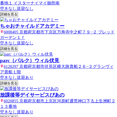
番地１ イスターナイマイ御所南
空きなし
送迎なし
詳細を見る
ちゃおチャイルドアカデミー
6008405 京都府京都市下京区万寿寺中之町７９−２ ブレッド
ガーデン１ｆ
空きなし
送迎なし
詳細を見る
parc（パルク）ウィル伏見
6128297 京都府京都市伏見区横大路貴船２６−２グランヴィ
ア貴船１階
空きなし
送迎あり
詳細を見る
放課後等デイサービスぴあの
6020855 京都府京都市上京区河原町通荒神口下る上生洲町２
１３番地
空きなし
送迎あり