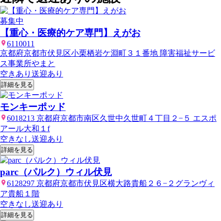
募集中
【重心・医療的ケア専門】えがお
6110011
京都府京都市伏見区小栗栖岩ケ淵町３１番地 障害福祉サービ
ス事業所やまと
空きあり
送迎あり
詳細を見る
モンキーポッド
6018213 京都府京都市南区久世中久世町４丁目２−５ エスポ
アール大和１f
空きなし
送迎あり
詳細を見る
parc（パルク）ウィル伏見
6128297 京都府京都市伏見区横大路貴船２６−２グランヴィ
ア貴船１階
空きなし
送迎あり
詳細を見る