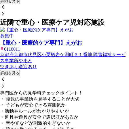
詳細を見る
近隣で重心・医療ケア児対応施設
募集中
【重心・医療的ケア専門】えがお
6110011
京都府京都市伏見区小栗栖岩ケ淵町３１番地 障害福祉サービ
ス事業所やまと
空きあり
送迎あり
詳細を見る
専門医からの見学時チェックポイント！
・ 複数の事業所を見学することが大切
・ 子どもが安心できる雰囲気か
・活動やルールがわかりやすいか
・道具や遊具が安全で選択肢があるか
・ 音や光などが刺激的すぎないか