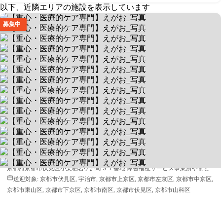
以下、近隣エリアの施設を表示しています
募集中
【重心・医療的ケア専門】えがお
0歳から64歳まで、一つの施設で継続サポート
送迎あり
空きあり
平日 9:30～15:30 / 土 9:30～15:30
6110011
京都府京都市伏見区小栗栖岩ケ淵町３１番地 障害福祉サービス事業所やまと
送迎対象:
京都市伏見区, 宇治市, 京都市上京区, 京都市左京区, 京都市中京区,
京都市東山区, 京都市下京区, 京都市南区, 京都市伏見区, 京都市山科区