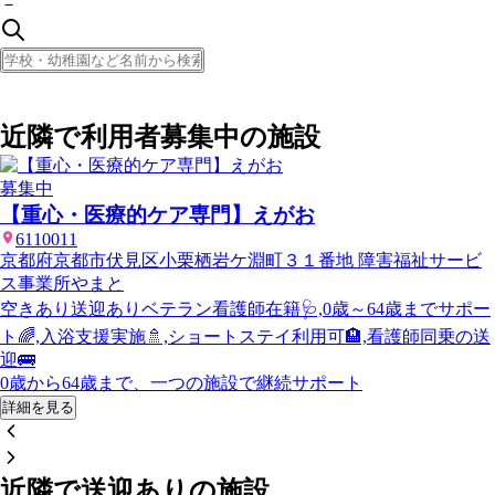
－
近隣で利用者募集中の施設
募集中
【重心・医療的ケア専門】えがお
6110011
京都府京都市伏見区小栗栖岩ケ淵町３１番地 障害福祉サービ
ス事業所やまと
空きあり
送迎あり
ベテラン看護師在籍🩺,0歳～64歳までサポー
ト🌈,入浴支援実施🚿,ショートステイ利用可🏨,看護師同乗の送
迎🚌
0歳から64歳まで、一つの施設で継続サポート
詳細を見る
近隣で送迎ありの施設