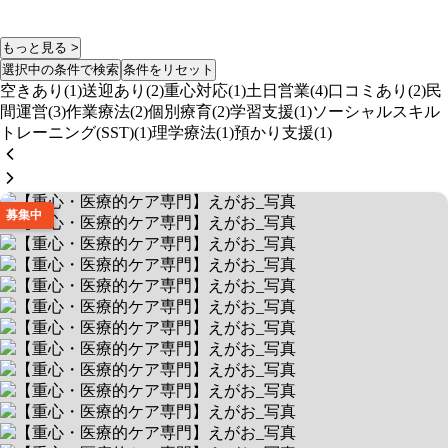
もっと見る >
選択中の条件で検索
条件をリセット
空きあり(1)
送迎あり(2)
重心対応(1)
土日営業(4)
口コミあり(2)
民
間運営(3)
作業療法(2)
個別療育(2)
学習支援(1)
ソーシャルスキル
トレーニング(SST)(1)
理学療法(1)
預かり支援(1)
募集中
【重心・医療的ケア専門】えがお
0歳から64歳まで、一つの施設で継続サポート
送迎あり
空きあり