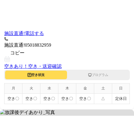
施設直通!
電話する
施設直通!
05018832959
コピー
空きあり！
空き・送迎確認
空き状況
プログラム
月
火
水
木
金
土
日
空き〇
空き〇
空き〇
空き〇
空き〇
△
定休日