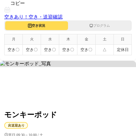
コピー
空きあり！
空き・送迎確認
空き状況
プログラム
月
火
水
木
金
土
日
空き〇
空き〇
空き〇
空き〇
空き〇
△
定休日
モンキーポッド
送迎あり
平日 09:30 ~ 16:00 / 土