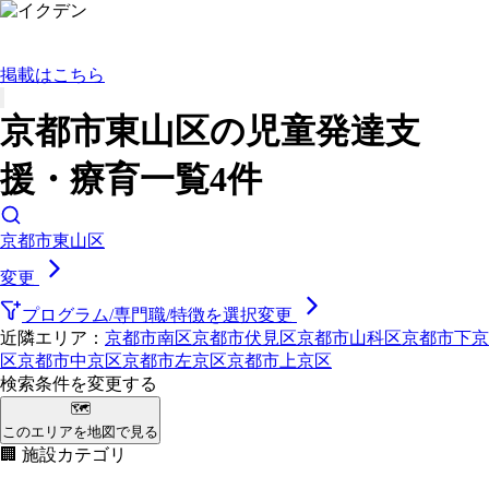
掲載はこちら
京都市東山区の児童発達支
援・療育一覧4件
京都市東山区
変更
プログラム/専門職/特徴を選択
変更
近隣エリア：
京都市南区
京都市伏見区
京都市山科区
京都市下京
区
京都市中京区
京都市左京区
京都市上京区
検索条件を変更する
🗺
このエリアを地図で見る
🏢 施設カテゴリ