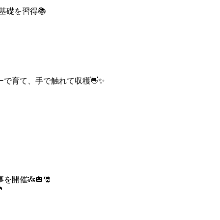
基礎を習得📚
で育て、手で触れて収穫👋✨
開催🎋🎃🎅
