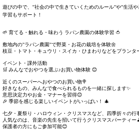
遊びの中で、”社会の中で生きていくためのルール”や”生活や
学習もサポート！
🌱 育てる・触れる・味わう ラパン農園の体験学習 🍅
敷地内の”ラパン農園”で野菜・お花の栽培を体験🌼
枝豆・トマト・キュウリ・スイカ・ひまわりなどをプランター
イベント・課外活動
🛒 みんなでおやつを選ぶ♪お買い物体験 😊
近くのスーパーへおやつのお買い物🍭
好きなもの、みんなで食べられるものを一緒に探します✨
意思決定力やお金・マナーを習得😊
🎉 季節を感じる楽しいイベントがいっぱい！ 🎄
七夕・夏祭り・ハロウィン・クリスマスなど、四季折々の行事を
人気なのは、音楽の先生を招いて行うクリスマスパーティー
保護者の方にもご参加可能😊