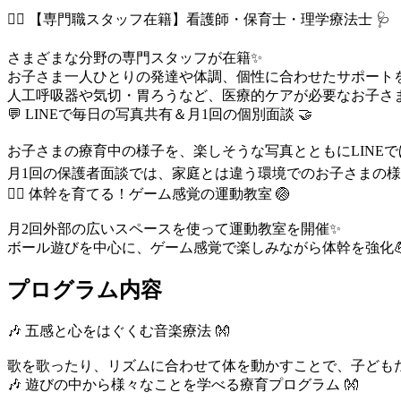
👩‍⚕️ 【専門職スタッフ在籍】看護師・保育士・理学療法士 🩺
さまざまな分野の専門スタッフが在籍✨
お子さま一人ひとりの発達や体調、個性に合わせたサポートを
人工呼吸器や気切・胃ろうなど、医療的ケアが必要なお子さま
💬 LINEで毎日の写真共有＆月1回の個別面談 🤝
お子さまの療育中の様子を、楽しそうな写真とともにLINEで
月1回の保護者面談では、家庭とは違う環境でのお子さまの様子や成
🏃‍♂️ 体幹を育てる！ゲーム感覚の運動教室 🏐
月2回外部の広いスペースを使って運動教室を開催✨
ボール遊びを中心に、ゲーム感覚で楽しみながら体幹を強化
プログラム内容
🎶 五感と心をはぐくむ音楽療法 👐
歌を歌ったり、リズムに合わせて体を動かすことで、子どもた
🎶 遊びの中から様々なことを学べる療育プログラム 👐