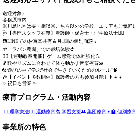
送迎対象）
各務原市内
※川島地区は要・相談
※こちら以外の学校、エリアもご気軽
🩺【専門スタッフ在籍】看護師・保育士・理学療法士👩‍⚕️
📷LINEでのお写真共有＆月1回の個別面談📱
🌱「ラパン農園」での栽培体験🍅
🏃‍♂️【運動教室開催】ゲーム感覚で体幹強化💪
🎵歌やリズムに合わせて体を動かす音楽療育🎤
🎲遊びの中で学ぶ”社会で生きていくためのルール”🧠
🎉【イベント多数開催】保護者の方も参加可能👨‍👩‍👧‍👦
✨ 祝日も営業 ✨
療育プログラム・活動内容
🧍‍♀️ 理学療法
🏃‍♀️ 運動療育
📚 学習支援
👥 集団療育
👩‍🏫 個別療
事業所の特色