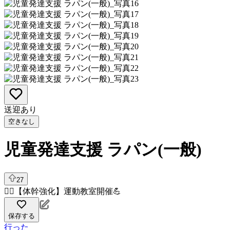
送迎あり
空きなし
児童発達支援 ラパン(一般)
27
🏃‍♂️【体幹強化】運動教室開催💪
保存する
行った