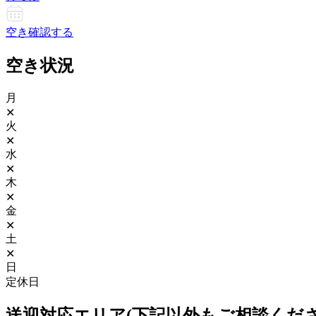
空き確認する
空き状況
月
✕
火
✕
水
✕
木
✕
金
✕
土
✕
日
定休日
送迎対応エリア(下記以外もご相談くだ