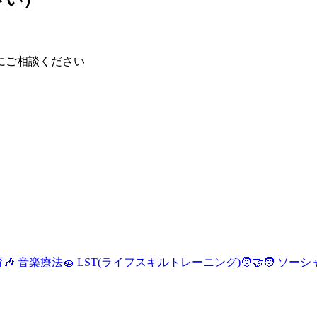
にご相談ください
育
🎶 音楽療法
🧽 LST(ライフスキルトレーニング)
🧑‍🤝‍🧑 