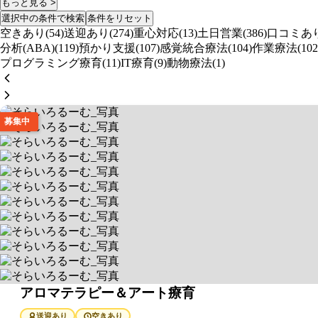
もっと見る >
選択中の条件で検索
条件をリセット
空きあり(54)
送迎あり(274)
重心対応(13)
土日営業(386)
口コミあり(
分析(ABA)(119)
預かり支援(107)
感覚統合療法(104)
作業療法(102
プログラミング療育(11)
IT療育(9)
動物療法(1)
募集中
そらいろるーむ
アロマテラピー＆アート療育
送迎あり
空きあり