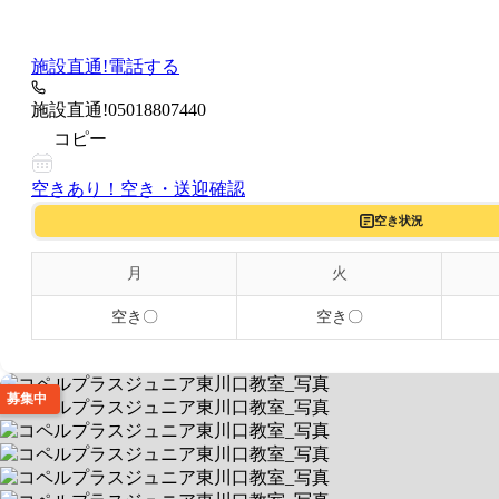
施設直通!
電話する
施設直通!
05018807440
コピー
空きあり！
空き・送迎確認
空き状況
月
火
空き〇
空き〇
募集中