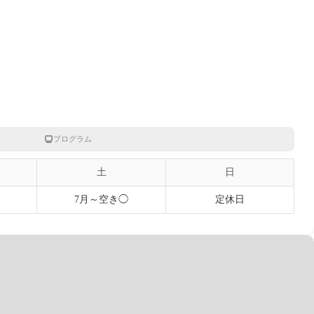
プログラム
土
日
7月～空き◯
定休日