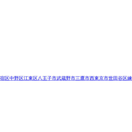
宿区
中野区
江東区
八王子市
武蔵野市
三鷹市
西東京市
世田谷区
練