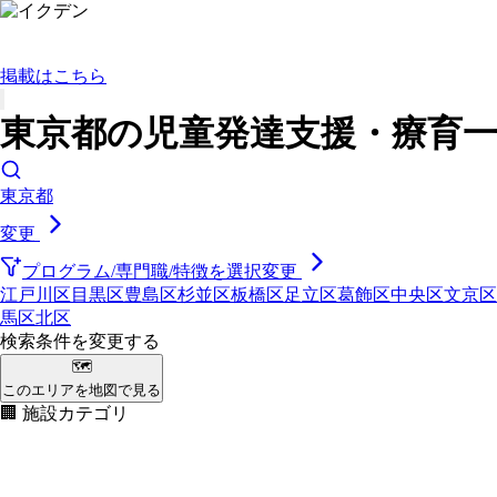
掲載はこちら
東京都の児童発達支援・療育一覧
東京都
変更
プログラム/専門職/特徴を選択
変更
江戸川区
目黒区
豊島区
杉並区
板橋区
足立区
葛飾区
中央区
文京区
馬区
北区
検索条件を変更する
🗺
このエリアを地図で見る
🏢 施設カテゴリ