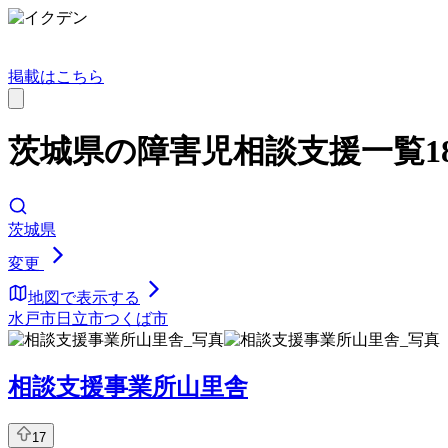
掲載はこちら
茨城県の障害児相談支援一覧18
茨城県
変更
地図で表示する
水戸市
日立市
つくば市
相談支援事業所山里舎
17