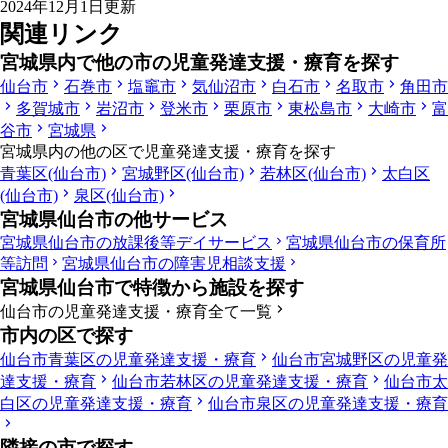
2024年12月1日更新
関連リンク
宮城県内で他の市の児童発達支援・療育を探す
仙台市
石巻市
塩竈市
気仙沼市
白石市
名取市
角田市
多賀城市
岩沼市
登米市
栗原市
東松島市
大崎市
富
谷市
宮城県
宮城県内の他の区で児童発達支援・療育を探す
青葉区(仙台市)
宮城野区(仙台市)
若林区(仙台市)
太白区
(仙台市)
泉区(仙台市)
宮城県仙台市の他サービス
宮城県仙台市の放課後等デイサービス
宮城県仙台市の保育所
等訪問
宮城県仙台市の障害児相談支援
宮城県仙台市で特徴から施設を探す
仙台市の児童発達支援・療育全て一覧
市内の区で探す
仙台市青葉区の児童発達支援・療育
仙台市宮城野区の児童発
達支援・療育
仙台市若林区の児童発達支援・療育
仙台市太
白区の児童発達支援・療育
仙台市泉区の児童発達支援・療育
隣接の市で探す