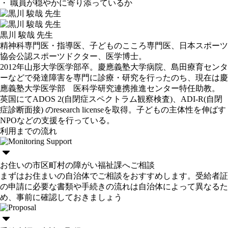
・ 職員が穏やかに寄り添っているか
黒川 駿哉 先生
精神科専門医・指導医、子どものこころ専門医、日本スポーツ
協会公認スポーツドクター、医学博士。
2012年山形大学医学部卒。慶應義塾大学病院、島田療育センタ
ーなどで発達障害を専門に診療・研究を行ったのち、現在は慶
應義塾大学医学部 医科学研究連携推進センター特任助教。
英国にてADOS 2(自閉症スペクトラム観察検査)、ADI-R(自閉
症診断面接) のresearch licenseを取得。子どもの主体性を伸ばす
NPOなどの支援を行っている。
利用までの流れ
お住いの市区町村の障がい福祉課へご相談
まずはお住まいの自治体でご相談をおすすめします。受給者証
の申請に必要な書類や手続きの流れは自治体によって異なるた
め、事前に確認しておきましょう