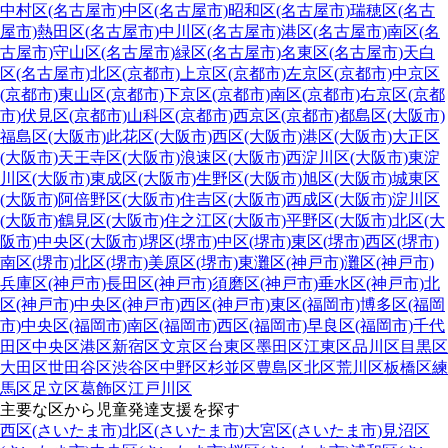
中村区(名古屋市)
中区(名古屋市)
昭和区(名古屋市)
瑞穂区(名古
屋市)
熱田区(名古屋市)
中川区(名古屋市)
港区(名古屋市)
南区(名
古屋市)
守山区(名古屋市)
緑区(名古屋市)
名東区(名古屋市)
天白
区(名古屋市)
北区(京都市)
上京区(京都市)
左京区(京都市)
中京区
(京都市)
東山区(京都市)
下京区(京都市)
南区(京都市)
右京区(京都
市)
伏見区(京都市)
山科区(京都市)
西京区(京都市)
都島区(大阪市)
福島区(大阪市)
此花区(大阪市)
西区(大阪市)
港区(大阪市)
大正区
(大阪市)
天王寺区(大阪市)
浪速区(大阪市)
西淀川区(大阪市)
東淀
川区(大阪市)
東成区(大阪市)
生野区(大阪市)
旭区(大阪市)
城東区
(大阪市)
阿倍野区(大阪市)
住吉区(大阪市)
西成区(大阪市)
淀川区
(大阪市)
鶴見区(大阪市)
住之江区(大阪市)
平野区(大阪市)
北区(大
阪市)
中央区(大阪市)
堺区(堺市)
中区(堺市)
東区(堺市)
西区(堺市)
南区(堺市)
北区(堺市)
美原区(堺市)
東灘区(神戸市)
灘区(神戸市)
兵庫区(神戸市)
長田区(神戸市)
須磨区(神戸市)
垂水区(神戸市)
北
区(神戸市)
中央区(神戸市)
西区(神戸市)
東区(福岡市)
博多区(福岡
市)
中央区(福岡市)
南区(福岡市)
西区(福岡市)
早良区(福岡市)
千代
田区
中央区
港区
新宿区
文京区
台東区
墨田区
江東区
品川区
目黒区
大田区
世田谷区
渋谷区
中野区
杉並区
豊島区
北区
荒川区
板橋区
練
馬区
足立区
葛飾区
江戸川区
主要な区から児童発達支援を探す
西区(さいたま市)
北区(さいたま市)
大宮区(さいたま市)
見沼区