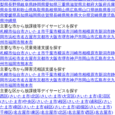
梨県
長野県
岐阜県
静岡県
愛知県
三重県
滋賀県
京都府
大阪府
兵庫
県
奈良県
和歌山県
鳥取県
島根県
岡山県
広島県
山口県
徳島県
香川
県
愛媛県
高知県
福岡県
佐賀県
長崎県
熊本県
大分県
宮崎県
鹿児島
県
沖縄県
主要な市から放課後等デイサービスを探す
札幌市
仙台市
さいたま市
千葉市
横浜市
川崎市
相模原市
新潟市
静
岡市
浜松市
名古屋市
京都市
大阪市
堺市
神戸市
岡山市
広島市
北九
州市
福岡市
熊本市
主要な市から児童発達支援を探す
札幌市
仙台市
さいたま市
千葉市
横浜市
川崎市
相模原市
新潟市
静
岡市
浜松市
名古屋市
京都市
大阪市
堺市
神戸市
岡山市
広島市
北九
州市
福岡市
熊本市
主要な市から障害児相談支援を探す
札幌市
仙台市
さいたま市
千葉市
横浜市
川崎市
相模原市
新潟市
静
岡市
浜松市
名古屋市
京都市
大阪市
堺市
神戸市
岡山市
広島市
北九
州市
福岡市
熊本市
主要な区から放課後等デイサービスを探す
西区(さいたま市)
北区(さいたま市)
大宮区(さいたま市)
見沼区
(さいたま市)
中央区(さいたま市)
桜区(さいたま市)
浦和区(さい
たま市)
南区(さいたま市)
緑区(さいたま市)
岩槻区(さいたま市)
千種区(名古屋市)
東区(名古屋市)
北区(名古屋市)
西区(名古屋市)