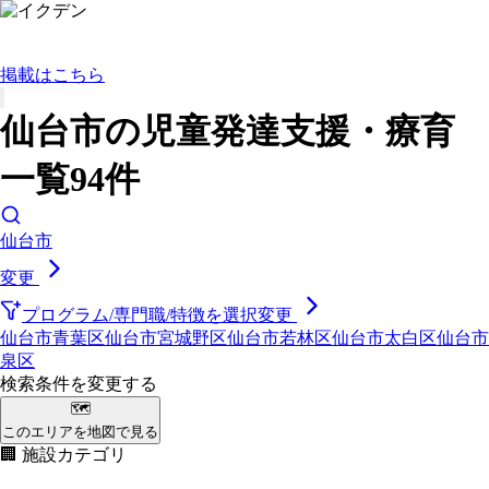
掲載はこちら
仙台市の児童発達支援・療育
一覧94件
仙台市
変更
プログラム/専門職/特徴を選択
変更
仙台市青葉区
仙台市宮城野区
仙台市若林区
仙台市太白区
仙台市
泉区
検索条件を変更する
🗺
このエリアを地図で見る
🏢 施設カテゴリ