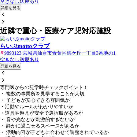
空きなし
送迎あり
詳細を見る
近隣で重心・医療ケア児対応施設
らいぶmottoクラブ
9893123 宮城県仙台市青葉区錦ケ丘一丁目3番地の1
空きなし
送迎あり
詳細を見る
専門医からの見学時チェックポイント！
・ 複数の事業所を見学することが大切
・ 子どもが安心できる雰囲気か
・活動やルールがわかりやすいか
・道具や遊具が安全で選択肢があるか
・ 音や光などが刺激的すぎないか
・ 静かに過ごせるスペースがあるか
・ 活動内容が子どもに合わせて調整されているか