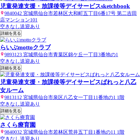
児童発達支援・放課後等デイサービスsketchbook
9840042 宮城県仙台市若林区大和町五丁目6番17号 第二吉田
店マンション101
空きなし
送迎あり
詳細を見る
らいぶmottoクラブ
9893123 宮城県仙台市青葉区錦ケ丘一丁目3番地の1
空きなし
送迎あり
詳細を見る
児童発達支援・放課後等デイサービスぱれっと八乙
女ルーム
9813112 宮城県仙台市泉区八乙女一丁目11番地の1 1階
空きなし
送迎あり
詳細を見る
さくら療育園
9840032 宮城県仙台市若林区荒井五丁目1番地の11 1階
空きなし
送迎あり