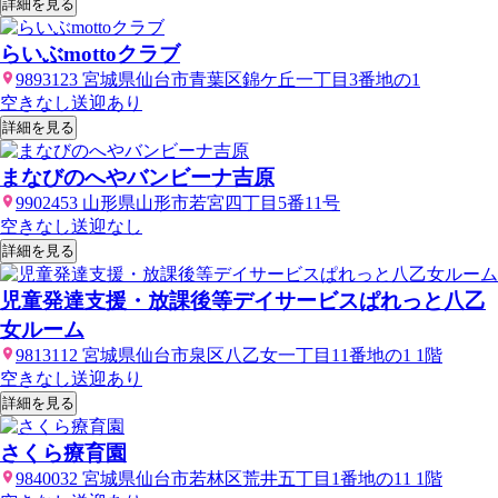
詳細を見る
らいぶmottoクラブ
9893123 宮城県仙台市青葉区錦ケ丘一丁目3番地の1
空きなし
送迎あり
詳細を見る
まなびのへやバンビーナ吉原
9902453 山形県山形市若宮四丁目5番11号
空きなし
送迎なし
詳細を見る
児童発達支援・放課後等デイサービスぱれっと八乙
女ルーム
9813112 宮城県仙台市泉区八乙女一丁目11番地の1 1階
空きなし
送迎あり
詳細を見る
さくら療育園
9840032 宮城県仙台市若林区荒井五丁目1番地の11 1階