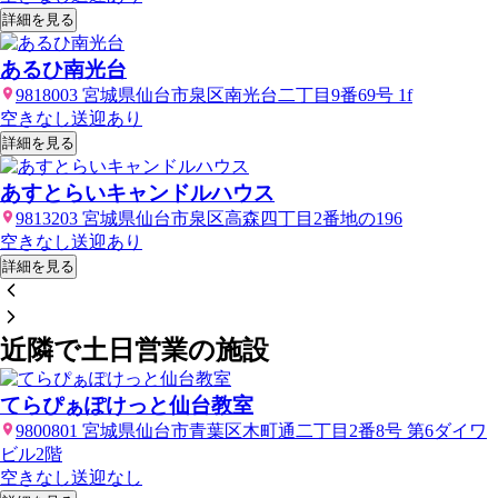
詳細を見る
あるひ南光台
9818003 宮城県仙台市泉区南光台二丁目9番69号 1f
空きなし
送迎あり
詳細を見る
あすとらいキャンドルハウス
9813203 宮城県仙台市泉区高森四丁目2番地の196
空きなし
送迎あり
詳細を見る
近隣で土日営業の施設
てらぴぁぽけっと仙台教室
9800801 宮城県仙台市青葉区木町通二丁目2番8号 第6ダイワ
ビル2階
空きなし
送迎なし