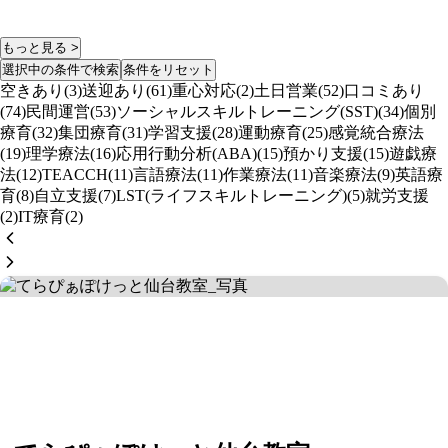
もっと見る >
選択中の条件で検索
条件をリセット
空きあり(3)
送迎あり(61)
重心対応(2)
土日営業(52)
口コミあり
(74)
民間運営(53)
ソーシャルスキルトレーニング(SST)(34)
個別
療育(32)
集団療育(31)
学習支援(28)
運動療育(25)
感覚統合療法
(19)
理学療法(16)
応用行動分析(ABA)(15)
預かり支援(15)
遊戯療
法(12)
TEACCH(11)
言語療法(11)
作業療法(11)
音楽療法(9)
英語療
育(8)
自立支援(7)
LST(ライフスキルトレーニング)(5)
就労支援
(2)
IT療育(2)