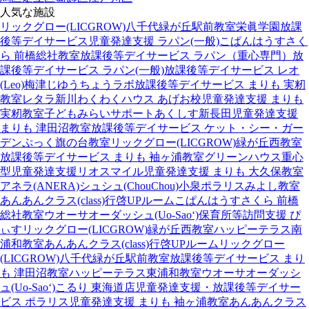
人気な施設
リックグロー(LICGROW)八千代緑が丘駅前教室
栄眞学園放課
後等デイサービス
児童発達支援 ラパン(一般)
こぱんはうすさく
ら 前橋総社教室
放課後等デイサービス ラパン（重心専門）
放
課後等デイサービス ラパン(一般)
放課後等デイサービス レオ
(Leo)梅津
じゆうちょうラボ
放課後等デイサービス まりも 実籾
教室
レタラ新川
わくわくハウス あげお校
児童発達支援 まりも
実籾教室
子どもみらいサポートあくしす新長田
児童発達支援
まりも 津田沼教室
放課後等デイサービス ケット・シー・ガー
デン
ぷっく旗の台教室
リックグロー(LICGROW)緑が丘西教室
放課後等デイサービス まりも 袖ヶ浦教室
グリーンハウス重心
型児童発達支援
リオスマイル
児童発達支援 まりも 大久保教室
アネラ(ANERA)
シュシュ(ChouChou)小泉
ポラリスみよし教室
あんあんクラス(class)行啓UPルーム
こぱんはうすさくら 前橋
総社教室
ウオーサオーダッシュ(Uo-Sao‘)
保育所等訪問支援 ぴ
ぃす
リックグロー(LICGROW)緑が丘西教室
ハッピーテラス南
浦和教室
あんあんクラス(class)行啓UPルーム
リックグロー
(LICGROW)八千代緑が丘駅前教室
放課後等デイサービス まり
も 津田沼教室
ハッピーテラス東浦和教室
ウオーサオーダッシ
ュ(Uo-Sao‘)
こるり 東海道店
児童発達支援・放課後等デイサー
ビス ポラリス
児童発達支援 まりも 袖ヶ浦教室
あんあんクラス