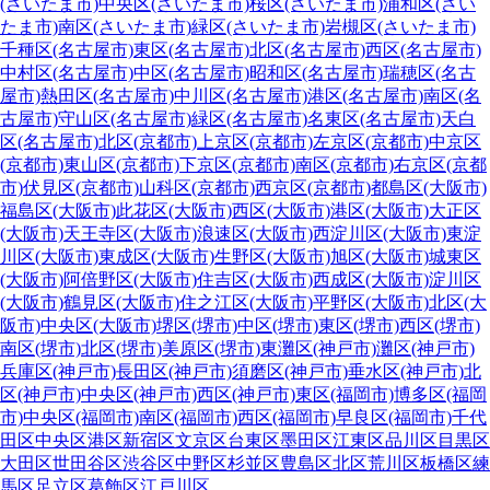
(さいたま市)
中央区(さいたま市)
桜区(さいたま市)
浦和区(さい
たま市)
南区(さいたま市)
緑区(さいたま市)
岩槻区(さいたま市)
千種区(名古屋市)
東区(名古屋市)
北区(名古屋市)
西区(名古屋市)
中村区(名古屋市)
中区(名古屋市)
昭和区(名古屋市)
瑞穂区(名古
屋市)
熱田区(名古屋市)
中川区(名古屋市)
港区(名古屋市)
南区(名
古屋市)
守山区(名古屋市)
緑区(名古屋市)
名東区(名古屋市)
天白
区(名古屋市)
北区(京都市)
上京区(京都市)
左京区(京都市)
中京区
(京都市)
東山区(京都市)
下京区(京都市)
南区(京都市)
右京区(京都
市)
伏見区(京都市)
山科区(京都市)
西京区(京都市)
都島区(大阪市)
福島区(大阪市)
此花区(大阪市)
西区(大阪市)
港区(大阪市)
大正区
(大阪市)
天王寺区(大阪市)
浪速区(大阪市)
西淀川区(大阪市)
東淀
川区(大阪市)
東成区(大阪市)
生野区(大阪市)
旭区(大阪市)
城東区
(大阪市)
阿倍野区(大阪市)
住吉区(大阪市)
西成区(大阪市)
淀川区
(大阪市)
鶴見区(大阪市)
住之江区(大阪市)
平野区(大阪市)
北区(大
阪市)
中央区(大阪市)
堺区(堺市)
中区(堺市)
東区(堺市)
西区(堺市)
南区(堺市)
北区(堺市)
美原区(堺市)
東灘区(神戸市)
灘区(神戸市)
兵庫区(神戸市)
長田区(神戸市)
須磨区(神戸市)
垂水区(神戸市)
北
区(神戸市)
中央区(神戸市)
西区(神戸市)
東区(福岡市)
博多区(福岡
市)
中央区(福岡市)
南区(福岡市)
西区(福岡市)
早良区(福岡市)
千代
田区
中央区
港区
新宿区
文京区
台東区
墨田区
江東区
品川区
目黒区
大田区
世田谷区
渋谷区
中野区
杉並区
豊島区
北区
荒川区
板橋区
練
馬区
足立区
葛飾区
江戸川区