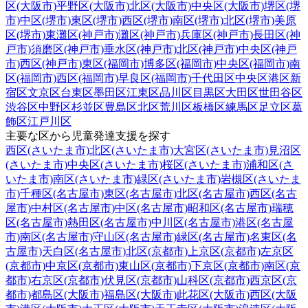
区(大阪市)
平野区(大阪市)
北区(大阪市)
中央区(大阪市)
堺区(堺
市)
中区(堺市)
東区(堺市)
西区(堺市)
南区(堺市)
北区(堺市)
美原
区(堺市)
東灘区(神戸市)
灘区(神戸市)
兵庫区(神戸市)
長田区(神
戸市)
須磨区(神戸市)
垂水区(神戸市)
北区(神戸市)
中央区(神戸
市)
西区(神戸市)
東区(福岡市)
博多区(福岡市)
中央区(福岡市)
南
区(福岡市)
西区(福岡市)
早良区(福岡市)
千代田区
中央区
港区
新
宿区
文京区
台東区
墨田区
江東区
品川区
目黒区
大田区
世田谷区
渋谷区
中野区
杉並区
豊島区
北区
荒川区
板橋区
練馬区
足立区
葛
飾区
江戸川区
主要な区から児童発達支援を探す
西区(さいたま市)
北区(さいたま市)
大宮区(さいたま市)
見沼区
(さいたま市)
中央区(さいたま市)
桜区(さいたま市)
浦和区(さ
いたま市)
南区(さいたま市)
緑区(さいたま市)
岩槻区(さいたま
市)
千種区(名古屋市)
東区(名古屋市)
北区(名古屋市)
西区(名古
屋市)
中村区(名古屋市)
中区(名古屋市)
昭和区(名古屋市)
瑞穂
区(名古屋市)
熱田区(名古屋市)
中川区(名古屋市)
港区(名古屋
市)
南区(名古屋市)
守山区(名古屋市)
緑区(名古屋市)
名東区(名
古屋市)
天白区(名古屋市)
北区(京都市)
上京区(京都市)
左京区
(京都市)
中京区(京都市)
東山区(京都市)
下京区(京都市)
南区(京
都市)
右京区(京都市)
伏見区(京都市)
山科区(京都市)
西京区(京
都市)
都島区(大阪市)
福島区(大阪市)
此花区(大阪市)
西区(大阪