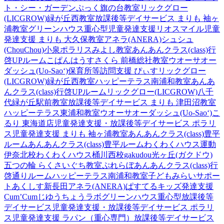
ト・シー・ガーデン
ぷっく旗の台教室
リックグロー
(LICGROW)緑が丘西教室
放課後等デイサービス まりも 袖ヶ
浦教室
グリーンハウス重心型児童発達支援
リオスマイル
児童
発達支援 まりも 大久保教室
アネラ(ANERA)
シュシュ
(ChouChou)小泉
ポラリスみよし教室
あんあんクラス(class)行
啓UPルーム
こぱんはうすさくら 前橋総社教室
ウオーサオー
ダッシュ(Uo-Sao‘)
保育所等訪問支援 ぴぃす
リックグロー
(LICGROW)緑が丘西教室
ハッピーテラス南浦和教室
あんあ
んクラス(class)行啓UPルーム
リックグロー(LICGROW)八千
代緑が丘駅前教室
放課後等デイサービス まりも 津田沼教室
ハッピーテラス東浦和教室
ウオーサオーダッシュ(Uo-Sao‘)
こ
るり 東海道店
児童発達支援・放課後等デイサービス ポラリ
ス
児童発達支援 まりも 袖ヶ浦教室
あんあんクラス(class)豊平
ルーム
あんあんクラス(class)豊平ルーム
わくわくハウス運動
伊奈北校
わくわくハウス桶川西校
gakudou光ヶ丘(ガクドウ)
五つの輪 らくさいぐち教室
ぷれらぼ
あんあんクラス(class)行
啓通りルーム
ハッピーテラス南浦和教室
子どもみらいサポー
トあくしす新長田
アネラ(ANERA)
ぱすてるキッズ
発達支援
Cum’Cum
じゆうちょうラボ
グリーンハウス重心型放課後等
デイサービス
児童発達支援・放課後等デイサービス ポラリ
ス
児童発達支援 ラパン（重心専門）
放課後等デイサービス