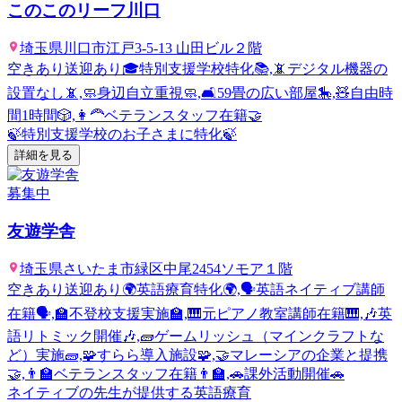
このこのリーフ川口
埼玉県川口市江戸3-5-13 山田ビル２階
空きあり
送迎あり
🎓特別支援学校特化📚,📵デジタル機器の
設置なし📵,🧼身辺自立重視🧼,🛋️59畳の広い部屋🎠,🧸自由時
間1時間🎲,👩‍🦰ベテランスタッフ在籍🤝
🍃特別支援学校のお子さまに特化🍃
詳細を見る
募集中
友遊学舎
埼玉県さいたま市緑区中尾2454ソモア１階
空きあり
送迎あり
🌍英語療育特化🌍,🗣英語ネイティブ講師
在籍🗣,🏫不登校支援実施🏫,🎹元ピアノ教室講師在籍🎹,🎶英
語リトミック開催🎶,🧱ゲームリッシュ（マインクラフトな
ど）実施🧱,🧩すらら導入施設🧩,🤝マレーシアの企業と提携
🤝,👨‍🏫ベテランスタッフ在籍👨‍🏫,🚗課外活動開催🚗
ネイティブの先生が提供する英語療育