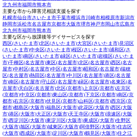
北九州市
福岡市
熊本市
主要な市から障害児相談支援を探す
札幌市
仙台市
さいたま市
千葉市
横浜市
川崎市
相模原市
新潟市
静岡市
浜松市
名古屋市
京都市
大阪市
堺市
神戸市
岡山市
広島市
北九州市
福岡市
熊本市
主要な区から放課後等デイサービスを探す
西区(さいたま市)
北区(さいたま市)
大宮区(さいたま市)
見沼区
(さいたま市)
中央区(さいたま市)
桜区(さいたま市)
浦和区(さ
いたま市)
南区(さいたま市)
緑区(さいたま市)
岩槻区(さいたま
市)
千種区(名古屋市)
東区(名古屋市)
北区(名古屋市)
西区(名古
屋市)
中村区(名古屋市)
中区(名古屋市)
昭和区(名古屋市)
瑞穂
区(名古屋市)
熱田区(名古屋市)
中川区(名古屋市)
港区(名古屋
市)
南区(名古屋市)
守山区(名古屋市)
緑区(名古屋市)
名東区(名
古屋市)
天白区(名古屋市)
北区(京都市)
上京区(京都市)
左京区
(京都市)
中京区(京都市)
東山区(京都市)
下京区(京都市)
南区(京
都市)
右京区(京都市)
伏見区(京都市)
山科区(京都市)
西京区(京
都市)
都島区(大阪市)
福島区(大阪市)
此花区(大阪市)
西区(大阪
市)
港区(大阪市)
大正区(大阪市)
天王寺区(大阪市)
浪速区(大阪
市)
西淀川区(大阪市)
東淀川区(大阪市)
東成区(大阪市)
生野区
(大阪市)
旭区(大阪市)
城東区(大阪市)
阿倍野区(大阪市)
住吉区
(大阪市)
西成区(大阪市)
淀川区(大阪市)
鶴見区(大阪市)
住之江