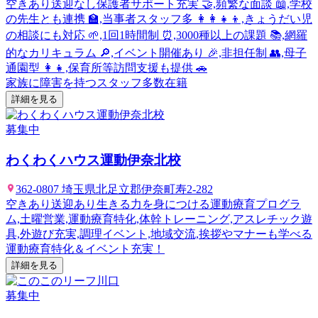
空きあり
送迎なし
保護者サポート充実 🤝,頻繁な面談 📖,学校
の先生とも連携 🏫,当事者スタッフ多 👩‍👩‍👧‍👦,きょうだい児
の相談にも対応 🌱,1回1時間制 ⏰,3000種以上の課題 📚,網羅
的なカリキュラム 🔎,イベント開催あり 🎉,非担任制 👥,母子
通園型 👩‍👧,保育所等訪問支援も提供 🚗
家族に障害を持つスタッフ多数在籍
詳細を見る
募集中
わくわくハウス運動伊奈北校
362-0807 埼玉県北足立郡伊奈町寿2-282
空きあり
送迎あり
生きる力を身につける運動療育プログラ
ム,土曜営業,運動療育特化,体幹トレーニング,アスレチック遊
具,外遊び充実,調理イベント,地域交流,挨拶やマナーも学べる
運動療育特化＆イベント充実！
詳細を見る
募集中