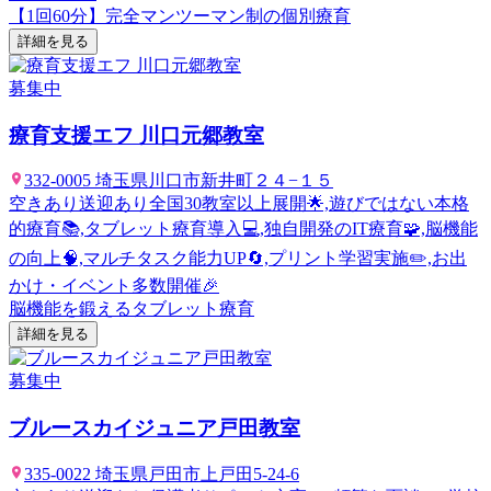
【1回60分】完全マンツーマン制の個別療育
詳細を見る
募集中
療育支援エフ 川口元郷教室
332-0005 埼玉県川口市新井町２４−１５
空きあり
送迎あり
全国30教室以上展開🌟,遊びではない本格
的療育📚,タブレット療育導入💻,独自開発のIT療育🧩,脳機能
の向上🧠,マルチタスク能力UP🔄,プリント学習実施✏️,お出
かけ・イベント多数開催🎉
脳機能を鍛えるタブレット療育
詳細を見る
募集中
ブルースカイジュニア戸田教室
335-0022 埼玉県戸田市上戸田5-24-6