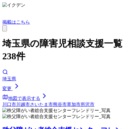
掲載はこちら
埼玉県の障害児相談支援一覧
238件
埼玉県
変更
地図で表示する
川口市
川越市
さいたま市
熊谷市
草加市
所沢市