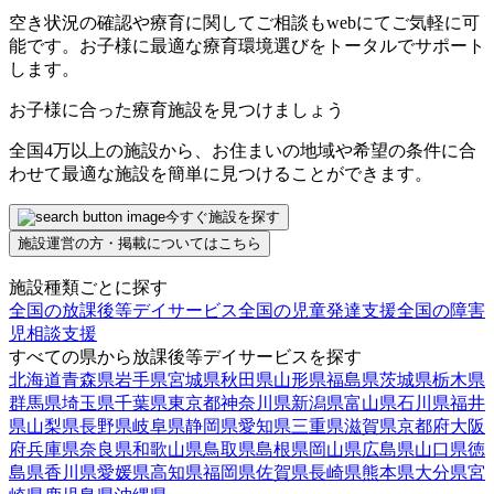
空き状況の確認や療育に関してご相談もwebにてご気軽に可
能です。お子様に最適な療育環境選びをトータルでサポート
します。
お子様に合った療育施設を見つけましょう
全国4万以上の施設から、お住まいの地域や希望の条件に合
わせて最適な施設を簡単に見つけることができます。
今すぐ施設を探す
施設運営の方・掲載についてはこちら
施設種類ごとに探す
全国の放課後等デイサービス
全国の児童発達支援
全国の障害
児相談支援
すべての県から放課後等デイサービスを探す
北海道
青森県
岩手県
宮城県
秋田県
山形県
福島県
茨城県
栃木県
群馬県
埼玉県
千葉県
東京都
神奈川県
新潟県
富山県
石川県
福井
県
山梨県
長野県
岐阜県
静岡県
愛知県
三重県
滋賀県
京都府
大阪
府
兵庫県
奈良県
和歌山県
鳥取県
島根県
岡山県
広島県
山口県
徳
島県
香川県
愛媛県
高知県
福岡県
佐賀県
長崎県
熊本県
大分県
宮