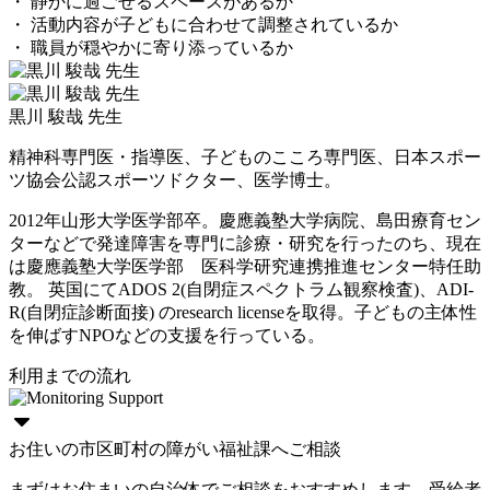
・ 静かに過ごせるスペースがあるか
・ 活動内容が子どもに合わせて調整されているか
・ 職員が穏やかに寄り添っているか
黒川 駿哉 先生
精神科専門医・指導医、子どものこころ専門医、日本スポー
ツ協会公認スポーツドクター、医学博士。
2012年山形大学医学部卒。慶應義塾大学病院、島田療育セン
ターなどで発達障害を専門に診療・研究を行ったのち、現在
は慶應義塾大学医学部 医科学研究連携推進センター特任助
教。 英国にてADOS 2(自閉症スペクトラム観察検査)、ADI-
R(自閉症診断面接) のresearch licenseを取得。子どもの主体性
を伸ばすNPOなどの支援を行っている。
利用までの流れ
お住いの市区町村の障がい福祉課へご相談
まずはお住まいの自治体でご相談をおすすめします。受給者