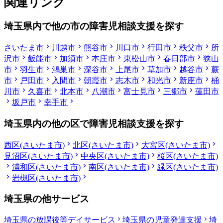
関連リンク
埼玉県内で他の市の障害児相談支援を探す
さいたま市
川越市
熊谷市
川口市
行田市
秩父市
所
沢市
飯能市
加須市
本庄市
東松山市
春日部市
狭山
市
羽生市
鴻巣市
深谷市
上尾市
草加市
越谷市
蕨
市
戸田市
入間市
朝霞市
志木市
和光市
新座市
桶
川市
久喜市
北本市
八潮市
富士見市
三郷市
蓮田市
坂戸市
幸手市
埼玉県内の他の区で障害児相談支援を探す
西区(さいたま市)
北区(さいたま市)
大宮区(さいたま市)
見沼区(さいたま市)
中央区(さいたま市)
桜区(さいたま市)
浦和区(さいたま市)
南区(さいたま市)
緑区(さいたま市)
岩槻区(さいたま市)
埼玉県の他サービス
埼玉県の放課後等デイサービス
埼玉県の児童発達支援
埼