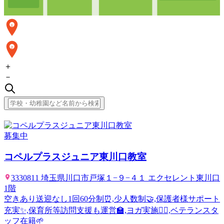
1
2
＋
－
募集中
コペルプラスジュニア東川口教室
3330811 埼玉県川口市戸塚１−９−４１ エクセレント東川口
1階
空きあり
送迎なし
1回60分制⏰,少人数制🤝,保護者様サポート
充実✨,保育所等訪問支援も運営🏫,ヨガ実施🧘‍♀️,ベテランスタ
ッフ在籍🌱