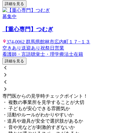
詳細を見る
募集中
【重心専門】つむぎ
374-0062 群馬県館林市広内町１７−１３
空きあり
送迎あり
祝祭日営業
看護師・言語聴覚士・理学療法士在籍
詳細を見る
専門医からの見学時チェックポイント！
・ 複数の事業所を見学することが大切
・ 子どもが安心できる雰囲気か
・活動やルールがわかりやすいか
・道具や遊具が安全で選択肢があるか
・ 音や光などが刺激的すぎないか