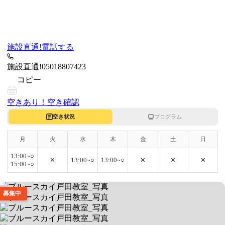
施設直通!
電話する
施設直通!
05018807423
コピー
空きあり！
空き確認
空き状況
プログラム
月
火
水
木
金
土
日
13:00~○
✕
13:00~○
13:00~○
✕
✕
✕
15:00~○
募集中