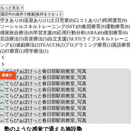
もっと見る >
選択中の条件で検索
条件をリセット
空きあり(8)
送迎あり(11)
土日営業(8)
口コミあり(7)
民間運営(9)
ソーシャルスキルトレーニング(SST)(9)
集団療育(9)
運動療育(8)
感覚統合療法(8)
学習支援(8)
応用行動分析(ABA)(6)
個別療育(6)
言語療法(5)
音楽療法(5)
自立支援(3)
LST(ライフスキルトレーニ
ング)(2)
遊戯療法(2)
TEACCH(2)
プログラミング療育(2)
英語療育
(2)
IT療育(1)
理学療法(1)
募集中
てらぴぁぽけっと春日部駅前教室
塾のような感覚で通える施設📚