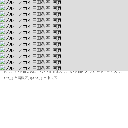
ブルースカイ戸田教室
1回1時間・完全マンツーマン制
送迎あり
空きあり
平日 9:30～18:30 / 土
335-0021 埼玉県戸田市新曽107 ADVANCE MISHIMA 弐番館
送迎対象:
戸田市, 川口市, 蕨市, 板橋区, さいたま市南区, 北区, さいたま市桜
区, さいたま市大宮区, さいたま市北区, さいたま市西区, さいたま市見沼区, さ
いたま市岩槻区, さいたま市中央区