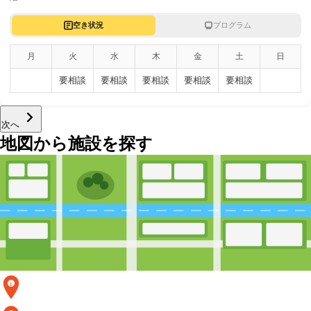
空き状況
プログラム
月
火
水
木
金
土
日
要相談
要相談
要相談
要相談
要相談
次へ
地図から施設を探す
1