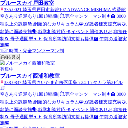
ブルースカイ戸田教室
335-0021 埼玉県戸田市新曽107 ADVANCE MISHIMA 弐番館
空きあり
送迎あり
1回1時間制⏱️,完全マンツーマン制👩‍🏫,3000
種以上の課題📚,網羅的なカリキュラム🧩,保護者様支援充実🤝,
頻繁に面談実施🗣️,就学相談対応🎒,イベント開催あり🎉,非担任
制🔄,母子通園型👩‍👦,保育所等訪問支援も提供🏫,午前の送迎実
施🚌
1回1時間・完全マンツーマン制
詳細を見る
募集中
ブルースカイ西浦和教室
338-0837 埼玉県さいたま市桜区田島5-24-15 タカラ第2ビル
1F
空きあり
送迎あり
1回1時間制⏱️,完全マンツーマン制👩‍🏫,3000
種以上の課題📚,網羅的なカリキュラム🧩,保護者様支援充実🤝,
頻繁に面談実施🗣️,就学相談対応🎒,イベント開催あり🎉,非担任
制🔄,母子通園型👩‍👦,保育所等訪問支援も提供🏫,午前の送迎実
施🚌