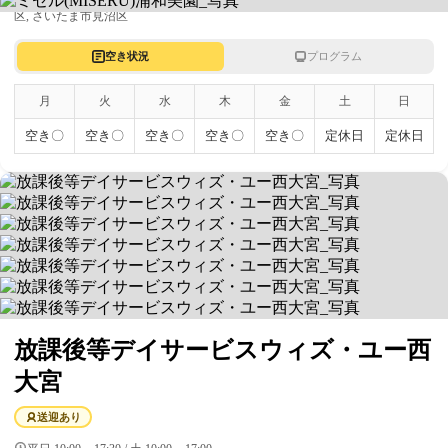
区, さいたま市見沼区
空き状況
プログラム
月
火
水
木
金
土
日
空き〇
空き〇
空き〇
空き〇
空き〇
定休日
定休日
放課後等デイサービスウィズ・ユー西
大宮
送迎あり