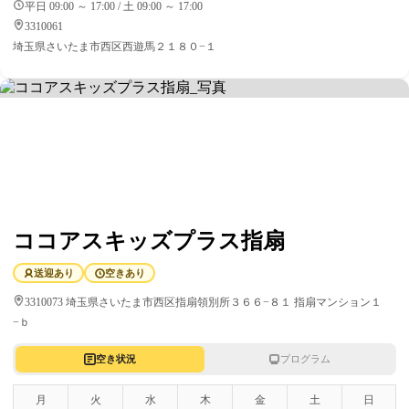
平日 09:00 ～ 17:00 / 土 09:00 ～ 17:00
3310061
埼玉県さいたま市西区西遊馬２１８０−１
ココアスキッズプラス指扇
送迎あり
空きあり
3310073 埼玉県さいたま市西区指扇領別所３６６−８１ 指扇マンション１
−ｂ
空き状況
プログラム
月
火
水
木
金
土
日