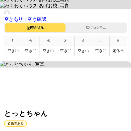
3620074 埼玉県上尾市春日1-4-16 エペ1FーA号室
空きあり！
空き確認
空き状況
プログラム
月
火
水
木
金
土
日
空き〇
空き〇
空き〇
空き〇
空き〇
空き〇
定休日
とっとちゃん
送迎あり