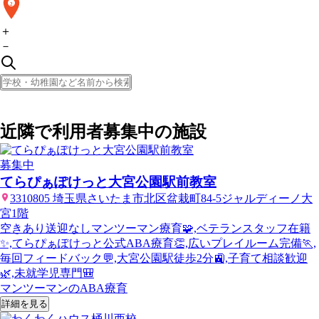
2
＋
－
近隣で利用者募集中の施設
募集中
てらぴぁぽけっと大宮公園駅前教室
3310805 埼玉県さいたま市北区盆栽町84-5ジャルディーノ大
宮1階
空きあり
送迎なし
マンツーマン療育🧩,ベテランスタッフ在籍
✨,てらぴぁぽけっと公式ABA療育👏,広いプレイルーム完備🏃,
毎回フィードバック💬,大宮公園駅徒歩2分🚉,子育て相談歓迎
🌿,未就学児専門🎒
マンツーマンのABA療育
詳細を見る