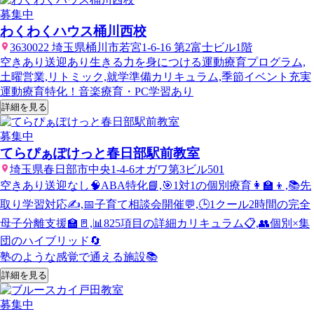
募集中
わくわくハウス桶川西校
3630022 埼玉県桶川市若宮1-6-16 第2富士ビル1階
空きあり
送迎あり
生きる力を身につける運動療育プログラム,
土曜営業,リトミック,就学準備カリキュラム,季節イベント充実
運動療育特化！音楽療育・PC学習あり
詳細を見る
募集中
てらぴぁぽけっと春日部駅前教室
埼玉県春日部市中央1-4-6オガワ第3ビル501
空きあり
送迎なし
🧠ABA特化📘,🎯1対1の個別療育👩‍🏫👦,📚先
取り学習対応✍️,📅子育て相談会開催💬,🕒1クール2時間の完全
母子分離支援🏫🚪,📊825項目の詳細カリキュラム📋,👥個別×集
団のハイブリッド🔄
塾のような感覚で通える施設📚
詳細を見る
募集中