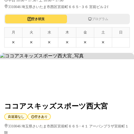
平日 10:00 ~ 17:30 / 土 10:00 ~ 17:00
3310046 埼玉県さいたま市西区宮前町６６５−３６ 宮前ビル２f
空き状況
プログラム
月
火
水
木
金
土
日
✕
✕
✕
✕
✕
✕
ココアスキッズスポーツ西大宮
送迎なし
空きあり
3310046 埼玉県さいたま市西区宮前町６６５−４１ アーバンプラザ宮前町１
階