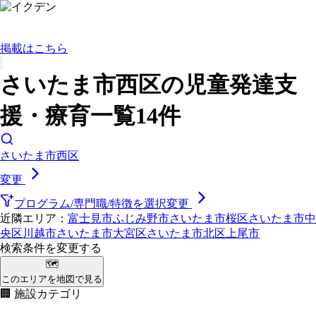
掲載はこちら
さいたま市西区の児童発達支
援・療育一覧14件
さいたま市西区
変更
プログラム/専門職/特徴を選択
変更
近隣エリア：
富士見市
ふじみ野市
さいたま市桜区
さいたま市中
央区
川越市
さいたま市大宮区
さいたま市北区
上尾市
検索条件を変更する
🗺
このエリアを地図で見る
🏢 施設カテゴリ