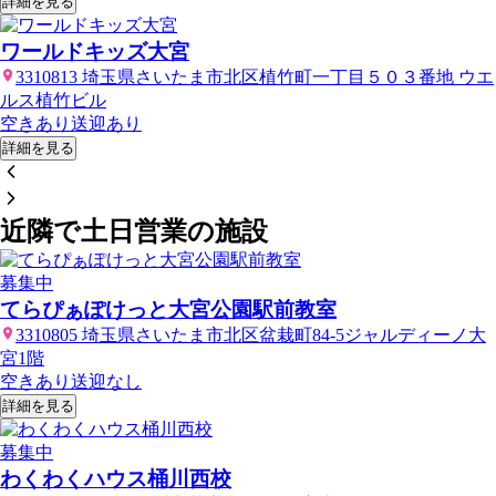
詳細を見る
ワールドキッズ大宮
3310813 埼玉県さいたま市北区植竹町一丁目５０３番地 ウエ
ルス植竹ビル
空きあり
送迎あり
詳細を見る
近隣で土日営業の施設
募集中
てらぴぁぽけっと大宮公園駅前教室
3310805 埼玉県さいたま市北区盆栽町84-5ジャルディーノ大
宮1階
空きあり
送迎なし
詳細を見る
募集中
わくわくハウス桶川西校