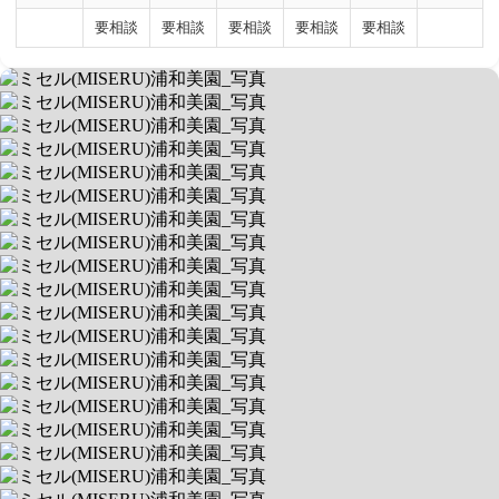
要相談
要相談
要相談
要相談
要相談
ミセル(MISERU)浦和美園
ベテランスタッフ陣による就学準備！
送迎あり
空きあり
平日 10:00〜19:00 / 土
3390028
埼玉県さいたま市岩槻区美園東１−８−１ ルメート１０２
送迎対象:
さいたま市岩槻区, さいたま市西区, さいたま市浦和区, さいたま
市桜区, さいたま市岩槻区, さいたま市大宮区, さいたま市南区, さいたま市北
区, さいたま市中央区, 春日部市, 白岡市, 蓮田市, 川口市, 越谷市, さいたま市緑