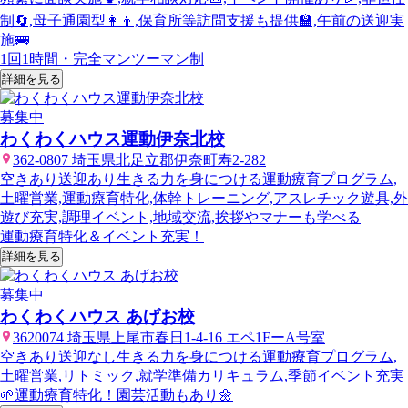
制🔄,母子通園型👩‍👦,保育所等訪問支援も提供🏫,午前の送迎実
施🚌
1回1時間・完全マンツーマン制
詳細を見る
募集中
わくわくハウス運動伊奈北校
362-0807 埼玉県北足立郡伊奈町寿2-282
空きあり
送迎あり
生きる力を身につける運動療育プログラム,
土曜営業,運動療育特化,体幹トレーニング,アスレチック遊具,外
遊び充実,調理イベント,地域交流,挨拶やマナーも学べる
運動療育特化＆イベント充実！
詳細を見る
募集中
わくわくハウス あげお校
3620074 埼玉県上尾市春日1-4-16 エペ1FーA号室
空きあり
送迎なし
生きる力を身につける運動療育プログラム,
土曜営業,リトミック,就学準備カリキュラム,季節イベント充実
🌱運動療育特化！園芸活動もあり🌼