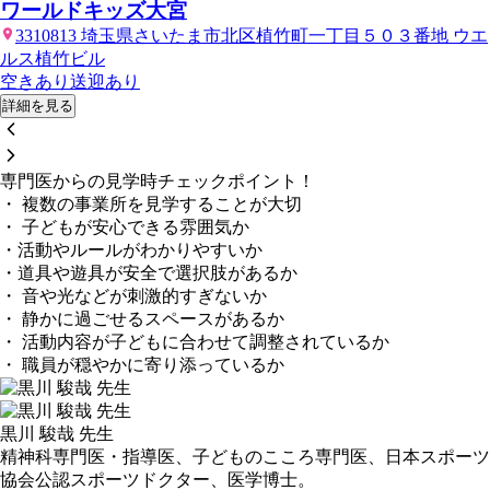
ワールドキッズ大宮
3310813 埼玉県さいたま市北区植竹町一丁目５０３番地 ウエ
ルス植竹ビル
空きあり
送迎あり
詳細を見る
専門医からの見学時チェックポイント！
・ 複数の事業所を見学することが大切
・ 子どもが安心できる雰囲気か
・活動やルールがわかりやすいか
・道具や遊具が安全で選択肢があるか
・ 音や光などが刺激的すぎないか
・ 静かに過ごせるスペースがあるか
・ 活動内容が子どもに合わせて調整されているか
・ 職員が穏やかに寄り添っているか
黒川 駿哉 先生
精神科専門医・指導医、子どものこころ専門医、日本スポーツ
協会公認スポーツドクター、医学博士。