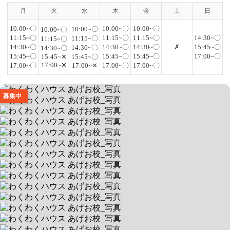
月
火
水
木
金
土
日
10:00~〇
10:00~〇
10:00~〇
10:00~〇
10:00~〇
11:15~〇
11:15~〇
11:15~〇
14:30~〇
11:15~〇
11:15~〇
14:30~〇
14:30~〇
14:30~〇
✗
15:45~〇
14:30~〇
14:30~〇
15:45~〇
15:45~〇
15:45~〇
17:00~〇
15:45~✕
15:45~〇
17:00~✕
17:00~〇
17:00~✕
17:00~〇
17:00~〇
募集中
わくわくハウス あげお校
🌱運動療育特化！園芸活動もあり🌼
送迎なし/当エリア対応
空きあり
平日 10:00~18:00 / 土 9:00~17:00