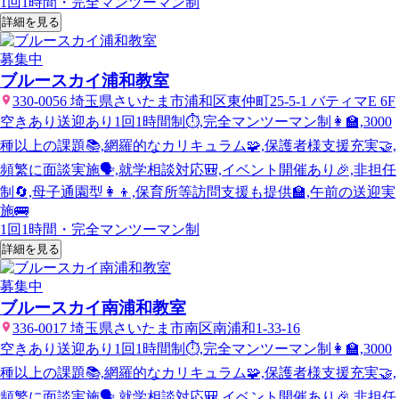
1回1時間・完全マンツーマン制
詳細を見る
募集中
ブルースカイ浦和教室
330-0056 埼玉県さいたま市浦和区東仲町25-5-1 バティマE 6F
空きあり
送迎あり
1回1時間制⏱️,完全マンツーマン制👩‍🏫,3000
種以上の課題📚,網羅的なカリキュラム🧩,保護者様支援充実🤝,
頻繁に面談実施🗣️,就学相談対応🎒,イベント開催あり🎉,非担任
制🔄,母子通園型👩‍👦,保育所等訪問支援も提供🏫,午前の送迎実
施🚌
1回1時間・完全マンツーマン制
詳細を見る
募集中
ブルースカイ南浦和教室
336-0017 埼玉県さいたま市南区南浦和1-33-16
空きあり
送迎あり
1回1時間制⏱️,完全マンツーマン制👩‍🏫,3000
種以上の課題📚,網羅的なカリキュラム🧩,保護者様支援充実🤝,
頻繁に面談実施🗣️,就学相談対応🎒,イベント開催あり🎉,非担任