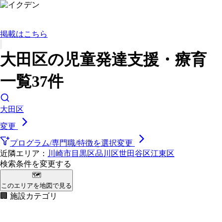
掲載はこちら
大田区の児童発達支援・療育
一覧37件
大田区
変更
プログラム/専門職/特徴を選択
変更
近隣エリア：
川崎市
目黒区
品川区
世田谷区
江東区
検索条件を変更する
🗺
このエリアを地図で見る
🏢 施設カテゴリ