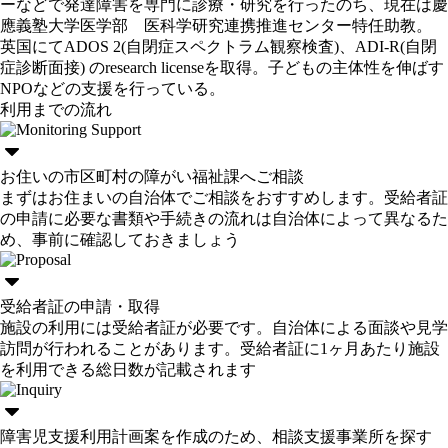
ーなどで発達障害を専門に診療・研究を行ったのち、現在は慶
應義塾大学医学部 医科学研究連携推進センター特任助教。
英国にてADOS 2(自閉症スペクトラム観察検査)、ADI-R(自閉
症診断面接) のresearch licenseを取得。子どもの主体性を伸ばす
NPOなどの支援を行っている。
利用までの流れ
お住いの市区町村の障がい福祉課へご相談
まずはお住まいの自治体でご相談をおすすめします。受給者証
の申請に必要な書類や手続きの流れは自治体によって異なるた
め、事前に確認しておきましょう
受給者証の申請・取得
施設の利用には受給者証が必要です。自治体による面談や見学
訪問が行われることがあります。受給者証に1ヶ月あたり施設
を利用できる総日数が記載されます
障害児支援利用計画案を作成のため、相談支援事業所を探す