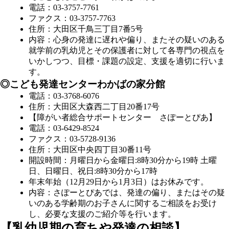
電話：03-3757-7761
ファクス：03-3757-7763
住所：大田区千鳥三丁目7番5号
内容：心身の発達に遅れや偏り、またその疑いのある
就学前の乳幼児とその保護者に対して各専門の視点を
いかしつつ、目標・課題の設定、支援を適切に行いま
す。
◎こども発達センターわかばの家分館
電話：03-3768-6076
住所：大田区大森西二丁目20番17号
【障がい者総合サポートセンター さぽーとぴあ】
電話：03-6429-8524
ファクス：03-5728-9136
住所：大田区中央四丁目30番11号
開設時間：月曜日から金曜日:8時30分から19時 土曜
日、日曜日、祝日:8時30分から17時
年末年始（12月29日から1月3日）はお休みです。
内容：さぽーとぴあでは、発達の偏り、またはその疑
いのある学齢期のお子さんに関するご相談をお受け
し、必要な支援のご紹介等を行います。
【乳幼児期の育ちや発達の相談】