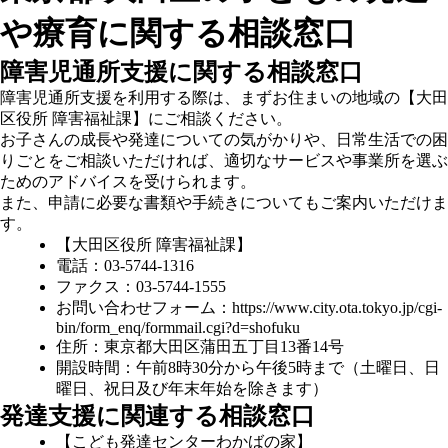
や療育に関する相談窓口
障害児通所支援に関する相談窓口
障害児通所支援を利用する際は、まずお住まいの地域の
【大田
区役所 障害福祉課】
にご相談ください。
お子さんの成長や発達についての気がかりや、日常生活での困
りごとをご相談いただければ、適切なサービスや事業所を選ぶ
ためのアドバイスを受けられます。
また、申請に必要な書類や手続きについてもご案内いただけま
す。
【大田区役所 障害福祉課】
電話：03-5744-1316
ファクス：03-5744-1555
お問い合わせフォーム：
https://www.city.ota.tokyo.jp/cgi-
bin/form_enq/formmail.cgi?d=shofuku
住所：東京都大田区蒲田五丁目13番14号
開設時間：午前8時30分から午後5時まで（土曜日、日
曜日、祝日及び年末年始を除きます）
発達支援に関連する相談窓口
【こども発達センターわかばの家】