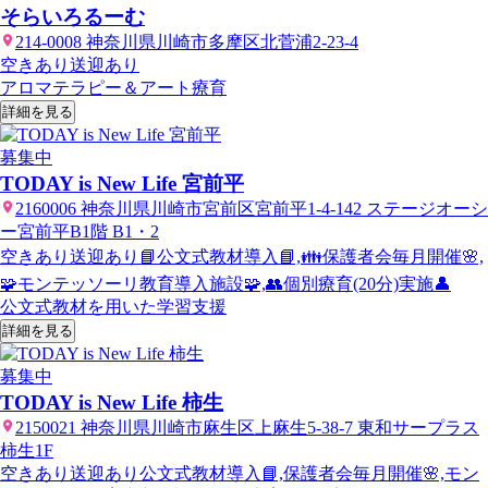
そらいろるーむ
214-0008 神奈川県川崎市多摩区北菅浦2-23-4
空きあり
送迎あり
アロマテラピー＆アート療育
詳細を見る
募集中
TODAY is New Life 宮前平
2160006 神奈川県川崎市宮前区宮前平1-4-142 ステージオーシ
ー宮前平B1階 B1・2
空きあり
送迎あり
📘公文式教材導入📘,👪保護者会毎月開催🌸,
🧩モンテッソーリ教育導入施設🧩,👥個別療育(20分)実施👤
公文式教材を用いた学習支援
詳細を見る
募集中
TODAY is New Life 柿生
2150021 神奈川県川崎市麻生区上麻生5-38-7 東和サープラス
柿生1F
空きあり
送迎あり
公文式教材導入📘,保護者会毎月開催🌸,モン