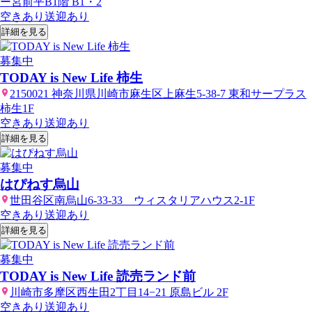
ー宮前平B1階 B1・2
空きあり
送迎あり
詳細を見る
募集中
TODAY is New Life 柿生
2150021 神奈川県川崎市麻生区上麻生5-38-7 東和サープラス
柿生1F
空きあり
送迎あり
詳細を見る
募集中
はぴねす烏山
世田谷区南烏山6-33-33 ウィスタリアハウス2-1F
空きあり
送迎あり
詳細を見る
募集中
TODAY is New Life 読売ランド前
川崎市多摩区西生田2丁目14−21 原島ビル 2F
空きあり
送迎あり