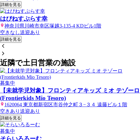
詳細を見る
はぴねすぷらす幸
神奈川県川崎市幸区塚越3-135-4 KDビル1階
空きなし
送迎あり
詳細を見る
近隣で土日営業の施設
募集中
【未就学児対象】フロンティアキッズ ミオ テゾーロ
(Frontierkids Mio Tesoro)
1620064 東京都新宿区市谷仲之町３−３４ 遠藤ビル１階
空きあり
送迎あり
詳細を見る
募集中
そらいろるーむ