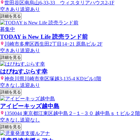
世田谷区南烏山6-33-33 ウィスタリアハウス2-1F
空きあり
送迎あり
詳細を見る
募集中
TODAY is New Life 読売ランド前
川崎市多摩区西生田2丁目14−21 原島ビル 2F
空きあり
送迎あり
詳細を見る
はぴねすぷらす幸
神奈川県川崎市幸区塚越3-135-4 KDビル1階
空きなし
送迎あり
詳細を見る
アイビーキッズ越中島
1350044 東京都江東区越中島２−１−３０ 越中島ｓｔビル２階
空きなし
送迎なし
詳細を見る