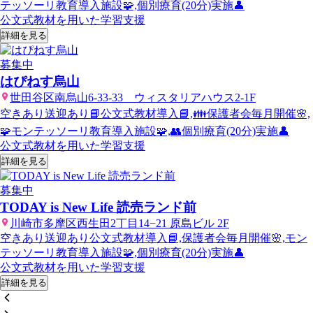
テッソーリ教育導入施設🧩,個別療育(20分)実施👤
公文式教材を用いた学習支援
詳細を見る
募集中
はぴねす烏山
世田谷区南烏山6-33-33 ウィスタリアハウス2-1F
空きあり
送迎あり
📘公文式教材導入📘,👪保護者会毎月開催🌸,
🧩モンテッソーリ教育導入施設🧩,👥個別療育(20分)実施👤
公文式教材を用いた学習支援
詳細を見る
募集中
TODAY is New Life 読売ランド前
川崎市多摩区西生田2丁目14−21 原島ビル 2F
空きあり
送迎あり
公文式教材導入📘,保護者会毎月開催🌸,モン
テッソーリ教育導入施設🧩,個別療育(20分)実施👤
公文式教材を用いた学習支援
詳細を見る