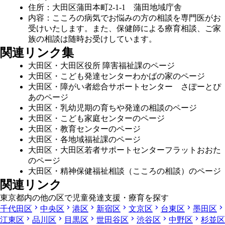
住所：大田区蒲田本町2-1-1 蒲田地域庁舎
内容：こころの病気でお悩みの方の相談を専門医がお
受けいたします。また、保健師による療育相談、ご家
族の相談は随時お受けしています。
関連リンク集
大田区・大田区役所 障害福祉課のページ
大田区・こども発達センターわかばの家のページ
大田区・障がい者総合サポートセンター さぽーとぴ
あのページ
大田区・乳幼児期の育ちや発達の相談のページ
大田区・こども家庭センターのページ
大田区・教育センターのページ
大田区・各地域福祉課のページ
大田区・大田区若者サポートセンターフラットおおた
のページ
大田区・精神保健福祉相談（こころの相談）のページ
関連リンク
東京都内の他の区で児童発達支援・療育を探す
千代田区
中央区
港区
新宿区
文京区
台東区
墨田区
江東区
品川区
目黒区
世田谷区
渋谷区
中野区
杉並区