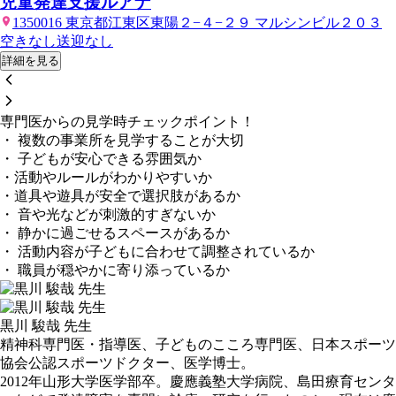
児童発達支援ルアナ
1350016 東京都江東区東陽２−４−２９ マルシンビル２０３
空きなし
送迎なし
詳細を見る
専門医からの見学時チェックポイント！
・ 複数の事業所を見学することが大切
・ 子どもが安心できる雰囲気か
・活動やルールがわかりやすいか
・道具や遊具が安全で選択肢があるか
・ 音や光などが刺激的すぎないか
・ 静かに過ごせるスペースがあるか
・ 活動内容が子どもに合わせて調整されているか
・ 職員が穏やかに寄り添っているか
黒川 駿哉 先生
精神科専門医・指導医、子どものこころ専門医、日本スポーツ
協会公認スポーツドクター、医学博士。
2012年山形大学医学部卒。慶應義塾大学病院、島田療育センタ