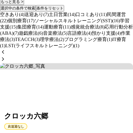
もっと見る >
選択中の条件で検索
条件をリセット
空きあり(4)
送迎あり(7)
土日営業(14)
口コミあり(11)
民間運営
(22)
個別療育(17)
ソーシャルスキルトレーニング(SST)(16)
学習
支援(15)
集団療育(14)
運動療育(11)
感覚統合療法(8)
応用行動分析
(ABA)(7)
遊戯療法(6)
音楽療法(5)
言語療法(4)
預かり支援(4)
作業
療法(3)
TEACCH(3)
理学療法(2)
プログラミング療育(1)
IT療育
(1)
LST(ライフスキルトレーニング)(1)
クロッカ六郷
送迎なし