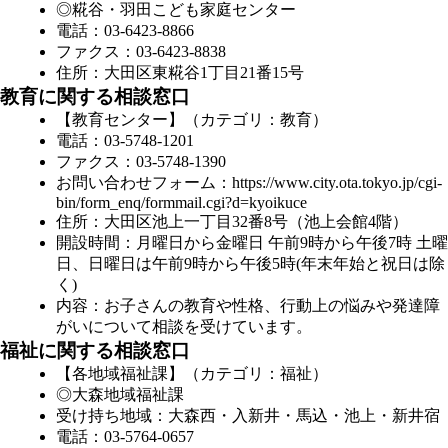
◎糀谷・羽田こども家庭センター
電話：03-6423-8866
ファクス：03-6423-8838
住所：大田区東糀谷1丁目21番15号
教育に関する相談窓口
【教育センター】（カテゴリ：教育）
電話：03-5748-1201
ファクス：03-5748-1390
お問い合わせフォーム：
https://www.city.ota.tokyo.jp/cgi-
bin/form_enq/formmail.cgi?d=kyoikuce
住所：大田区池上一丁目32番8号（池上会館4階）
開設時間：月曜日から金曜日 午前9時から午後7時 土曜
日、日曜日は午前9時から午後5時(年末年始と祝日は除
く)
内容：お子さんの教育や性格、行動上の悩みや発達障
がいについて相談を受けています。
福祉に関する相談窓口
【各地域福祉課】（カテゴリ：福祉）
◎大森地域福祉課
受け持ち地域：大森西・入新井・馬込・池上・新井宿
電話：03-5764-0657