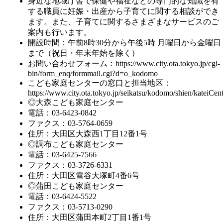
身近な地域庁舎で保健や福祉などの専門的な知識を有
する職員に妊娠・出産から子育てに関する相談ができ
ます。また、子育てに関するさまざまなサービスのご
案内も行います。
開設時間：午前8時30分から午後5時 月曜日から金曜日
まで（祝日・年末年始を除く）
お問い合わせフォーム：
https://www.city.ota.tokyo.jp/cgi-
bin/form_enq/formmail.cgi?d=o_kodomo
こども家庭センターの窓口と担当地区：
https://www.city.ota.tokyo.jp/seikatsu/kodomo/shien/kateiCent
◎大森こども家庭センター
電話：03-6423-0842
ファクス：03-5764-0659
住所：大田区大森西1丁目12番1号
◎調布こども家庭センター
電話：03-6425-7566
ファクス：03-3726-6331
住所：大田区雪谷大塚町4番6号
◎蒲田こども家庭センター
電話：03-6424-5522
ファクス：03-5713-0290
住所：大田区蒲田本町2丁目1番1号