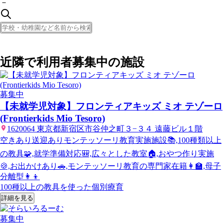
－
近隣で利用者募集中の施設
募集中
【未就学児対象】フロンティアキッズ ミオ テゾーロ
(Frontierkids Mio Tesoro)
1620064 東京都新宿区市谷仲之町３−３４ 遠藤ビル１階
空きあり
送迎あり
モンテッソーリ教育実施施設📚,100種類以上
の教具🧩,就学準備対応🎒,広々とした教室🏠,おやつ作り実施
🍪,お出かけあり🚗,モンテッソーリ教育の専門家在籍👩‍🏫,母子
分離型👩‍👦
100種以上の教具を使った個別療育
詳細を見る
募集中