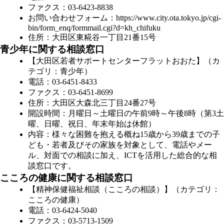
ファクス：03-6423-8838
お問い合わせフォーム：
https://www.city.ota.tokyo.jp/cgi-
bin/form_enq/formmail.cgi?d=kh_chifuku
住所：大田区東糀谷一丁目21番15号
青少年に関する相談窓口
【大田区若者サポートセンターフラットおおた】（カ
テゴリ：青少年）
電話：03-6451-8433
ファクス：03-6451-8699
住所：大田区大森北三丁目24番27号
開設時間：月曜日～土曜日の午前9時～午後8時（第3土
曜、日曜、祝日、年末年始は休館）
内容：様々な困難を抱える概ね15歳から39歳までの子
ども・若者及びその家族を対象として、電話やメー
ル、対面での相談に加え、ICTを活用した総合的な相
談窓口です。
こころの健康に関する相談窓口
【精神保健福祉相談（こころの相談）】（カテゴリ：
こころの健康）
電話：03-6424-5040
ファクス：03-5713-1509