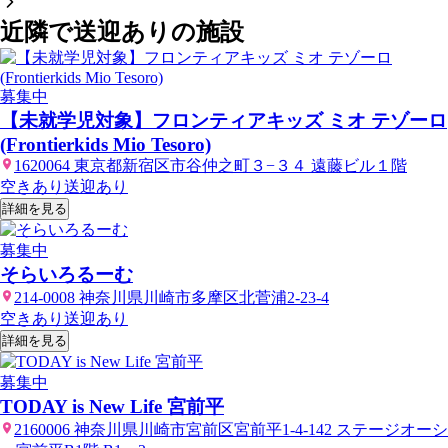
近隣で送迎ありの施設
募集中
【未就学児対象】フロンティアキッズ ミオ テゾーロ
(Frontierkids Mio Tesoro)
1620064 東京都新宿区市谷仲之町３−３４ 遠藤ビル１階
空きあり
送迎あり
詳細を見る
募集中
そらいろるーむ
214-0008 神奈川県川崎市多摩区北菅浦2-23-4
空きあり
送迎あり
詳細を見る
募集中
TODAY is New Life 宮前平
2160006 神奈川県川崎市宮前区宮前平1-4-142 ステージオーシ