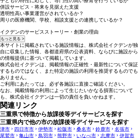
子どもの特性に応じて、専門性の高い療育を行っているか
併設サービス・将来を見据えた支援
透明性高い事業運営がされているか？
周りの医療機関、学校、相談支援との連携しているか？
イクデンのサービスストーリー・創業の理由
もっと見る >
本サイトに掲載されている施設情報は、株式会社イクデンが独
自に収集した情報、各都道府県の公表資料、ならびに施設から
の情報提供に基づいて掲載しています。
株式会社イクデンは、掲載情報の正確性・最新性について保証
するものではなく、また特定の施設の利用を推奨するものでも
ありません。
ご利用にあたっては、必ず各施設に直接ご確認ください。
なお、掲載情報の利用によって生じたいかなる損害について
も、株式会社イクデンは一切の責任を負いかねます。
関連リンク
三重県で特徴から放課後等デイサービスを探す
三重県内で他の市の放課後等デイサービスを探す
津市
四日市市
伊勢市
松阪市
桑名市
鈴鹿市
名張市
尾鷲市
亀山市
鳥羽市
熊野市
いなべ市
志摩市
伊賀市