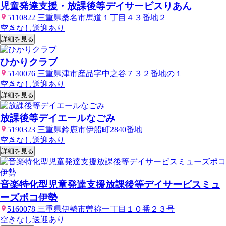
児童発達支援・放課後等デイサービスりあん
5110822 三重県桑名市馬道１丁目４３番地２
空きなし
送迎あり
詳細を見る
ひかりクラブ
5140076 三重県津市産品字中之谷７３２番地の１
空きなし
送迎あり
詳細を見る
放課後等デイエールなごみ
5190323 三重県鈴鹿市伊船町2840番地
空きなし
送迎あり
詳細を見る
音楽特化型児童発達支援放課後等デイサービスミュ
ーズポコ伊勢
5160078 三重県伊勢市曽祢一丁目１０番２３号
空きなし
送迎あり