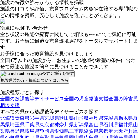
施設の特徴や強みがわかる情報を掲載
施設の口コミや評価、療育プログラム内容や在籍する専門職な
どの情報を掲載、安心して施設を選ぶことができます。
簡単にweb問い合わせ
空き状況の確認や療育に関してご相談もwebにてご気軽に可能
です。お子様に最適な療育環境選びをトータルでサポートしま
す。
お子様に合った療育施設を見つけましょう
全国4万以上の施設から、お住まいの地域や希望の条件に合わ
せて最適な施設を簡単に見つけることができます。
今すぐ施設を探す
施設運営の方・掲載についてはこちら
施設種類ごとに探す
全国の放課後等デイサービス
全国の児童発達支援
全国の障害児
相談支援
すべての県から放課後等デイサービスを探す
北海道
青森県
岩手県
宮城県
秋田県
山形県
福島県
茨城県
栃木県
群
馬県
埼玉県
千葉県
東京都
神奈川県
新潟県
富山県
石川県
福井県
山
梨県
長野県
岐阜県
静岡県
愛知県
三重県
滋賀県
京都府
大阪府
兵庫
県
奈良県
和歌山県
鳥取県
島根県
岡山県
広島県
山口県
徳島県
香川