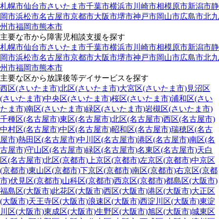
札幌市
仙台市
さいたま市
千葉市
横浜市
川崎市
相模原市
新潟市
静
岡市
浜松市
名古屋市
京都市
大阪市
堺市
神戸市
岡山市
広島市
北九
州市
福岡市
熊本市
主要な市から障害児相談支援を探す
札幌市
仙台市
さいたま市
千葉市
横浜市
川崎市
相模原市
新潟市
静
岡市
浜松市
名古屋市
京都市
大阪市
堺市
神戸市
岡山市
広島市
北九
州市
福岡市
熊本市
主要な区から放課後等デイサービスを探す
西区(さいたま市)
北区(さいたま市)
大宮区(さいたま市)
見沼区
(さいたま市)
中央区(さいたま市)
桜区(さいたま市)
浦和区(さい
たま市)
南区(さいたま市)
緑区(さいたま市)
岩槻区(さいたま市)
千種区(名古屋市)
東区(名古屋市)
北区(名古屋市)
西区(名古屋市)
中村区(名古屋市)
中区(名古屋市)
昭和区(名古屋市)
瑞穂区(名古
屋市)
熱田区(名古屋市)
中川区(名古屋市)
港区(名古屋市)
南区(名
古屋市)
守山区(名古屋市)
緑区(名古屋市)
名東区(名古屋市)
天白
区(名古屋市)
北区(京都市)
上京区(京都市)
左京区(京都市)
中京区
(京都市)
東山区(京都市)
下京区(京都市)
南区(京都市)
右京区(京都
市)
伏見区(京都市)
山科区(京都市)
西京区(京都市)
都島区(大阪市)
福島区(大阪市)
此花区(大阪市)
西区(大阪市)
港区(大阪市)
大正区
(大阪市)
天王寺区(大阪市)
浪速区(大阪市)
西淀川区(大阪市)
東淀
川区(大阪市)
東成区(大阪市)
生野区(大阪市)
旭区(大阪市)
城東区