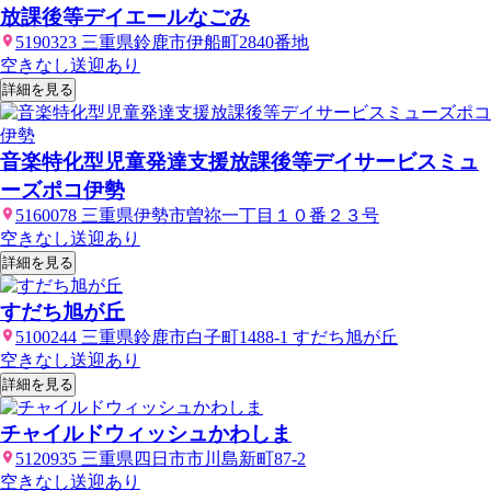
放課後等デイエールなごみ
5190323 三重県鈴鹿市伊船町2840番地
空きなし
送迎あり
詳細を見る
音楽特化型児童発達支援放課後等デイサービスミュ
ーズポコ伊勢
5160078 三重県伊勢市曽祢一丁目１０番２３号
空きなし
送迎あり
詳細を見る
すだち旭が丘
5100244 三重県鈴鹿市白子町1488-1 すだち旭が丘
空きなし
送迎あり
詳細を見る
チャイルドウィッシュかわしま
5120935 三重県四日市市川島新町87-2
空きなし
送迎あり