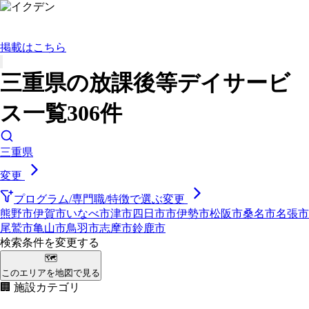
掲載はこちら
三重県の放課後等デイサービ
ス一覧306件
三重県
変更
プログラム/専門職/特徴で選ぶ
変更
熊野市
伊賀市
いなべ市
津市
四日市市
伊勢市
松阪市
桑名市
名張市
尾鷲市
亀山市
鳥羽市
志摩市
鈴鹿市
検索条件を変更する
🗺
このエリアを地図で見る
🏢 施設カテゴリ