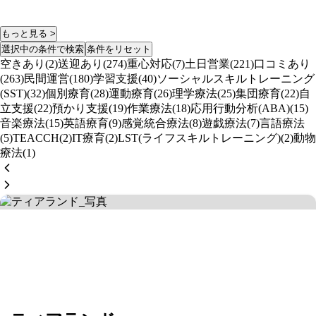
もっと見る >
選択中の条件で検索
条件をリセット
空きあり(2)
送迎あり(274)
重心対応(7)
土日営業(221)
口コミあり
(263)
民間運営(180)
学習支援(40)
ソーシャルスキルトレーニング
(SST)(32)
個別療育(28)
運動療育(26)
理学療法(25)
集団療育(22)
自
立支援(22)
預かり支援(19)
作業療法(18)
応用行動分析(ABA)(15)
音楽療法(15)
英語療育(9)
感覚統合療法(8)
遊戯療法(7)
言語療法
(5)
TEACCH(2)
IT療育(2)
LST(ライフスキルトレーニング)(2)
動物
療法(1)