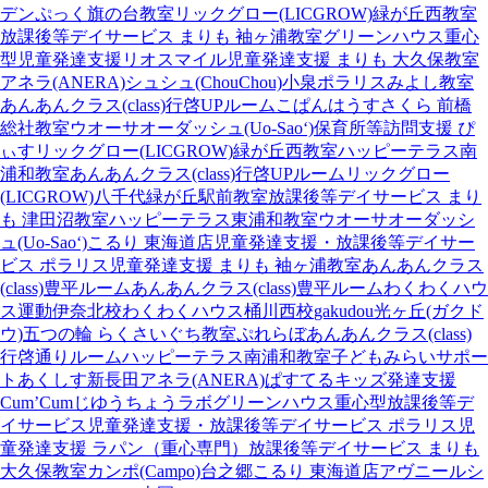
デン
ぷっく旗の台教室
リックグロー(LICGROW)緑が丘西教室
放課後等デイサービス まりも 袖ヶ浦教室
グリーンハウス重心
型児童発達支援
リオスマイル
児童発達支援 まりも 大久保教室
アネラ(ANERA)
シュシュ(ChouChou)小泉
ポラリスみよし教室
あんあんクラス(class)行啓UPルーム
こぱんはうすさくら 前橋
総社教室
ウオーサオーダッシュ(Uo-Sao‘)
保育所等訪問支援 ぴ
ぃす
リックグロー(LICGROW)緑が丘西教室
ハッピーテラス南
浦和教室
あんあんクラス(class)行啓UPルーム
リックグロー
(LICGROW)八千代緑が丘駅前教室
放課後等デイサービス まり
も 津田沼教室
ハッピーテラス東浦和教室
ウオーサオーダッシ
ュ(Uo-Sao‘)
こるり 東海道店
児童発達支援・放課後等デイサー
ビス ポラリス
児童発達支援 まりも 袖ヶ浦教室
あんあんクラス
(class)豊平ルーム
あんあんクラス(class)豊平ルーム
わくわくハウ
ス運動伊奈北校
わくわくハウス桶川西校
gakudou光ヶ丘(ガクド
ウ)
五つの輪 らくさいぐち教室
ぷれらぼ
あんあんクラス(class)
行啓通りルーム
ハッピーテラス南浦和教室
子どもみらいサポー
トあくしす新長田
アネラ(ANERA)
ぱすてるキッズ
発達支援
Cum’Cum
じゆうちょうラボ
グリーンハウス重心型放課後等デ
イサービス
児童発達支援・放課後等デイサービス ポラリス
児
童発達支援 ラパン（重心専門）
放課後等デイサービス まりも
大久保教室
カンポ(Campo)台之郷
こるり 東海道店
アヴニール
シ