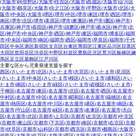
(大阪市)
阿倍野区(大阪市)
住吉区(大阪市)
西成区(大阪市)
淀川区
(大阪市)
鶴見区(大阪市)
住之江区(大阪市)
平野区(大阪市)
北区(大
阪市)
中央区(大阪市)
堺区(堺市)
中区(堺市)
東区(堺市)
西区(堺市)
南区(堺市)
北区(堺市)
美原区(堺市)
東灘区(神戸市)
灘区(神戸市)
兵庫区(神戸市)
長田区(神戸市)
須磨区(神戸市)
垂水区(神戸市)
北
区(神戸市)
中央区(神戸市)
西区(神戸市)
東区(福岡市)
博多区(福岡
市)
中央区(福岡市)
南区(福岡市)
西区(福岡市)
早良区(福岡市)
千代
田区
中央区
港区
新宿区
文京区
台東区
墨田区
江東区
品川区
目黒区
大田区
世田谷区
渋谷区
中野区
杉並区
豊島区
北区
荒川区
板橋区
練
馬区
足立区
葛飾区
江戸川区
主要な区から児童発達支援を探す
西区(さいたま市)
北区(さいたま市)
大宮区(さいたま市)
見沼区
(さいたま市)
中央区(さいたま市)
桜区(さいたま市)
浦和区(さい
たま市)
南区(さいたま市)
緑区(さいたま市)
岩槻区(さいたま市)
千種区(名古屋市)
東区(名古屋市)
北区(名古屋市)
西区(名古屋市)
中村区(名古屋市)
中区(名古屋市)
昭和区(名古屋市)
瑞穂区(名古
屋市)
熱田区(名古屋市)
中川区(名古屋市)
港区(名古屋市)
南区(名
古屋市)
守山区(名古屋市)
緑区(名古屋市)
名東区(名古屋市)
天白
区(名古屋市)
北区(京都市)
上京区(京都市)
左京区(京都市)
中京区
(京都市)
東山区(京都市)
下京区(京都市)
南区(京都市)
右京区(京都
市)
伏見区(京都市)
山科区(京都市)
西京区(京都市)
都島区(大阪市)
福島区(大阪市)
此花区(大阪市)
西区(大阪市)
港区(大阪市)
大正区