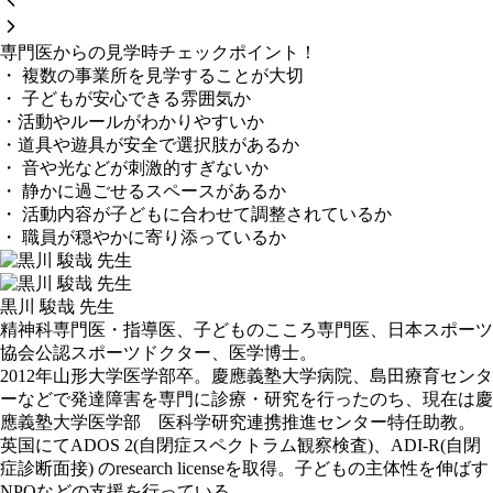
専門医からの見学時チェックポイント！
・ 複数の事業所を見学することが大切
・ 子どもが安心できる雰囲気か
・活動やルールがわかりやすいか
・道具や遊具が安全で選択肢があるか
・ 音や光などが刺激的すぎないか
・ 静かに過ごせるスペースがあるか
・ 活動内容が子どもに合わせて調整されているか
・ 職員が穏やかに寄り添っているか
黒川 駿哉 先生
精神科専門医・指導医、子どものこころ専門医、日本スポーツ
協会公認スポーツドクター、医学博士。
2012年山形大学医学部卒。慶應義塾大学病院、島田療育センタ
ーなどで発達障害を専門に診療・研究を行ったのち、現在は慶
應義塾大学医学部 医科学研究連携推進センター特任助教。
英国にてADOS 2(自閉症スペクトラム観察検査)、ADI-R(自閉
症診断面接) のresearch licenseを取得。子どもの主体性を伸ばす
NPOなどの支援を行っている。