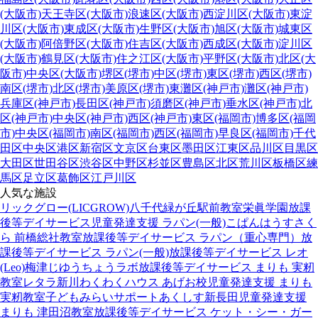
(大阪市)
天王寺区(大阪市)
浪速区(大阪市)
西淀川区(大阪市)
東淀
川区(大阪市)
東成区(大阪市)
生野区(大阪市)
旭区(大阪市)
城東区
(大阪市)
阿倍野区(大阪市)
住吉区(大阪市)
西成区(大阪市)
淀川区
(大阪市)
鶴見区(大阪市)
住之江区(大阪市)
平野区(大阪市)
北区(大
阪市)
中央区(大阪市)
堺区(堺市)
中区(堺市)
東区(堺市)
西区(堺市)
南区(堺市)
北区(堺市)
美原区(堺市)
東灘区(神戸市)
灘区(神戸市)
兵庫区(神戸市)
長田区(神戸市)
須磨区(神戸市)
垂水区(神戸市)
北
区(神戸市)
中央区(神戸市)
西区(神戸市)
東区(福岡市)
博多区(福岡
市)
中央区(福岡市)
南区(福岡市)
西区(福岡市)
早良区(福岡市)
千代
田区
中央区
港区
新宿区
文京区
台東区
墨田区
江東区
品川区
目黒区
大田区
世田谷区
渋谷区
中野区
杉並区
豊島区
北区
荒川区
板橋区
練
馬区
足立区
葛飾区
江戸川区
人気な施設
リックグロー(LICGROW)八千代緑が丘駅前教室
栄眞学園放課
後等デイサービス
児童発達支援 ラパン(一般)
こぱんはうすさく
ら 前橋総社教室
放課後等デイサービス ラパン（重心専門）
放
課後等デイサービス ラパン(一般)
放課後等デイサービス レオ
(Leo)梅津
じゆうちょうラボ
放課後等デイサービス まりも 実籾
教室
レタラ新川
わくわくハウス あげお校
児童発達支援 まりも
実籾教室
子どもみらいサポートあくしす新長田
児童発達支援
まりも 津田沼教室
放課後等デイサービス ケット・シー・ガー