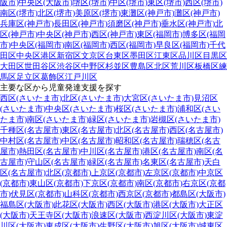
阪市)
中央区(大阪市)
堺区(堺市)
中区(堺市)
東区(堺市)
西区(堺市)
南区(堺市)
北区(堺市)
美原区(堺市)
東灘区(神戸市)
灘区(神戸市)
兵庫区(神戸市)
長田区(神戸市)
須磨区(神戸市)
垂水区(神戸市)
北
区(神戸市)
中央区(神戸市)
西区(神戸市)
東区(福岡市)
博多区(福岡
市)
中央区(福岡市)
南区(福岡市)
西区(福岡市)
早良区(福岡市)
千代
田区
中央区
港区
新宿区
文京区
台東区
墨田区
江東区
品川区
目黒区
大田区
世田谷区
渋谷区
中野区
杉並区
豊島区
北区
荒川区
板橋区
練
馬区
足立区
葛飾区
江戸川区
主要な区から児童発達支援を探す
西区(さいたま市)
北区(さいたま市)
大宮区(さいたま市)
見沼区
(さいたま市)
中央区(さいたま市)
桜区(さいたま市)
浦和区(さい
たま市)
南区(さいたま市)
緑区(さいたま市)
岩槻区(さいたま市)
千種区(名古屋市)
東区(名古屋市)
北区(名古屋市)
西区(名古屋市)
中村区(名古屋市)
中区(名古屋市)
昭和区(名古屋市)
瑞穂区(名古
屋市)
熱田区(名古屋市)
中川区(名古屋市)
港区(名古屋市)
南区(名
古屋市)
守山区(名古屋市)
緑区(名古屋市)
名東区(名古屋市)
天白
区(名古屋市)
北区(京都市)
上京区(京都市)
左京区(京都市)
中京区
(京都市)
東山区(京都市)
下京区(京都市)
南区(京都市)
右京区(京都
市)
伏見区(京都市)
山科区(京都市)
西京区(京都市)
都島区(大阪市)
福島区(大阪市)
此花区(大阪市)
西区(大阪市)
港区(大阪市)
大正区
(大阪市)
天王寺区(大阪市)
浪速区(大阪市)
西淀川区(大阪市)
東淀
川区(大阪市)
東成区(大阪市)
生野区(大阪市)
旭区(大阪市)
城東区