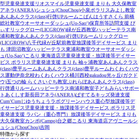
型児童発達支援
リオスマイル
児童発達支援 まりも 大久保教室
アネラ(ANERA)
シュシュ(ChouChou)小泉
ポラリスみよし教室
あんあんクラス(class)行啓UPルーム
こぱんはうすさくら 前橋
総社教室
ウオーサオーダッシュ(Uo-Sao‘)
保育所等訪問支援 ぴ
ぃす
リックグロー(LICGROW)緑が丘西教室
ハッピーテラス南
浦和教室
あんあんクラス(class)行啓UPルーム
リックグロー
(LICGROW)八千代緑が丘駅前教室
放課後等デイサービス まり
も 津田沼教室
ハッピーテラス東浦和教室
ウオーサオーダッシ
ュ(Uo-Sao‘)
こるり 東海道店
児童発達支援・放課後等デイサー
ビス ポラリス
児童発達支援 まりも 袖ヶ浦教室
あんあんクラス
(class)豊平ルーム
あんあんクラス(class)豊平ルーム
わくわくハウ
ス運動伊奈北校
わくわくハウス桶川西校
gakudou光ヶ丘(ガクド
ウ)
五つの輪 らくさいぐち教室
ぷれらぼ
あんあんクラス(class)
行啓通りルーム
ハッピーテラス南浦和教室
子どもみらいサポー
トあくしす新長田
アネラ(ANERA)
ぱすてるキッズ
発達支援
Cum’Cum
じゆうちょうラボ
グリーンハウス重心型放課後等デ
イサービス
児童発達支援・放課後等デイサービス ポラリス
児
童発達支援 ラパン（重心専門）
放課後等デイサービス まりも
大久保教室
カンポ(Campo)台之郷
こるり 東海道店
アヴニール
シ
ュシュ(ChouChou)吉岡
特徴から探す