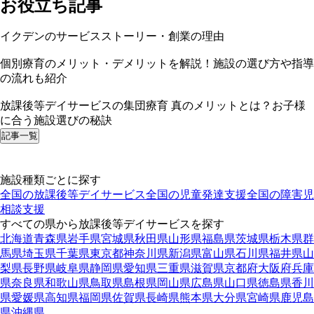
お役立ち記事
イクデンのサービスストーリー・創業の理由
個別療育のメリット・デメリットを解説！施設の選び方や指導
の流れも紹介
放課後等デイサービスの集団療育 真のメリットとは？お子様
に合う施設選びの秘訣
記事一覧
施設種類ごとに探す
全国の放課後等デイサービス
全国の児童発達支援
全国の障害児
相談支援
すべての県から放課後等デイサービスを探す
北海道
青森県
岩手県
宮城県
秋田県
山形県
福島県
茨城県
栃木県
群
馬県
埼玉県
千葉県
東京都
神奈川県
新潟県
富山県
石川県
福井県
山
梨県
長野県
岐阜県
静岡県
愛知県
三重県
滋賀県
京都府
大阪府
兵庫
県
奈良県
和歌山県
鳥取県
島根県
岡山県
広島県
山口県
徳島県
香川
県
愛媛県
高知県
福岡県
佐賀県
長崎県
熊本県
大分県
宮崎県
鹿児島
県
沖縄県