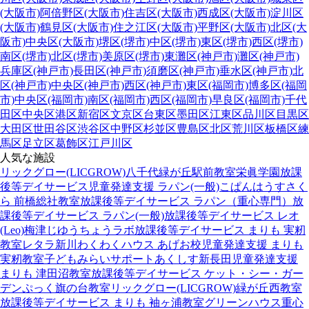
(大阪市)
阿倍野区(大阪市)
住吉区(大阪市)
西成区(大阪市)
淀川区
(大阪市)
鶴見区(大阪市)
住之江区(大阪市)
平野区(大阪市)
北区(大
阪市)
中央区(大阪市)
堺区(堺市)
中区(堺市)
東区(堺市)
西区(堺市)
南区(堺市)
北区(堺市)
美原区(堺市)
東灘区(神戸市)
灘区(神戸市)
兵庫区(神戸市)
長田区(神戸市)
須磨区(神戸市)
垂水区(神戸市)
北
区(神戸市)
中央区(神戸市)
西区(神戸市)
東区(福岡市)
博多区(福岡
市)
中央区(福岡市)
南区(福岡市)
西区(福岡市)
早良区(福岡市)
千代
田区
中央区
港区
新宿区
文京区
台東区
墨田区
江東区
品川区
目黒区
大田区
世田谷区
渋谷区
中野区
杉並区
豊島区
北区
荒川区
板橋区
練
馬区
足立区
葛飾区
江戸川区
人気な施設
リックグロー(LICGROW)八千代緑が丘駅前教室
栄眞学園放課
後等デイサービス
児童発達支援 ラパン(一般)
こぱんはうすさく
ら 前橋総社教室
放課後等デイサービス ラパン（重心専門）
放
課後等デイサービス ラパン(一般)
放課後等デイサービス レオ
(Leo)梅津
じゆうちょうラボ
放課後等デイサービス まりも 実籾
教室
レタラ新川
わくわくハウス あげお校
児童発達支援 まりも
実籾教室
子どもみらいサポートあくしす新長田
児童発達支援
まりも 津田沼教室
放課後等デイサービス ケット・シー・ガー
デン
ぷっく旗の台教室
リックグロー(LICGROW)緑が丘西教室
放課後等デイサービス まりも 袖ヶ浦教室
グリーンハウス重心