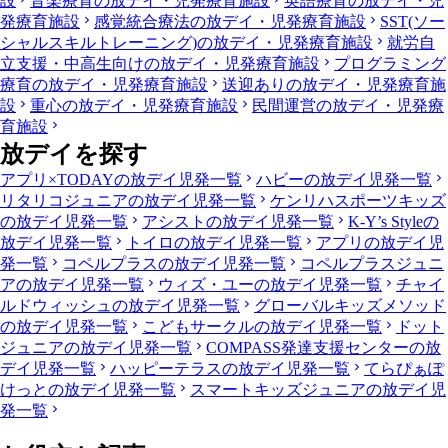
設
音楽療育の放デイ・児発療育施設
英語療育の放デイ・児
発療育施設
感覚統合療法の放デイ・児発療育施設
SST(ソー
シャルスキルトレーニング)の放デイ・児発療育施設
就労自
立支援・中高生向けの放デイ・児発療育施設
プログラミング
療育の放デイ・児発療育施設
送迎ありの放デイ・児発療育施
設
重心の放デイ・児発療育施設
民間運営の放デイ・児発療
育施設
放デイを探す
アプリ×TODAYの放デイ児発一覧
ハビーの放デイ児発一覧
リタリコジュニアの放デイ児発一覧
ケンリハスポーツキッズ
の放デイ児発一覧
アシストの放デイ児発一覧
K-Y’s Styleの
放デイ児発一覧
トイロの放デイ児発一覧
アプリの放デイ児
発一覧
コペルプラスの放デイ児発一覧
コペルプラスジュニ
アの放デイ児発一覧
ウィズ・ユーの放デイ児発一覧
チャイ
ルドウィッシュの放デイ児発一覧
グローバルキッズメソッド
の放デイ児発一覧
こどもサークルの放デイ児発一覧
ドット
ジュニアの放デイ児発一覧
COMPASS発達支援センターの放
デイ児発一覧
ハッピーテラスの放デイ児発一覧
てらぴぁぽ
けっとの放デイ児発一覧
スマートキッズジュニアの放デイ児
発一覧