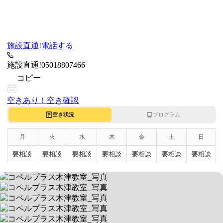
施設直通!
電話する
施設直通!
05018807466
コピー
空きあり！
空き確認
空き状況
プログラム
月
火
水
木
金
土
日
要相談
要相談
要相談
要相談
要相談
要相談
要相談