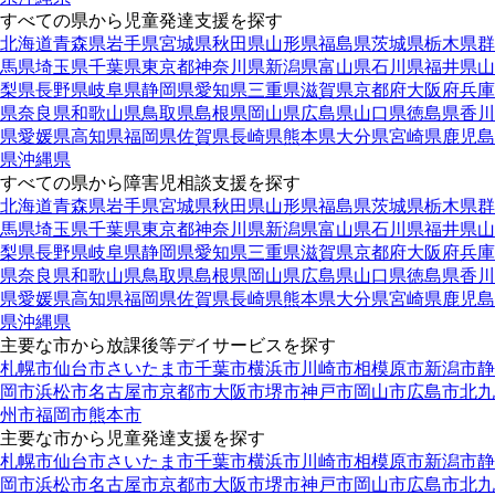
すべての県から児童発達支援を探す
北海道
青森県
岩手県
宮城県
秋田県
山形県
福島県
茨城県
栃木県
群
馬県
埼玉県
千葉県
東京都
神奈川県
新潟県
富山県
石川県
福井県
山
梨県
長野県
岐阜県
静岡県
愛知県
三重県
滋賀県
京都府
大阪府
兵庫
県
奈良県
和歌山県
鳥取県
島根県
岡山県
広島県
山口県
徳島県
香川
県
愛媛県
高知県
福岡県
佐賀県
長崎県
熊本県
大分県
宮崎県
鹿児島
県
沖縄県
すべての県から障害児相談支援を探す
北海道
青森県
岩手県
宮城県
秋田県
山形県
福島県
茨城県
栃木県
群
馬県
埼玉県
千葉県
東京都
神奈川県
新潟県
富山県
石川県
福井県
山
梨県
長野県
岐阜県
静岡県
愛知県
三重県
滋賀県
京都府
大阪府
兵庫
県
奈良県
和歌山県
鳥取県
島根県
岡山県
広島県
山口県
徳島県
香川
県
愛媛県
高知県
福岡県
佐賀県
長崎県
熊本県
大分県
宮崎県
鹿児島
県
沖縄県
主要な市から放課後等デイサービスを探す
札幌市
仙台市
さいたま市
千葉市
横浜市
川崎市
相模原市
新潟市
静
岡市
浜松市
名古屋市
京都市
大阪市
堺市
神戸市
岡山市
広島市
北九
州市
福岡市
熊本市
主要な市から児童発達支援を探す
札幌市
仙台市
さいたま市
千葉市
横浜市
川崎市
相模原市
新潟市
静
岡市
浜松市
名古屋市
京都市
大阪市
堺市
神戸市
岡山市
広島市
北九