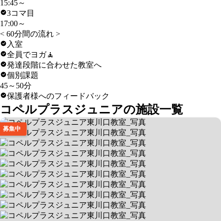
15:45～
3コマ目
17:00～
< 60分間の流れ >
入室
全員でヨガ🧘
発達段階に合わせた教室へ
個別課題
45～50分
保護者様へのフィードバック
コペルプラスジュニアの施設一覧
募集中
コペルプラスジュニア東川口教室
【1回60分】完全マンツーマン制の個別療育