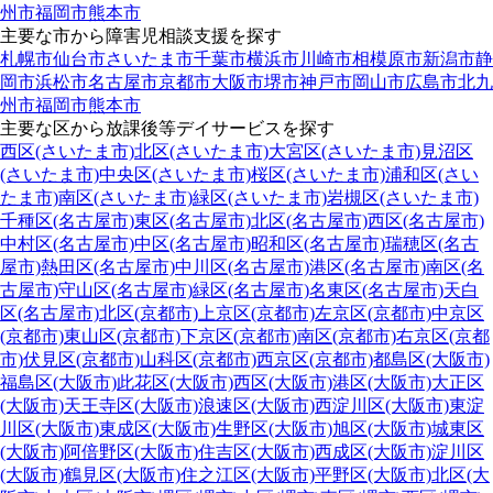
州市
福岡市
熊本市
主要な市から障害児相談支援を探す
札幌市
仙台市
さいたま市
千葉市
横浜市
川崎市
相模原市
新潟市
静
岡市
浜松市
名古屋市
京都市
大阪市
堺市
神戸市
岡山市
広島市
北九
州市
福岡市
熊本市
主要な区から放課後等デイサービスを探す
西区(さいたま市)
北区(さいたま市)
大宮区(さいたま市)
見沼区
(さいたま市)
中央区(さいたま市)
桜区(さいたま市)
浦和区(さい
たま市)
南区(さいたま市)
緑区(さいたま市)
岩槻区(さいたま市)
千種区(名古屋市)
東区(名古屋市)
北区(名古屋市)
西区(名古屋市)
中村区(名古屋市)
中区(名古屋市)
昭和区(名古屋市)
瑞穂区(名古
屋市)
熱田区(名古屋市)
中川区(名古屋市)
港区(名古屋市)
南区(名
古屋市)
守山区(名古屋市)
緑区(名古屋市)
名東区(名古屋市)
天白
区(名古屋市)
北区(京都市)
上京区(京都市)
左京区(京都市)
中京区
(京都市)
東山区(京都市)
下京区(京都市)
南区(京都市)
右京区(京都
市)
伏見区(京都市)
山科区(京都市)
西京区(京都市)
都島区(大阪市)
福島区(大阪市)
此花区(大阪市)
西区(大阪市)
港区(大阪市)
大正区
(大阪市)
天王寺区(大阪市)
浪速区(大阪市)
西淀川区(大阪市)
東淀
川区(大阪市)
東成区(大阪市)
生野区(大阪市)
旭区(大阪市)
城東区
(大阪市)
阿倍野区(大阪市)
住吉区(大阪市)
西成区(大阪市)
淀川区
(大阪市)
鶴見区(大阪市)
住之江区(大阪市)
平野区(大阪市)
北区(大