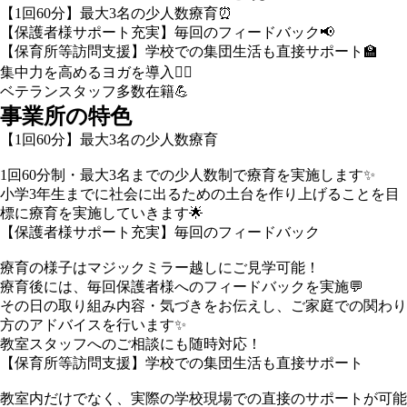
【1回60分】最大3名の少人数療育⏰
【保護者様サポート充実】毎回のフィードバック📢
【保育所等訪問支援】学校での集団生活も直接サポート🏫
集中力を高めるヨガを導入🧘‍♀️
ベテランスタッフ多数在籍💪
事業所の特色
【1回60分】最大3名の少人数療育
1回60分制・最大3名までの少人数制で療育を実施します✨
小学3年生までに社会に出るための土台を作り上げることを目
標に療育を実施していきます🌟
【保護者様サポート充実】毎回のフィードバック
療育の様子はマジックミラー越しにご見学可能！
療育後には、毎回保護者様へのフィードバックを実施💬
その日の取り組み内容・気づきをお伝えし、ご家庭での関わり
方のアドバイスを行います✨
教室スタッフへのご相談にも随時対応！
【保育所等訪問支援】学校での集団生活も直接サポート
教室内だけでなく、実際の学校現場での直接のサポートが可能