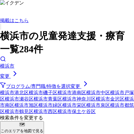
掲載はこちら
横浜市の児童発達支援・療育
一覧284件
横浜市
変更
プログラム/専門職/特徴を選択
変更
横浜市港北区
横浜市磯子区
横浜市港南区
横浜市中区
横浜市戸塚
区
横浜市瀬谷区
横浜市青葉区
横浜市神奈川区
横浜市金沢区
横浜
市南区
横浜市旭区
横浜市緑区
横浜市栄区
横浜市泉区
横浜市都筑
区
横浜市鶴見区
横浜市西区
横浜市保土ケ谷区
検索条件を変更する
🗺
このエリアを地図で見る