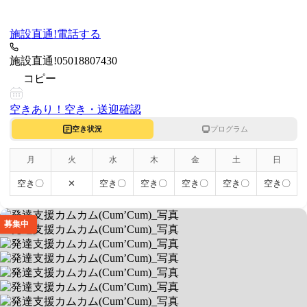
施設直通!
電話する
施設直通!
05018807430
コピー
空きあり！
空き・送迎確認
空き状況
プログラム
月
火
水
木
金
土
日
空き〇
✕
空き〇
空き〇
空き〇
空き〇
空き〇
募集中