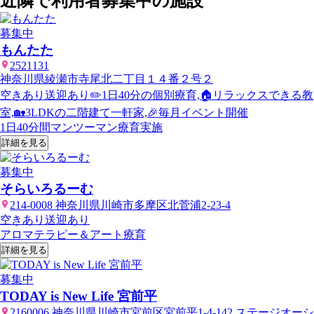
近隣で利用者募集中の施設
募集中
もんたた
2521131
神奈川県綾瀬市寺尾北二丁目１４番２号２
空きあり
送迎あり
✏️1日40分の個別療育,🏠リラックスできる教
室,🏡3LDKの二階建て一軒家,🎉毎月イベント開催
1日40分間マンツーマン療育実施
詳細を見る
募集中
そらいろるーむ
214-0008 神奈川県川崎市多摩区北菅浦2-23-4
空きあり
送迎あり
アロマテラピー＆アート療育
詳細を見る
募集中
TODAY is New Life 宮前平
2160006 神奈川県川崎市宮前区宮前平1-4-142 ステージオーシ