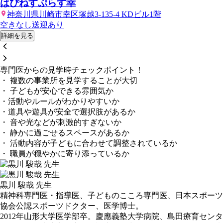
はぴねすぷらす幸
神奈川県川崎市幸区塚越3-135-4 KDビル1階
空きなし
送迎あり
詳細を見る
専門医からの見学時チェックポイント！
・ 複数の事業所を見学することが大切
・ 子どもが安心できる雰囲気か
・活動やルールがわかりやすいか
・道具や遊具が安全で選択肢があるか
・ 音や光などが刺激的すぎないか
・ 静かに過ごせるスペースがあるか
・ 活動内容が子どもに合わせて調整されているか
・ 職員が穏やかに寄り添っているか
黒川 駿哉 先生
精神科専門医・指導医、子どものこころ専門医、日本スポーツ
協会公認スポーツドクター、医学博士。
2012年山形大学医学部卒。慶應義塾大学病院、島田療育センタ