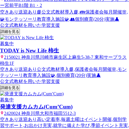
ー宮前平B1階 B1・2
空きあり
送迎あり
📘公文式教材導入📘,👪保護者会毎月開催🌸,
🧩モンテッソーリ教育導入施設🧩,👥個別療育(20分)実施👤
公文式教材を用いた学習支援
詳細を見る
募集中
TODAY is New Life 柿生
2150021 神奈川県川崎市麻生区上麻生5-38-7 東和サープラス
柿生1F
空きあり
送迎あり
公文式教材導入📘,保護者会毎月開催🌸,モン
テッソーリ教育導入施設🧩,個別療育(20分)実施👤
公文式教材を用いた学習支援
詳細を見る
募集中
発達支援カムカム(Cum’Cum)
2420024 神奈川県大和市福田5512-3
空きあり
送迎あり
高い定着率,毎週土曜はイベント開催,個別学
習サポート,お出かけ充実,就学に備えた学び,季節イベント充実,