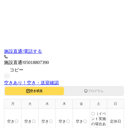
施設直通!
電話する
施設直通!
05018807390
コピー
空きあり！
空き・送迎確認
空き状況
プログラム
月
火
水
木
金
土
日
〇（イベ
ント実施
空き〇
空き〇
空き〇
空き〇
空き〇
定休日
の場合あ