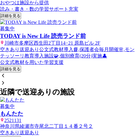
おやつは施設から提供
読み・書き・数の学習サポート充実
詳細を見る
募集中
TODAY is New Life 読売ランド前
川崎市多摩区西生田2丁目14−21 原島ビル 2F
空きあり
送迎あり
公文式教材導入📘,保護者会毎月開催🌸,モン
テッソーリ教育導入施設🧩,個別療育(20分)実施👤
公文式教材を用いた学習支援
詳細を見る
近隣で送迎ありの施設
募集中
もんたた
2521131
神奈川県綾瀬市寺尾北二丁目１４番２号２
空きあり
送迎あり