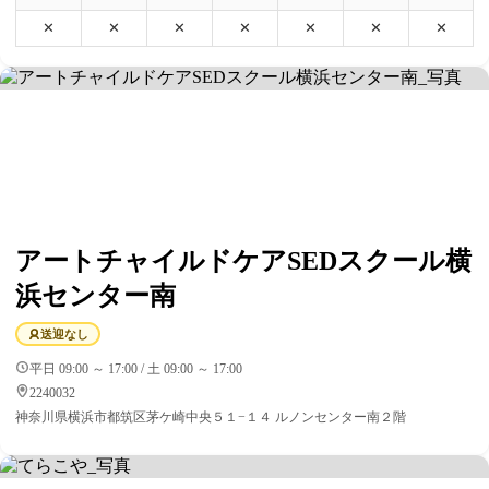
✕
✕
✕
✕
✕
✕
✕
アートチャイルドケアSEDスクール横
浜センター南
送迎なし
平日 09:00 ～ 17:00 / 土 09:00 ～ 17:00
2240032
神奈川県横浜市都筑区茅ケ崎中央５１−１４ ルノンセンター南２階