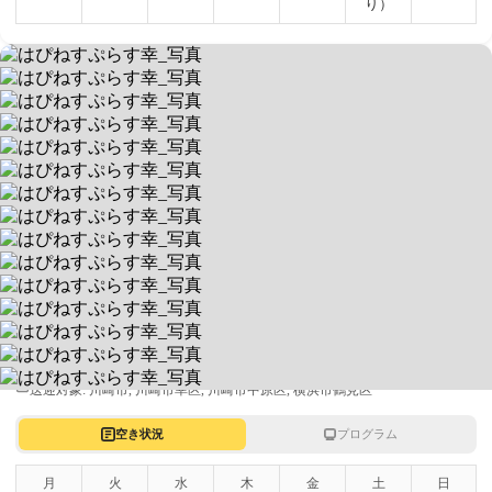
り）
はぴねすぷらす幸
元アスリートのスタッフ多数在籍
送迎あり
空きなし
平日 10:30～17:30 / 土 10:00～17:00
神奈川県川崎市幸区塚越3-135-4 KDビル1階
送迎対象:
川崎市, 川崎市幸区, 川崎市中原区, 横浜市鶴見区
空き状況
プログラム
月
火
水
木
金
土
日