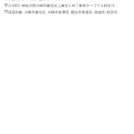
2150021 神奈川県川崎市麻生区上麻生5-38-7 東和サープラス柿生1F
送迎対象:
川崎市麻生区, 川崎市多摩区, 横浜市青葉区, 稲城市, 町田市