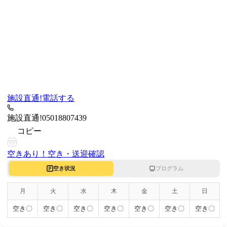
施設直通!
電話する
施設直通!
05018807439
コピー
空きあり！
空き・送迎確認
空き状況
プログラム
月
火
水
木
金
土
日
空き〇
空き〇
空き〇
空き〇
空き〇
空き〇
空き〇