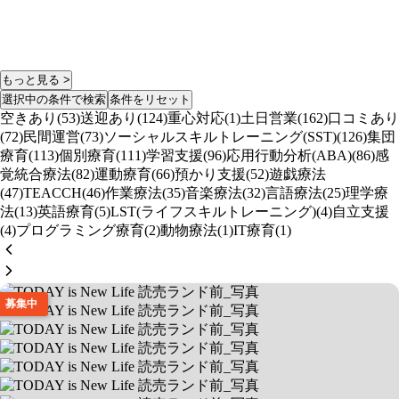
もっと見る >
選択中の条件で検索
条件をリセット
空きあり(53)
送迎あり(124)
重心対応(1)
土日営業(162)
口コミあり
(72)
民間運営(73)
ソーシャルスキルトレーニング(SST)(126)
集団
療育(113)
個別療育(111)
学習支援(96)
応用行動分析(ABA)(86)
感
覚統合療法(82)
運動療育(66)
預かり支援(52)
遊戯療法
(47)
TEACCH(46)
作業療法(35)
音楽療法(32)
言語療法(25)
理学療
法(13)
英語療育(5)
LST(ライフスキルトレーニング)(4)
自立支援
(4)
プログラミング療育(2)
動物療法(1)
IT療育(1)
募集中