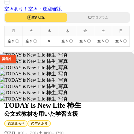
空きあり！
空き・送迎確認
空き状況
プログラム
月
火
水
木
金
土
日
空き〇
空き〇
✕
空き〇
空き〇
空き〇
空き〇
募集中
TODAY is New Life 柿生
公文式教材を用いた学習支援
送迎あり
空きあり
平日 10:00 ~ 17:00 / 土 10:00 ~ 17:00