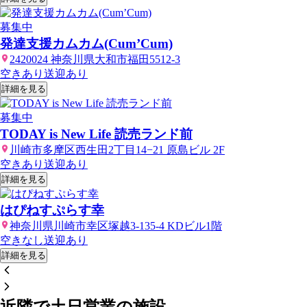
募集中
発達支援カムカム(Cum’Cum)
2420024 神奈川県大和市福田5512-3
空きあり
送迎あり
詳細を見る
募集中
TODAY is New Life 読売ランド前
川崎市多摩区西生田2丁目14−21 原島ビル 2F
空きあり
送迎あり
詳細を見る
はぴねすぷらす幸
神奈川県川崎市幸区塚越3-135-4 KDビル1階
空きなし
送迎あり
詳細を見る
近隣で土日営業の施設