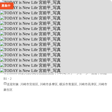
募集中
TODAY is New Life 宮前平
公文式教材を用いた学習支援
送迎あり
空きあり
平日 10:00 ~ 17:00 / 土 10:00 ~ 17:00
2160006 神奈川県川崎市宮前区宮前平1-4-142 ステージオーシー宮前平B1階
B1・2
送迎対象:
川崎市宮前区, 川崎市多摩区, 横浜市青葉区, 川崎市高津区, 川崎市
麻生区