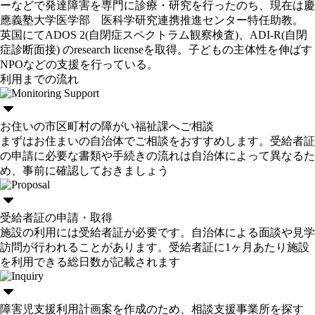
ーなどで発達障害を専門に診療・研究を行ったのち、現在は慶
應義塾大学医学部 医科学研究連携推進センター特任助教。
英国にてADOS 2(自閉症スペクトラム観察検査)、ADI-R(自閉
症診断面接) のresearch licenseを取得。子どもの主体性を伸ばす
NPOなどの支援を行っている。
利用までの流れ
お住いの市区町村の障がい福祉課へご相談
まずはお住まいの自治体でご相談をおすすめします。受給者証
の申請に必要な書類や手続きの流れは自治体によって異なるた
め、事前に確認しておきましょう
受給者証の申請・取得
施設の利用には受給者証が必要です。自治体による面談や見学
訪問が行われることがあります。受給者証に1ヶ月あたり施設
を利用できる総日数が記載されます
障害児支援利用計画案を作成のため、相談支援事業所を探す