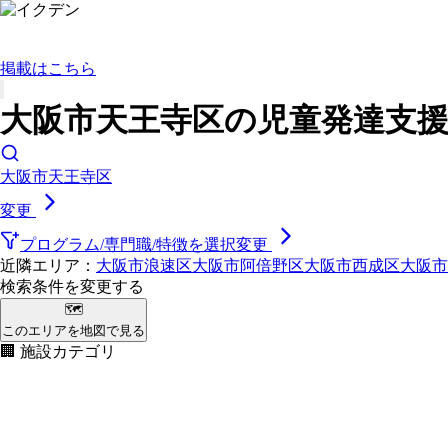
掲載はこちら
大阪市天王寺区の児童発達支援
大阪市天王寺区
変更
プログラム/専門職/特徴を選択
変更
近隣エリア：
大阪市浪速区
大阪市阿倍野区
大阪市西成区
大阪市
検索条件を変更する
🗺
このエリアを地図で見る
🏢 施設カテゴリ