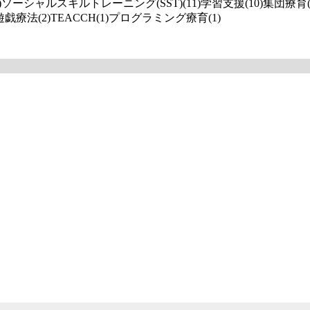
)
ソーシャルスキルトレーニング(SST)(11)
学習支援(10)
集団療育(
遊戯療法(2)
TEACCH(1)
プログラミング療育(1)