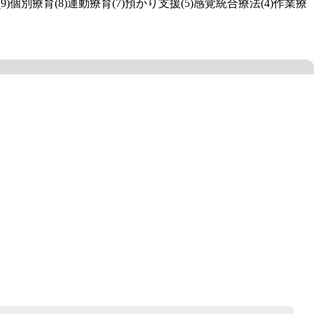
9)
個別療育(8)
運動療育(7)
預かり支援(5)
感覚統合療法(4)
作業療