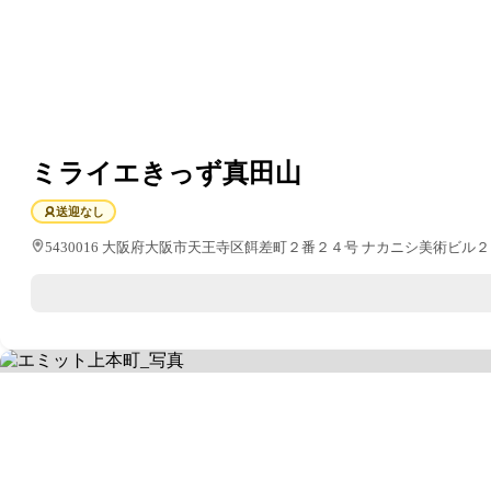
ミライエきっず真田山
送迎なし
5430016 大阪府大阪市天王寺区餌差町２番２４号 ナカニシ美術ビル