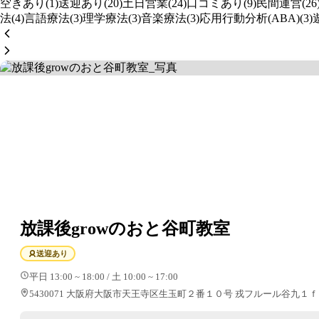
空きあり(1)
送迎あり(20)
土日営業(24)
口コミあり(9)
民間運営(26
法(4)
言語療法(3)
理学療法(3)
音楽療法(3)
応用行動分析(ABA)(3)
放課後growのおと谷町教室
送迎あり
平日 13:00 ~ 18:00 / 土 10:00 ~ 17:00
5430071 大阪府大阪市天王寺区生玉町２番１０号 戎フルール谷九１ｆ