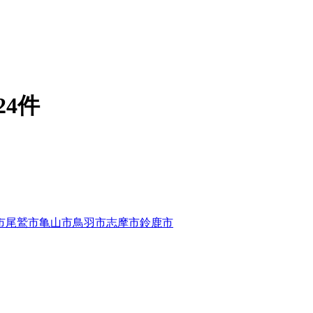
4件
市
尾鷲市
亀山市
鳥羽市
志摩市
鈴鹿市