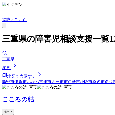
掲載はこちら
三重県の障害児相談支援一覧12
三重県
変更
地図で表示する
熊野市
伊賀市
いなべ市
津市
四日市市
伊勢市
松阪市
桑名市
名張
こころの結
17