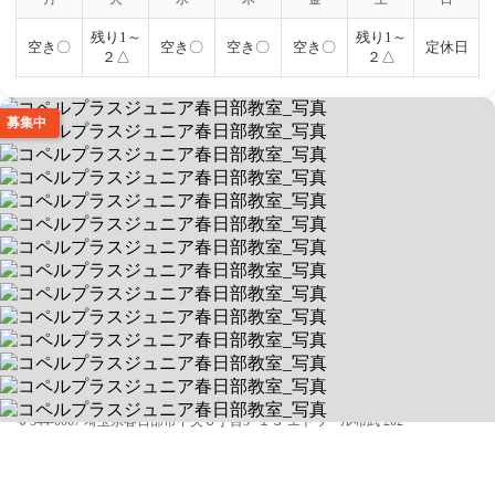
残り1～
残り1～
空き〇
空き〇
空き〇
空き〇
定休日
２△
２△
募集中
コペルプラスジュニア春日部教室
【1回60分】完全マンツーマン制の個別療育
送迎なし/当エリア対応
空きあり
平日 9:30-18:30 / 土 9:30-18:30
344-0067 埼玉県春日部市中央６丁目3−１３ エトワール布武 202