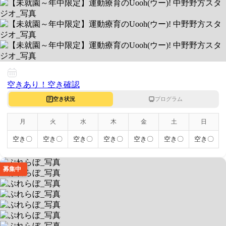
個別も集団も完全マンツーマン運動療育
送迎なし/当エリア対応
空きあり
平日 10:00 ～ 18:00 / 土 10:00 ～ 18:00
1650027 東京都中野区野方６−２−３ 駅前北口ビル２階
空きあり！
空き確認
空き状況
プログラム
月
火
水
木
金
土
日
空き〇
空き〇
空き〇
空き〇
空き〇
空き〇
空き〇
募集中