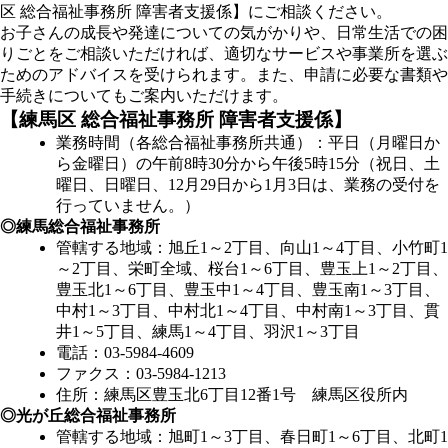
区 総合福祉事務所 障害者支援係】
にご相談ください。
お子さんの成長や発達についての気がかりや、日常生活での困
りごとをご相談いただければ、適切なサービスや事業所を選ぶ
ためのアドバイスを受けられます。また、申請に必要な書類や
手続きについてもご案内いただけます。
【練馬区 総合福祉事務所 障害者支援係】
業務時間（各総合福祉事務所共通）：平日（月曜日か
ら金曜日）の午前8時30分から午後5時15分（祝日、土
曜日、日曜日、12月29日から1月3日は、業務の受付を
行っていません。）
◎練馬総合福祉事務所
管轄する地域：旭丘1～2丁目、向山1～4丁目、小竹町1
～2丁目、栄町全域、桜台1～6丁目、豊玉上1～2丁目、
豊玉北1～6丁目、豊玉中1～4丁目、豊玉南1～3丁目、
中村1～3丁目、中村北1～4丁目、中村南1～3丁目、貫
井1～5丁目、練馬1～4丁目、羽沢1～3丁目
電話：03-5984-4609
ファクス：03-5984-1213
住所：練馬区豊玉北6丁目12番1号 練馬区役所内
◎光が丘総合福祉事務所
管轄する地域：旭町1～3丁目、春日町1～6丁目、北町1