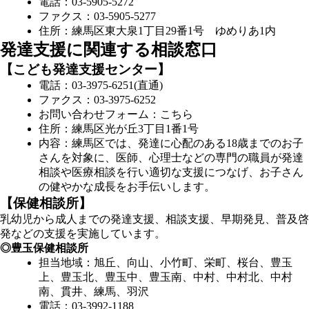
電話：03-5905-5272
ファクス：03-5905-5277
住所：練馬区東大泉1丁目29番1号 ゆめりあ1内
発達支援に関連する相談窓口
【こども発達支援センター】
電話：03-3975-6251(直通)
ファクス：03-3975-6252
お問い合わせフォーム：
こちら
住所：練馬区光が丘3丁目1番1号
内容：練馬区では、発達に心配のある18歳までのお子
さんを対象に、医師、心理士などの専門の職員が発達
相談や医療相談を行い適切な支援につなげ、お子さん
の健やかな成長をお手伝いします。
【保健相談所】
乳幼児から成人までの発達支援、相談支援、早期発見、普及啓
発などの支援を実施しています。
◎豊玉保健相談所
担当地域：旭丘、向山、小竹町、栄町、桜台、豊玉
上、豊玉北、豊玉中、豊玉南、中村、中村北、中村
南、貫井、練馬、羽沢
電話：03-3992-1188