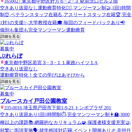
1650027 東京都中野区野方６−２−３ 駅前北口ビル２階
空きあり
送迎なし
運動療育特化🏃‍♂️,マンツーマン制🤝,1回1時間
制⏰,ベテランスタッフ在籍💪,アスリートスタッフ在籍🏆,完全
1対1の支援✨,大学教授在籍🎓,毎回のフィードバックあり📢
個別も集団も完全マンツーマン運動療育
詳細を見る
募集中
ぷれらぼ
東京都中野区若宮３−３−１１家政ハイツ１A
空きあり
送迎なし
運動療育特化！全ての学びはあそびから
詳細を見る
募集中
ブルースカイ戸田公園教室
335-0016 埼玉県戸田市下前1-9-23 トンボプラザ 201
空きあり
送迎あり
1回1時間制⏱️,完全マンツーマン制👩‍🏫,3000
種以上の課題📚,網羅的なカリキュラム🧩,保護者様支援充実🤝,
頻繁に面談実施🗣️,就学相談対応🎒,イベント開催あり🎉,非担任