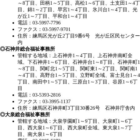
～8丁目、田柄1～5丁目、高松1～6丁目、土支田1～4丁
目、錦1～2丁目、早宮1～4丁目、氷川台1～4丁目、光
が丘1～7丁目、平和台1～4丁目
電話：03-5997-7796
ファクス：03-5997-9701
住所：練馬区光が丘2丁目9番6号 光が丘区民センター
内
◎石神井総合福祉事務所
管轄する地域：上石神井1～4丁目、上石神井南町全
域、下石神井1～6丁目、石神井台1～8丁目、石神井町1
～8丁目、関町北1～5丁目、関町東1～2丁目、関町南1
～4丁目、高野台1～5丁目、立野町全域、富士見台1～4
丁目、南田中1～5丁目、三原台1～3丁目、谷原1～6丁
目
電話：03-5393-2816
ファクス：03-3995-1137
住所：練馬区石神井町3丁目30番26号 石神井庁舎内
◎大泉総合福祉事務所
管轄する地域：大泉学園町1～9丁目、大泉町1～6丁
目、西大泉1～6丁目、西大泉町全域、東大泉1～7丁
目、南大泉1～6丁目