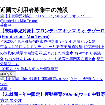
近隣で利用者募集中の施設
募集中
【未就学児対象】フロンティアキッズ ミオ テゾーロ
(Frontierkids Mio Tesoro)
1620064 東京都新宿区市谷仲之町３−３４ 遠藤ビル１階
空きあり
送迎あり
モンテッソーリ教育実施施設📚,100種類以上
の教具🧩,就学準備対応🎒,広々とした教室🏠,おやつ作り実施
🍪,お出かけあり🚗,モンテッソーリ教育の専門家在籍👩‍🏫,母子
分離型👩‍👦
100種以上の教具を使った個別療育
詳細を見る
募集中
【未就園～年中限定】運動療育のUooh(ウー)! 中野野
方スタジオ