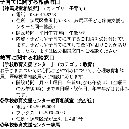
子育てに関する相談窓口
【練馬児童相談所】（カテゴリ：子育て）
電話：03-6915-8253
住所：練馬区豊玉北5-28-3（練馬区子ども家庭支援セ
ンターと同一施設）
開設時間：平日午前9時～午後5時
内容：子どもや子育てに関するご相談を受け付けてい
ます。子どもや子育てに関して疑問や困りごとがあり
ましたら、まずは区の相談窓口へご相談ください。
教育に関する相談窓口
【学校教育支援センター】（カテゴリ：教育）
お子さまについての心配ごとや悩みについて、心理教育相談
員、医療教育相談員がご相談に応じます。
開設時間：月～土曜日 午前9時から午後5時（金曜日
のみ午後6時）まで※日曜・祝休日、年末年始はお休み
です。
◎学校教育支援センター教育相談室（光が丘）
電話：03-5998-0091
ファクス：03-5998-0093
住所：練馬区光が丘6丁目4番1号
◎学校教育支援センター練馬