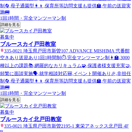
制🔄,母子通園型👩‍👦,保育所等訪問支援も提供🏫,午前の送迎実
施🚌
1回1時間・完全マンツーマン制
詳細を見る
募集中
ブルースカイ戸田教室
335-0021 埼玉県戸田市新曽107 ADVANCE MISHIMA 弐番館
空きあり
送迎あり
1回1時間制⏱️,完全マンツーマン制👩‍🏫,3000
種以上の課題📚,網羅的なカリキュラム🧩,保護者様支援充実🤝,
頻繁に面談実施🗣️,就学相談対応🎒,イベント開催あり🎉,非担任
制🔄,母子通園型👩‍👦,保育所等訪問支援も提供🏫,午前の送迎実
施🚌
1回1時間・完全マンツーマン制
詳細を見る
募集中
ブルースカイ北戸田教室
335-0021 埼玉県戸田市新曽2195-1 東栄アネックス北戸田 4F
B