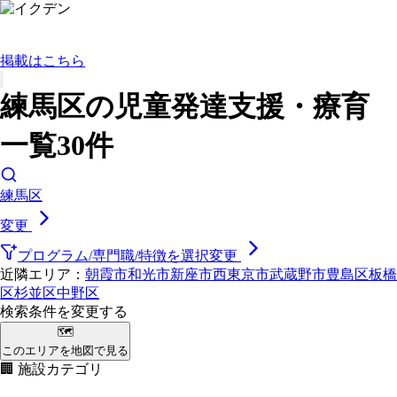
掲載はこちら
練馬区の児童発達支援・療育
一覧30件
練馬区
変更
プログラム/専門職/特徴を選択
変更
近隣エリア：
朝霞市
和光市
新座市
西東京市
武蔵野市
豊島区
板橋
区
杉並区
中野区
検索条件を変更する
🗺
このエリアを地図で見る
🏢 施設カテゴリ