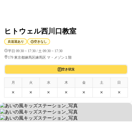
ヒトウェル西川口教室
送迎あり
空きなし
平日 09:30 ~ 17:30 / 土 09:30 ~ 17:30
179 東京都練馬区練馬区 マ・メゾン１階
空き状況
月
火
水
木
金
土
日
✕
✕
✕
✕
✕
✕
✕