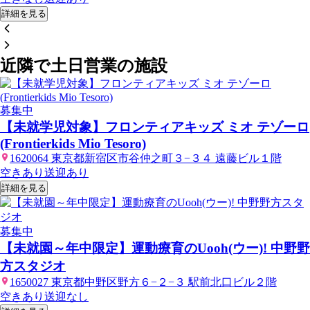
詳細を見る
近隣で土日営業の施設
募集中
【未就学児対象】フロンティアキッズ ミオ テゾーロ
(Frontierkids Mio Tesoro)
1620064 東京都新宿区市谷仲之町３−３４ 遠藤ビル１階
空きあり
送迎あり
詳細を見る
募集中
【未就園～年中限定】運動療育のUooh(ウー)! 中野野
方スタジオ
1650027 東京都中野区野方６−２−３ 駅前北口ビル２階
空きあり
送迎なし