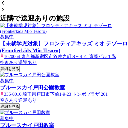
近隣で送迎ありの施設
募集中
【未就学児対象】フロンティアキッズ ミオ テゾーロ
(Frontierkids Mio Tesoro)
1620064 東京都新宿区市谷仲之町３−３４ 遠藤ビル１階
空きあり
送迎あり
詳細を見る
募集中
ブルースカイ戸田公園教室
335-0016 埼玉県戸田市下前1-9-23 トンボプラザ 201
空きあり
送迎あり
詳細を見る
募集中
ブルースカイ戸田教室