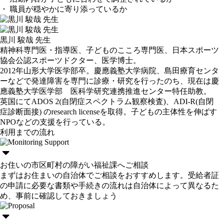
・ 職員が穏やかに寄り添っているか
黒川 駿哉 先生
精神科専門医・指導医、子どものこころ専門医、日本スポーツ
協会公認スポーツドクター、医学博士。
2012年山形大学医学部卒。慶應義塾大学病院、島田療育センタ
ーなどで発達障害を専門に診療・研究を行ったのち、現在は慶
應義塾大学医学部 医科学研究連携推進センター特任助教。
英国にてADOS 2(自閉症スペクトラム観察検査)、ADI-R(自閉
症診断面接) のresearch licenseを取得。子どもの主体性を伸ばす
NPOなどの支援を行っている。
利用までの流れ
お住いの市区町村の障がい福祉課へご相談
まずはお住まいの自治体でご相談をおすすめします。受給者証
の申請に必要な書類や手続きの流れは自治体によって異なるた
め、事前に確認しておきましょう