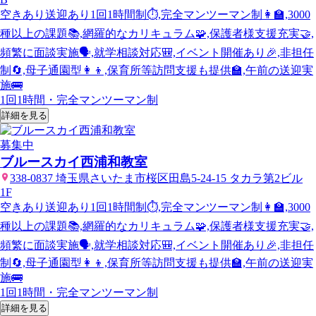
空きあり
送迎あり
1回1時間制⏱️,完全マンツーマン制👩‍🏫,3000
種以上の課題📚,網羅的なカリキュラム🧩,保護者様支援充実🤝,
頻繁に面談実施🗣️,就学相談対応🎒,イベント開催あり🎉,非担任
制🔄,母子通園型👩‍👦,保育所等訪問支援も提供🏫,午前の送迎実
施🚌
1回1時間・完全マンツーマン制
詳細を見る
募集中
ブルースカイ西浦和教室
338-0837 埼玉県さいたま市桜区田島5-24-15 タカラ第2ビル
1F
空きあり
送迎あり
1回1時間制⏱️,完全マンツーマン制👩‍🏫,3000
種以上の課題📚,網羅的なカリキュラム🧩,保護者様支援充実🤝,
頻繁に面談実施🗣️,就学相談対応🎒,イベント開催あり🎉,非担任
制🔄,母子通園型👩‍👦,保育所等訪問支援も提供🏫,午前の送迎実
施🚌
1回1時間・完全マンツーマン制
詳細を見る