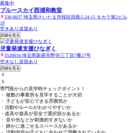
募集中
ブルースカイ西浦和教室
338-0837 埼玉県さいたま市桜区田島5-24-15 タカラ第2ビル
1F
空きあり
送迎あり
詳細を見る
児童発達支援ひなぎく
3520034 埼玉県新座市野寺三丁目7番27号
空きなし
送迎あり
詳細を見る
専門医からの見学時チェックポイント！
・ 複数の事業所を見学することが大切
・ 子どもが安心できる雰囲気か
・活動やルールがわかりやすいか
・道具や遊具が安全で選択肢があるか
・ 音や光などが刺激的すぎないか
・ 静かに過ごせるスペースがあるか
・ 活動内容が子どもに合わせて調整されているか