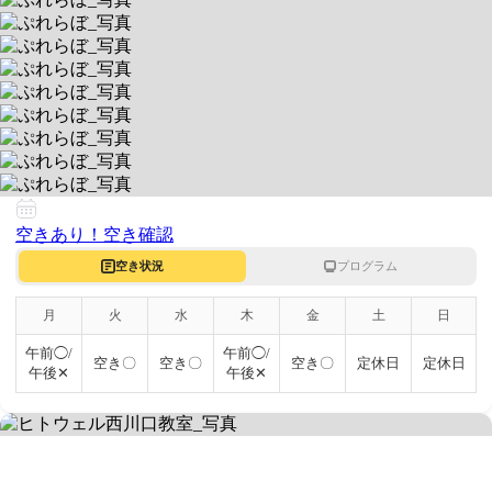
ぷれらぼ
運動療育特化！全ての学びはあそびから
送迎なし/当エリア対応
空きあり
平日 9:30〜17:00 / 土
東京都中野区若宮３−３−１１家政ハイツ１A
空きあり！
空き確認
空き状況
プログラム
月
火
水
木
金
土
日
午前◯/
午前◯/
空き〇
空き〇
空き〇
定休日
定休日
午後✕
午後✕