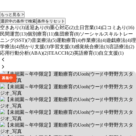
もっと見る >
選択中の条件で検索
条件をリセット
空きあり(3)
送迎あり(9)
重心対応(2)
土日営業(14)
口コミあり(16)
民間運営(13)
個別療育(11)
集団療育(8)
ソーシャルスキルトレー
ニング(SST)(7)
音楽療法(5)
運動療育(4)
作業療法(4)
遊戯療法(4)
理
学療法(4)
預かり支援(3)
学習支援(3)
感覚統合療法(3)
言語療法(2)
応用行動分析(ABA)(2)
TEACCH(2)
英語療育(1)
自立支援(1)
募集中
【未就園～年中限定】運動療育の
Uooh(ウー)! 中野野方スタジオ