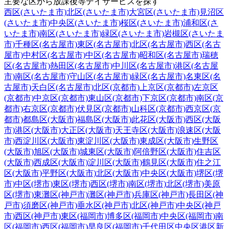
主要な区から放課後等デイサービスを探す
西区(さいたま市)
北区(さいたま市)
大宮区(さいたま市)
見沼区
(さいたま市)
中央区(さいたま市)
桜区(さいたま市)
浦和区(さ
いたま市)
南区(さいたま市)
緑区(さいたま市)
岩槻区(さいたま
市)
千種区(名古屋市)
東区(名古屋市)
北区(名古屋市)
西区(名古
屋市)
中村区(名古屋市)
中区(名古屋市)
昭和区(名古屋市)
瑞穂
区(名古屋市)
熱田区(名古屋市)
中川区(名古屋市)
港区(名古屋
市)
南区(名古屋市)
守山区(名古屋市)
緑区(名古屋市)
名東区(名
古屋市)
天白区(名古屋市)
北区(京都市)
上京区(京都市)
左京区
(京都市)
中京区(京都市)
東山区(京都市)
下京区(京都市)
南区(京
都市)
右京区(京都市)
伏見区(京都市)
山科区(京都市)
西京区(京
都市)
都島区(大阪市)
福島区(大阪市)
此花区(大阪市)
西区(大阪
市)
港区(大阪市)
大正区(大阪市)
天王寺区(大阪市)
浪速区(大阪
市)
西淀川区(大阪市)
東淀川区(大阪市)
東成区(大阪市)
生野区
(大阪市)
旭区(大阪市)
城東区(大阪市)
阿倍野区(大阪市)
住吉区
(大阪市)
西成区(大阪市)
淀川区(大阪市)
鶴見区(大阪市)
住之江
区(大阪市)
平野区(大阪市)
北区(大阪市)
中央区(大阪市)
堺区(堺
市)
中区(堺市)
東区(堺市)
西区(堺市)
南区(堺市)
北区(堺市)
美原
区(堺市)
東灘区(神戸市)
灘区(神戸市)
兵庫区(神戸市)
長田区(神
戸市)
須磨区(神戸市)
垂水区(神戸市)
北区(神戸市)
中央区(神戸
市)
西区(神戸市)
東区(福岡市)
博多区(福岡市)
中央区(福岡市)
南
区(福岡市)
西区(福岡市)
早良区(福岡市)
千代田区
中央区
港区
新