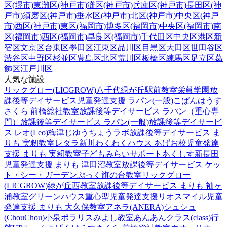
区(堺市)
東灘区(神戸市)
灘区(神戸市)
兵庫区(神戸市)
長田区(神
戸市)
須磨区(神戸市)
垂水区(神戸市)
北区(神戸市)
中央区(神戸
市)
西区(神戸市)
東区(福岡市)
博多区(福岡市)
中央区(福岡市)
南
区(福岡市)
西区(福岡市)
早良区(福岡市)
千代田区
中央区
港区
新
宿区
文京区
台東区
墨田区
江東区
品川区
目黒区
大田区
世田谷区
渋谷区
中野区
杉並区
豊島区
北区
荒川区
板橋区
練馬区
足立区
葛
飾区
江戸川区
人気な施設
リックグロー(LICGROW)八千代緑が丘駅前教室
栄眞学園放
課後等デイサービス
児童発達支援 ラパン(一般)
こぱんはうす
さくら 前橋総社教室
放課後等デイサービス ラパン（重心専
門）
放課後等デイサービス ラパン(一般)
放課後等デイサービ
ス レオ(Leo)梅津
じゆうちょうラボ
放課後等デイサービス ま
りも 実籾教室
レタラ新川
わくわくハウス あげお校
児童発達
支援 まりも 実籾教室
子どもみらいサポートあくしす新長田
児童発達支援 まりも 津田沼教室
放課後等デイサービス ケッ
ト・シー・ガーデン
ぷっく旗の台教室
リックグロー
(LICGROW)緑が丘西教室
放課後等デイサービス まりも 袖ヶ
浦教室
グリーンハウス重心型児童発達支援
リオスマイル
児童
発達支援 まりも 大久保教室
アネラ(ANERA)
シュシュ
(ChouChou)小泉
ポラリスみよし教室
あんあんクラス(class)行