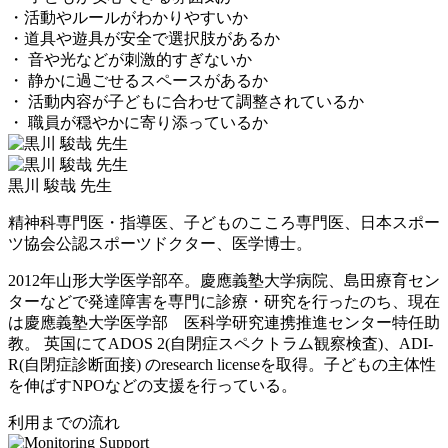
・活動やルールがわかりやすいか
・道具や遊具が安全で選択肢があるか
・ 音や光などが刺激的すぎないか
・ 静かに過ごせるスペースがあるか
・ 活動内容が子どもに合わせて調整されているか
・ 職員が穏やかに寄り添っているか
黒川 駿哉 先生
精神科専門医・指導医、子どものこころ専門医、日本スポー
ツ協会公認スポーツドクター、医学博士。
2012年山形大学医学部卒。慶應義塾大学病院、島田療育セン
ターなどで発達障害を専門に診療・研究を行ったのち、現在
は慶應義塾大学医学部 医科学研究連携推進センター特任助
教。 英国にてADOS 2(自閉症スペクトラム観察検査)、ADI-
R(自閉症診断面接) のresearch licenseを取得。子どもの主体性
を伸ばすNPOなどの支援を行っている。
利用までの流れ