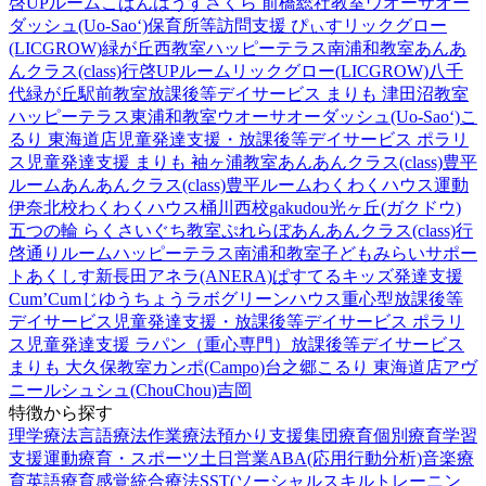
啓UPルーム
こぱんはうすさくら 前橋総社教室
ウオーサオー
ダッシュ(Uo-Sao‘)
保育所等訪問支援 ぴぃす
リックグロー
(LICGROW)緑が丘西教室
ハッピーテラス南浦和教室
あんあ
んクラス(class)行啓UPルーム
リックグロー(LICGROW)八千
代緑が丘駅前教室
放課後等デイサービス まりも 津田沼教室
ハッピーテラス東浦和教室
ウオーサオーダッシュ(Uo-Sao‘)
こ
るり 東海道店
児童発達支援・放課後等デイサービス ポラリ
ス
児童発達支援 まりも 袖ヶ浦教室
あんあんクラス(class)豊平
ルーム
あんあんクラス(class)豊平ルーム
わくわくハウス運動
伊奈北校
わくわくハウス桶川西校
gakudou光ヶ丘(ガクドウ)
五つの輪 らくさいぐち教室
ぷれらぼ
あんあんクラス(class)行
啓通りルーム
ハッピーテラス南浦和教室
子どもみらいサポー
トあくしす新長田
アネラ(ANERA)
ぱすてるキッズ
発達支援
Cum’Cum
じゆうちょうラボ
グリーンハウス重心型放課後等
デイサービス
児童発達支援・放課後等デイサービス ポラリ
ス
児童発達支援 ラパン（重心専門）
放課後等デイサービス
まりも 大久保教室
カンポ(Campo)台之郷
こるり 東海道店
アヴ
ニール
シュシュ(ChouChou)吉岡
特徴から探す
理学療法
言語療法
作業療法
預かり支援
集団療育
個別療育
学習
支援
運動療育・スポーツ
土日営業
ABA(応用行動分析)
音楽療
育
英語療育
感覚統合療法
SST(ソーシャルスキルトレーニン