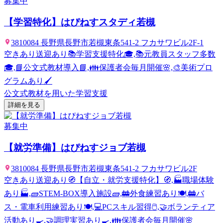
募集中
【学習特化】はぴねすスタディ若槻
3810084 長野県長野市若槻東条541-2 フカサワビル2F-1
空きあり
送迎あり
📚学習支援特化🎓,📚元教員スタッフ多数
🎓,📘公文式教材導入📘,👪保護者会毎月開催🌸,🎨美術プロ
グラムあり🖌️
公文式教材を用いた学習支援
詳細を見る
募集中
【就労準備】はぴねすジョブ若槻
3810084 長野県長野市若槻東条541-2 フカサワビル2F
空きあり
送迎あり
🧭【自立・就労支援特化】🧭,🏭職場体験
あり🏭,🧱STEM-BOX導入施設🧱,🚋外食練習あり🍽️,🚋バ
ス・電車利用練習あり🍽️,💻PCスキル習得🖱️,🤝ボランティア
活動あり🍳,🤝調理実習あり🍳,👪保護者会毎月開催🌸