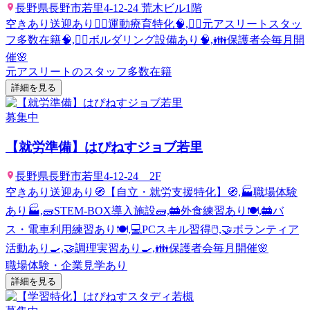
長野県長野市若里4-12-24 荒木ビル1階
空きあり
送迎あり
🤸‍♂️運動療育特化🧠,🤸‍♂️元アスリートスタッ
フ多数在籍🧠,🧗‍♂️ボルダリング設備あり🧠,👪保護者会毎月開
催🌸
元アスリートのスタッフ多数在籍
詳細を見る
募集中
【就労準備】はぴねすジョブ若里
長野県長野市若里4-12-24 2F
空きあり
送迎あり
🧭【自立・就労支援特化】🧭,🏭職場体験
あり🏭,🧱STEM-BOX導入施設🧱,🚋外食練習あり🍽️,🚋バ
ス・電車利用練習あり🍽️,💻PCスキル習得🖱️,🤝ボランティア
活動あり🍳,🤝調理実習あり🍳,👪保護者会毎月開催🌸
職場体験・企業見学あり
詳細を見る