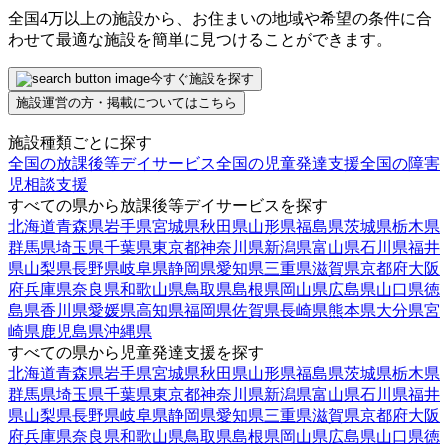
全国4万以上の施設から、お住まいの地域や希望の条件に合
わせて最適な施設を簡単に見つけることができます。
今すぐ施設を探す
施設運営の方・掲載についてはこちら
施設種類ごとに探す
全国の放課後等デイサービス
全国の児童発達支援
全国の障害
児相談支援
すべての県から放課後等デイサービスを探す
北海道
青森県
岩手県
宮城県
秋田県
山形県
福島県
茨城県
栃木県
群馬県
埼玉県
千葉県
東京都
神奈川県
新潟県
富山県
石川県
福井
県
山梨県
長野県
岐阜県
静岡県
愛知県
三重県
滋賀県
京都府
大阪
府
兵庫県
奈良県
和歌山県
鳥取県
島根県
岡山県
広島県
山口県
徳
島県
香川県
愛媛県
高知県
福岡県
佐賀県
長崎県
熊本県
大分県
宮
崎県
鹿児島県
沖縄県
すべての県から児童発達支援を探す
北海道
青森県
岩手県
宮城県
秋田県
山形県
福島県
茨城県
栃木県
群馬県
埼玉県
千葉県
東京都
神奈川県
新潟県
富山県
石川県
福井
県
山梨県
長野県
岐阜県
静岡県
愛知県
三重県
滋賀県
京都府
大阪
府
兵庫県
奈良県
和歌山県
鳥取県
島根県
岡山県
広島県
山口県
徳