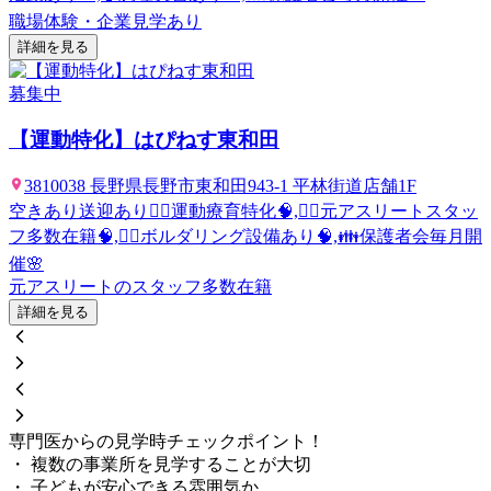
職場体験・企業見学あり
詳細を見る
募集中
【運動特化】はぴねす東和田
3810038 長野県長野市東和田943-1 平林街道店舗1F
空きあり
送迎あり
🤸‍♂️運動療育特化🧠,🤸‍♂️元アスリートスタッ
フ多数在籍🧠,🧗‍♂️ボルダリング設備あり🧠,👪保護者会毎月開
催🌸
元アスリートのスタッフ多数在籍
詳細を見る
専門医からの見学時チェックポイント！
・ 複数の事業所を見学することが大切
・ 子どもが安心できる雰囲気か