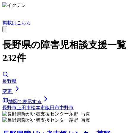
掲載はこちら
長野県の障害児相談支援一覧
232件
長野県
変更
地図で表示する
長野市
上田市
松本市
飯田市
中野市