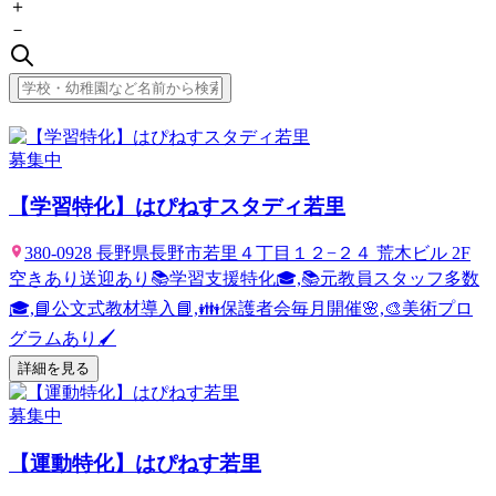
＋
－
募集中
【学習特化】はぴねすスタディ若里
380-0928 長野県長野市若里４丁目１２−２４ 荒木ビル 2F
空きあり
送迎あり
📚学習支援特化🎓,📚元教員スタッフ多数
🎓,📘公文式教材導入📘,👪保護者会毎月開催🌸,🎨美術プロ
グラムあり🖌️
詳細を見る
募集中
【運動特化】はぴねす若里