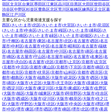
宿区
文京区
台東区
墨田区
江東区
品川区
目黒区
大田区
世田谷区
渋谷区
中野区
杉並区
豊島区
北区
荒川区
板橋区
練馬区
足立区
葛
飾区
江戸川区
主要な区から児童発達支援を探す
西区(さいたま市)
北区(さいたま市)
大宮区(さいたま市)
見沼区
(さいたま市)
中央区(さいたま市)
桜区(さいたま市)
浦和区(さ
いたま市)
南区(さいたま市)
緑区(さいたま市)
岩槻区(さいたま
市)
千種区(名古屋市)
東区(名古屋市)
北区(名古屋市)
西区(名古
屋市)
中村区(名古屋市)
中区(名古屋市)
昭和区(名古屋市)
瑞穂
区(名古屋市)
熱田区(名古屋市)
中川区(名古屋市)
港区(名古屋
市)
南区(名古屋市)
守山区(名古屋市)
緑区(名古屋市)
名東区(名
古屋市)
天白区(名古屋市)
北区(京都市)
上京区(京都市)
左京区
(京都市)
中京区(京都市)
東山区(京都市)
下京区(京都市)
南区(京
都市)
右京区(京都市)
伏見区(京都市)
山科区(京都市)
西京区(京
都市)
都島区(大阪市)
福島区(大阪市)
此花区(大阪市)
西区(大阪
市)
港区(大阪市)
大正区(大阪市)
天王寺区(大阪市)
浪速区(大阪
市)
西淀川区(大阪市)
東淀川区(大阪市)
東成区(大阪市)
生野区
(大阪市)
旭区(大阪市)
城東区(大阪市)
阿倍野区(大阪市)
住吉区
(大阪市)
西成区(大阪市)
淀川区(大阪市)
鶴見区(大阪市)
住之江
区(大阪市)
平野区(大阪市)
北区(大阪市)
中央区(大阪市)
堺区(堺
市)
中区(堺市)
東区(堺市)
西区(堺市)
南区(堺市)
北区(堺市)
美原