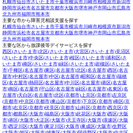
札幌市
仙台市
さいたま市
千葉市
横浜市
川崎市
相模原市
新潟市
静岡市
浜松市
名古屋市
京都市
大阪市
堺市
神戸市
岡山市
広島市
北九州市
福岡市
熊本市
主要な市から障害児相談支援を探す
札幌市
仙台市
さいたま市
千葉市
横浜市
川崎市
相模原市
新潟市
静岡市
浜松市
名古屋市
京都市
大阪市
堺市
神戸市
岡山市
広島市
北九州市
福岡市
熊本市
主要な区から放課後等デイサービスを探す
西区(さいたま市)
北区(さいたま市)
大宮区(さいたま市)
見沼区
(さいたま市)
中央区(さいたま市)
桜区(さいたま市)
浦和区(さ
いたま市)
南区(さいたま市)
緑区(さいたま市)
岩槻区(さいたま
市)
千種区(名古屋市)
東区(名古屋市)
北区(名古屋市)
西区(名古
屋市)
中村区(名古屋市)
中区(名古屋市)
昭和区(名古屋市)
瑞穂
区(名古屋市)
熱田区(名古屋市)
中川区(名古屋市)
港区(名古屋
市)
南区(名古屋市)
守山区(名古屋市)
緑区(名古屋市)
名東区(名
古屋市)
天白区(名古屋市)
北区(京都市)
上京区(京都市)
左京区
(京都市)
中京区(京都市)
東山区(京都市)
下京区(京都市)
南区(京
都市)
右京区(京都市)
伏見区(京都市)
山科区(京都市)
西京区(京
都市)
都島区(大阪市)
福島区(大阪市)
此花区(大阪市)
西区(大阪
市)
港区(大阪市)
大正区(大阪市)
天王寺区(大阪市)
浪速区(大阪
市)
西淀川区(大阪市)
東淀川区(大阪市)
東成区(大阪市)
生野区
(大阪市)
旭区(大阪市)
城東区(大阪市)
阿倍野区(大阪市)
住吉区