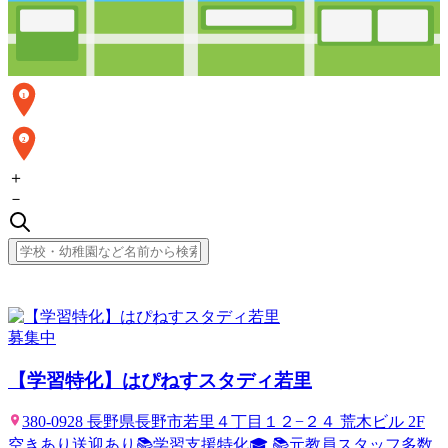
1
2
＋
－
募集中
【学習特化】はぴねすスタディ若里
380-0928 長野県長野市若里４丁目１２−２４ 荒木ビル 2F
空きあり
送迎あり
📚学習支援特化🎓,📚元教員スタッフ多数