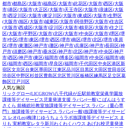
都市)
都島区(大阪市)
福島区(大阪市)
此花区(大阪市)
西区(大阪
市)
港区(大阪市)
大正区(大阪市)
天王寺区(大阪市)
浪速区(大阪
市)
西淀川区(大阪市)
東淀川区(大阪市)
東成区(大阪市)
生野区
(大阪市)
旭区(大阪市)
城東区(大阪市)
阿倍野区(大阪市)
住吉区
(大阪市)
西成区(大阪市)
淀川区(大阪市)
鶴見区(大阪市)
住之江
区(大阪市)
平野区(大阪市)
北区(大阪市)
中央区(大阪市)
堺区(堺
市)
中区(堺市)
東区(堺市)
西区(堺市)
南区(堺市)
北区(堺市)
美原
区(堺市)
東灘区(神戸市)
灘区(神戸市)
兵庫区(神戸市)
長田区(神
戸市)
須磨区(神戸市)
垂水区(神戸市)
北区(神戸市)
中央区(神戸
市)
西区(神戸市)
東区(福岡市)
博多区(福岡市)
中央区(福岡市)
南
区(福岡市)
西区(福岡市)
早良区(福岡市)
千代田区
中央区
港区
新
宿区
文京区
台東区
墨田区
江東区
品川区
目黒区
大田区
世田谷区
渋谷区
中野区
杉並区
豊島区
北区
荒川区
板橋区
練馬区
足立区
葛
飾区
江戸川区
人気な施設
リックグロー(LICGROW)八千代緑が丘駅前教室
栄眞学園放
課後等デイサービス
児童発達支援 ラパン(一般)
こぱんはうす
さくら 前橋総社教室
放課後等デイサービス ラパン（重心専
門）
放課後等デイサービス ラパン(一般)
放課後等デイサービ
ス レオ(Leo)梅津
じゆうちょうラボ
放課後等デイサービス ま
りも 実籾教室
レタラ新川
わくわくハウス あげお校
児童発達