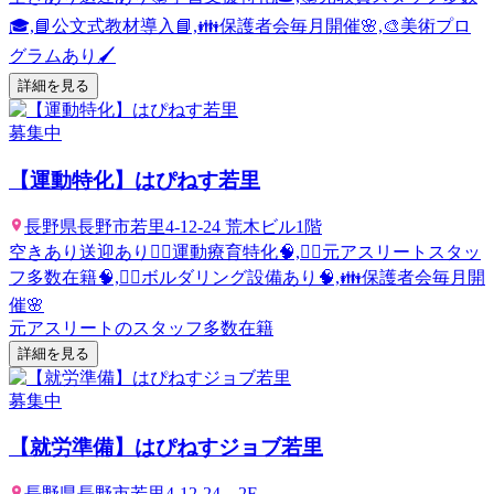
🎓,📘公文式教材導入📘,👪保護者会毎月開催🌸,🎨美術プロ
グラムあり🖌️
詳細を見る
募集中
【運動特化】はぴねす若里
長野県長野市若里4-12-24 荒木ビル1階
空きあり
送迎あり
🤸‍♂️運動療育特化🧠,🤸‍♂️元アスリートスタッ
フ多数在籍🧠,🧗‍♂️ボルダリング設備あり🧠,👪保護者会毎月開
催🌸
元アスリートのスタッフ多数在籍
詳細を見る
募集中
【就労準備】はぴねすジョブ若里
長野県長野市若里4-12-24 2F