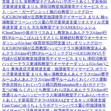
支援 まりも 実籾教室
子どもみらいサポートあくしす新長田
児童発達支援 まりも 津田沼教室
放課後等デイサービス ケッ
ト・シー・ガーデン
ぷっく旗の台教室
リックグロー
(LICGROW)緑が丘西教室
放課後等デイサービス まりも 袖ヶ
浦教室
グリーンハウス重心型児童発達支援
リオスマイル
児童
発達支援 まりも 大久保教室
アネラ(ANERA)
シュシュ
(ChouChou)小泉
ポラリスみよし教室
あんあんクラス(class)行
啓UPルーム
こぱんはうすさくら 前橋総社教室
ウオーサオー
ダッシュ(Uo-Sao‘)
保育所等訪問支援 ぴぃす
リックグロー
(LICGROW)緑が丘西教室
ハッピーテラス南浦和教室
あんあ
んクラス(class)行啓UPルーム
リックグロー(LICGROW)八千
代緑が丘駅前教室
放課後等デイサービス まりも 津田沼教室
ハッピーテラス東浦和教室
ウオーサオーダッシュ(Uo-Sao‘)
こ
るり 東海道店
児童発達支援・放課後等デイサービス ポラリ
ス
児童発達支援 まりも 袖ヶ浦教室
あんあんクラス(class)豊平
ルーム
あんあんクラス(class)豊平ルーム
わくわくハウス運動
伊奈北校
わくわくハウス桶川西校
gakudou光ヶ丘(ガクドウ)
五つの輪 らくさいぐち教室
ぷれらぼ
あんあんクラス(class)行
啓通りルーム
ハッピーテラス南浦和教室
子どもみらいサポー
トあくしす新長田
アネラ(ANERA)
ぱすてるキッズ
発達支援
Cum’Cum
じゆうちょうラボ
グリーンハウス重心型放課後等
デイサービス
児童発達支援・放課後等デイサービス ポラリ