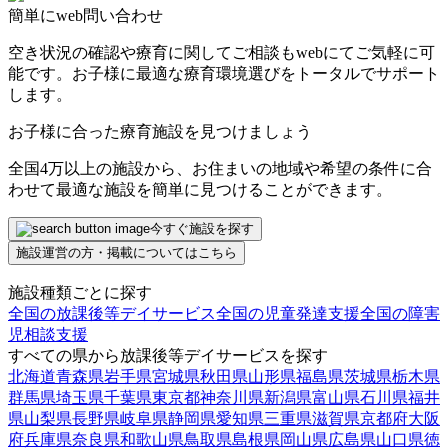
簡単にweb問い合わせ
空き状況の確認や療育に関してご相談もwebにてご気軽に可
能です。お子様に最適な療育環境選びをトータルでサポート
します。
お子様に合った療育施設を見つけましょう
全国4万以上の施設から、お住まいの地域や希望の条件に合
わせて最適な施設を簡単に見つけることができます。
今すぐ施設を探す
施設運営の方・掲載についてはこちら
施設種類ごとに探す
全国の放課後等デイサービス
全国の児童発達支援
全国の障害
児相談支援
すべての県から放課後等デイサービスを探す
北海道
青森県
岩手県
宮城県
秋田県
山形県
福島県
茨城県
栃木県
群馬県
埼玉県
千葉県
東京都
神奈川県
新潟県
富山県
石川県
福井
県
山梨県
長野県
岐阜県
静岡県
愛知県
三重県
滋賀県
京都府
大阪
府
兵庫県
奈良県
和歌山県
鳥取県
島根県
岡山県
広島県
山口県
徳