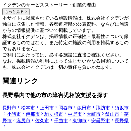
イクデンのサービスストーリー・創業の理由
もっと見る >
本サイトに掲載されている施設情報は、株式会社イクデンが
独自に収集した情報、各都道府県の公表資料、ならびに施設
からの情報提供に基づいて掲載しています。
株式会社イクデンは、掲載情報の正確性・最新性について保
証するものではなく、また特定の施設の利用を推奨するもの
でもありません。
ご利用にあたっては、必ず各施設に直接ご確認ください。
なお、掲載情報の利用によって生じたいかなる損害について
も、株式会社イクデンは一切の責任を負いかねます。
関連リンク
長野県内で他の市の障害児相談支援を探す
長野市
松本市
上田市
岡谷市
飯田市
諏訪市
須坂市
小諸市
伊那市
駒ヶ根市
中野市
大町市
飯山市
茅
野市
塩尻市
佐久市
千曲市
東御市
安曇野市
長野県