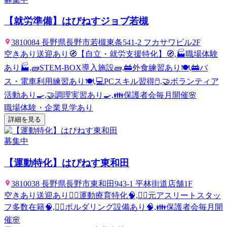
【就労準備】はぴねすジョブ若槻
3810084 長野県長野市若槻東条541-2 フカサワビル2F
空きあり
送迎あり
🧭【自立・就労支援特化】🧭,🏭職場体験
あり🏭,🧱STEM-BOX導入施設🧱,🚋外食練習あり🍽️,🚋バ
ス・電車利用練習あり🍽️,💻PCスキル習得🖱️,🤝ボランティア
活動あり🍳,🤝調理実習あり🍳,👪保護者会毎月開催🌸
職場体験・企業見学あり
詳細を見る
募集中
【運動特化】はぴねす東和田
3810038 長野県長野市東和田943-1 平林街道店舗1F
空きあり
送迎あり
🤸‍♂️運動療育特化🧠,🤸‍♂️元アスリートスタッ
フ多数在籍🧠,🧗‍♂️ボルダリング設備あり🧠,👪保護者会毎月開
催🌸