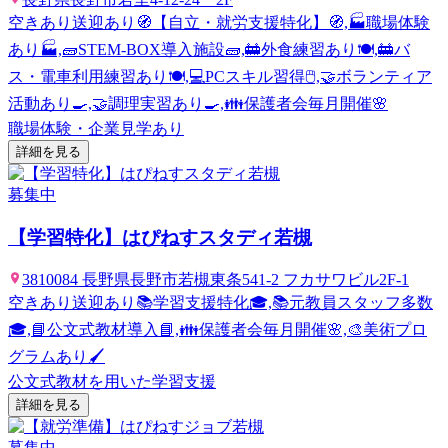
空きあり
送迎あり
🧭【自立・就労支援特化】🧭,🏭職場体験
あり🏭,🧱STEM-BOX導入施設🧱,🚋外食練習あり🍽️,🚋バ
ス・電車利用練習あり🍽️,💻PCスキル習得🖱️,🤝ボランティア
活動あり🍳,🤝調理実習あり🍳,👪保護者会毎月開催🌸
職場体験・企業見学あり
詳細を見る
募集中
【学習特化】はぴねすスタディ若槻
3810084 長野県長野市若槻東条541-2 フカサワビル2F-1
空きあり
送迎あり
📚学習支援特化🎓,📚元教員スタッフ多数
🎓,📘公文式教材導入📘,👪保護者会毎月開催🌸,🎨美術プロ
グラムあり🖌️
公文式教材を用いた学習支援
詳細を見る
募集中