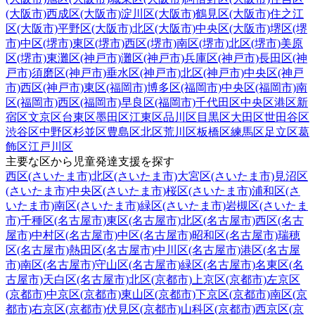
(大阪市)
西成区(大阪市)
淀川区(大阪市)
鶴見区(大阪市)
住之江
区(大阪市)
平野区(大阪市)
北区(大阪市)
中央区(大阪市)
堺区(堺
市)
中区(堺市)
東区(堺市)
西区(堺市)
南区(堺市)
北区(堺市)
美原
区(堺市)
東灘区(神戸市)
灘区(神戸市)
兵庫区(神戸市)
長田区(神
戸市)
須磨区(神戸市)
垂水区(神戸市)
北区(神戸市)
中央区(神戸
市)
西区(神戸市)
東区(福岡市)
博多区(福岡市)
中央区(福岡市)
南
区(福岡市)
西区(福岡市)
早良区(福岡市)
千代田区
中央区
港区
新
宿区
文京区
台東区
墨田区
江東区
品川区
目黒区
大田区
世田谷区
渋谷区
中野区
杉並区
豊島区
北区
荒川区
板橋区
練馬区
足立区
葛
飾区
江戸川区
主要な区から児童発達支援を探す
西区(さいたま市)
北区(さいたま市)
大宮区(さいたま市)
見沼区
(さいたま市)
中央区(さいたま市)
桜区(さいたま市)
浦和区(さ
いたま市)
南区(さいたま市)
緑区(さいたま市)
岩槻区(さいたま
市)
千種区(名古屋市)
東区(名古屋市)
北区(名古屋市)
西区(名古
屋市)
中村区(名古屋市)
中区(名古屋市)
昭和区(名古屋市)
瑞穂
区(名古屋市)
熱田区(名古屋市)
中川区(名古屋市)
港区(名古屋
市)
南区(名古屋市)
守山区(名古屋市)
緑区(名古屋市)
名東区(名
古屋市)
天白区(名古屋市)
北区(京都市)
上京区(京都市)
左京区
(京都市)
中京区(京都市)
東山区(京都市)
下京区(京都市)
南区(京
都市)
右京区(京都市)
伏見区(京都市)
山科区(京都市)
西京区(京