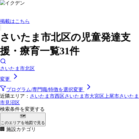
掲載はこちら
さいたま市北区の児童発達支
援・療育一覧31件
さいたま市北区
変更
プログラム/専門職/特徴を選択
変更
近隣エリア：
さいたま市西区
さいたま市大宮区
上尾市
さいたま
市見沼区
検索条件を変更する
🗺
このエリアを地図で見る
🏢 施設カテゴリ