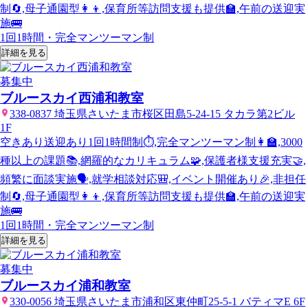
制🔄,母子通園型👩‍👦,保育所等訪問支援も提供🏫,午前の送迎実
施🚌
1回1時間・完全マンツーマン制
詳細を見る
募集中
ブルースカイ西浦和教室
338-0837 埼玉県さいたま市桜区田島5-24-15 タカラ第2ビル
1F
空きあり
送迎あり
1回1時間制⏱️,完全マンツーマン制👩‍🏫,3000
種以上の課題📚,網羅的なカリキュラム🧩,保護者様支援充実🤝,
頻繁に面談実施🗣️,就学相談対応🎒,イベント開催あり🎉,非担任
制🔄,母子通園型👩‍👦,保育所等訪問支援も提供🏫,午前の送迎実
施🚌
1回1時間・完全マンツーマン制
詳細を見る
募集中
ブルースカイ浦和教室
330-0056 埼玉県さいたま市浦和区東仲町25-5-1 バティマE 6F