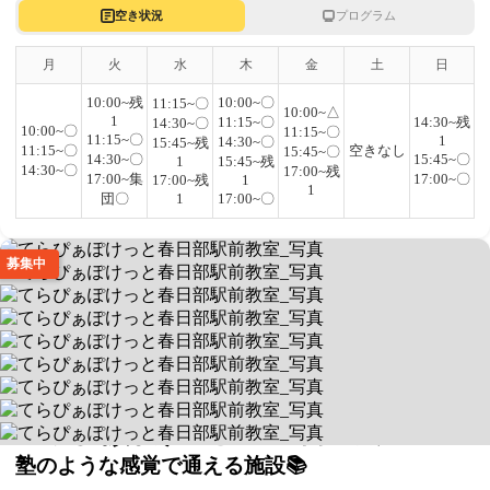
空き状況
プログラム
月
火
水
木
金
土
日
10:00~残
10:00~〇
11:15~〇
10:00~△
1
11:15~〇
14:30~残
14:30~〇
10:00~〇
11:15~〇
11:15~〇
1
14:30~〇
15:45~残
11:15~〇
空きなし
15:45~〇
14:30~〇
15:45~〇
1
15:45~残
14:30~〇
17:00~残
17:00~集
17:00~〇
17:00~残
1
1
団〇
1
17:00~〇
募集中
てらぴぁぽけっと春日部駅前教室
塾のような感覚で通える施設📚