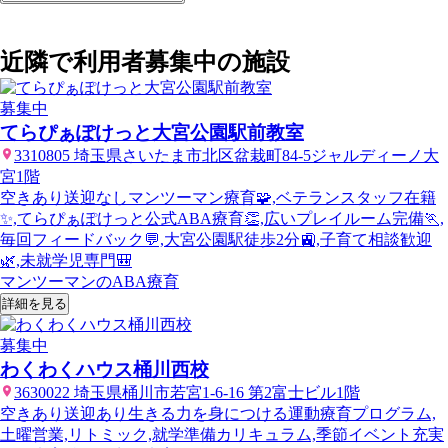
近隣で利用者募集中の施設
募集中
てらぴぁぽけっと大宮公園駅前教室
3310805 埼玉県さいたま市北区盆栽町84-5ジャルディーノ大
宮1階
空きあり
送迎なし
マンツーマン療育🧩,ベテランスタッフ在籍
✨,てらぴぁぽけっと公式ABA療育👏,広いプレイルーム完備🏃,
毎回フィードバック💬,大宮公園駅徒歩2分🚉,子育て相談歓迎
🌿,未就学児専門🎒
マンツーマンのABA療育
詳細を見る
募集中
わくわくハウス桶川西校
3630022 埼玉県桶川市若宮1-6-16 第2富士ビル1階
空きあり
送迎あり
生きる力を身につける運動療育プログラム,
土曜営業,リトミック,就学準備カリキュラム,季節イベント充実