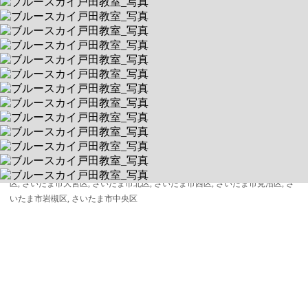
ブルースカイ戸田教室
1回1時間・完全マンツーマン制
送迎あり
空きあり
平日 9:30～18:30 / 土
335-0021 埼玉県戸田市新曽107 ADVANCE MISHIMA 弐番館
送迎対象:
戸田市, 川口市, 蕨市, 板橋区, さいたま市南区, 北区, さいたま市桜
区, さいたま市大宮区, さいたま市北区, さいたま市西区, さいたま市見沼区, さ
いたま市岩槻区, さいたま市中央区