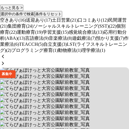
もっと見る >
選択中の条件で検索
条件をリセット
空きあり(16)
送迎あり(17)
土日営業(21)
口コミあり(12)
民間運営
(21)
集団療育(24)
ソーシャルスキルトレーニング(SST)(22)
個別
療育(22)
運動療育(19)
学習支援(15)
感覚統合療法(13)
応用行動分
析(ABA)(13)
言語療法(9)
音楽療法(8)
遊戯療法(7)
預かり支援(7)
作
業療法(6)
TEACCH(5)
自立支援(3)
LST(ライフスキルトレーニン
グ)(2)
プログラミング療育(1)
動物療法(1)
理学療法(1)
募集中
てらぴぁぽけっと大宮公園駅前教室
マンツーマンのABA療育