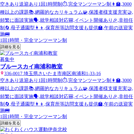
空きあり
送迎あり
1回1時間制⏱️,完全マンツーマン制👩‍🏫,3000
種以上の課題📚,網羅的なカリキュラム🧩,保護者様支援充実🤝,
頻繁に面談実施🗣️,就学相談対応🎒,イベント開催あり🎉,非担任
制🔄,母子通園型👩‍👦,保育所等訪問支援も提供🏫,午前の送迎実
施🚌
1回1時間・完全マンツーマン制
詳細を見る
募集中
ブルースカイ南浦和教室
336-0017 埼玉県さいたま市南区南浦和1-33-16
空きあり
送迎あり
1回1時間制⏱️,完全マンツーマン制👩‍🏫,3000
種以上の課題📚,網羅的なカリキュラム🧩,保護者様支援充実🤝,
頻繁に面談実施🗣️,就学相談対応🎒,イベント開催あり🎉,非担任
制🔄,母子通園型👩‍👦,保育所等訪問支援も提供🏫,午前の送迎実
施🚌
1回1時間・完全マンツーマン制
詳細を見る