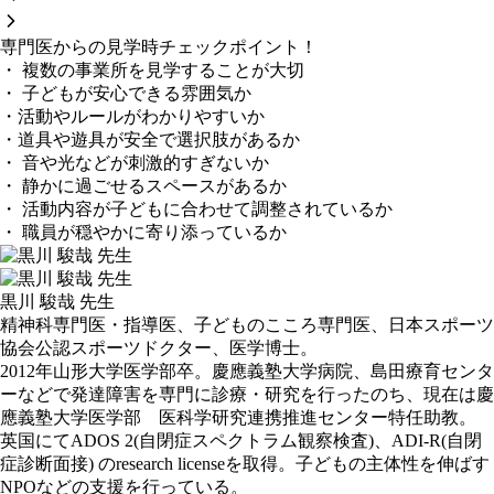
専門医からの見学時チェックポイント！
・ 複数の事業所を見学することが大切
・ 子どもが安心できる雰囲気か
・活動やルールがわかりやすいか
・道具や遊具が安全で選択肢があるか
・ 音や光などが刺激的すぎないか
・ 静かに過ごせるスペースがあるか
・ 活動内容が子どもに合わせて調整されているか
・ 職員が穏やかに寄り添っているか
黒川 駿哉 先生
精神科専門医・指導医、子どものこころ専門医、日本スポーツ
協会公認スポーツドクター、医学博士。
2012年山形大学医学部卒。慶應義塾大学病院、島田療育センタ
ーなどで発達障害を専門に診療・研究を行ったのち、現在は慶
應義塾大学医学部 医科学研究連携推進センター特任助教。
英国にてADOS 2(自閉症スペクトラム観察検査)、ADI-R(自閉
症診断面接) のresearch licenseを取得。子どもの主体性を伸ばす
NPOなどの支援を行っている。