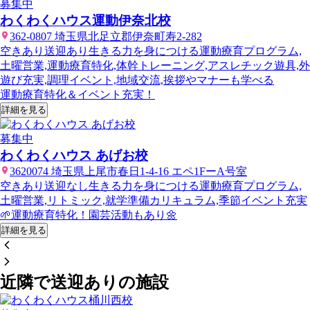
募集中
わくわくハウス運動伊奈北校
362-0807 埼玉県北足立郡伊奈町寿2-282
空きあり
送迎あり
生きる力を身につける運動療育プログラム,
土曜営業,運動療育特化,体幹トレーニング,アスレチック遊具,外
遊び充実,調理イベント,地域交流,挨拶やマナーも学べる
運動療育特化＆イベント充実！
詳細を見る
募集中
わくわくハウス あげお校
3620074 埼玉県上尾市春日1-4-16 エペ1FーA号室
空きあり
送迎なし
生きる力を身につける運動療育プログラム,
土曜営業,リトミック,就学準備カリキュラム,季節イベント充実
🌱運動療育特化！園芸活動もあり🌼
詳細を見る
近隣で送迎ありの施設