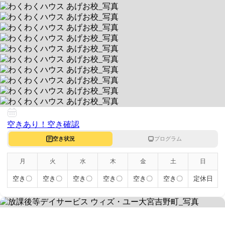
わくわくハウス あげお校
🌱運動療育特化！園芸活動もあり🌼
送迎なし/当エリア対応
空きあり
平日 10:00~18:00 / 土 9:00~17:00
3620074 埼玉県上尾市春日1-4-16 エペ1FーA号室
空きあり！
空き確認
空き状況
プログラム
月
火
水
木
金
土
日
空き〇
空き〇
空き〇
空き〇
空き〇
空き〇
定休日