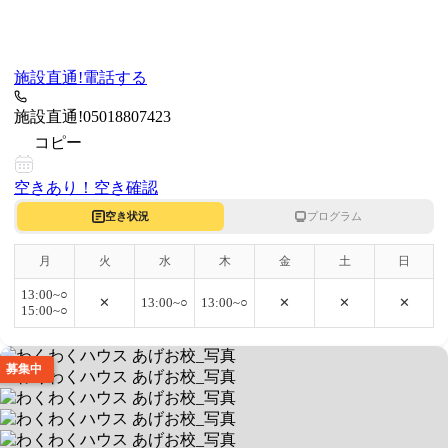
施設直通!
電話する
施設直通!
05018807423
コピー
空きあり！
空き確認
空き状況
プログラム
月
火
水
木
金
土
日
13:00~○
✕
13:00~○
13:00~○
✕
✕
✕
15:00~○
募集中