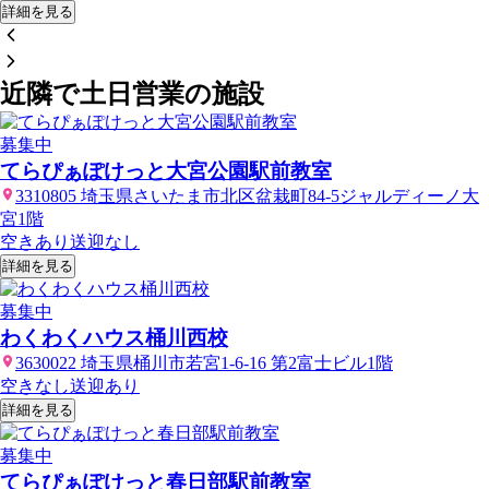
詳細を見る
近隣で土日営業の施設
募集中
てらぴぁぽけっと大宮公園駅前教室
3310805 埼玉県さいたま市北区盆栽町84-5ジャルディーノ大
宮1階
空きあり
送迎なし
詳細を見る
募集中
わくわくハウス桶川西校
3630022 埼玉県桶川市若宮1-6-16 第2富士ビル1階
空きなし
送迎あり
詳細を見る
募集中
てらぴぁぽけっと春日部駅前教室