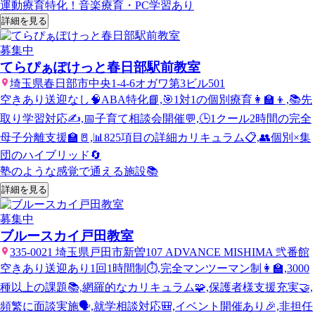
運動療育特化！音楽療育・PC学習あり
詳細を見る
募集中
てらぴぁぽけっと春日部駅前教室
埼玉県春日部市中央1-4-6オガワ第3ビル501
空きあり
送迎なし
🧠ABA特化📘,🎯1対1の個別療育👩‍🏫👦,📚先
取り学習対応✍️,📅子育て相談会開催💬,🕒1クール2時間の完全
母子分離支援🏫🚪,📊825項目の詳細カリキュラム📋,👥個別×集
団のハイブリッド🔄
塾のような感覚で通える施設📚
詳細を見る
募集中
ブルースカイ戸田教室
335-0021 埼玉県戸田市新曽107 ADVANCE MISHIMA 弐番館
空きあり
送迎あり
1回1時間制⏱️,完全マンツーマン制👩‍🏫,3000
種以上の課題📚,網羅的なカリキュラム🧩,保護者様支援充実🤝,
頻繁に面談実施🗣️,就学相談対応🎒,イベント開催あり🎉,非担任