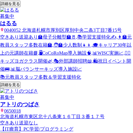
詳細を見る
募集中
はるる
0040052 北海道札幌市厚別区厚別中央二条3丁目7番15号
空きあり
送迎あり
🏫母子分離型🏫🚪,📚学習支援特化✍️,👩‍🏫元
教員スタッフ多数在籍🏫,🧑‍🏫少人数制👧👦,🎓キャリア30年以
上の元講師在籍📘,🖥️CoCoRoMap導入施設🧠,📊WISC実施📈,🧘‍♀️
キッズヨガクラス開催🌿,🎭外部講師招聘📖,🛍️祝日イベント開
催🚌,📊脳バランサーキッズ導入施設📈
📚元教員スタッフ多数＆学習支援特化
詳細を見る
募集中
アトリのつばさ
0650018
北海道札幌市東区北十八条東１６丁目３番１７号
空きあり
送迎なし
【IT療育】PC学習/プログラミング