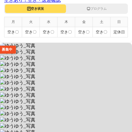
空きあり！
空き・送迎確認
空き状況
プログラム
月
火
水
木
金
土
日
空き〇
空き〇
空き〇
空き〇
空き〇
空き〇
定休日
募集中
ゆうゆう
🩺【看護師常駐】医療的ケア対応👩‍⚕️
送迎あり
空きあり
平日 10:00～17:00 / 土
北海道札幌市東区北23条東16丁目1-3アルファスクエア元町 1F