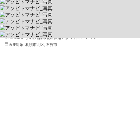
アソビトマナビ
元教員スタッフによる学習サポート
送迎あり
空きあり
平日 9:30〜18:00 / 土
002-8028 北海道札幌市北区篠路８条６丁目１６−１０
送迎対象:
札幌市北区, 石狩市