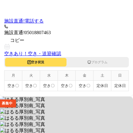
施設直通!
電話する
施設直通!
05018807463
コピー
空きあり！
空き・送迎確認
空き状況
プログラム
月
火
水
木
金
土
日
空き〇
空き〇
空き〇
空き〇
空き〇
定休日
定休日
募集中