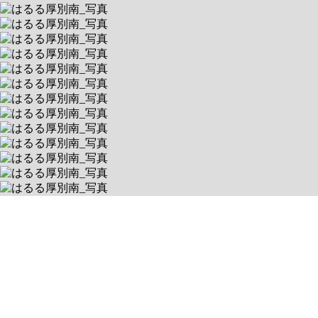
はるる厚別南
📚元教員スタッフ多数＆学習支援特化
送迎あり
空きあり
平日 9:00～18:00 / 土
北海道札幌市厚別区厚別南7丁目4-25
送迎対象:
札幌市厚別区, 札幌市厚別区, 札幌市清田区, 札幌市白石区, 北広島
市, 江別市, 札幌市