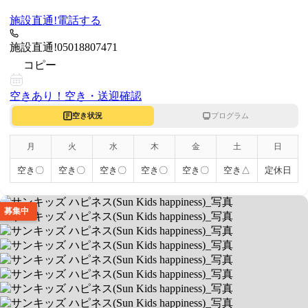
施設直通!
電話する
施設直通!
05018807471
コピー
空きあり！
空き・送迎確認
空き状況
プログラム
月
火
水
木
金
土
日
空き〇
空き〇
空き〇
空き〇
空き〇
空き△
定休日
募集中