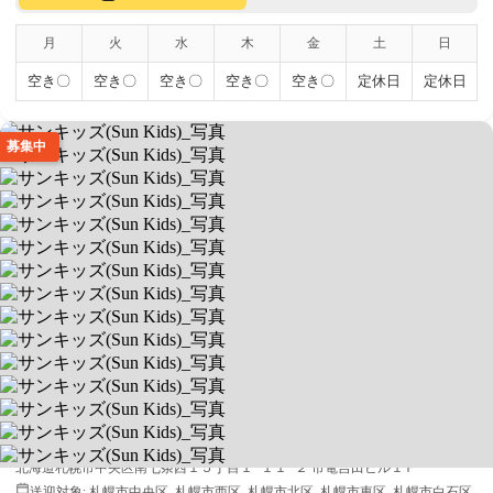
月
火
水
木
金
土
日
空き〇
空き〇
空き〇
空き〇
空き〇
定休日
定休日
募集中
サンキッズ(Sun Kids)
理学療法士＆ベテラン保育士在籍
送迎あり
空きあり
平日 9:00〜17:00 / 土 10:00〜16:00
0640807
北海道札幌市中央区南七条西１５丁目１−１１−２ 市電吉田ビル１Ｆ
送迎対象:
札幌市中央区, 札幌市西区, 札幌市北区, 札幌市東区, 札幌市白石区,