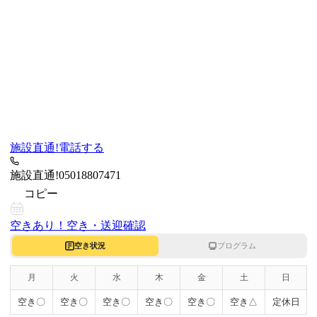
施設直通!
電話する
施設直通!
05018807471
コピー
空きあり！
空き・送迎確認
空き状況
プログラム
月
火
水
木
金
土
日
空き〇
空き〇
空き〇
空き〇
空き〇
空き△
定休日