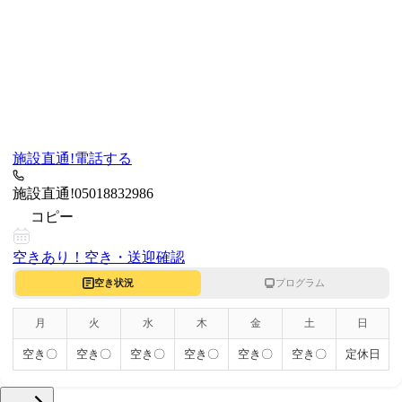
施設直通!
電話する
施設直通!
05018832986
コピー
空きあり！
空き・送迎確認
空き状況
プログラム
月
火
水
木
金
土
日
空き〇
空き〇
空き〇
空き〇
空き〇
空き〇
定休日