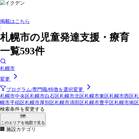
掲載はこちら
札幌市の児童発達支援・療育
一覧593件
札幌市
変更
プログラム/専門職/特徴を選択
変更
札幌市中央区
札幌市白石区
札幌市北区
札幌市東区
札幌市西区
札
幌市手稲区
札幌市厚別区
札幌市清田区
札幌市豊平区
札幌市南区
検索条件を変更する
🗺
このエリアを地図で見る
🏢 施設カテゴリ