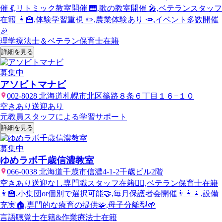
催 💃,リトミック教室開催 🎹,歌の教室開催 🎤,ベテランスタッフ
在籍 👩‍🏫,体験学習重視 ✏️,農業体験あり 🥕,イベント多数開催
🎉
理学療法士＆ベテラン保育士在籍
詳細を見る
募集中
アソビトマナビ
002-8028 北海道札幌市北区篠路８条６丁目１６−１０
空きあり
送迎あり
元教員スタッフによる学習サポート
詳細を見る
募集中
ゆめラボ千歳信濃教室
066-0038 北海道千歳市信濃4-1-2千歳ビル2階
空きあり
送迎なし
専門職スタッフ在籍👩‍⚕️,ベテラン保育士在籍
👩‍🏫,小集団or個別で選択可能🤝,毎月保護者会開催👨‍👩‍👧,設備
充実🏠,専門的な療育の提供🧩,母子分離型🌱
言語聴覚士在籍&作業療法士在籍