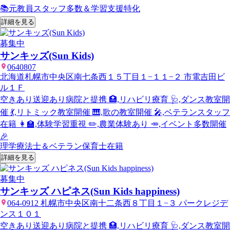
📚元教員スタッフ多数＆学習支援特化
詳細を見る
募集中
サンキッズ(Sun Kids)
0640807
北海道札幌市中央区南七条西１５丁目１−１１−２ 市電吉田ビ
ル１Ｆ
空きあり
送迎あり
病院と提携 🏥,リハビリ療育 🩺,ダンス教室開
催 💃,リトミック教室開催 🎹,歌の教室開催 🎤,ベテランスタッフ
在籍 👩‍🏫,体験学習重視 ✏️,農業体験あり 🥕,イベント多数開催
🎉
理学療法士＆ベテラン保育士在籍
詳細を見る
募集中
サンキッズ ハピネス(Sun Kids happiness)
064-0912 札幌市中央区南十二条西８丁目１−３ パークレジデ
ンス１０１
空きあり
送迎あり
病院と提携 🏥,リハビリ療育 🩺,ダンス教室開