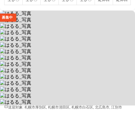
募集中
はるる
📚元教員スタッフ多数＆学習支援特化
送迎あり
空きあり
平日 9:00～18:00 / 土
0040052 北海道札幌市厚別区厚別中央二条3丁目7番15号
送迎対象:
札幌市厚別区, 札幌市清田区, 札幌市白石区, 北広島市, 江別市