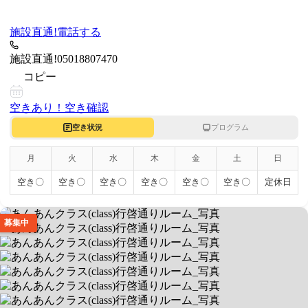
施設直通!
電話する
施設直通!
05018807470
コピー
空きあり！
空き確認
空き状況
プログラム
月
火
水
木
金
土
日
空き〇
空き〇
空き〇
空き〇
空き〇
空き〇
定休日
募集中