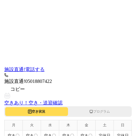
施設直通!
電話する
施設直通!
05018807422
コピー
空きあり！
空き・送迎確認
空き状況
プログラム
月
火
水
木
金
土
日
空き〇
空き〇
空き〇
空き〇
空き〇
定休日
定休日