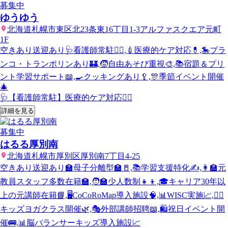
募集中
ゆうゆう
北海道札幌市東区北23条東16丁目1-3アルファスクエア元町
1F
空きあり
送迎あり
🩺看護師常駐👩‍⚕️,💉医療的ケア対応💊,🎠ブラ
ンコ・トランポリンあり🏰,🧒自由あそび重視🎨,📚宿題＆プリ
ント学習サポート📖,🍳クッキングあり🥄,🎊季節イベント開催
🎄
🩺【看護師常駐】医療的ケア対応👩‍⚕️
詳細を見る
募集中
はるる厚別南
北海道札幌市厚別区厚別南7丁目4-25
空きあり
送迎あり
🏫母子分離型🏫🚪,📚学習支援特化✍️,👩‍🏫元
教員スタッフ多数在籍🏫,🧑‍🏫少人数制👧👦,🎓キャリア30年以
上の元講師在籍📘,🖥️CoCoRoMap導入施設🧠,📊WISC実施📈,🧘‍♀️
キッズヨガクラス開催🌿,🎭外部講師招聘📖,🛍️祝日イベント開
催🚌,📊脳バランサーキッズ導入施設📈