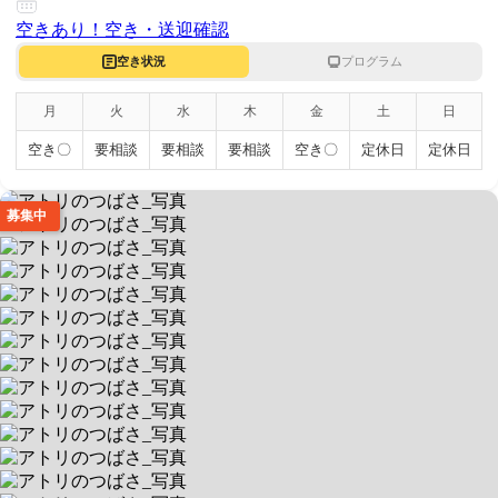
空きあり！
空き・送迎確認
空き状況
プログラム
月
火
水
木
金
土
日
空き〇
要相談
要相談
要相談
空き〇
定休日
定休日
募集中
アトリのつばさ
【IT療育】PC学習/プログラミング
送迎なし/当エリア対応
空きあり
平日 10:00～19:00 / 土 9:00～18:00