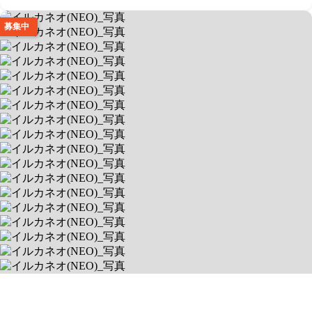
募集中
イルカネオ(NEO)
キッズピラティス開催＆お出かけ充実
送迎あり
空きあり
平日 9：00～18：00 / 土 9：00～15：00
0030834 北海道札幌市白石区北郷四条４丁目１番５号
送迎対象:
札幌市白石区, 札幌市東区