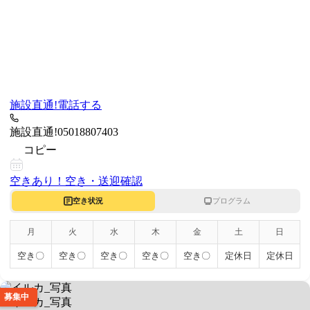
施設直通!
電話する
施設直通!
05018807403
コピー
空きあり！
空き・送迎確認
空き状況
プログラム
月
火
水
木
金
土
日
空き〇
空き〇
空き〇
空き〇
空き〇
定休日
定休日
募集中