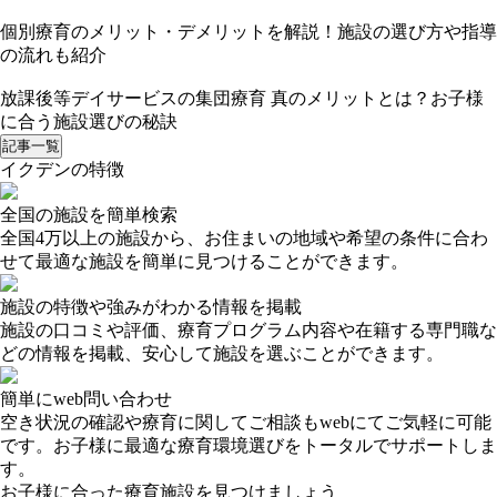
個別療育のメリット・デメリットを解説！施設の選び方や指導
の流れも紹介
放課後等デイサービスの集団療育 真のメリットとは？お子様
に合う施設選びの秘訣
記事一覧
イクデンの特徴
全国の施設を簡単検索
全国4万以上の施設から、お住まいの地域や希望の条件に合わ
せて最適な施設を簡単に見つけることができます。
施設の特徴や強みがわかる情報を掲載
施設の口コミや評価、療育プログラム内容や在籍する専門職な
どの情報を掲載、安心して施設を選ぶことができます。
簡単にweb問い合わせ
空き状況の確認や療育に関してご相談もwebにてご気軽に可能
です。お子様に最適な療育環境選びをトータルでサポートしま
す。
お子様に合った療育施設を見つけましょう