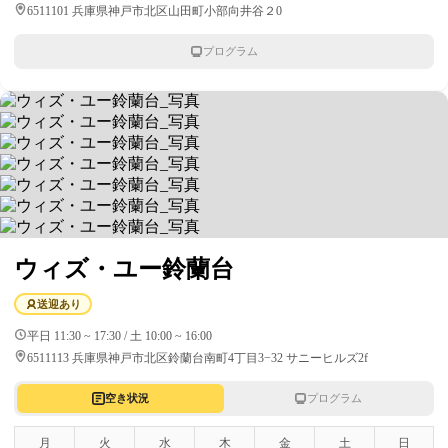
6511101 兵庫県神戸市北区山田町小部向井谷２0
プログラム
ウィズ・ユー鈴蘭台
送迎あり
平日 11:30 ~ 17:30 / 土 10:00 ~ 16:00
6511113 兵庫県神戸市北区鈴蘭台南町4丁目3−32 サニーヒルズ2f
空き状況
プログラム
月
火
水
木
金
土
日