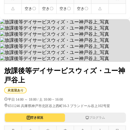
△
空き〇
空き〇
空き〇
空き〇
△
放課後等デイサービスウィズ・ユー神
戸谷上
送迎あり
平日 14:00 ～ 18:00 / 土 10:00 ~ 16:00
6511246 兵庫県神戸市北区谷上西町16-3 プランドール谷上102号室
空き状況
プログラム