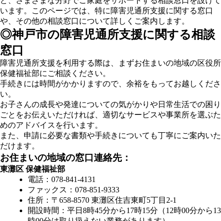
ど、さまざまな分野でご家庭をサポートする相談窓口を設けて
います。このページでは、特に障害児通所支援に関する窓口
や、その他の相談窓口について詳しくご案内します。
◎神戸市の障害児通所支援に関する相談
窓口
障害児通所支援を利用する際は、まずお住まいの地域の区役所
保健福祉部にご相談ください。
手続きには時間がかかりますので、余裕をもってお越しくださ
い。
お子さんの成長や発達についての気がかりや日常生活での困り
ごとをお伝えいただければ、適切なサービスや事業所を選ぶた
めのアドバイスを行います。
また、申請に必要な書類や手続きについても丁寧にご案内いた
だけます。
お住まいの地域の窓口連絡先：
東灘区 保健福祉部
電話：078-841-4131
ファックス：078-851-9333
住所：〒658-8570 東灘区住吉東町5丁目2-1
開設時間：平日8時45分から17時15分（12時00分から13
時00分は取り扱えない業務があります）