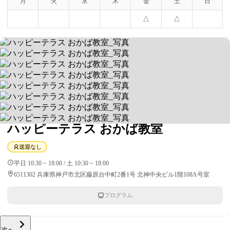
月
火
水
木
金
土
日
△
△
ハッピーテラス おかば教室
送迎なし
平日 10:30 ~ 18:00 / 土 10:30 ~ 18:00
6511302 兵庫県神戸市北区藤原台中町2番1号 北神中央ビル1階108A号室
プログラム
次へ