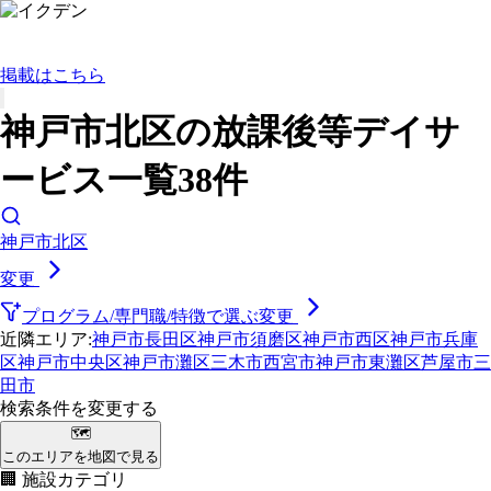
掲載はこちら
神戸市北区の放課後等デイサ
ービス一覧38件
神戸市北区
変更
プログラム/専門職/特徴で選ぶ
変更
近隣エリア:
神戸市長田区
神戸市須磨区
神戸市西区
神戸市兵庫
区
神戸市中央区
神戸市灘区
三木市
西宮市
神戸市東灘区
芦屋市
三
田市
検索条件を変更する
🗺
このエリアを地図で見る
🏢 施設カテゴリ