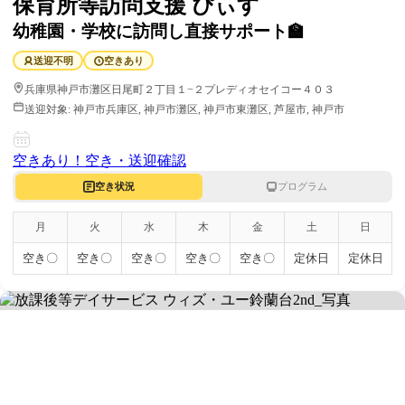
保育所等訪問支援 ぴぃす
幼稚園・学校に訪問し直接サポート🏫
送迎不明
空きあり
兵庫県神戸市灘区日尾町２丁目１−２プレディオセイコー４０３
送迎対象:
神戸市兵庫区, 神戸市灘区, 神戸市東灘区, 芦屋市, 神戸市
空きあり！
空き・送迎確認
空き状況
プログラム
月
火
水
木
金
土
日
空き〇
空き〇
空き〇
空き〇
空き〇
定休日
定休日