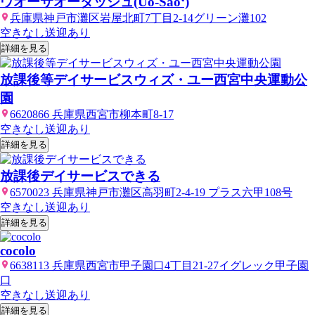
ウオーサオーダッシュ(Uo-Sao‘)
兵庫県神戸市灘区岩屋北町7丁目2-14グリーン灘102
空きなし
送迎あり
詳細を見る
放課後等デイサービスウィズ・ユー西宮中央運動公
園
6620866 兵庫県西宮市柳本町8-17
空きなし
送迎あり
詳細を見る
放課後デイサービスできる
6570023 兵庫県神戸市灘区高羽町2-4-19 プラス六甲108号
空きなし
送迎あり
詳細を見る
cocolo
6638113 兵庫県西宮市甲子園口4丁目21-27イグレック甲子園
口
空きなし
送迎あり
詳細を見る