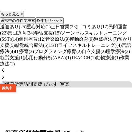
もっと見る >
選択中の条件で検索
条件をリセット
送迎あり(25)
重心対応(1)
土日営業(23)
口コミあり(17)
民間運営
(22)
集団療育(24)
学習支援(15)
ソーシャルスキルトレーニング
(SST)(14)
個別療育(12)
音楽療法(9)
運動療育(9)
遊戯療法(7)
預かり
支援(5)
感覚統合療法(5)
LST(ライフスキルトレーニング)(4)
言語
療法(4)
IT療育(3)
プログラミング療育(2)
自立支援(2)
理学療法(2)
就労支援(1)
応用行動分析(ABA)(1)
TEACCH(1)
動物療法(1)
作業
療法(1)
募集中