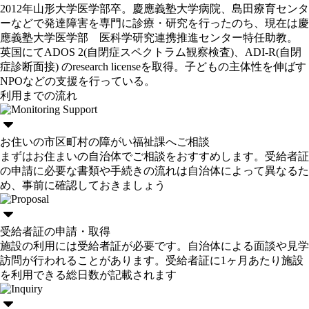
2012年山形大学医学部卒。慶應義塾大学病院、島田療育センタ
ーなどで発達障害を専門に診療・研究を行ったのち、現在は慶
應義塾大学医学部 医科学研究連携推進センター特任助教。
英国にてADOS 2(自閉症スペクトラム観察検査)、ADI-R(自閉
症診断面接) のresearch licenseを取得。子どもの主体性を伸ばす
NPOなどの支援を行っている。
利用までの流れ
お住いの市区町村の障がい福祉課へご相談
まずはお住まいの自治体でご相談をおすすめします。受給者証
の申請に必要な書類や手続きの流れは自治体によって異なるた
め、事前に確認しておきましょう
受給者証の申請・取得
施設の利用には受給者証が必要です。自治体による面談や見学
訪問が行われることがあります。受給者証に1ヶ月あたり施設
を利用できる総日数が記載されます