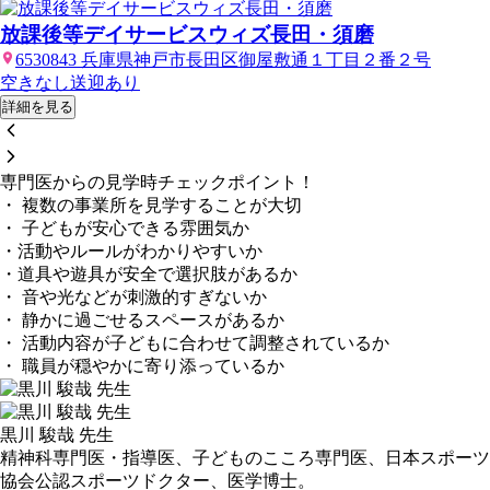
放課後等デイサービスウィズ長田・須磨
6530843 兵庫県神戸市長田区御屋敷通１丁目２番２号
空きなし
送迎あり
詳細を見る
専門医からの見学時チェックポイント！
・ 複数の事業所を見学することが大切
・ 子どもが安心できる雰囲気か
・活動やルールがわかりやすいか
・道具や遊具が安全で選択肢があるか
・ 音や光などが刺激的すぎないか
・ 静かに過ごせるスペースがあるか
・ 活動内容が子どもに合わせて調整されているか
・ 職員が穏やかに寄り添っているか
黒川 駿哉 先生
精神科専門医・指導医、子どものこころ専門医、日本スポーツ
協会公認スポーツドクター、医学博士。