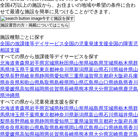
全国4万以上の施設から、お住まいの地域や希望の条件に合わ
せて最適な施設を簡単に見つけることができます。
今すぐ施設を探す
施設運営の方・掲載についてはこちら
施設種類ごとに探す
全国の放課後等デイサービス
全国の児童発達支援
全国の障害児
相談支援
すべての県から放課後等デイサービスを探す
北海道
青森県
岩手県
宮城県
秋田県
山形県
福島県
茨城県
栃木県
群
馬県
埼玉県
千葉県
東京都
神奈川県
新潟県
富山県
石川県
福井県
山
梨県
長野県
岐阜県
静岡県
愛知県
三重県
滋賀県
京都府
大阪府
兵庫
県
奈良県
和歌山県
鳥取県
島根県
岡山県
広島県
山口県
徳島県
香川
県
愛媛県
高知県
福岡県
佐賀県
長崎県
熊本県
大分県
宮崎県
鹿児島
県
沖縄県
すべての県から児童発達支援を探す
北海道
青森県
岩手県
宮城県
秋田県
山形県
福島県
茨城県
栃木県
群
馬県
埼玉県
千葉県
東京都
神奈川県
新潟県
富山県
石川県
福井県
山
梨県
長野県
岐阜県
静岡県
愛知県
三重県
滋賀県
京都府
大阪府
兵庫
県
奈良県
和歌山県
鳥取県
島根県
岡山県
広島県
山口県
徳島県
香川
県
愛媛県
高知県
福岡県
佐賀県
長崎県
熊本県
大分県
宮崎県
鹿児島