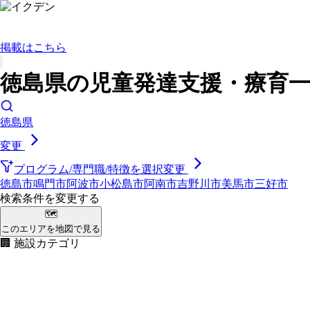
掲載はこちら
徳島県の児童発達支援・療育一覧
徳島県
変更
プログラム/専門職/特徴を選択
変更
徳島市
鳴門市
阿波市
小松島市
阿南市
吉野川市
美馬市
三好市
検索条件を変更する
🗺
このエリアを地図で見る
🏢 施設カテゴリ