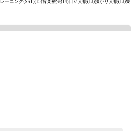
ニング(SST)(15)
音楽療法(14)
自立支援(13)
預かり支援(13)
集