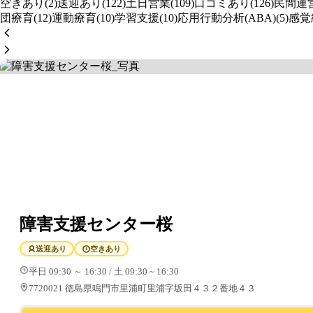
空きあり(2)
送迎あり(122)
土日営業(109)
口コミあり(126)
民間運営
団療育(12)
運動療育(10)
学習支援(10)
応用行動分析(ABA)(5)
感覚
障害支援センター桜
送迎あり
空きあり
平日 09:30 ～ 16:30 / 土 09:30 ~ 16:30
7720021 徳島県鳴門市里浦町里浦字坂田４３２番地４３