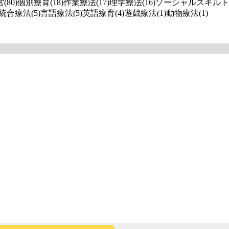
(80)
個別療育(18)
作業療法(17)
理学療法(16)
ソーシャルスキルトレー
統合療法(5)
言語療法(5)
英語療育(4)
遊戯療法(1)
動物療法(1)