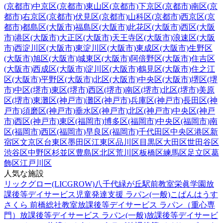
(京都市)
中京区(京都市)
東山区(京都市)
下京区(京都市)
南区(京
都市)
右京区(京都市)
伏見区(京都市)
山科区(京都市)
西京区(京
都市)
都島区(大阪市)
福島区(大阪市)
此花区(大阪市)
西区(大阪
市)
港区(大阪市)
大正区(大阪市)
天王寺区(大阪市)
浪速区(大阪
市)
西淀川区(大阪市)
東淀川区(大阪市)
東成区(大阪市)
生野区
(大阪市)
旭区(大阪市)
城東区(大阪市)
阿倍野区(大阪市)
住吉区
(大阪市)
西成区(大阪市)
淀川区(大阪市)
鶴見区(大阪市)
住之江
区(大阪市)
平野区(大阪市)
北区(大阪市)
中央区(大阪市)
堺区(堺
市)
中区(堺市)
東区(堺市)
西区(堺市)
南区(堺市)
北区(堺市)
美原
区(堺市)
東灘区(神戸市)
灘区(神戸市)
兵庫区(神戸市)
長田区(神
戸市)
須磨区(神戸市)
垂水区(神戸市)
北区(神戸市)
中央区(神戸
市)
西区(神戸市)
東区(福岡市)
博多区(福岡市)
中央区(福岡市)
南
区(福岡市)
西区(福岡市)
早良区(福岡市)
千代田区
中央区
港区
新
宿区
文京区
台東区
墨田区
江東区
品川区
目黒区
大田区
世田谷区
渋谷区
中野区
杉並区
豊島区
北区
荒川区
板橋区
練馬区
足立区
葛
飾区
江戸川区
人気な施設
リックグロー(LICGROW)八千代緑が丘駅前教室
栄眞学園放
課後等デイサービス
児童発達支援 ラパン(一般)
こぱんはうす
さくら 前橋総社教室
放課後等デイサービス ラパン（重心専
門）
放課後等デイサービス ラパン(一般)
放課後等デイサービ