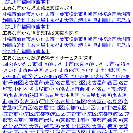
北九州市
福岡市
熊本市
主要な市から児童発達支援を探す
札幌市
仙台市
さいたま市
千葉市
横浜市
川崎市
相模原市
新潟市
静岡市
浜松市
名古屋市
京都市
大阪市
堺市
神戸市
岡山市
広島市
北九州市
福岡市
熊本市
主要な市から障害児相談支援を探す
札幌市
仙台市
さいたま市
千葉市
横浜市
川崎市
相模原市
新潟市
静岡市
浜松市
名古屋市
京都市
大阪市
堺市
神戸市
岡山市
広島市
北九州市
福岡市
熊本市
主要な区から放課後等デイサービスを探す
西区(さいたま市)
北区(さいたま市)
大宮区(さいたま市)
見沼区
(さいたま市)
中央区(さいたま市)
桜区(さいたま市)
浦和区(さ
いたま市)
南区(さいたま市)
緑区(さいたま市)
岩槻区(さいたま
市)
千種区(名古屋市)
東区(名古屋市)
北区(名古屋市)
西区(名古
屋市)
中村区(名古屋市)
中区(名古屋市)
昭和区(名古屋市)
瑞穂
区(名古屋市)
熱田区(名古屋市)
中川区(名古屋市)
港区(名古屋
市)
南区(名古屋市)
守山区(名古屋市)
緑区(名古屋市)
名東区(名
古屋市)
天白区(名古屋市)
北区(京都市)
上京区(京都市)
左京区
(京都市)
中京区(京都市)
東山区(京都市)
下京区(京都市)
南区(京
都市)
右京区(京都市)
伏見区(京都市)
山科区(京都市)
西京区(京
都市)
都島区(大阪市)
福島区(大阪市)
此花区(大阪市)
西区(大阪
市)
港区(大阪市)
大正区(大阪市)
天王寺区(大阪市)
浪速区(大阪