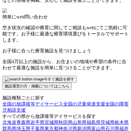
などの情報を掲載、安心して施設を選ぶことができます。
簡単にweb問い合わせ
空き状況の確認や療育に関してご相談もwebにてご気軽に可
能です。お子様に最適な療育環境選びをトータルでサポート
します。
お子様に合った療育施設を見つけましょう
全国4万以上の施設から、お住まいの地域や希望の条件に合
わせて最適な施設を簡単に見つけることができます。
今すぐ施設を探す
施設運営の方・掲載についてはこちら
施設種類ごとに探す
全国の放課後等デイサービス
全国の児童発達支援
全国の障害
児相談支援
すべての県から放課後等デイサービスを探す
北海道
青森県
岩手県
宮城県
秋田県
山形県
福島県
茨城県
栃木県
群馬県
埼玉県
千葉県
東京都
神奈川県
新潟県
富山県
石川県
福井