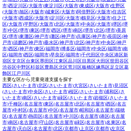
市)
西淀川区(大阪市)
東淀川区(大阪市)
東成区(大阪市)
生野区
(大阪市)
旭区(大阪市)
城東区(大阪市)
阿倍野区(大阪市)
住吉区
(大阪市)
西成区(大阪市)
淀川区(大阪市)
鶴見区(大阪市)
住之江
区(大阪市)
平野区(大阪市)
北区(大阪市)
中央区(大阪市)
堺区(堺
市)
中区(堺市)
東区(堺市)
西区(堺市)
南区(堺市)
北区(堺市)
美原
区(堺市)
東灘区(神戸市)
灘区(神戸市)
兵庫区(神戸市)
長田区(神
戸市)
須磨区(神戸市)
垂水区(神戸市)
北区(神戸市)
中央区(神戸
市)
西区(神戸市)
東区(福岡市)
博多区(福岡市)
中央区(福岡市)
南
区(福岡市)
西区(福岡市)
早良区(福岡市)
千代田区
中央区
港区
新
宿区
文京区
台東区
墨田区
江東区
品川区
目黒区
大田区
世田谷区
渋谷区
中野区
杉並区
豊島区
北区
荒川区
板橋区
練馬区
足立区
葛
飾区
江戸川区
主要な区から児童発達支援を探す
西区(さいたま市)
北区(さいたま市)
大宮区(さいたま市)
見沼区
(さいたま市)
中央区(さいたま市)
桜区(さいたま市)
浦和区(さ
いたま市)
南区(さいたま市)
緑区(さいたま市)
岩槻区(さいたま
市)
千種区(名古屋市)
東区(名古屋市)
北区(名古屋市)
西区(名古
屋市)
中村区(名古屋市)
中区(名古屋市)
昭和区(名古屋市)
瑞穂
区(名古屋市)
熱田区(名古屋市)
中川区(名古屋市)
港区(名古屋
市)
南区(名古屋市)
守山区(名古屋市)
緑区(名古屋市)
名東区(名
古屋市)
天白区(名古屋市)
北区(京都市)
上京区(京都市)
左京区