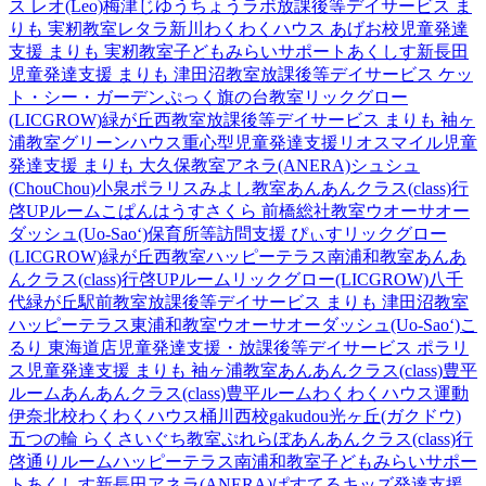
ス レオ(Leo)梅津
じゆうちょうラボ
放課後等デイサービス ま
りも 実籾教室
レタラ新川
わくわくハウス あげお校
児童発達
支援 まりも 実籾教室
子どもみらいサポートあくしす新長田
児童発達支援 まりも 津田沼教室
放課後等デイサービス ケッ
ト・シー・ガーデン
ぷっく旗の台教室
リックグロー
(LICGROW)緑が丘西教室
放課後等デイサービス まりも 袖ヶ
浦教室
グリーンハウス重心型児童発達支援
リオスマイル
児童
発達支援 まりも 大久保教室
アネラ(ANERA)
シュシュ
(ChouChou)小泉
ポラリスみよし教室
あんあんクラス(class)行
啓UPルーム
こぱんはうすさくら 前橋総社教室
ウオーサオー
ダッシュ(Uo-Sao‘)
保育所等訪問支援 ぴぃす
リックグロー
(LICGROW)緑が丘西教室
ハッピーテラス南浦和教室
あんあ
んクラス(class)行啓UPルーム
リックグロー(LICGROW)八千
代緑が丘駅前教室
放課後等デイサービス まりも 津田沼教室
ハッピーテラス東浦和教室
ウオーサオーダッシュ(Uo-Sao‘)
こ
るり 東海道店
児童発達支援・放課後等デイサービス ポラリ
ス
児童発達支援 まりも 袖ヶ浦教室
あんあんクラス(class)豊平
ルーム
あんあんクラス(class)豊平ルーム
わくわくハウス運動
伊奈北校
わくわくハウス桶川西校
gakudou光ヶ丘(ガクドウ)
五つの輪 らくさいぐち教室
ぷれらぼ
あんあんクラス(class)行
啓通りルーム
ハッピーテラス南浦和教室
子どもみらいサポー
トあくしす新長田
アネラ(ANERA)
ぱすてるキッズ
発達支援