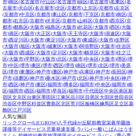
市)
南区(名古屋市)
守山区(名古屋市)
緑区(名古屋市)
名東区(名
古屋市)
天白区(名古屋市)
北区(京都市)
上京区(京都市)
左京区
(京都市)
中京区(京都市)
東山区(京都市)
下京区(京都市)
南区(京
都市)
右京区(京都市)
伏見区(京都市)
山科区(京都市)
西京区(京
都市)
都島区(大阪市)
福島区(大阪市)
此花区(大阪市)
西区(大阪
市)
港区(大阪市)
大正区(大阪市)
天王寺区(大阪市)
浪速区(大阪
市)
西淀川区(大阪市)
東淀川区(大阪市)
東成区(大阪市)
生野区
(大阪市)
旭区(大阪市)
城東区(大阪市)
阿倍野区(大阪市)
住吉区
(大阪市)
西成区(大阪市)
淀川区(大阪市)
鶴見区(大阪市)
住之江
区(大阪市)
平野区(大阪市)
北区(大阪市)
中央区(大阪市)
堺区(堺
市)
中区(堺市)
東区(堺市)
西区(堺市)
南区(堺市)
北区(堺市)
美原
区(堺市)
東灘区(神戸市)
灘区(神戸市)
兵庫区(神戸市)
長田区(神
戸市)
須磨区(神戸市)
垂水区(神戸市)
北区(神戸市)
中央区(神戸
市)
西区(神戸市)
東区(福岡市)
博多区(福岡市)
中央区(福岡市)
南
区(福岡市)
西区(福岡市)
早良区(福岡市)
千代田区
中央区
港区
新
宿区
文京区
台東区
墨田区
江東区
品川区
目黒区
大田区
世田谷区
渋谷区
中野区
杉並区
豊島区
北区
荒川区
板橋区
練馬区
足立区
葛
飾区
江戸川区
人気な施設
リックグロー(LICGROW)八千代緑が丘駅前教室
栄眞学園放
課後等デイサービス
児童発達支援 ラパン(一般)
こぱんはうす
さくら 前橋総社教室
放課後等デイサービス ラパン（重心専