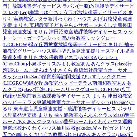
門）
放課後等デイサービス ラパン(一般)
放課後等デイサービ
ス レオ(Leo)梅津
じゆうちょうラボ
放課後等デイサービス ま
りも 実籾教室
レタラ新川
わくわくハウス あげお校
児童発達
支援 まりも 実籾教室
子どもみらいサポートあくしす新長田
児童発達支援 まりも 津田沼教室
放課後等デイサービス ケッ
ト・シー・ガーデン
ぷっく旗の台教室
リックグロー
(LICGROW)緑が丘西教室
放課後等デイサービス まりも 袖ヶ
浦教室
グリーンハウス重心型児童発達支援
リオスマイル
児童
発達支援 まりも 大久保教室
アネラ(ANERA)
シュシュ
(ChouChou)小泉
ポラリスみよし教室
あんあんクラス(class)行
啓UPルーム
こぱんはうすさくら 前橋総社教室
ウオーサオー
ダッシュ(Uo-Sao‘)
保育所等訪問支援 ぴぃす
リックグロー
(LICGROW)緑が丘西教室
ハッピーテラス南浦和教室
あんあ
んクラス(class)行啓UPルーム
リックグロー(LICGROW)八千
代緑が丘駅前教室
放課後等デイサービス まりも 津田沼教室
ハッピーテラス東浦和教室
ウオーサオーダッシュ(Uo-Sao‘)
こ
るり 東海道店
児童発達支援・放課後等デイサービス ポラリ
ス
児童発達支援 まりも 袖ヶ浦教室
あんあんクラス(class)豊平
ルーム
あんあんクラス(class)豊平ルーム
わくわくハウス運動
伊奈北校
わくわくハウス桶川西校
gakudou光ヶ丘(ガクドウ)
五つの輪 らくさいぐち教室
ぷれらぼ
あんあんクラス(class)行