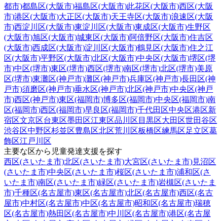
都市)
都島区(大阪市)
福島区(大阪市)
此花区(大阪市)
西区(大阪
市)
港区(大阪市)
大正区(大阪市)
天王寺区(大阪市)
浪速区(大阪
市)
西淀川区(大阪市)
東淀川区(大阪市)
東成区(大阪市)
生野区
(大阪市)
旭区(大阪市)
城東区(大阪市)
阿倍野区(大阪市)
住吉区
(大阪市)
西成区(大阪市)
淀川区(大阪市)
鶴見区(大阪市)
住之江
区(大阪市)
平野区(大阪市)
北区(大阪市)
中央区(大阪市)
堺区(堺
市)
中区(堺市)
東区(堺市)
西区(堺市)
南区(堺市)
北区(堺市)
美原
区(堺市)
東灘区(神戸市)
灘区(神戸市)
兵庫区(神戸市)
長田区(神
戸市)
須磨区(神戸市)
垂水区(神戸市)
北区(神戸市)
中央区(神戸
市)
西区(神戸市)
東区(福岡市)
博多区(福岡市)
中央区(福岡市)
南
区(福岡市)
西区(福岡市)
早良区(福岡市)
千代田区
中央区
港区
新
宿区
文京区
台東区
墨田区
江東区
品川区
目黒区
大田区
世田谷区
渋谷区
中野区
杉並区
豊島区
北区
荒川区
板橋区
練馬区
足立区
葛
飾区
江戸川区
主要な区から児童発達支援を探す
西区(さいたま市)
北区(さいたま市)
大宮区(さいたま市)
見沼区
(さいたま市)
中央区(さいたま市)
桜区(さいたま市)
浦和区(さ
いたま市)
南区(さいたま市)
緑区(さいたま市)
岩槻区(さいたま
市)
千種区(名古屋市)
東区(名古屋市)
北区(名古屋市)
西区(名古
屋市)
中村区(名古屋市)
中区(名古屋市)
昭和区(名古屋市)
瑞穂
区(名古屋市)
熱田区(名古屋市)
中川区(名古屋市)
港区(名古屋