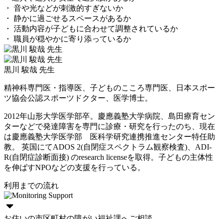
・ 音や光などが刺激的すぎないか
・ 静かに過ごせるスペースがあるか
・ 活動内容が子どもに合わせて調整されているか
・ 職員が穏やかに寄り添っているか
黒川 駿哉 先生
精神科専門医・指導医、子どものこころ専門医、日本スポー
ツ協会公認スポーツドクター、医学博士。
2012年山形大学医学部卒。慶應義塾大学病院、島田療育セン
ターなどで発達障害を専門に診療・研究を行ったのち、現在
は慶應義塾大学医学部 医科学研究連携推進センター特任助
教。 英国にてADOS 2(自閉症スペクトラム観察検査)、ADI-
R(自閉症診断面接) のresearch licenseを取得。子どもの主体性
を伸ばすNPOなどの支援を行っている。
利用までの流れ
お住いの市区町村の障がい福祉課へご相談