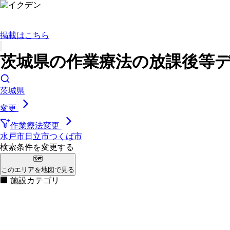
掲載はこちら
茨城県の作業療法の放課後等デ
茨城県
変更
作業療法
変更
水戸市
日立市
つくば市
検索条件を変更する
🗺
このエリアを地図で見る
🏢 施設カテゴリ