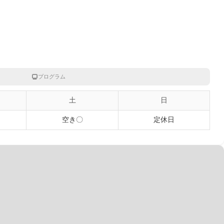
プログラム
土
日
空き〇
定休日