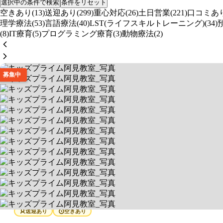
選択中の条件で検索
条件をリセット
空きあり(13)
送迎あり(299)
重心対応(26)
土日営業(221)
口コミあり(
理学療法(53)
言語療法(40)
LST(ライフスキルトレーニング)(34)
(8)
IT療育(5)
プログラミング療育(3)
動物療法(2)
募集中
キッズプライム阿見教室
就労・自立支援に注力！
送迎あり
空きあり