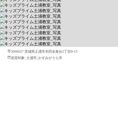
キッズプライム土浦教室
就労支援に注力！食育プログラム開催
送迎あり
空きあり
平日 10:00～19:00 / 土 9:00～18:00
3000027 茨城県土浦市木田余東台2丁目9-15
送迎対象:
土浦市, かすみがうら市