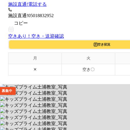
施設直通!
電話する
施設直通!
05018832952
コピー
空きあり！
空き・送迎確認
空き状況
月
火
✕
空き〇
募集中