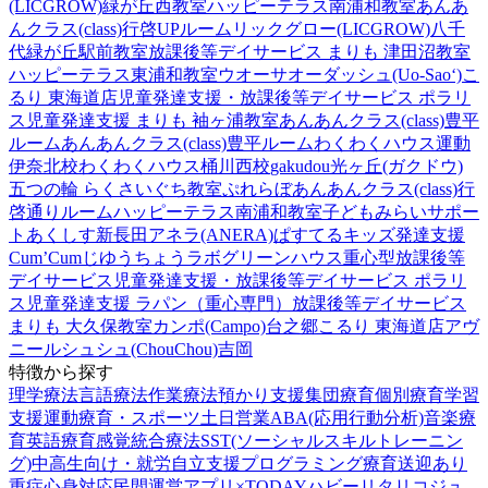
(LICGROW)緑が丘西教室
ハッピーテラス南浦和教室
あんあ
んクラス(class)行啓UPルーム
リックグロー(LICGROW)八千
代緑が丘駅前教室
放課後等デイサービス まりも 津田沼教室
ハッピーテラス東浦和教室
ウオーサオーダッシュ(Uo-Sao‘)
こ
るり 東海道店
児童発達支援・放課後等デイサービス ポラリ
ス
児童発達支援 まりも 袖ヶ浦教室
あんあんクラス(class)豊平
ルーム
あんあんクラス(class)豊平ルーム
わくわくハウス運動
伊奈北校
わくわくハウス桶川西校
gakudou光ヶ丘(ガクドウ)
五つの輪 らくさいぐち教室
ぷれらぼ
あんあんクラス(class)行
啓通りルーム
ハッピーテラス南浦和教室
子どもみらいサポー
トあくしす新長田
アネラ(ANERA)
ぱすてるキッズ
発達支援
Cum’Cum
じゆうちょうラボ
グリーンハウス重心型放課後等
デイサービス
児童発達支援・放課後等デイサービス ポラリ
ス
児童発達支援 ラパン（重心専門）
放課後等デイサービス
まりも 大久保教室
カンポ(Campo)台之郷
こるり 東海道店
アヴ
ニール
シュシュ(ChouChou)吉岡
特徴から探す
理学療法
言語療法
作業療法
預かり支援
集団療育
個別療育
学習
支援
運動療育・スポーツ
土日営業
ABA(応用行動分析)
音楽療
育
英語療育
感覚統合療法
SST(ソーシャルスキルトレーニン
グ)
中高生向け・就労自立支援
プログラミング療育
送迎あり
重症心身対応
民間運営
アプリ×TODAY
ハビー
リタリコジュ