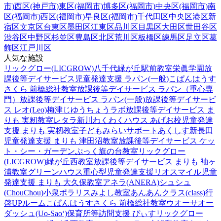
市)
西区(神戸市)
東区(福岡市)
博多区(福岡市)
中央区(福岡市)
南
区(福岡市)
西区(福岡市)
早良区(福岡市)
千代田区
中央区
港区
新
宿区
文京区
台東区
墨田区
江東区
品川区
目黒区
大田区
世田谷区
渋谷区
中野区
杉並区
豊島区
北区
荒川区
板橋区
練馬区
足立区
葛
飾区
江戸川区
人気な施設
リックグロー(LICGROW)八千代緑が丘駅前教室
栄眞学園放
課後等デイサービス
児童発達支援 ラパン(一般)
こぱんはうす
さくら 前橋総社教室
放課後等デイサービス ラパン（重心専
門）
放課後等デイサービス ラパン(一般)
放課後等デイサービ
ス レオ(Leo)梅津
じゆうちょうラボ
放課後等デイサービス ま
りも 実籾教室
レタラ新川
わくわくハウス あげお校
児童発達
支援 まりも 実籾教室
子どもみらいサポートあくしす新長田
児童発達支援 まりも 津田沼教室
放課後等デイサービス ケッ
ト・シー・ガーデン
ぷっく旗の台教室
リックグロー
(LICGROW)緑が丘西教室
放課後等デイサービス まりも 袖ヶ
浦教室
グリーンハウス重心型児童発達支援
リオスマイル
児童
発達支援 まりも 大久保教室
アネラ(ANERA)
シュシュ
(ChouChou)小泉
ポラリスみよし教室
あんあんクラス(class)行
啓UPルーム
こぱんはうすさくら 前橋総社教室
ウオーサオー
ダッシュ(Uo-Sao‘)
保育所等訪問支援 ぴぃす
リックグロー