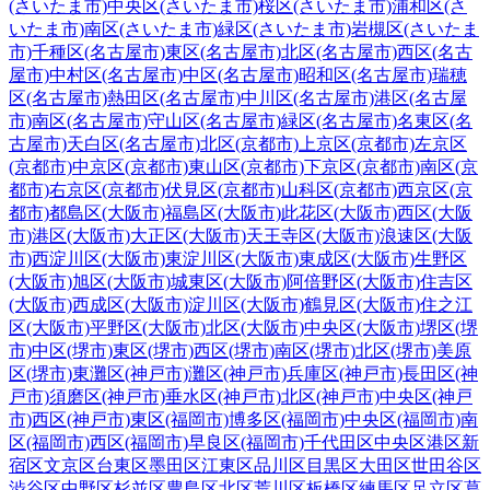
(さいたま市)
中央区(さいたま市)
桜区(さいたま市)
浦和区(さ
いたま市)
南区(さいたま市)
緑区(さいたま市)
岩槻区(さいたま
市)
千種区(名古屋市)
東区(名古屋市)
北区(名古屋市)
西区(名古
屋市)
中村区(名古屋市)
中区(名古屋市)
昭和区(名古屋市)
瑞穂
区(名古屋市)
熱田区(名古屋市)
中川区(名古屋市)
港区(名古屋
市)
南区(名古屋市)
守山区(名古屋市)
緑区(名古屋市)
名東区(名
古屋市)
天白区(名古屋市)
北区(京都市)
上京区(京都市)
左京区
(京都市)
中京区(京都市)
東山区(京都市)
下京区(京都市)
南区(京
都市)
右京区(京都市)
伏見区(京都市)
山科区(京都市)
西京区(京
都市)
都島区(大阪市)
福島区(大阪市)
此花区(大阪市)
西区(大阪
市)
港区(大阪市)
大正区(大阪市)
天王寺区(大阪市)
浪速区(大阪
市)
西淀川区(大阪市)
東淀川区(大阪市)
東成区(大阪市)
生野区
(大阪市)
旭区(大阪市)
城東区(大阪市)
阿倍野区(大阪市)
住吉区
(大阪市)
西成区(大阪市)
淀川区(大阪市)
鶴見区(大阪市)
住之江
区(大阪市)
平野区(大阪市)
北区(大阪市)
中央区(大阪市)
堺区(堺
市)
中区(堺市)
東区(堺市)
西区(堺市)
南区(堺市)
北区(堺市)
美原
区(堺市)
東灘区(神戸市)
灘区(神戸市)
兵庫区(神戸市)
長田区(神
戸市)
須磨区(神戸市)
垂水区(神戸市)
北区(神戸市)
中央区(神戸
市)
西区(神戸市)
東区(福岡市)
博多区(福岡市)
中央区(福岡市)
南
区(福岡市)
西区(福岡市)
早良区(福岡市)
千代田区
中央区
港区
新
宿区
文京区
台東区
墨田区
江東区
品川区
目黒区
大田区
世田谷区
渋谷区
中野区
杉並区
豊島区
北区
荒川区
板橋区
練馬区
足立区
葛