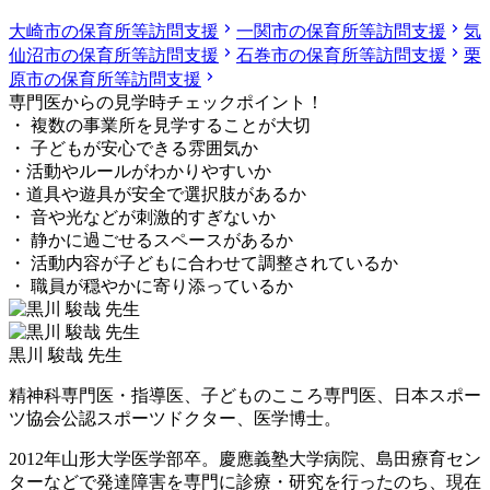
大崎市の保育所等訪問支援
一関市の保育所等訪問支援
気
仙沼市の保育所等訪問支援
石巻市の保育所等訪問支援
栗
原市の保育所等訪問支援
専門医からの見学時チェックポイント！
・ 複数の事業所を見学することが大切
・ 子どもが安心できる雰囲気か
・活動やルールがわかりやすいか
・道具や遊具が安全で選択肢があるか
・ 音や光などが刺激的すぎないか
・ 静かに過ごせるスペースがあるか
・ 活動内容が子どもに合わせて調整されているか
・ 職員が穏やかに寄り添っているか
黒川 駿哉 先生
精神科専門医・指導医、子どものこころ専門医、日本スポー
ツ協会公認スポーツドクター、医学博士。
2012年山形大学医学部卒。慶應義塾大学病院、島田療育セン
ターなどで発達障害を専門に診療・研究を行ったのち、現在