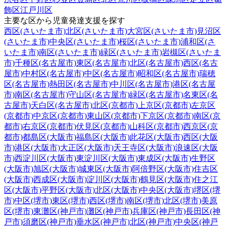
飾区
江戸川区
主要な区から児童発達支援を探す
西区(さいたま市)
北区(さいたま市)
大宮区(さいたま市)
見沼区
(さいたま市)
中央区(さいたま市)
桜区(さいたま市)
浦和区(さ
いたま市)
南区(さいたま市)
緑区(さいたま市)
岩槻区(さいたま
市)
千種区(名古屋市)
東区(名古屋市)
北区(名古屋市)
西区(名古
屋市)
中村区(名古屋市)
中区(名古屋市)
昭和区(名古屋市)
瑞穂
区(名古屋市)
熱田区(名古屋市)
中川区(名古屋市)
港区(名古屋
市)
南区(名古屋市)
守山区(名古屋市)
緑区(名古屋市)
名東区(名
古屋市)
天白区(名古屋市)
北区(京都市)
上京区(京都市)
左京区
(京都市)
中京区(京都市)
東山区(京都市)
下京区(京都市)
南区(京
都市)
右京区(京都市)
伏見区(京都市)
山科区(京都市)
西京区(京
都市)
都島区(大阪市)
福島区(大阪市)
此花区(大阪市)
西区(大阪
市)
港区(大阪市)
大正区(大阪市)
天王寺区(大阪市)
浪速区(大阪
市)
西淀川区(大阪市)
東淀川区(大阪市)
東成区(大阪市)
生野区
(大阪市)
旭区(大阪市)
城東区(大阪市)
阿倍野区(大阪市)
住吉区
(大阪市)
西成区(大阪市)
淀川区(大阪市)
鶴見区(大阪市)
住之江
区(大阪市)
平野区(大阪市)
北区(大阪市)
中央区(大阪市)
堺区(堺
市)
中区(堺市)
東区(堺市)
西区(堺市)
南区(堺市)
北区(堺市)
美原
区(堺市)
東灘区(神戸市)
灘区(神戸市)
兵庫区(神戸市)
長田区(神
戸市)
須磨区(神戸市)
垂水区(神戸市)
北区(神戸市)
中央区(神戸