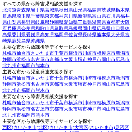
すべての県から障害児相談支援を探す
北海道
青森県
岩手県
宮城県
秋田県
山形県
福島県
茨城県
栃木県
群馬県
埼玉県
千葉県
東京都
神奈川県
新潟県
富山県
石川県
福井
県
山梨県
長野県
岐阜県
静岡県
愛知県
三重県
滋賀県
京都府
大阪
府
兵庫県
奈良県
和歌山県
鳥取県
島根県
岡山県
広島県
山口県
徳
島県
香川県
愛媛県
高知県
福岡県
佐賀県
長崎県
熊本県
大分県
宮
崎県
鹿児島県
沖縄県
主要な市から放課後等デイサービスを探す
札幌市
仙台市
さいたま市
千葉市
横浜市
川崎市
相模原市
新潟市
静岡市
浜松市
名古屋市
京都市
大阪市
堺市
神戸市
岡山市
広島市
北九州市
福岡市
熊本市
主要な市から児童発達支援を探す
札幌市
仙台市
さいたま市
千葉市
横浜市
川崎市
相模原市
新潟市
静岡市
浜松市
名古屋市
京都市
大阪市
堺市
神戸市
岡山市
広島市
北九州市
福岡市
熊本市
主要な市から障害児相談支援を探す
札幌市
仙台市
さいたま市
千葉市
横浜市
川崎市
相模原市
新潟市
静岡市
浜松市
名古屋市
京都市
大阪市
堺市
神戸市
岡山市
広島市
北九州市
福岡市
熊本市
主要な区から放課後等デイサービスを探す
西区(さいたま市)
北区(さいたま市)
大宮区(さいたま市)
見沼区