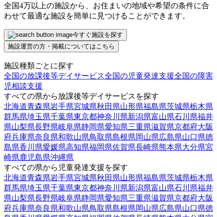
全国4万以上の施設から、お住まいの地域や希望の条件に合
わせて最適な施設を簡単に見つけることができます。
今すぐ施設を探す
施設運営の方・掲載についてはこちら
施設種類ごとに探す
全国の放課後等デイサービス
全国の児童発達支援
全国の障害
児相談支援
すべての県から放課後等デイサービスを探す
北海道
青森県
岩手県
宮城県
秋田県
山形県
福島県
茨城県
栃木県
群馬県
埼玉県
千葉県
東京都
神奈川県
新潟県
富山県
石川県
福井
県
山梨県
長野県
岐阜県
静岡県
愛知県
三重県
滋賀県
京都府
大阪
府
兵庫県
奈良県
和歌山県
鳥取県
島根県
岡山県
広島県
山口県
徳
島県
香川県
愛媛県
高知県
福岡県
佐賀県
長崎県
熊本県
大分県
宮
崎県
鹿児島県
沖縄県
すべての県から児童発達支援を探す
北海道
青森県
岩手県
宮城県
秋田県
山形県
福島県
茨城県
栃木県
群馬県
埼玉県
千葉県
東京都
神奈川県
新潟県
富山県
石川県
福井
県
山梨県
長野県
岐阜県
静岡県
愛知県
三重県
滋賀県
京都府
大阪
府
兵庫県
奈良県
和歌山県
鳥取県
島根県
岡山県
広島県
山口県
徳