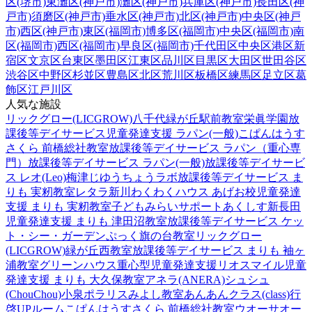
区(堺市)
東灘区(神戸市)
灘区(神戸市)
兵庫区(神戸市)
長田区(神
戸市)
須磨区(神戸市)
垂水区(神戸市)
北区(神戸市)
中央区(神戸
市)
西区(神戸市)
東区(福岡市)
博多区(福岡市)
中央区(福岡市)
南
区(福岡市)
西区(福岡市)
早良区(福岡市)
千代田区
中央区
港区
新
宿区
文京区
台東区
墨田区
江東区
品川区
目黒区
大田区
世田谷区
渋谷区
中野区
杉並区
豊島区
北区
荒川区
板橋区
練馬区
足立区
葛
飾区
江戸川区
人気な施設
リックグロー(LICGROW)八千代緑が丘駅前教室
栄眞学園放
課後等デイサービス
児童発達支援 ラパン(一般)
こぱんはうす
さくら 前橋総社教室
放課後等デイサービス ラパン（重心専
門）
放課後等デイサービス ラパン(一般)
放課後等デイサービ
ス レオ(Leo)梅津
じゆうちょうラボ
放課後等デイサービス ま
りも 実籾教室
レタラ新川
わくわくハウス あげお校
児童発達
支援 まりも 実籾教室
子どもみらいサポートあくしす新長田
児童発達支援 まりも 津田沼教室
放課後等デイサービス ケッ
ト・シー・ガーデン
ぷっく旗の台教室
リックグロー
(LICGROW)緑が丘西教室
放課後等デイサービス まりも 袖ヶ
浦教室
グリーンハウス重心型児童発達支援
リオスマイル
児童
発達支援 まりも 大久保教室
アネラ(ANERA)
シュシュ
(ChouChou)小泉
ポラリスみよし教室
あんあんクラス(class)行
啓UPルーム
こぱんはうすさくら 前橋総社教室
ウオーサオー