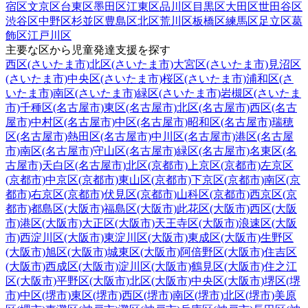
宿区
文京区
台東区
墨田区
江東区
品川区
目黒区
大田区
世田谷区
渋谷区
中野区
杉並区
豊島区
北区
荒川区
板橋区
練馬区
足立区
葛
飾区
江戸川区
主要な区から児童発達支援を探す
西区(さいたま市)
北区(さいたま市)
大宮区(さいたま市)
見沼区
(さいたま市)
中央区(さいたま市)
桜区(さいたま市)
浦和区(さ
いたま市)
南区(さいたま市)
緑区(さいたま市)
岩槻区(さいたま
市)
千種区(名古屋市)
東区(名古屋市)
北区(名古屋市)
西区(名古
屋市)
中村区(名古屋市)
中区(名古屋市)
昭和区(名古屋市)
瑞穂
区(名古屋市)
熱田区(名古屋市)
中川区(名古屋市)
港区(名古屋
市)
南区(名古屋市)
守山区(名古屋市)
緑区(名古屋市)
名東区(名
古屋市)
天白区(名古屋市)
北区(京都市)
上京区(京都市)
左京区
(京都市)
中京区(京都市)
東山区(京都市)
下京区(京都市)
南区(京
都市)
右京区(京都市)
伏見区(京都市)
山科区(京都市)
西京区(京
都市)
都島区(大阪市)
福島区(大阪市)
此花区(大阪市)
西区(大阪
市)
港区(大阪市)
大正区(大阪市)
天王寺区(大阪市)
浪速区(大阪
市)
西淀川区(大阪市)
東淀川区(大阪市)
東成区(大阪市)
生野区
(大阪市)
旭区(大阪市)
城東区(大阪市)
阿倍野区(大阪市)
住吉区
(大阪市)
西成区(大阪市)
淀川区(大阪市)
鶴見区(大阪市)
住之江
区(大阪市)
平野区(大阪市)
北区(大阪市)
中央区(大阪市)
堺区(堺
市)
中区(堺市)
東区(堺市)
西区(堺市)
南区(堺市)
北区(堺市)
美原