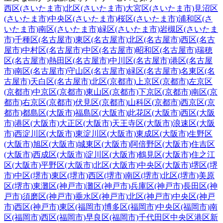
西区(さいたま市)
北区(さいたま市)
大宮区(さいたま市)
見沼区
(さいたま市)
中央区(さいたま市)
桜区(さいたま市)
浦和区(さ
いたま市)
南区(さいたま市)
緑区(さいたま市)
岩槻区(さいたま
市)
千種区(名古屋市)
東区(名古屋市)
北区(名古屋市)
西区(名古
屋市)
中村区(名古屋市)
中区(名古屋市)
昭和区(名古屋市)
瑞穂
区(名古屋市)
熱田区(名古屋市)
中川区(名古屋市)
港区(名古屋
市)
南区(名古屋市)
守山区(名古屋市)
緑区(名古屋市)
名東区(名
古屋市)
天白区(名古屋市)
北区(京都市)
上京区(京都市)
左京区
(京都市)
中京区(京都市)
東山区(京都市)
下京区(京都市)
南区(京
都市)
右京区(京都市)
伏見区(京都市)
山科区(京都市)
西京区(京
都市)
都島区(大阪市)
福島区(大阪市)
此花区(大阪市)
西区(大阪
市)
港区(大阪市)
大正区(大阪市)
天王寺区(大阪市)
浪速区(大阪
市)
西淀川区(大阪市)
東淀川区(大阪市)
東成区(大阪市)
生野区
(大阪市)
旭区(大阪市)
城東区(大阪市)
阿倍野区(大阪市)
住吉区
(大阪市)
西成区(大阪市)
淀川区(大阪市)
鶴見区(大阪市)
住之江
区(大阪市)
平野区(大阪市)
北区(大阪市)
中央区(大阪市)
堺区(堺
市)
中区(堺市)
東区(堺市)
西区(堺市)
南区(堺市)
北区(堺市)
美原
区(堺市)
東灘区(神戸市)
灘区(神戸市)
兵庫区(神戸市)
長田区(神
戸市)
須磨区(神戸市)
垂水区(神戸市)
北区(神戸市)
中央区(神戸
市)
西区(神戸市)
東区(福岡市)
博多区(福岡市)
中央区(福岡市)
南
区(福岡市)
西区(福岡市)
早良区(福岡市)
千代田区
中央区
港区
新