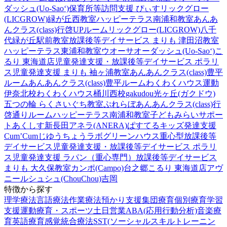
ダッシュ(Uo-Sao‘)
保育所等訪問支援 ぴぃす
リックグロー
(LICGROW)緑が丘西教室
ハッピーテラス南浦和教室
あんあ
んクラス(class)行啓UPルーム
リックグロー(LICGROW)八千
代緑が丘駅前教室
放課後等デイサービス まりも 津田沼教室
ハッピーテラス東浦和教室
ウオーサオーダッシュ(Uo-Sao‘)
こ
るり 東海道店
児童発達支援・放課後等デイサービス ポラリ
ス
児童発達支援 まりも 袖ヶ浦教室
あんあんクラス(class)豊平
ルーム
あんあんクラス(class)豊平ルーム
わくわくハウス運動
伊奈北校
わくわくハウス桶川西校
gakudou光ヶ丘(ガクドウ)
五つの輪 らくさいぐち教室
ぷれらぼ
あんあんクラス(class)行
啓通りルーム
ハッピーテラス南浦和教室
子どもみらいサポー
トあくしす新長田
アネラ(ANERA)
ぱすてるキッズ
発達支援
Cum’Cum
じゆうちょうラボ
グリーンハウス重心型放課後等
デイサービス
児童発達支援・放課後等デイサービス ポラリ
ス
児童発達支援 ラパン（重心専門）
放課後等デイサービス
まりも 大久保教室
カンポ(Campo)台之郷
こるり 東海道店
アヴ
ニール
シュシュ(ChouChou)吉岡
特徴から探す
理学療法
言語療法
作業療法
預かり支援
集団療育
個別療育
学習
支援
運動療育・スポーツ
土日営業
ABA(応用行動分析)
音楽療
育
英語療育
感覚統合療法
SST(ソーシャルスキルトレーニン