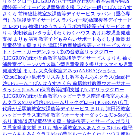
リックグロー(LICGROW)八千代緑が丘駅前教室
栄眞学園放
課後等デイサービス
児童発達支援 ラパン(一般)
こぱんはうす
さくら 前橋総社教室
放課後等デイサービス ラパン（重心専
門）
放課後等デイサービス ラパン(一般)
放課後等デイサービ
ス レオ(Leo)梅津
じゆうちょうラボ
放課後等デイサービス ま
りも 実籾教室
レタラ新川
わくわくハウス あげお校
児童発達
支援 まりも 実籾教室
子どもみらいサポートあくしす新長田
児童発達支援 まりも 津田沼教室
放課後等デイサービス ケッ
ト・シー・ガーデン
ぷっく旗の台教室
リックグロー
(LICGROW)緑が丘西教室
放課後等デイサービス まりも 袖ヶ
浦教室
グリーンハウス重心型児童発達支援
リオスマイル
児童
発達支援 まりも 大久保教室
アネラ(ANERA)
シュシュ
(ChouChou)小泉
ポラリスみよし教室
あんあんクラス(class)行
啓UPルーム
こぱんはうすさくら 前橋総社教室
ウオーサオー
ダッシュ(Uo-Sao‘)
保育所等訪問支援 ぴぃす
リックグロー
(LICGROW)緑が丘西教室
ハッピーテラス南浦和教室
あんあ
んクラス(class)行啓UPルーム
リックグロー(LICGROW)八千
代緑が丘駅前教室
放課後等デイサービス まりも 津田沼教室
ハッピーテラス東浦和教室
ウオーサオーダッシュ(Uo-Sao‘)
こ
るり 東海道店
児童発達支援・放課後等デイサービス ポラリ
ス
児童発達支援 まりも 袖ヶ浦教室
あんあんクラス(class)豊平
ルーム
あんあんクラス(class)豊平ルーム
わくわくハウス運動