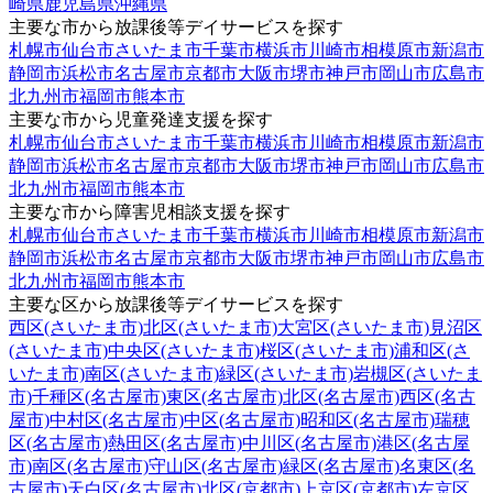
崎県
鹿児島県
沖縄県
主要な市から放課後等デイサービスを探す
札幌市
仙台市
さいたま市
千葉市
横浜市
川崎市
相模原市
新潟市
静岡市
浜松市
名古屋市
京都市
大阪市
堺市
神戸市
岡山市
広島市
北九州市
福岡市
熊本市
主要な市から児童発達支援を探す
札幌市
仙台市
さいたま市
千葉市
横浜市
川崎市
相模原市
新潟市
静岡市
浜松市
名古屋市
京都市
大阪市
堺市
神戸市
岡山市
広島市
北九州市
福岡市
熊本市
主要な市から障害児相談支援を探す
札幌市
仙台市
さいたま市
千葉市
横浜市
川崎市
相模原市
新潟市
静岡市
浜松市
名古屋市
京都市
大阪市
堺市
神戸市
岡山市
広島市
北九州市
福岡市
熊本市
主要な区から放課後等デイサービスを探す
西区(さいたま市)
北区(さいたま市)
大宮区(さいたま市)
見沼区
(さいたま市)
中央区(さいたま市)
桜区(さいたま市)
浦和区(さ
いたま市)
南区(さいたま市)
緑区(さいたま市)
岩槻区(さいたま
市)
千種区(名古屋市)
東区(名古屋市)
北区(名古屋市)
西区(名古
屋市)
中村区(名古屋市)
中区(名古屋市)
昭和区(名古屋市)
瑞穂
区(名古屋市)
熱田区(名古屋市)
中川区(名古屋市)
港区(名古屋
市)
南区(名古屋市)
守山区(名古屋市)
緑区(名古屋市)
名東区(名
古屋市)
天白区(名古屋市)
北区(京都市)
上京区(京都市)
左京区