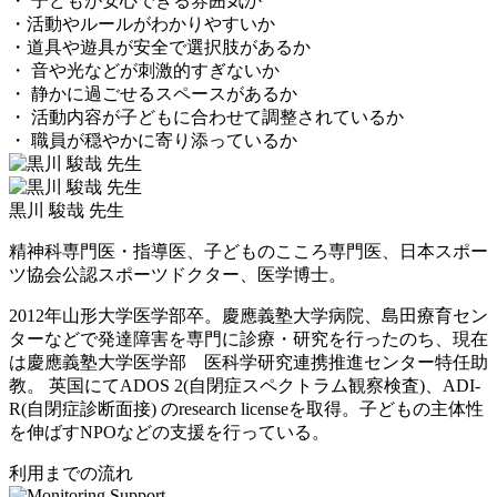
・ 子どもが安心できる雰囲気か
・活動やルールがわかりやすいか
・道具や遊具が安全で選択肢があるか
・ 音や光などが刺激的すぎないか
・ 静かに過ごせるスペースがあるか
・ 活動内容が子どもに合わせて調整されているか
・ 職員が穏やかに寄り添っているか
黒川 駿哉 先生
精神科専門医・指導医、子どものこころ専門医、日本スポー
ツ協会公認スポーツドクター、医学博士。
2012年山形大学医学部卒。慶應義塾大学病院、島田療育セン
ターなどで発達障害を専門に診療・研究を行ったのち、現在
は慶應義塾大学医学部 医科学研究連携推進センター特任助
教。 英国にてADOS 2(自閉症スペクトラム観察検査)、ADI-
R(自閉症診断面接) のresearch licenseを取得。子どもの主体性
を伸ばすNPOなどの支援を行っている。
利用までの流れ