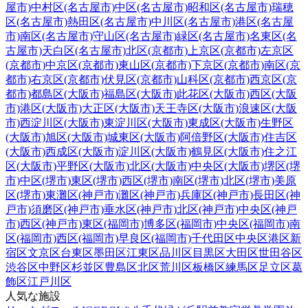
屋市)
中村区(名古屋市)
中区(名古屋市)
昭和区(名古屋市)
瑞穂
区(名古屋市)
熱田区(名古屋市)
中川区(名古屋市)
港区(名古屋
市)
南区(名古屋市)
守山区(名古屋市)
緑区(名古屋市)
名東区(名
古屋市)
天白区(名古屋市)
北区(京都市)
上京区(京都市)
左京区
(京都市)
中京区(京都市)
東山区(京都市)
下京区(京都市)
南区(京
都市)
右京区(京都市)
伏見区(京都市)
山科区(京都市)
西京区(京
都市)
都島区(大阪市)
福島区(大阪市)
此花区(大阪市)
西区(大阪
市)
港区(大阪市)
大正区(大阪市)
天王寺区(大阪市)
浪速区(大阪
市)
西淀川区(大阪市)
東淀川区(大阪市)
東成区(大阪市)
生野区
(大阪市)
旭区(大阪市)
城東区(大阪市)
阿倍野区(大阪市)
住吉区
(大阪市)
西成区(大阪市)
淀川区(大阪市)
鶴見区(大阪市)
住之江
区(大阪市)
平野区(大阪市)
北区(大阪市)
中央区(大阪市)
堺区(堺
市)
中区(堺市)
東区(堺市)
西区(堺市)
南区(堺市)
北区(堺市)
美原
区(堺市)
東灘区(神戸市)
灘区(神戸市)
兵庫区(神戸市)
長田区(神
戸市)
須磨区(神戸市)
垂水区(神戸市)
北区(神戸市)
中央区(神戸
市)
西区(神戸市)
東区(福岡市)
博多区(福岡市)
中央区(福岡市)
南
区(福岡市)
西区(福岡市)
早良区(福岡市)
千代田区
中央区
港区
新
宿区
文京区
台東区
墨田区
江東区
品川区
目黒区
大田区
世田谷区
渋谷区
中野区
杉並区
豊島区
北区
荒川区
板橋区
練馬区
足立区
葛
飾区
江戸川区
人気な施設