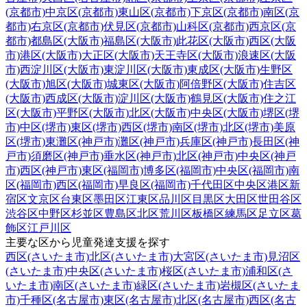
(京都市)
中京区(京都市)
東山区(京都市)
下京区(京都市)
南区(京
都市)
右京区(京都市)
伏見区(京都市)
山科区(京都市)
西京区(京
都市)
都島区(大阪市)
福島区(大阪市)
此花区(大阪市)
西区(大阪
市)
港区(大阪市)
大正区(大阪市)
天王寺区(大阪市)
浪速区(大阪
市)
西淀川区(大阪市)
東淀川区(大阪市)
東成区(大阪市)
生野区
(大阪市)
旭区(大阪市)
城東区(大阪市)
阿倍野区(大阪市)
住吉区
(大阪市)
西成区(大阪市)
淀川区(大阪市)
鶴見区(大阪市)
住之江
区(大阪市)
平野区(大阪市)
北区(大阪市)
中央区(大阪市)
堺区(堺
市)
中区(堺市)
東区(堺市)
西区(堺市)
南区(堺市)
北区(堺市)
美原
区(堺市)
東灘区(神戸市)
灘区(神戸市)
兵庫区(神戸市)
長田区(神
戸市)
須磨区(神戸市)
垂水区(神戸市)
北区(神戸市)
中央区(神戸
市)
西区(神戸市)
東区(福岡市)
博多区(福岡市)
中央区(福岡市)
南
区(福岡市)
西区(福岡市)
早良区(福岡市)
千代田区
中央区
港区
新
宿区
文京区
台東区
墨田区
江東区
品川区
目黒区
大田区
世田谷区
渋谷区
中野区
杉並区
豊島区
北区
荒川区
板橋区
練馬区
足立区
葛
飾区
江戸川区
主要な区から児童発達支援を探す
西区(さいたま市)
北区(さいたま市)
大宮区(さいたま市)
見沼区
(さいたま市)
中央区(さいたま市)
桜区(さいたま市)
浦和区(さ
いたま市)
南区(さいたま市)
緑区(さいたま市)
岩槻区(さいたま
市)
千種区(名古屋市)
東区(名古屋市)
北区(名古屋市)
西区(名古