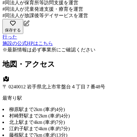
#同法人が保育所等訪問支援を運営
#同法人が児童発達支援・療育を運営
#同法人が放課後等デイサービスを運営
保存する
行った
施設の公式HPはこちら
※最新情報は必ず事業所にご確認ください
地図・アクセス
〒 0240012 岩手県北上市常盤台４丁目７番48号
最寄り駅
柳原駅まで2km (車:約4分)
村崎野駅まで2km (車:約4分)
北上駅まで4km (車:約7分)
江釣子駅まで4km (車:約7分)
藤根駅まで7km (車:約13分)