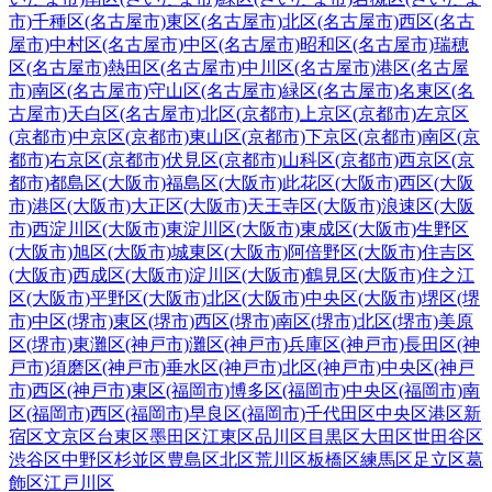
市)
千種区(名古屋市)
東区(名古屋市)
北区(名古屋市)
西区(名古
屋市)
中村区(名古屋市)
中区(名古屋市)
昭和区(名古屋市)
瑞穂
区(名古屋市)
熱田区(名古屋市)
中川区(名古屋市)
港区(名古屋
市)
南区(名古屋市)
守山区(名古屋市)
緑区(名古屋市)
名東区(名
古屋市)
天白区(名古屋市)
北区(京都市)
上京区(京都市)
左京区
(京都市)
中京区(京都市)
東山区(京都市)
下京区(京都市)
南区(京
都市)
右京区(京都市)
伏見区(京都市)
山科区(京都市)
西京区(京
都市)
都島区(大阪市)
福島区(大阪市)
此花区(大阪市)
西区(大阪
市)
港区(大阪市)
大正区(大阪市)
天王寺区(大阪市)
浪速区(大阪
市)
西淀川区(大阪市)
東淀川区(大阪市)
東成区(大阪市)
生野区
(大阪市)
旭区(大阪市)
城東区(大阪市)
阿倍野区(大阪市)
住吉区
(大阪市)
西成区(大阪市)
淀川区(大阪市)
鶴見区(大阪市)
住之江
区(大阪市)
平野区(大阪市)
北区(大阪市)
中央区(大阪市)
堺区(堺
市)
中区(堺市)
東区(堺市)
西区(堺市)
南区(堺市)
北区(堺市)
美原
区(堺市)
東灘区(神戸市)
灘区(神戸市)
兵庫区(神戸市)
長田区(神
戸市)
須磨区(神戸市)
垂水区(神戸市)
北区(神戸市)
中央区(神戸
市)
西区(神戸市)
東区(福岡市)
博多区(福岡市)
中央区(福岡市)
南
区(福岡市)
西区(福岡市)
早良区(福岡市)
千代田区
中央区
港区
新
宿区
文京区
台東区
墨田区
江東区
品川区
目黒区
大田区
世田谷区
渋谷区
中野区
杉並区
豊島区
北区
荒川区
板橋区
練馬区
足立区
葛
飾区
江戸川区