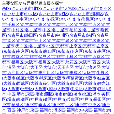
主要な区から児童発達支援を探す
西区(さいたま市)
北区(さいたま市)
大宮区(さいたま市)
見沼区
(さいたま市)
中央区(さいたま市)
桜区(さいたま市)
浦和区(さ
いたま市)
南区(さいたま市)
緑区(さいたま市)
岩槻区(さいたま
市)
千種区(名古屋市)
東区(名古屋市)
北区(名古屋市)
西区(名古
屋市)
中村区(名古屋市)
中区(名古屋市)
昭和区(名古屋市)
瑞穂
区(名古屋市)
熱田区(名古屋市)
中川区(名古屋市)
港区(名古屋
市)
南区(名古屋市)
守山区(名古屋市)
緑区(名古屋市)
名東区(名
古屋市)
天白区(名古屋市)
北区(京都市)
上京区(京都市)
左京区
(京都市)
中京区(京都市)
東山区(京都市)
下京区(京都市)
南区(京
都市)
右京区(京都市)
伏見区(京都市)
山科区(京都市)
西京区(京
都市)
都島区(大阪市)
福島区(大阪市)
此花区(大阪市)
西区(大阪
市)
港区(大阪市)
大正区(大阪市)
天王寺区(大阪市)
浪速区(大阪
市)
西淀川区(大阪市)
東淀川区(大阪市)
東成区(大阪市)
生野区
(大阪市)
旭区(大阪市)
城東区(大阪市)
阿倍野区(大阪市)
住吉区
(大阪市)
西成区(大阪市)
淀川区(大阪市)
鶴見区(大阪市)
住之江
区(大阪市)
平野区(大阪市)
北区(大阪市)
中央区(大阪市)
堺区(堺
市)
中区(堺市)
東区(堺市)
西区(堺市)
南区(堺市)
北区(堺市)
美原
区(堺市)
東灘区(神戸市)
灘区(神戸市)
兵庫区(神戸市)
長田区(神
戸市)
須磨区(神戸市)
垂水区(神戸市)
北区(神戸市)
中央区(神戸
市)
西区(神戸市)
東区(福岡市)
博多区(福岡市)
中央区(福岡市)
南