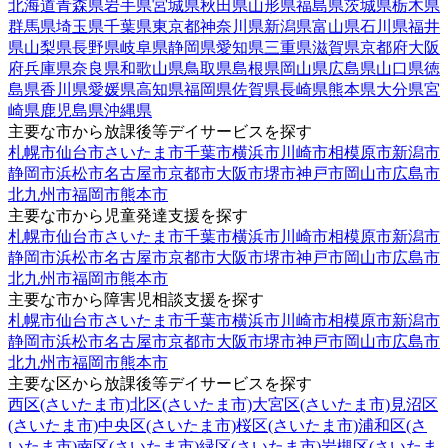
北海道
青森県
岩手県
宮城県
秋田県
山形県
福島県
茨城県
栃木県
群馬県
埼玉県
千葉県
東京都
神奈川県
新潟県
富山県
石川県
福井
県
山梨県
長野県
岐阜県
静岡県
愛知県
三重県
滋賀県
京都府
大阪
府
兵庫県
奈良県
和歌山県
鳥取県
島根県
岡山県
広島県
山口県
徳
島県
香川県
愛媛県
高知県
福岡県
佐賀県
長崎県
熊本県
大分県
宮
崎県
鹿児島県
沖縄県
主要な市から放課後等デイサービスを探す
札幌市
仙台市
さいたま市
千葉市
横浜市
川崎市
相模原市
新潟市
静岡市
浜松市
名古屋市
京都市
大阪市
堺市
神戸市
岡山市
広島市
北九州市
福岡市
熊本市
主要な市から児童発達支援を探す
札幌市
仙台市
さいたま市
千葉市
横浜市
川崎市
相模原市
新潟市
静岡市
浜松市
名古屋市
京都市
大阪市
堺市
神戸市
岡山市
広島市
北九州市
福岡市
熊本市
主要な市から障害児相談支援を探す
札幌市
仙台市
さいたま市
千葉市
横浜市
川崎市
相模原市
新潟市
静岡市
浜松市
名古屋市
京都市
大阪市
堺市
神戸市
岡山市
広島市
北九州市
福岡市
熊本市
主要な区から放課後等デイサービスを探す
西区(さいたま市)
北区(さいたま市)
大宮区(さいたま市)
見沼区
(さいたま市)
中央区(さいたま市)
桜区(さいたま市)
浦和区(さ
いたま市)
南区(さいたま市)
緑区(さいたま市)
岩槻区(さいたま