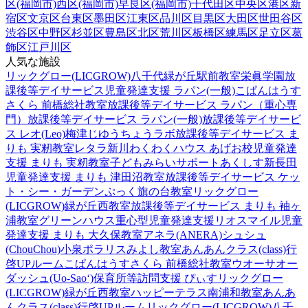
区(福岡市)
西区(福岡市)
早良区(福岡市)
千代田区
中央区
港区
新
宿区
文京区
台東区
墨田区
江東区
品川区
目黒区
大田区
世田谷区
渋谷区
中野区
杉並区
豊島区
北区
荒川区
板橋区
練馬区
足立区
葛
飾区
江戸川区
人気な施設
リックグロー(LICGROW)八千代緑が丘駅前教室
栄眞学園放
課後等デイサービス
児童発達支援 ラパン(一般)
こぱんはうす
さくら 前橋総社教室
放課後等デイサービス ラパン（重心専
門）
放課後等デイサービス ラパン(一般)
放課後等デイサービ
ス レオ(Leo)梅津
じゆうちょうラボ
放課後等デイサービス ま
りも 実籾教室
レタラ新川
わくわくハウス あげお校
児童発達
支援 まりも 実籾教室
子どもみらいサポートあくしす新長田
児童発達支援 まりも 津田沼教室
放課後等デイサービス ケッ
ト・シー・ガーデン
ぷっく旗の台教室
リックグロー
(LICGROW)緑が丘西教室
放課後等デイサービス まりも 袖ヶ
浦教室
グリーンハウス重心型児童発達支援
リオスマイル
児童
発達支援 まりも 大久保教室
アネラ(ANERA)
シュシュ
(ChouChou)小泉
ポラリスみよし教室
あんあんクラス(class)行
啓UPルーム
こぱんはうすさくら 前橋総社教室
ウオーサオー
ダッシュ(Uo-Sao‘)
保育所等訪問支援 ぴぃす
リックグロー
(LICGROW)緑が丘西教室
ハッピーテラス南浦和教室
あんあ
んクラス(class)行啓UPルーム
リックグロー(LICGROW)八千