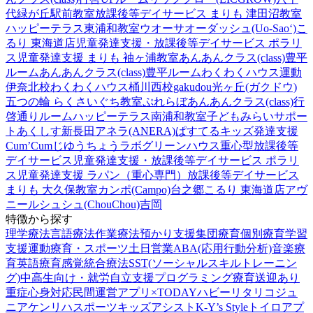
代緑が丘駅前教室
放課後等デイサービス まりも 津田沼教室
ハッピーテラス東浦和教室
ウオーサオーダッシュ(Uo-Sao‘)
こ
るり 東海道店
児童発達支援・放課後等デイサービス ポラリ
ス
児童発達支援 まりも 袖ヶ浦教室
あんあんクラス(class)豊平
ルーム
あんあんクラス(class)豊平ルーム
わくわくハウス運動
伊奈北校
わくわくハウス桶川西校
gakudou光ヶ丘(ガクドウ)
五つの輪 らくさいぐち教室
ぷれらぼ
あんあんクラス(class)行
啓通りルーム
ハッピーテラス南浦和教室
子どもみらいサポー
トあくしす新長田
アネラ(ANERA)
ぱすてるキッズ
発達支援
Cum’Cum
じゆうちょうラボ
グリーンハウス重心型放課後等
デイサービス
児童発達支援・放課後等デイサービス ポラリ
ス
児童発達支援 ラパン（重心専門）
放課後等デイサービス
まりも 大久保教室
カンポ(Campo)台之郷
こるり 東海道店
アヴ
ニール
シュシュ(ChouChou)吉岡
特徴から探す
理学療法
言語療法
作業療法
預かり支援
集団療育
個別療育
学習
支援
運動療育・スポーツ
土日営業
ABA(応用行動分析)
音楽療
育
英語療育
感覚統合療法
SST(ソーシャルスキルトレーニン
グ)
中高生向け・就労自立支援
プログラミング療育
送迎あり
重症心身対応
民間運営
アプリ×TODAY
ハビー
リタリコジュ
ニア
ケンリハスポーツキッズ
アシスト
K-Y’s Style
トイロ
アプ