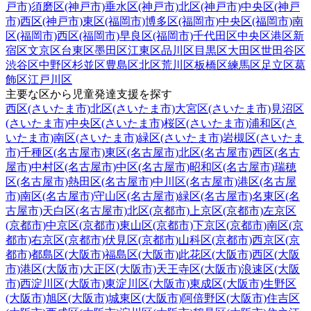
戸市)
須磨区(神戸市)
垂水区(神戸市)
北区(神戸市)
中央区(神戸
市)
西区(神戸市)
東区(福岡市)
博多区(福岡市)
中央区(福岡市)
南
区(福岡市)
西区(福岡市)
早良区(福岡市)
千代田区
中央区
港区
新
宿区
文京区
台東区
墨田区
江東区
品川区
目黒区
大田区
世田谷区
渋谷区
中野区
杉並区
豊島区
北区
荒川区
板橋区
練馬区
足立区
葛
飾区
江戸川区
主要な区から児童発達支援を探す
西区(さいたま市)
北区(さいたま市)
大宮区(さいたま市)
見沼区
(さいたま市)
中央区(さいたま市)
桜区(さいたま市)
浦和区(さ
いたま市)
南区(さいたま市)
緑区(さいたま市)
岩槻区(さいたま
市)
千種区(名古屋市)
東区(名古屋市)
北区(名古屋市)
西区(名古
屋市)
中村区(名古屋市)
中区(名古屋市)
昭和区(名古屋市)
瑞穂
区(名古屋市)
熱田区(名古屋市)
中川区(名古屋市)
港区(名古屋
市)
南区(名古屋市)
守山区(名古屋市)
緑区(名古屋市)
名東区(名
古屋市)
天白区(名古屋市)
北区(京都市)
上京区(京都市)
左京区
(京都市)
中京区(京都市)
東山区(京都市)
下京区(京都市)
南区(京
都市)
右京区(京都市)
伏見区(京都市)
山科区(京都市)
西京区(京
都市)
都島区(大阪市)
福島区(大阪市)
此花区(大阪市)
西区(大阪
市)
港区(大阪市)
大正区(大阪市)
天王寺区(大阪市)
浪速区(大阪
市)
西淀川区(大阪市)
東淀川区(大阪市)
東成区(大阪市)
生野区
(大阪市)
旭区(大阪市)
城東区(大阪市)
阿倍野区(大阪市)
住吉区