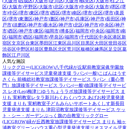
(大阪市)
西成区(大阪市)
淀川区(大阪市)
鶴見区(大阪市)
住之江
区(大阪市)
平野区(大阪市)
北区(大阪市)
中央区(大阪市)
堺区(堺
市)
中区(堺市)
東区(堺市)
西区(堺市)
南区(堺市)
北区(堺市)
美原
区(堺市)
東灘区(神戸市)
灘区(神戸市)
兵庫区(神戸市)
長田区(神
戸市)
須磨区(神戸市)
垂水区(神戸市)
北区(神戸市)
中央区(神戸
市)
西区(神戸市)
東区(福岡市)
博多区(福岡市)
中央区(福岡市)
南
区(福岡市)
西区(福岡市)
早良区(福岡市)
千代田区
中央区
港区
新
宿区
文京区
台東区
墨田区
江東区
品川区
目黒区
大田区
世田谷区
渋谷区
中野区
杉並区
豊島区
北区
荒川区
板橋区
練馬区
足立区
葛
飾区
江戸川区
人気な施設
リックグロー(LICGROW)八千代緑が丘駅前教室
栄眞学園放
課後等デイサービス
児童発達支援 ラパン(一般)
こぱんはうす
さくら 前橋総社教室
放課後等デイサービス ラパン（重心専
門）
放課後等デイサービス ラパン(一般)
放課後等デイサービ
ス レオ(Leo)梅津
じゆうちょうラボ
放課後等デイサービス ま
りも 実籾教室
レタラ新川
わくわくハウス あげお校
児童発達
支援 まりも 実籾教室
子どもみらいサポートあくしす新長田
児童発達支援 まりも 津田沼教室
放課後等デイサービス ケッ
ト・シー・ガーデン
ぷっく旗の台教室
リックグロー
(LICGROW)緑が丘西教室
放課後等デイサービス まりも 袖ヶ
浦教室
グリーンハウス重心型児童発達支援
リオスマイル
児童