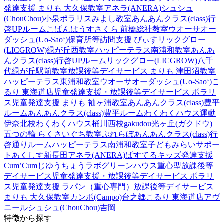
発達支援 まりも 大久保教室
アネラ(ANERA)
シュシュ
(ChouChou)小泉
ポラリスみよし教室
あんあんクラス(class)行
啓UPルーム
こぱんはうすさくら 前橋総社教室
ウオーサオー
ダッシュ(Uo-Sao‘)
保育所等訪問支援 ぴぃす
リックグロー
(LICGROW)緑が丘西教室
ハッピーテラス南浦和教室
あんあ
んクラス(class)行啓UPルーム
リックグロー(LICGROW)八千
代緑が丘駅前教室
放課後等デイサービス まりも 津田沼教室
ハッピーテラス東浦和教室
ウオーサオーダッシュ(Uo-Sao‘)
こ
るり 東海道店
児童発達支援・放課後等デイサービス ポラリ
ス
児童発達支援 まりも 袖ヶ浦教室
あんあんクラス(class)豊平
ルーム
あんあんクラス(class)豊平ルーム
わくわくハウス運動
伊奈北校
わくわくハウス桶川西校
gakudou光ヶ丘(ガクドウ)
五つの輪 らくさいぐち教室
ぷれらぼ
あんあんクラス(class)行
啓通りルーム
ハッピーテラス南浦和教室
子どもみらいサポー
トあくしす新長田
アネラ(ANERA)
ぱすてるキッズ
発達支援
Cum’Cum
じゆうちょうラボ
グリーンハウス重心型放課後等
デイサービス
児童発達支援・放課後等デイサービス ポラリ
ス
児童発達支援 ラパン（重心専門）
放課後等デイサービス
まりも 大久保教室
カンポ(Campo)台之郷
こるり 東海道店
アヴ
ニール
シュシュ(ChouChou)吉岡
特徴から探す