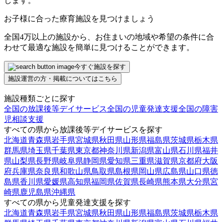
します。
お子様に合った療育施設を見つけましょう
全国4万以上の施設から、お住まいの地域や希望の条件に合
わせて最適な施設を簡単に見つけることができます。
今すぐ施設を探す
施設運営の方・掲載についてはこちら
施設種類ごとに探す
全国の放課後等デイサービス
全国の児童発達支援
全国の障害
児相談支援
すべての県から放課後等デイサービスを探す
北海道
青森県
岩手県
宮城県
秋田県
山形県
福島県
茨城県
栃木県
群馬県
埼玉県
千葉県
東京都
神奈川県
新潟県
富山県
石川県
福井
県
山梨県
長野県
岐阜県
静岡県
愛知県
三重県
滋賀県
京都府
大阪
府
兵庫県
奈良県
和歌山県
鳥取県
島根県
岡山県
広島県
山口県
徳
島県
香川県
愛媛県
高知県
福岡県
佐賀県
長崎県
熊本県
大分県
宮
崎県
鹿児島県
沖縄県
すべての県から児童発達支援を探す
北海道
青森県
岩手県
宮城県
秋田県
山形県
福島県
茨城県
栃木県