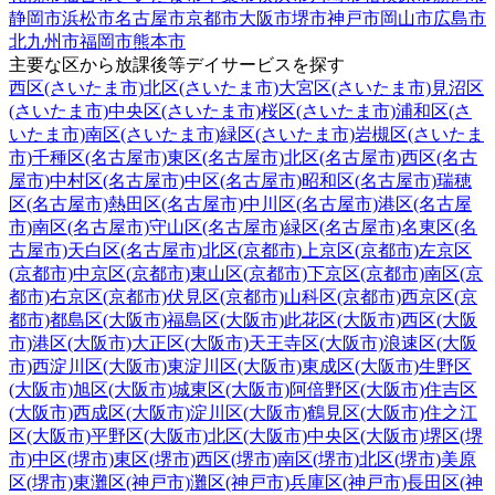
静岡市
浜松市
名古屋市
京都市
大阪市
堺市
神戸市
岡山市
広島市
北九州市
福岡市
熊本市
主要な区から放課後等デイサービスを探す
西区(さいたま市)
北区(さいたま市)
大宮区(さいたま市)
見沼区
(さいたま市)
中央区(さいたま市)
桜区(さいたま市)
浦和区(さ
いたま市)
南区(さいたま市)
緑区(さいたま市)
岩槻区(さいたま
市)
千種区(名古屋市)
東区(名古屋市)
北区(名古屋市)
西区(名古
屋市)
中村区(名古屋市)
中区(名古屋市)
昭和区(名古屋市)
瑞穂
区(名古屋市)
熱田区(名古屋市)
中川区(名古屋市)
港区(名古屋
市)
南区(名古屋市)
守山区(名古屋市)
緑区(名古屋市)
名東区(名
古屋市)
天白区(名古屋市)
北区(京都市)
上京区(京都市)
左京区
(京都市)
中京区(京都市)
東山区(京都市)
下京区(京都市)
南区(京
都市)
右京区(京都市)
伏見区(京都市)
山科区(京都市)
西京区(京
都市)
都島区(大阪市)
福島区(大阪市)
此花区(大阪市)
西区(大阪
市)
港区(大阪市)
大正区(大阪市)
天王寺区(大阪市)
浪速区(大阪
市)
西淀川区(大阪市)
東淀川区(大阪市)
東成区(大阪市)
生野区
(大阪市)
旭区(大阪市)
城東区(大阪市)
阿倍野区(大阪市)
住吉区
(大阪市)
西成区(大阪市)
淀川区(大阪市)
鶴見区(大阪市)
住之江
区(大阪市)
平野区(大阪市)
北区(大阪市)
中央区(大阪市)
堺区(堺
市)
中区(堺市)
東区(堺市)
西区(堺市)
南区(堺市)
北区(堺市)
美原
区(堺市)
東灘区(神戸市)
灘区(神戸市)
兵庫区(神戸市)
長田区(神