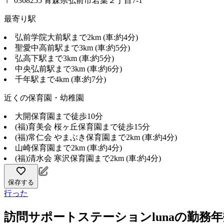
〒 0368255 青森県弘前市若葉２丁目7-1
最寄り駅
弘前学院大前駅まで2km (車:約4分)
聖愛中高前駅まで3km (車:約5分)
弘高下駅まで3km (車:約5分)
中央弘前駅まで3km (車:約6分)
千年駅まで4km (車:約7分)
近くの保育園・幼稚園
大開保育園まで徒歩10分
(福)育美会 桜ヶ丘保育園まで徒歩15分
(福)常仁会 やまぶき保育園まで2km (車:約4分)
山崎保育園まで2km (車:約4分)
(福)清水会 寒沢保育園まで2km (車:約4分)
保存する
行った
訪問サポートステーションlunaの勤務