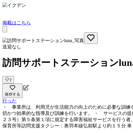
掲載はこちら
送迎なし
訪問サポートステーションlun
7
保存する
行った
・ 事業所は、利用児が生活能力の向上のために必要な訓練
切かつ効果的な指導及び訓練を行います。 ・ サービスの
２３号）第５条第１項に規定する障害福祉サービスを行う者
保育所等訪問支援
タクシー：奥羽本線弘前駅より約１５分 車：