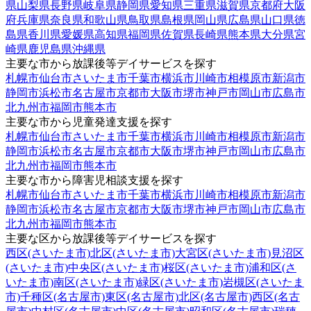
県
山梨県
長野県
岐阜県
静岡県
愛知県
三重県
滋賀県
京都府
大阪
府
兵庫県
奈良県
和歌山県
鳥取県
島根県
岡山県
広島県
山口県
徳
島県
香川県
愛媛県
高知県
福岡県
佐賀県
長崎県
熊本県
大分県
宮
崎県
鹿児島県
沖縄県
主要な市から放課後等デイサービスを探す
札幌市
仙台市
さいたま市
千葉市
横浜市
川崎市
相模原市
新潟市
静岡市
浜松市
名古屋市
京都市
大阪市
堺市
神戸市
岡山市
広島市
北九州市
福岡市
熊本市
主要な市から児童発達支援を探す
札幌市
仙台市
さいたま市
千葉市
横浜市
川崎市
相模原市
新潟市
静岡市
浜松市
名古屋市
京都市
大阪市
堺市
神戸市
岡山市
広島市
北九州市
福岡市
熊本市
主要な市から障害児相談支援を探す
札幌市
仙台市
さいたま市
千葉市
横浜市
川崎市
相模原市
新潟市
静岡市
浜松市
名古屋市
京都市
大阪市
堺市
神戸市
岡山市
広島市
北九州市
福岡市
熊本市
主要な区から放課後等デイサービスを探す
西区(さいたま市)
北区(さいたま市)
大宮区(さいたま市)
見沼区
(さいたま市)
中央区(さいたま市)
桜区(さいたま市)
浦和区(さ
いたま市)
南区(さいたま市)
緑区(さいたま市)
岩槻区(さいたま
市)
千種区(名古屋市)
東区(名古屋市)
北区(名古屋市)
西区(名古