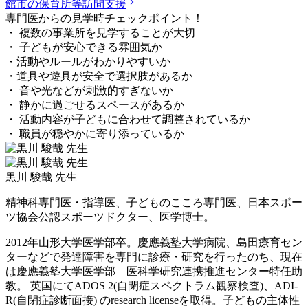
館市の保育所等訪問支援
専門医からの見学時チェックポイント！
・ 複数の事業所を見学することが大切
・ 子どもが安心できる雰囲気か
・活動やルールがわかりやすいか
・道具や遊具が安全で選択肢があるか
・ 音や光などが刺激的すぎないか
・ 静かに過ごせるスペースがあるか
・ 活動内容が子どもに合わせて調整されているか
・ 職員が穏やかに寄り添っているか
黒川 駿哉 先生
精神科専門医・指導医、子どものこころ専門医、日本スポー
ツ協会公認スポーツドクター、医学博士。
2012年山形大学医学部卒。慶應義塾大学病院、島田療育セン
ターなどで発達障害を専門に診療・研究を行ったのち、現在
は慶應義塾大学医学部 医科学研究連携推進センター特任助
教。 英国にてADOS 2(自閉症スペクトラム観察検査)、ADI-
R(自閉症診断面接) のresearch licenseを取得。子どもの主体性