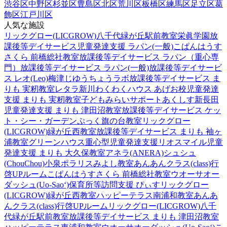
渋谷区
中野区
杉並区
豊島区
北区
荒川区
板橋区
練馬区
足立区
葛
飾区
江戸川区
人気な施設
リックグロー(LICGROW)八千代緑が丘駅前教室
栄眞学園放
課後等デイサービス
児童発達支援 ラパン(一般)
こぱんはうす
さくら 前橋総社教室
放課後等デイサービス ラパン（重心専
門）
放課後等デイサービス ラパン(一般)
放課後等デイサービ
ス レオ(Leo)梅津
じゆうちょうラボ
放課後等デイサービス ま
りも 実籾教室
レタラ新川
わくわくハウス あげお校
児童発達
支援 まりも 実籾教室
子どもみらいサポートあくしす新長田
児童発達支援 まりも 津田沼教室
放課後等デイサービス ケッ
ト・シー・ガーデン
ぷっく旗の台教室
リックグロー
(LICGROW)緑が丘西教室
放課後等デイサービス まりも 袖ヶ
浦教室
グリーンハウス重心型児童発達支援
リオスマイル
児童
発達支援 まりも 大久保教室
アネラ(ANERA)
シュシュ
(ChouChou)小泉
ポラリスみよし教室
あんあんクラス(class)行
啓UPルーム
こぱんはうすさくら 前橋総社教室
ウオーサオー
ダッシュ(Uo-Sao‘)
保育所等訪問支援 ぴぃす
リックグロー
(LICGROW)緑が丘西教室
ハッピーテラス南浦和教室
あんあ
んクラス(class)行啓UPルーム
リックグロー(LICGROW)八千
代緑が丘駅前教室
放課後等デイサービス まりも 津田沼教室