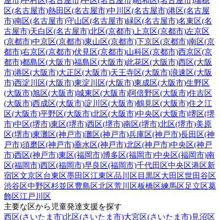
屋市)
中村区(名古屋市)
中区(名古屋市)
昭和区(名古屋市)
瑞穂
区(名古屋市)
熱田区(名古屋市)
中川区(名古屋市)
港区(名古屋
市)
南区(名古屋市)
守山区(名古屋市)
緑区(名古屋市)
名東区(名
古屋市)
天白区(名古屋市)
北区(京都市)
上京区(京都市)
左京区
(京都市)
中京区(京都市)
東山区(京都市)
下京区(京都市)
南区(京
都市)
右京区(京都市)
伏見区(京都市)
山科区(京都市)
西京区(京
都市)
都島区(大阪市)
福島区(大阪市)
此花区(大阪市)
西区(大阪
市)
港区(大阪市)
大正区(大阪市)
天王寺区(大阪市)
浪速区(大阪
市)
西淀川区(大阪市)
東淀川区(大阪市)
東成区(大阪市)
生野区
(大阪市)
旭区(大阪市)
城東区(大阪市)
阿倍野区(大阪市)
住吉区
(大阪市)
西成区(大阪市)
淀川区(大阪市)
鶴見区(大阪市)
住之江
区(大阪市)
平野区(大阪市)
北区(大阪市)
中央区(大阪市)
堺区(堺
市)
中区(堺市)
東区(堺市)
西区(堺市)
南区(堺市)
北区(堺市)
美原
区(堺市)
東灘区(神戸市)
灘区(神戸市)
兵庫区(神戸市)
長田区(神
戸市)
須磨区(神戸市)
垂水区(神戸市)
北区(神戸市)
中央区(神戸
市)
西区(神戸市)
東区(福岡市)
博多区(福岡市)
中央区(福岡市)
南
区(福岡市)
西区(福岡市)
早良区(福岡市)
千代田区
中央区
港区
新
宿区
文京区
台東区
墨田区
江東区
品川区
目黒区
大田区
世田谷区
渋谷区
中野区
杉並区
豊島区
北区
荒川区
板橋区
練馬区
足立区
葛
飾区
江戸川区
主要な区から児童発達支援を探す
西区(さいたま市)
北区(さいたま市)
大宮区(さいたま市)
見沼区