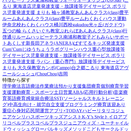
ハッピーテラス東浦和教室
ウオーサオーダッシュ(Uo-Sao‘)
こ
るり 東海道店
児童発達支援・放課後等デイサービス ポラリ
ス
児童発達支援 まりも 袖ヶ浦教室
あんあんクラス(class)豊平
ルーム
あんあんクラス(class)豊平ルーム
わくわくハウス運動
伊奈北校
わくわくハウス桶川西校
gakudou光ヶ丘(ガクドウ)
五つの輪 らくさいぐち教室
ぷれらぼ
あんあんクラス(class)行
啓通りルーム
ハッピーテラス南浦和教室
子どもみらいサポー
トあくしす新長田
アネラ(ANERA)
ぱすてるキッズ
発達支援
Cum’Cum
じゆうちょうラボ
グリーンハウス重心型放課後等
デイサービス
児童発達支援・放課後等デイサービス ポラリ
ス
児童発達支援 ラパン（重心専門）
放課後等デイサービス
まりも 大久保教室
カンポ(Campo)台之郷
こるり 東海道店
アヴ
ニール
シュシュ(ChouChou)吉岡
特徴から探す
理学療法
言語療法
作業療法
預かり支援
集団療育
個別療育
学習
支援
運動療育・スポーツ
土日営業
ABA(応用行動分析)
音楽療
育
英語療育
感覚統合療法
SST(ソーシャルスキルトレーニン
グ)
中高生向け・就労自立支援
プログラミング療育
送迎あり
重症心身対応
民間運営
アプリ×TODAY
ハビー
リタリコジュ
ニア
ケンリハスポーツキッズ
アシスト
K-Y’s Style
トイロ
アプ
リ
コペルプラス
コペルプラスジュニア
ウィズ・ユー
チャイル
ドウィッシュ
グローバルキッズメソッド
こどもサークル
ドッ