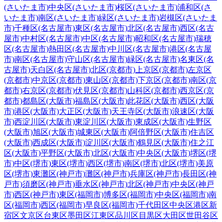
(さいたま市)
中央区(さいたま市)
桜区(さいたま市)
浦和区(さ
いたま市)
南区(さいたま市)
緑区(さいたま市)
岩槻区(さいたま
市)
千種区(名古屋市)
東区(名古屋市)
北区(名古屋市)
西区(名古
屋市)
中村区(名古屋市)
中区(名古屋市)
昭和区(名古屋市)
瑞穂
区(名古屋市)
熱田区(名古屋市)
中川区(名古屋市)
港区(名古屋
市)
南区(名古屋市)
守山区(名古屋市)
緑区(名古屋市)
名東区(名
古屋市)
天白区(名古屋市)
北区(京都市)
上京区(京都市)
左京区
(京都市)
中京区(京都市)
東山区(京都市)
下京区(京都市)
南区(京
都市)
右京区(京都市)
伏見区(京都市)
山科区(京都市)
西京区(京
都市)
都島区(大阪市)
福島区(大阪市)
此花区(大阪市)
西区(大阪
市)
港区(大阪市)
大正区(大阪市)
天王寺区(大阪市)
浪速区(大阪
市)
西淀川区(大阪市)
東淀川区(大阪市)
東成区(大阪市)
生野区
(大阪市)
旭区(大阪市)
城東区(大阪市)
阿倍野区(大阪市)
住吉区
(大阪市)
西成区(大阪市)
淀川区(大阪市)
鶴見区(大阪市)
住之江
区(大阪市)
平野区(大阪市)
北区(大阪市)
中央区(大阪市)
堺区(堺
市)
中区(堺市)
東区(堺市)
西区(堺市)
南区(堺市)
北区(堺市)
美原
区(堺市)
東灘区(神戸市)
灘区(神戸市)
兵庫区(神戸市)
長田区(神
戸市)
須磨区(神戸市)
垂水区(神戸市)
北区(神戸市)
中央区(神戸
市)
西区(神戸市)
東区(福岡市)
博多区(福岡市)
中央区(福岡市)
南
区(福岡市)
西区(福岡市)
早良区(福岡市)
千代田区
中央区
港区
新
宿区
文京区
台東区
墨田区
江東区
品川区
目黒区
大田区
世田谷区