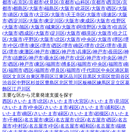
都市)
右京区(京都市)
伏見区(京都市)
山科区(京都市)
西京区(京
都市)
都島区(大阪市)
福島区(大阪市)
此花区(大阪市)
西区(大阪
市)
港区(大阪市)
大正区(大阪市)
天王寺区(大阪市)
浪速区(大阪
市)
西淀川区(大阪市)
東淀川区(大阪市)
東成区(大阪市)
生野区
(大阪市)
旭区(大阪市)
城東区(大阪市)
阿倍野区(大阪市)
住吉区
(大阪市)
西成区(大阪市)
淀川区(大阪市)
鶴見区(大阪市)
住之江
区(大阪市)
平野区(大阪市)
北区(大阪市)
中央区(大阪市)
堺区(堺
市)
中区(堺市)
東区(堺市)
西区(堺市)
南区(堺市)
北区(堺市)
美原
区(堺市)
東灘区(神戸市)
灘区(神戸市)
兵庫区(神戸市)
長田区(神
戸市)
須磨区(神戸市)
垂水区(神戸市)
北区(神戸市)
中央区(神戸
市)
西区(神戸市)
東区(福岡市)
博多区(福岡市)
中央区(福岡市)
南
区(福岡市)
西区(福岡市)
早良区(福岡市)
千代田区
中央区
港区
新
宿区
文京区
台東区
墨田区
江東区
品川区
目黒区
大田区
世田谷区
渋谷区
中野区
杉並区
豊島区
北区
荒川区
板橋区
練馬区
足立区
葛
飾区
江戸川区
主要な区から児童発達支援を探す
西区(さいたま市)
北区(さいたま市)
大宮区(さいたま市)
見沼区
(さいたま市)
中央区(さいたま市)
桜区(さいたま市)
浦和区(さ
いたま市)
南区(さいたま市)
緑区(さいたま市)
岩槻区(さいたま
市)
千種区(名古屋市)
東区(名古屋市)
北区(名古屋市)
西区(名古
屋市)
中村区(名古屋市)
中区(名古屋市)
昭和区(名古屋市)
瑞穂