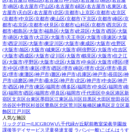
区(名古屋市)
熱田区(名古屋市)
中川区(名古屋市)
港区(名古屋
市)
南区(名古屋市)
守山区(名古屋市)
緑区(名古屋市)
名東区(名
古屋市)
天白区(名古屋市)
北区(京都市)
上京区(京都市)
左京区
(京都市)
中京区(京都市)
東山区(京都市)
下京区(京都市)
南区(京
都市)
右京区(京都市)
伏見区(京都市)
山科区(京都市)
西京区(京
都市)
都島区(大阪市)
福島区(大阪市)
此花区(大阪市)
西区(大阪
市)
港区(大阪市)
大正区(大阪市)
天王寺区(大阪市)
浪速区(大阪
市)
西淀川区(大阪市)
東淀川区(大阪市)
東成区(大阪市)
生野区
(大阪市)
旭区(大阪市)
城東区(大阪市)
阿倍野区(大阪市)
住吉区
(大阪市)
西成区(大阪市)
淀川区(大阪市)
鶴見区(大阪市)
住之江
区(大阪市)
平野区(大阪市)
北区(大阪市)
中央区(大阪市)
堺区(堺
市)
中区(堺市)
東区(堺市)
西区(堺市)
南区(堺市)
北区(堺市)
美原
区(堺市)
東灘区(神戸市)
灘区(神戸市)
兵庫区(神戸市)
長田区(神
戸市)
須磨区(神戸市)
垂水区(神戸市)
北区(神戸市)
中央区(神戸
市)
西区(神戸市)
東区(福岡市)
博多区(福岡市)
中央区(福岡市)
南
区(福岡市)
西区(福岡市)
早良区(福岡市)
千代田区
中央区
港区
新
宿区
文京区
台東区
墨田区
江東区
品川区
目黒区
大田区
世田谷区
渋谷区
中野区
杉並区
豊島区
北区
荒川区
板橋区
練馬区
足立区
葛
飾区
江戸川区
人気な施設
リックグロー(LICGROW)八千代緑が丘駅前教室
栄眞学園放
課後等デイサービス
児童発達支援 ラパン(一般)
こぱんはうす