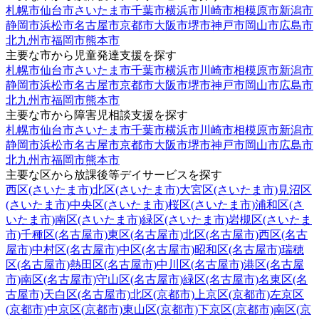
札幌市
仙台市
さいたま市
千葉市
横浜市
川崎市
相模原市
新潟市
静岡市
浜松市
名古屋市
京都市
大阪市
堺市
神戸市
岡山市
広島市
北九州市
福岡市
熊本市
主要な市から児童発達支援を探す
札幌市
仙台市
さいたま市
千葉市
横浜市
川崎市
相模原市
新潟市
静岡市
浜松市
名古屋市
京都市
大阪市
堺市
神戸市
岡山市
広島市
北九州市
福岡市
熊本市
主要な市から障害児相談支援を探す
札幌市
仙台市
さいたま市
千葉市
横浜市
川崎市
相模原市
新潟市
静岡市
浜松市
名古屋市
京都市
大阪市
堺市
神戸市
岡山市
広島市
北九州市
福岡市
熊本市
主要な区から放課後等デイサービスを探す
西区(さいたま市)
北区(さいたま市)
大宮区(さいたま市)
見沼区
(さいたま市)
中央区(さいたま市)
桜区(さいたま市)
浦和区(さ
いたま市)
南区(さいたま市)
緑区(さいたま市)
岩槻区(さいたま
市)
千種区(名古屋市)
東区(名古屋市)
北区(名古屋市)
西区(名古
屋市)
中村区(名古屋市)
中区(名古屋市)
昭和区(名古屋市)
瑞穂
区(名古屋市)
熱田区(名古屋市)
中川区(名古屋市)
港区(名古屋
市)
南区(名古屋市)
守山区(名古屋市)
緑区(名古屋市)
名東区(名
古屋市)
天白区(名古屋市)
北区(京都市)
上京区(京都市)
左京区
(京都市)
中京区(京都市)
東山区(京都市)
下京区(京都市)
南区(京