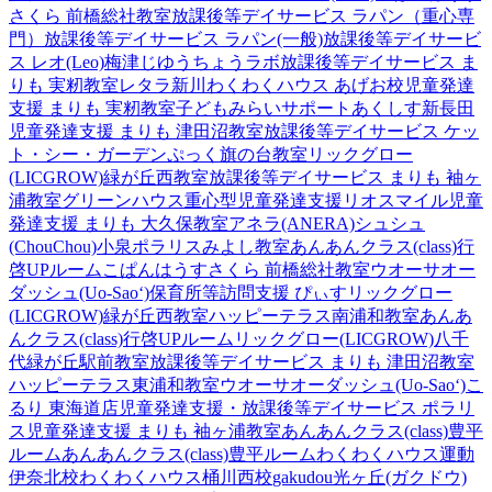
さくら 前橋総社教室
放課後等デイサービス ラパン（重心専
門）
放課後等デイサービス ラパン(一般)
放課後等デイサービ
ス レオ(Leo)梅津
じゆうちょうラボ
放課後等デイサービス ま
りも 実籾教室
レタラ新川
わくわくハウス あげお校
児童発達
支援 まりも 実籾教室
子どもみらいサポートあくしす新長田
児童発達支援 まりも 津田沼教室
放課後等デイサービス ケッ
ト・シー・ガーデン
ぷっく旗の台教室
リックグロー
(LICGROW)緑が丘西教室
放課後等デイサービス まりも 袖ヶ
浦教室
グリーンハウス重心型児童発達支援
リオスマイル
児童
発達支援 まりも 大久保教室
アネラ(ANERA)
シュシュ
(ChouChou)小泉
ポラリスみよし教室
あんあんクラス(class)行
啓UPルーム
こぱんはうすさくら 前橋総社教室
ウオーサオー
ダッシュ(Uo-Sao‘)
保育所等訪問支援 ぴぃす
リックグロー
(LICGROW)緑が丘西教室
ハッピーテラス南浦和教室
あんあ
んクラス(class)行啓UPルーム
リックグロー(LICGROW)八千
代緑が丘駅前教室
放課後等デイサービス まりも 津田沼教室
ハッピーテラス東浦和教室
ウオーサオーダッシュ(Uo-Sao‘)
こ
るり 東海道店
児童発達支援・放課後等デイサービス ポラリ
ス
児童発達支援 まりも 袖ヶ浦教室
あんあんクラス(class)豊平
ルーム
あんあんクラス(class)豊平ルーム
わくわくハウス運動
伊奈北校
わくわくハウス桶川西校
gakudou光ヶ丘(ガクドウ)