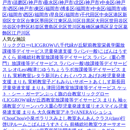
戸市)
須磨区(神戸市)
垂水区(神戸市)
北区(神戸市)
中央区(神戸
市)
西区(神戸市)
東区(福岡市)
博多区(福岡市)
中央区(福岡市)
南
区(福岡市)
西区(福岡市)
早良区(福岡市)
千代田区
中央区
港区
新
宿区
文京区
台東区
墨田区
江東区
品川区
目黒区
大田区
世田谷区
渋谷区
中野区
杉並区
豊島区
北区
荒川区
板橋区
練馬区
足立区
葛
飾区
江戸川区
人気な施設
リックグロー(LICGROW)八千代緑が丘駅前教室
栄眞学園放
課後等デイサービス
児童発達支援 ラパン(一般)
こぱんはうす
さくら 前橋総社教室
放課後等デイサービス ラパン（重心専
門）
放課後等デイサービス ラパン(一般)
放課後等デイサービ
ス レオ(Leo)梅津
じゆうちょうラボ
放課後等デイサービス ま
りも 実籾教室
レタラ新川
わくわくハウス あげお校
児童発達
支援 まりも 実籾教室
子どもみらいサポートあくしす新長田
児童発達支援 まりも 津田沼教室
放課後等デイサービス ケッ
ト・シー・ガーデン
ぷっく旗の台教室
リックグロー
(LICGROW)緑が丘西教室
放課後等デイサービス まりも 袖ヶ
浦教室
グリーンハウス重心型児童発達支援
リオスマイル
児童
発達支援 まりも 大久保教室
アネラ(ANERA)
シュシュ
(ChouChou)小泉
ポラリスみよし教室
あんあんクラス(class)行
啓UPルーム
こぱんはうすさくら 前橋総社教室
ウオーサオー