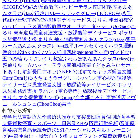
ダッシュ(Uo-Sao‘)
保育所等訪問支援 ぴぃす
リックグロー
(LICGROW)緑が丘西教室
ハッピーテラス南浦和教室
あんあ
んクラス(class)行啓UPルーム
リックグロー(LICGROW)八千
代緑が丘駅前教室
放課後等デイサービス まりも 津田沼教室
ハッピーテラス東浦和教室
ウオーサオーダッシュ(Uo-Sao‘)
こ
るり 東海道店
児童発達支援・放課後等デイサービス ポラリ
ス
児童発達支援 まりも 袖ヶ浦教室
あんあんクラス(class)豊平
ルーム
あんあんクラス(class)豊平ルーム
わくわくハウス運動
伊奈北校
わくわくハウス桶川西校
gakudou光ヶ丘(ガクドウ)
五つの輪 らくさいぐち教室
ぷれらぼ
あんあんクラス(class)行
啓通りルーム
ハッピーテラス南浦和教室
子どもみらいサポー
トあくしす新長田
アネラ(ANERA)
ぱすてるキッズ
発達支援
Cum’Cum
じゆうちょうラボ
グリーンハウス重心型放課後等
デイサービス
児童発達支援・放課後等デイサービス ポラリ
ス
児童発達支援 ラパン（重心専門）
放課後等デイサービス
まりも 大久保教室
カンポ(Campo)台之郷
こるり 東海道店
アヴ
ニール
シュシュ(ChouChou)吉岡
特徴から探す
理学療法
言語療法
作業療法
預かり支援
集団療育
個別療育
学習
支援
運動療育・スポーツ
土日営業
ABA(応用行動分析)
音楽療
育
英語療育
感覚統合療法
SST(ソーシャルスキルトレーニン
グ)
中高生向け・就労自立支援
プログラミング療育
送迎あり