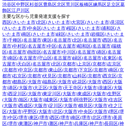
渋谷区
中野区
杉並区
豊島区
北区
荒川区
板橋区
練馬区
足立区
葛
飾区
江戸川区
主要な区から児童発達支援を探す
西区(さいたま市)
北区(さいたま市)
大宮区(さいたま市)
見沼区
(さいたま市)
中央区(さいたま市)
桜区(さいたま市)
浦和区(さ
いたま市)
南区(さいたま市)
緑区(さいたま市)
岩槻区(さいたま
市)
千種区(名古屋市)
東区(名古屋市)
北区(名古屋市)
西区(名古
屋市)
中村区(名古屋市)
中区(名古屋市)
昭和区(名古屋市)
瑞穂
区(名古屋市)
熱田区(名古屋市)
中川区(名古屋市)
港区(名古屋
市)
南区(名古屋市)
守山区(名古屋市)
緑区(名古屋市)
名東区(名
古屋市)
天白区(名古屋市)
北区(京都市)
上京区(京都市)
左京区
(京都市)
中京区(京都市)
東山区(京都市)
下京区(京都市)
南区(京
都市)
右京区(京都市)
伏見区(京都市)
山科区(京都市)
西京区(京
都市)
都島区(大阪市)
福島区(大阪市)
此花区(大阪市)
西区(大阪
市)
港区(大阪市)
大正区(大阪市)
天王寺区(大阪市)
浪速区(大阪
市)
西淀川区(大阪市)
東淀川区(大阪市)
東成区(大阪市)
生野区
(大阪市)
旭区(大阪市)
城東区(大阪市)
阿倍野区(大阪市)
住吉区
(大阪市)
西成区(大阪市)
淀川区(大阪市)
鶴見区(大阪市)
住之江
区(大阪市)
平野区(大阪市)
北区(大阪市)
中央区(大阪市)
堺区(堺
市)
中区(堺市)
東区(堺市)
西区(堺市)
南区(堺市)
北区(堺市)
美原
区(堺市)
東灘区(神戸市)
灘区(神戸市)
兵庫区(神戸市)
長田区(神