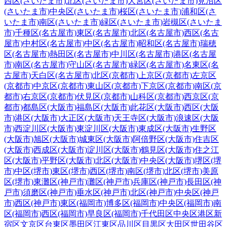
西区(さいたま市)
北区(さいたま市)
大宮区(さいたま市)
見沼区
(さいたま市)
中央区(さいたま市)
桜区(さいたま市)
浦和区(さ
いたま市)
南区(さいたま市)
緑区(さいたま市)
岩槻区(さいたま
市)
千種区(名古屋市)
東区(名古屋市)
北区(名古屋市)
西区(名古
屋市)
中村区(名古屋市)
中区(名古屋市)
昭和区(名古屋市)
瑞穂
区(名古屋市)
熱田区(名古屋市)
中川区(名古屋市)
港区(名古屋
市)
南区(名古屋市)
守山区(名古屋市)
緑区(名古屋市)
名東区(名
古屋市)
天白区(名古屋市)
北区(京都市)
上京区(京都市)
左京区
(京都市)
中京区(京都市)
東山区(京都市)
下京区(京都市)
南区(京
都市)
右京区(京都市)
伏見区(京都市)
山科区(京都市)
西京区(京
都市)
都島区(大阪市)
福島区(大阪市)
此花区(大阪市)
西区(大阪
市)
港区(大阪市)
大正区(大阪市)
天王寺区(大阪市)
浪速区(大阪
市)
西淀川区(大阪市)
東淀川区(大阪市)
東成区(大阪市)
生野区
(大阪市)
旭区(大阪市)
城東区(大阪市)
阿倍野区(大阪市)
住吉区
(大阪市)
西成区(大阪市)
淀川区(大阪市)
鶴見区(大阪市)
住之江
区(大阪市)
平野区(大阪市)
北区(大阪市)
中央区(大阪市)
堺区(堺
市)
中区(堺市)
東区(堺市)
西区(堺市)
南区(堺市)
北区(堺市)
美原
区(堺市)
東灘区(神戸市)
灘区(神戸市)
兵庫区(神戸市)
長田区(神
戸市)
須磨区(神戸市)
垂水区(神戸市)
北区(神戸市)
中央区(神戸
市)
西区(神戸市)
東区(福岡市)
博多区(福岡市)
中央区(福岡市)
南
区(福岡市)
西区(福岡市)
早良区(福岡市)
千代田区
中央区
港区
新
宿区
文京区
台東区
墨田区
江東区
品川区
目黒区
大田区
世田谷区