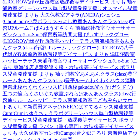
(LICGROW)緑が丘西教室
放課後等デイサービス まりも 袖ヶ
浦教室
グリーンハウス重心型児童発達支援
リオスマイル
児童
発達支援 まりも 大久保教室
アネラ(ANERA)
シュシュ
(ChouChou)小泉
ポラリスみよし教室
あんあんクラス(class)行
啓UPルーム
こぱんはうすさくら 前橋総社教室
ウオーサオー
ダッシュ(Uo-Sao‘)
保育所等訪問支援 ぴぃす
リックグロー
(LICGROW)緑が丘西教室
ハッピーテラス南浦和教室
あんあ
んクラス(class)行啓UPルーム
リックグロー(LICGROW)八千
代緑が丘駅前教室
放課後等デイサービス まりも 津田沼教室
ハッピーテラス東浦和教室
ウオーサオーダッシュ(Uo-Sao‘)
こ
るり 東海道店
児童発達支援・放課後等デイサービス ポラリ
ス
児童発達支援 まりも 袖ヶ浦教室
あんあんクラス(class)豊平
ルーム
あんあんクラス(class)豊平ルーム
わくわくハウス運動
伊奈北校
わくわくハウス桶川西校
gakudou光ヶ丘(ガクドウ)
五つの輪 らくさいぐち教室
ぷれらぼ
あんあんクラス(class)行
啓通りルーム
ハッピーテラス南浦和教室
子どもみらいサポー
トあくしす新長田
アネラ(ANERA)
ぱすてるキッズ
発達支援
Cum’Cum
じゆうちょうラボ
グリーンハウス重心型放課後等
デイサービス
児童発達支援・放課後等デイサービス ポラリ
ス
児童発達支援 ラパン（重心専門）
放課後等デイサービス
まりも 大久保教室
カンポ(Campo)台之郷
こるり 東海道店
アヴ
ニール
シュシュ(ChouChou)吉岡