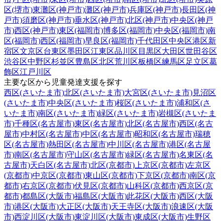
区(堺市)
東灘区(神戸市)
灘区(神戸市)
兵庫区(神戸市)
長田区(神
戸市)
須磨区(神戸市)
垂水区(神戸市)
北区(神戸市)
中央区(神戸
市)
西区(神戸市)
東区(福岡市)
博多区(福岡市)
中央区(福岡市)
南
区(福岡市)
西区(福岡市)
早良区(福岡市)
千代田区
中央区
港区
新
宿区
文京区
台東区
墨田区
江東区
品川区
目黒区
大田区
世田谷区
渋谷区
中野区
杉並区
豊島区
北区
荒川区
板橋区
練馬区
足立区
葛
飾区
江戸川区
主要な区から児童発達支援を探す
西区(さいたま市)
北区(さいたま市)
大宮区(さいたま市)
見沼区
(さいたま市)
中央区(さいたま市)
桜区(さいたま市)
浦和区(さ
いたま市)
南区(さいたま市)
緑区(さいたま市)
岩槻区(さいたま
市)
千種区(名古屋市)
東区(名古屋市)
北区(名古屋市)
西区(名古
屋市)
中村区(名古屋市)
中区(名古屋市)
昭和区(名古屋市)
瑞穂
区(名古屋市)
熱田区(名古屋市)
中川区(名古屋市)
港区(名古屋
市)
南区(名古屋市)
守山区(名古屋市)
緑区(名古屋市)
名東区(名
古屋市)
天白区(名古屋市)
北区(京都市)
上京区(京都市)
左京区
(京都市)
中京区(京都市)
東山区(京都市)
下京区(京都市)
南区(京
都市)
右京区(京都市)
伏見区(京都市)
山科区(京都市)
西京区(京
都市)
都島区(大阪市)
福島区(大阪市)
此花区(大阪市)
西区(大阪
市)
港区(大阪市)
大正区(大阪市)
天王寺区(大阪市)
浪速区(大阪
市)
西淀川区(大阪市)
東淀川区(大阪市)
東成区(大阪市)
生野区