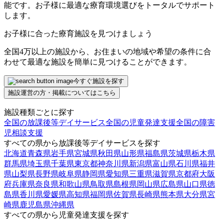
能です。お子様に最適な療育環境選びをトータルでサポート
します。
お子様に合った療育施設を見つけましょう
全国4万以上の施設から、お住まいの地域や希望の条件に合
わせて最適な施設を簡単に見つけることができます。
今すぐ施設を探す
施設運営の方・掲載についてはこちら
施設種類ごとに探す
全国の放課後等デイサービス
全国の児童発達支援
全国の障害
児相談支援
すべての県から放課後等デイサービスを探す
北海道
青森県
岩手県
宮城県
秋田県
山形県
福島県
茨城県
栃木県
群馬県
埼玉県
千葉県
東京都
神奈川県
新潟県
富山県
石川県
福井
県
山梨県
長野県
岐阜県
静岡県
愛知県
三重県
滋賀県
京都府
大阪
府
兵庫県
奈良県
和歌山県
鳥取県
島根県
岡山県
広島県
山口県
徳
島県
香川県
愛媛県
高知県
福岡県
佐賀県
長崎県
熊本県
大分県
宮
崎県
鹿児島県
沖縄県
すべての県から児童発達支援を探す