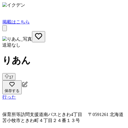
掲載はこちら
送迎なし
りあん
17
保存する
行った
保育所等訪問支援
道南バスときわ4丁目 〒0591261 北海道
苫小牧市ときわ町４丁目２４番１３号