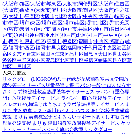
(大阪市)
旭区(大阪市)
城東区(大阪市)
阿倍野区(大阪市)
住吉区
(大阪市)
西成区(大阪市)
淀川区(大阪市)
鶴見区(大阪市)
住之江
区(大阪市)
平野区(大阪市)
北区(大阪市)
中央区(大阪市)
堺区(堺
市)
中区(堺市)
東区(堺市)
西区(堺市)
南区(堺市)
北区(堺市)
美原
区(堺市)
東灘区(神戸市)
灘区(神戸市)
兵庫区(神戸市)
長田区(神
戸市)
須磨区(神戸市)
垂水区(神戸市)
北区(神戸市)
中央区(神戸
市)
西区(神戸市)
東区(福岡市)
博多区(福岡市)
中央区(福岡市)
南
区(福岡市)
西区(福岡市)
早良区(福岡市)
千代田区
中央区
港区
新
宿区
文京区
台東区
墨田区
江東区
品川区
目黒区
大田区
世田谷区
渋谷区
中野区
杉並区
豊島区
北区
荒川区
板橋区
練馬区
足立区
葛
飾区
江戸川区
人気な施設
リックグロー(LICGROW)八千代緑が丘駅前教室
栄眞学園放
課後等デイサービス
児童発達支援 ラパン(一般)
こぱんはうす
さくら 前橋総社教室
放課後等デイサービス ラパン（重心専
門）
放課後等デイサービス ラパン(一般)
放課後等デイサービ
ス レオ(Leo)梅津
じゆうちょうラボ
放課後等デイサービス ま
りも 実籾教室
レタラ新川
わくわくハウス あげお校
児童発達
支援 まりも 実籾教室
子どもみらいサポートあくしす新長田
児童発達支援 まりも 津田沼教室
放課後等デイサービス ケッ
ト・シー・ガーデン
ぷっく旗の台教室
リックグロー