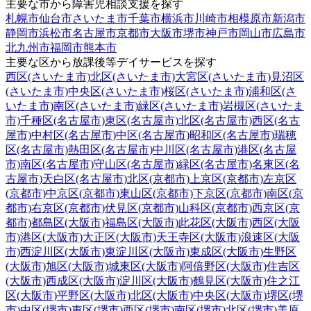
主要な市から障害児相談支援を探す
札幌市
仙台市
さいたま市
千葉市
横浜市
川崎市
相模原市
新潟市
静岡市
浜松市
名古屋市
京都市
大阪市
堺市
神戸市
岡山市
広島市
北九州市
福岡市
熊本市
主要な区から放課後等デイサービスを探す
西区(さいたま市)
北区(さいたま市)
大宮区(さいたま市)
見沼区
(さいたま市)
中央区(さいたま市)
桜区(さいたま市)
浦和区(さ
いたま市)
南区(さいたま市)
緑区(さいたま市)
岩槻区(さいたま
市)
千種区(名古屋市)
東区(名古屋市)
北区(名古屋市)
西区(名古
屋市)
中村区(名古屋市)
中区(名古屋市)
昭和区(名古屋市)
瑞穂
区(名古屋市)
熱田区(名古屋市)
中川区(名古屋市)
港区(名古屋
市)
南区(名古屋市)
守山区(名古屋市)
緑区(名古屋市)
名東区(名
古屋市)
天白区(名古屋市)
北区(京都市)
上京区(京都市)
左京区
(京都市)
中京区(京都市)
東山区(京都市)
下京区(京都市)
南区(京
都市)
右京区(京都市)
伏見区(京都市)
山科区(京都市)
西京区(京
都市)
都島区(大阪市)
福島区(大阪市)
此花区(大阪市)
西区(大阪
市)
港区(大阪市)
大正区(大阪市)
天王寺区(大阪市)
浪速区(大阪
市)
西淀川区(大阪市)
東淀川区(大阪市)
東成区(大阪市)
生野区
(大阪市)
旭区(大阪市)
城東区(大阪市)
阿倍野区(大阪市)
住吉区
(大阪市)
西成区(大阪市)
淀川区(大阪市)
鶴見区(大阪市)
住之江
区(大阪市)
平野区(大阪市)
北区(大阪市)
中央区(大阪市)
堺区(堺
市)
中区(堺市)
東区(堺市)
西区(堺市)
南区(堺市)
北区(堺市)
美原