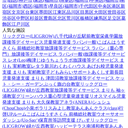
市)
西区(神戸市)
東区(福岡市)
博多区(福岡市)
中央区(福岡市)
南
区(福岡市)
西区(福岡市)
早良区(福岡市)
千代田区
中央区
港区
新
宿区
文京区
台東区
墨田区
江東区
品川区
目黒区
大田区
世田谷区
渋谷区
中野区
杉並区
豊島区
北区
荒川区
板橋区
練馬区
足立区
葛
飾区
江戸川区
人気な施設
リックグロー(LICGROW)八千代緑が丘駅前教室
栄眞学園放
課後等デイサービス
児童発達支援 ラパン(一般)
こぱんはうす
さくら 前橋総社教室
放課後等デイサービス ラパン（重心専
門）
放課後等デイサービス ラパン(一般)
放課後等デイサービ
ス レオ(Leo)梅津
じゆうちょうラボ
放課後等デイサービス ま
りも 実籾教室
レタラ新川
わくわくハウス あげお校
児童発達
支援 まりも 実籾教室
子どもみらいサポートあくしす新長田
児童発達支援 まりも 津田沼教室
放課後等デイサービス ケッ
ト・シー・ガーデン
ぷっく旗の台教室
リックグロー
(LICGROW)緑が丘西教室
放課後等デイサービス まりも 袖ヶ
浦教室
グリーンハウス重心型児童発達支援
リオスマイル
児童
発達支援 まりも 大久保教室
アネラ(ANERA)
シュシュ
(ChouChou)小泉
ポラリスみよし教室
あんあんクラス(class)行
啓UPルーム
こぱんはうすさくら 前橋総社教室
ウオーサオー
ダッシュ(Uo-Sao‘)
保育所等訪問支援 ぴぃす
リックグロー
(LICGROW)緑が丘西教室
ハッピーテラス南浦和教室
あんあ