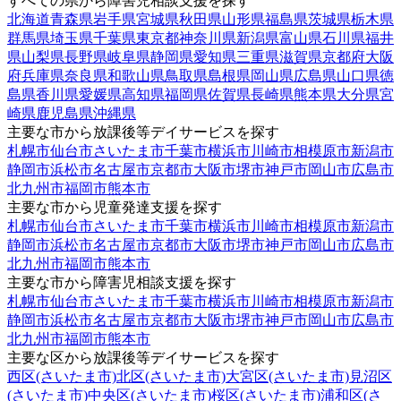
すべての県から障害児相談支援を探す
北海道
青森県
岩手県
宮城県
秋田県
山形県
福島県
茨城県
栃木県
群馬県
埼玉県
千葉県
東京都
神奈川県
新潟県
富山県
石川県
福井
県
山梨県
長野県
岐阜県
静岡県
愛知県
三重県
滋賀県
京都府
大阪
府
兵庫県
奈良県
和歌山県
鳥取県
島根県
岡山県
広島県
山口県
徳
島県
香川県
愛媛県
高知県
福岡県
佐賀県
長崎県
熊本県
大分県
宮
崎県
鹿児島県
沖縄県
主要な市から放課後等デイサービスを探す
札幌市
仙台市
さいたま市
千葉市
横浜市
川崎市
相模原市
新潟市
静岡市
浜松市
名古屋市
京都市
大阪市
堺市
神戸市
岡山市
広島市
北九州市
福岡市
熊本市
主要な市から児童発達支援を探す
札幌市
仙台市
さいたま市
千葉市
横浜市
川崎市
相模原市
新潟市
静岡市
浜松市
名古屋市
京都市
大阪市
堺市
神戸市
岡山市
広島市
北九州市
福岡市
熊本市
主要な市から障害児相談支援を探す
札幌市
仙台市
さいたま市
千葉市
横浜市
川崎市
相模原市
新潟市
静岡市
浜松市
名古屋市
京都市
大阪市
堺市
神戸市
岡山市
広島市
北九州市
福岡市
熊本市
主要な区から放課後等デイサービスを探す
西区(さいたま市)
北区(さいたま市)
大宮区(さいたま市)
見沼区
(さいたま市)
中央区(さいたま市)
桜区(さいたま市)
浦和区(さ