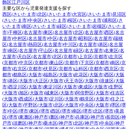
飾区
江戸川区
主要な区から児童発達支援を探す
西区(さいたま市)
北区(さいたま市)
大宮区(さいたま市)
見沼区
(さいたま市)
中央区(さいたま市)
桜区(さいたま市)
浦和区(さ
いたま市)
南区(さいたま市)
緑区(さいたま市)
岩槻区(さいたま
市)
千種区(名古屋市)
東区(名古屋市)
北区(名古屋市)
西区(名古
屋市)
中村区(名古屋市)
中区(名古屋市)
昭和区(名古屋市)
瑞穂
区(名古屋市)
熱田区(名古屋市)
中川区(名古屋市)
港区(名古屋
市)
南区(名古屋市)
守山区(名古屋市)
緑区(名古屋市)
名東区(名
古屋市)
天白区(名古屋市)
北区(京都市)
上京区(京都市)
左京区
(京都市)
中京区(京都市)
東山区(京都市)
下京区(京都市)
南区(京
都市)
右京区(京都市)
伏見区(京都市)
山科区(京都市)
西京区(京
都市)
都島区(大阪市)
福島区(大阪市)
此花区(大阪市)
西区(大阪
市)
港区(大阪市)
大正区(大阪市)
天王寺区(大阪市)
浪速区(大阪
市)
西淀川区(大阪市)
東淀川区(大阪市)
東成区(大阪市)
生野区
(大阪市)
旭区(大阪市)
城東区(大阪市)
阿倍野区(大阪市)
住吉区
(大阪市)
西成区(大阪市)
淀川区(大阪市)
鶴見区(大阪市)
住之江
区(大阪市)
平野区(大阪市)
北区(大阪市)
中央区(大阪市)
堺区(堺
市)
中区(堺市)
東区(堺市)
西区(堺市)
南区(堺市)
北区(堺市)
美原
区(堺市)
東灘区(神戸市)
灘区(神戸市)
兵庫区(神戸市)
長田区(神
戸市)
須磨区(神戸市)
垂水区(神戸市)
北区(神戸市)
中央区(神戸