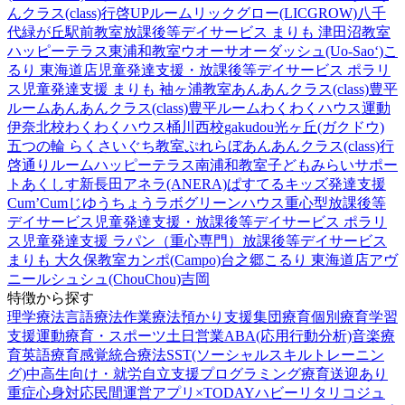
んクラス(class)行啓UPルーム
リックグロー(LICGROW)八千
代緑が丘駅前教室
放課後等デイサービス まりも 津田沼教室
ハッピーテラス東浦和教室
ウオーサオーダッシュ(Uo-Sao‘)
こ
るり 東海道店
児童発達支援・放課後等デイサービス ポラリ
ス
児童発達支援 まりも 袖ヶ浦教室
あんあんクラス(class)豊平
ルーム
あんあんクラス(class)豊平ルーム
わくわくハウス運動
伊奈北校
わくわくハウス桶川西校
gakudou光ヶ丘(ガクドウ)
五つの輪 らくさいぐち教室
ぷれらぼ
あんあんクラス(class)行
啓通りルーム
ハッピーテラス南浦和教室
子どもみらいサポー
トあくしす新長田
アネラ(ANERA)
ぱすてるキッズ
発達支援
Cum’Cum
じゆうちょうラボ
グリーンハウス重心型放課後等
デイサービス
児童発達支援・放課後等デイサービス ポラリ
ス
児童発達支援 ラパン（重心専門）
放課後等デイサービス
まりも 大久保教室
カンポ(Campo)台之郷
こるり 東海道店
アヴ
ニール
シュシュ(ChouChou)吉岡
特徴から探す
理学療法
言語療法
作業療法
預かり支援
集団療育
個別療育
学習
支援
運動療育・スポーツ
土日営業
ABA(応用行動分析)
音楽療
育
英語療育
感覚統合療法
SST(ソーシャルスキルトレーニン
グ)
中高生向け・就労自立支援
プログラミング療育
送迎あり
重症心身対応
民間運営
アプリ×TODAY
ハビー
リタリコジュ