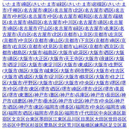
いたま市)
南区(さいたま市)
緑区(さいたま市)
岩槻区(さいたま
市)
千種区(名古屋市)
東区(名古屋市)
北区(名古屋市)
西区(名古
屋市)
中村区(名古屋市)
中区(名古屋市)
昭和区(名古屋市)
瑞穂
区(名古屋市)
熱田区(名古屋市)
中川区(名古屋市)
港区(名古屋
市)
南区(名古屋市)
守山区(名古屋市)
緑区(名古屋市)
名東区(名
古屋市)
天白区(名古屋市)
北区(京都市)
上京区(京都市)
左京区
(京都市)
中京区(京都市)
東山区(京都市)
下京区(京都市)
南区(京
都市)
右京区(京都市)
伏見区(京都市)
山科区(京都市)
西京区(京
都市)
都島区(大阪市)
福島区(大阪市)
此花区(大阪市)
西区(大阪
市)
港区(大阪市)
大正区(大阪市)
天王寺区(大阪市)
浪速区(大阪
市)
西淀川区(大阪市)
東淀川区(大阪市)
東成区(大阪市)
生野区
(大阪市)
旭区(大阪市)
城東区(大阪市)
阿倍野区(大阪市)
住吉区
(大阪市)
西成区(大阪市)
淀川区(大阪市)
鶴見区(大阪市)
住之江
区(大阪市)
平野区(大阪市)
北区(大阪市)
中央区(大阪市)
堺区(堺
市)
中区(堺市)
東区(堺市)
西区(堺市)
南区(堺市)
北区(堺市)
美原
区(堺市)
東灘区(神戸市)
灘区(神戸市)
兵庫区(神戸市)
長田区(神
戸市)
須磨区(神戸市)
垂水区(神戸市)
北区(神戸市)
中央区(神戸
市)
西区(神戸市)
東区(福岡市)
博多区(福岡市)
中央区(福岡市)
南
区(福岡市)
西区(福岡市)
早良区(福岡市)
千代田区
中央区
港区
新
宿区
文京区
台東区
墨田区
江東区
品川区
目黒区
大田区
世田谷区
渋谷区
中野区
杉並区
豊島区
北区
荒川区
板橋区
練馬区
足立区
葛