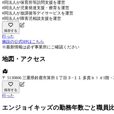
#同法人が保育所等訪問支援を運営
#同法人が児童発達支援・療育を運営
#同法人が放課後等デイサービスを運営
#同法人が障害児相談支援を運営
保存する
行った
施設の公式HPはこちら
※最新情報は必ず事業所にご確認ください
地図・アクセス
〒 5130806 三重県鈴鹿市算所１丁目３−１１ 多貴ｂｌｄ1階・
保存する
行った
エンジョイキッズの勤務年数ごと職員