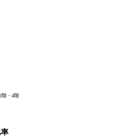
2階・4階
比率