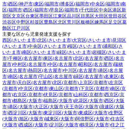
市)
西区(神戸市)
東区(福岡市)
博多区(福岡市)
中央区(福岡市)
南
区(福岡市)
西区(福岡市)
早良区(福岡市)
千代田区
中央区
港区
新
宿区
文京区
台東区
墨田区
江東区
品川区
目黒区
大田区
世田谷区
渋谷区
中野区
杉並区
豊島区
北区
荒川区
板橋区
練馬区
足立区
葛
飾区
江戸川区
主要な区から児童発達支援を探す
西区(さいたま市)
北区(さいたま市)
大宮区(さいたま市)
見沼区
(さいたま市)
中央区(さいたま市)
桜区(さいたま市)
浦和区(さ
いたま市)
南区(さいたま市)
緑区(さいたま市)
岩槻区(さいたま
市)
千種区(名古屋市)
東区(名古屋市)
北区(名古屋市)
西区(名古
屋市)
中村区(名古屋市)
中区(名古屋市)
昭和区(名古屋市)
瑞穂
区(名古屋市)
熱田区(名古屋市)
中川区(名古屋市)
港区(名古屋
市)
南区(名古屋市)
守山区(名古屋市)
緑区(名古屋市)
名東区(名
古屋市)
天白区(名古屋市)
北区(京都市)
上京区(京都市)
左京区
(京都市)
中京区(京都市)
東山区(京都市)
下京区(京都市)
南区(京
都市)
右京区(京都市)
伏見区(京都市)
山科区(京都市)
西京区(京
都市)
都島区(大阪市)
福島区(大阪市)
此花区(大阪市)
西区(大阪
市)
港区(大阪市)
大正区(大阪市)
天王寺区(大阪市)
浪速区(大阪
市)
西淀川区(大阪市)
東淀川区(大阪市)
東成区(大阪市)
生野区
(大阪市)
旭区(大阪市)
城東区(大阪市)
阿倍野区(大阪市)
住吉区
(大阪市)
西成区(大阪市)
淀川区(大阪市)
鶴見区(大阪市)
住之江