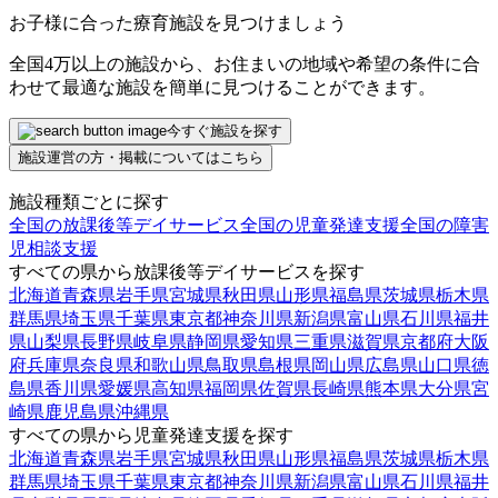
お子様に合った療育施設を見つけましょう
全国4万以上の施設から、お住まいの地域や希望の条件に合
わせて最適な施設を簡単に見つけることができます。
今すぐ施設を探す
施設運営の方・掲載についてはこちら
施設種類ごとに探す
全国の放課後等デイサービス
全国の児童発達支援
全国の障害
児相談支援
すべての県から放課後等デイサービスを探す
北海道
青森県
岩手県
宮城県
秋田県
山形県
福島県
茨城県
栃木県
群馬県
埼玉県
千葉県
東京都
神奈川県
新潟県
富山県
石川県
福井
県
山梨県
長野県
岐阜県
静岡県
愛知県
三重県
滋賀県
京都府
大阪
府
兵庫県
奈良県
和歌山県
鳥取県
島根県
岡山県
広島県
山口県
徳
島県
香川県
愛媛県
高知県
福岡県
佐賀県
長崎県
熊本県
大分県
宮
崎県
鹿児島県
沖縄県
すべての県から児童発達支援を探す
北海道
青森県
岩手県
宮城県
秋田県
山形県
福島県
茨城県
栃木県
群馬県
埼玉県
千葉県
東京都
神奈川県
新潟県
富山県
石川県
福井