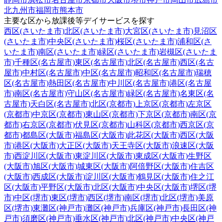
北九州市
福岡市
熊本市
主要な区から放課後等デイサービスを探す
西区(さいたま市)
北区(さいたま市)
大宮区(さいたま市)
見沼区
(さいたま市)
中央区(さいたま市)
桜区(さいたま市)
浦和区(さ
いたま市)
南区(さいたま市)
緑区(さいたま市)
岩槻区(さいたま
市)
千種区(名古屋市)
東区(名古屋市)
北区(名古屋市)
西区(名古
屋市)
中村区(名古屋市)
中区(名古屋市)
昭和区(名古屋市)
瑞穂
区(名古屋市)
熱田区(名古屋市)
中川区(名古屋市)
港区(名古屋
市)
南区(名古屋市)
守山区(名古屋市)
緑区(名古屋市)
名東区(名
古屋市)
天白区(名古屋市)
北区(京都市)
上京区(京都市)
左京区
(京都市)
中京区(京都市)
東山区(京都市)
下京区(京都市)
南区(京
都市)
右京区(京都市)
伏見区(京都市)
山科区(京都市)
西京区(京
都市)
都島区(大阪市)
福島区(大阪市)
此花区(大阪市)
西区(大阪
市)
港区(大阪市)
大正区(大阪市)
天王寺区(大阪市)
浪速区(大阪
市)
西淀川区(大阪市)
東淀川区(大阪市)
東成区(大阪市)
生野区
(大阪市)
旭区(大阪市)
城東区(大阪市)
阿倍野区(大阪市)
住吉区
(大阪市)
西成区(大阪市)
淀川区(大阪市)
鶴見区(大阪市)
住之江
区(大阪市)
平野区(大阪市)
北区(大阪市)
中央区(大阪市)
堺区(堺
市)
中区(堺市)
東区(堺市)
西区(堺市)
南区(堺市)
北区(堺市)
美原
区(堺市)
東灘区(神戸市)
灘区(神戸市)
兵庫区(神戸市)
長田区(神
戸市)
須磨区(神戸市)
垂水区(神戸市)
北区(神戸市)
中央区(神戸