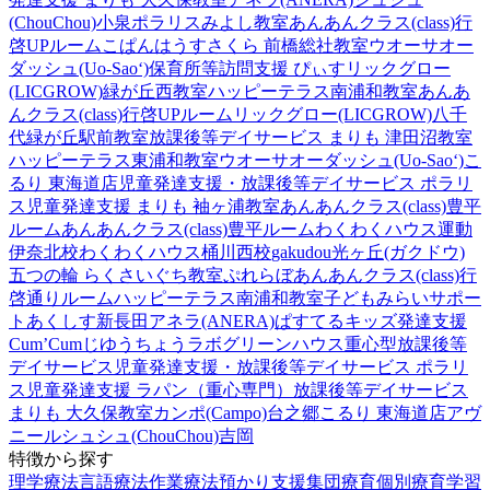
(ChouChou)小泉
ポラリスみよし教室
あんあんクラス(class)行
啓UPルーム
こぱんはうすさくら 前橋総社教室
ウオーサオー
ダッシュ(Uo-Sao‘)
保育所等訪問支援 ぴぃす
リックグロー
(LICGROW)緑が丘西教室
ハッピーテラス南浦和教室
あんあ
んクラス(class)行啓UPルーム
リックグロー(LICGROW)八千
代緑が丘駅前教室
放課後等デイサービス まりも 津田沼教室
ハッピーテラス東浦和教室
ウオーサオーダッシュ(Uo-Sao‘)
こ
るり 東海道店
児童発達支援・放課後等デイサービス ポラリ
ス
児童発達支援 まりも 袖ヶ浦教室
あんあんクラス(class)豊平
ルーム
あんあんクラス(class)豊平ルーム
わくわくハウス運動
伊奈北校
わくわくハウス桶川西校
gakudou光ヶ丘(ガクドウ)
五つの輪 らくさいぐち教室
ぷれらぼ
あんあんクラス(class)行
啓通りルーム
ハッピーテラス南浦和教室
子どもみらいサポー
トあくしす新長田
アネラ(ANERA)
ぱすてるキッズ
発達支援
Cum’Cum
じゆうちょうラボ
グリーンハウス重心型放課後等
デイサービス
児童発達支援・放課後等デイサービス ポラリ
ス
児童発達支援 ラパン（重心専門）
放課後等デイサービス
まりも 大久保教室
カンポ(Campo)台之郷
こるり 東海道店
アヴ
ニール
シュシュ(ChouChou)吉岡
特徴から探す
理学療法
言語療法
作業療法
預かり支援
集団療育
個別療育
学習