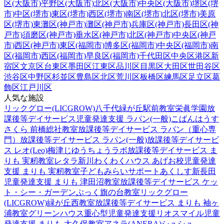
区(大阪市)
平野区(大阪市)
北区(大阪市)
中央区(大阪市)
堺区(堺
市)
中区(堺市)
東区(堺市)
西区(堺市)
南区(堺市)
北区(堺市)
美原
区(堺市)
東灘区(神戸市)
灘区(神戸市)
兵庫区(神戸市)
長田区(神
戸市)
須磨区(神戸市)
垂水区(神戸市)
北区(神戸市)
中央区(神戸
市)
西区(神戸市)
東区(福岡市)
博多区(福岡市)
中央区(福岡市)
南
区(福岡市)
西区(福岡市)
早良区(福岡市)
千代田区
中央区
港区
新
宿区
文京区
台東区
墨田区
江東区
品川区
目黒区
大田区
世田谷区
渋谷区
中野区
杉並区
豊島区
北区
荒川区
板橋区
練馬区
足立区
葛
飾区
江戸川区
人気な施設
リックグロー(LICGROW)八千代緑が丘駅前教室
栄眞学園放
課後等デイサービス
児童発達支援 ラパン(一般)
こぱんはうす
さくら 前橋総社教室
放課後等デイサービス ラパン（重心専
門）
放課後等デイサービス ラパン(一般)
放課後等デイサービ
ス レオ(Leo)梅津
じゆうちょうラボ
放課後等デイサービス ま
りも 実籾教室
レタラ新川
わくわくハウス あげお校
児童発達
支援 まりも 実籾教室
子どもみらいサポートあくしす新長田
児童発達支援 まりも 津田沼教室
放課後等デイサービス ケッ
ト・シー・ガーデン
ぷっく旗の台教室
リックグロー
(LICGROW)緑が丘西教室
放課後等デイサービス まりも 袖ヶ
浦教室
グリーンハウス重心型児童発達支援
リオスマイル
児童
発達支援 まりも 大久保教室
アネラ(ANERA)
シュシュ