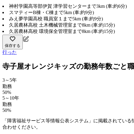
神村学園高等部伊賀 津学習センターまで3km (車:約6分)
スマティーB棟・C棟まで5km (車:約9分)
みえ夢学園高校 職員室１まで5km (車:約9分)
久居農林高校 土木機械管理室まで8km (車:約15分)
久居農林高校 環境保全管理室まで8km (車:約15分)
保存する
行った
寺子屋オレンジキッズの勤務年数ごと
3～5年
勤務
50%
5～10年
勤務
50%
「障害福祉サービス等情報公表システム」に掲載されている
合わせください。