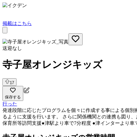
掲載はこちら
送迎なし
寺子屋オレンジキッズ
17
保存する
行った
発達段階に応じたプログラムを個々に作成する事による個別
るように支援を行います。 さらに関係機関との連携も図り
保育所等訪問支援
●津駅より車で7分程度 ●津インターより車で