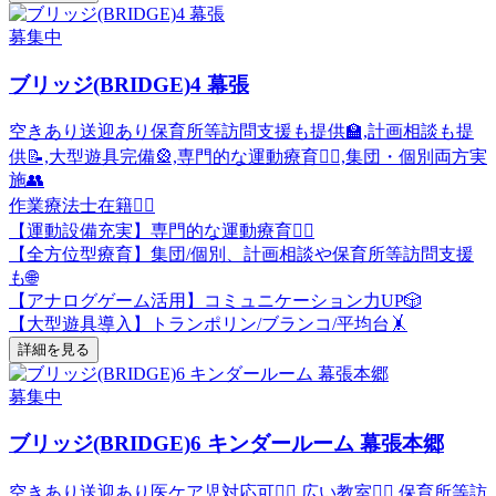
募集中
ブリッジ(BRIDGE)4 幕張
空きあり
送迎あり
保育所等訪問支援も提供🏫,計画相談も提
供📝,大型遊具完備🎡,専門的な運動療育🤸‍♀️,集団・個別両方実
施👥
作業療法士在籍🏃‍♂️
【運動設備充実】専門的な運動療育🤸‍♀️
【全方位型療育】集団/個別、計画相談や保育所等訪問支援
も🌐
【アナログゲーム活用】コミュニケーション力UP🎲
【大型遊具導入】トランポリン/ブランコ/平均台🤸
詳細を見る
募集中
ブリッジ(BRIDGE)6 キンダールーム 幕張本郷
空きあり
送迎あり
医ケア児対応可👩‍⚕️,広い教室🏃‍♂️,保育所等訪