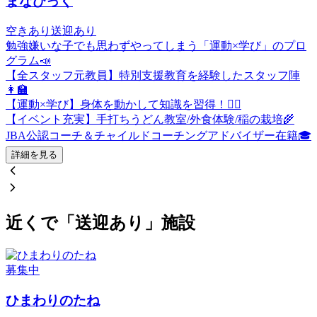
まなびっく
空きあり
送迎あり
勉強嫌いな子でも思わずやってしまう「運動×学び」のプロ
グラム📣
【全スタッフ元教員】特別支援教育を経験したスタッフ陣
👩‍🏫
【運動×学び】身体を動かして知識を習得！🏃‍♂️
【イベント充実】手打ちうどん教室/外食体験/稲の栽培🌾
JBA公認コーチ＆チャイルドコーチングアドバイザー在籍🎓
詳細を見る
近くで「送迎あり」施設
募集中
ひまわりのたね