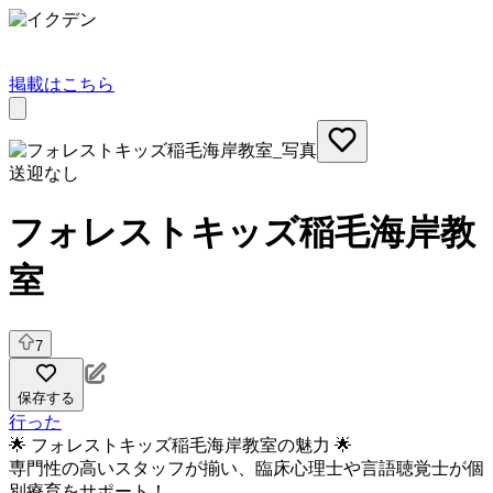
掲載はこちら
送迎なし
フォレストキッズ稲毛海岸教
室
7
保存する
行った
🌟 フォレストキッズ稲毛海岸教室の魅力 🌟
専門性の高いスタッフが揃い、臨床心理士や言語聴覚士が個
別療育をサポート！