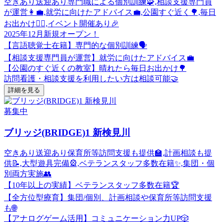
空きあり
送迎あり
専門職による個別訓練🧩,相談支援専門員
が運営👩‍💼,就労に向けたアドバイス💼,公園すぐ近く🌳,毎日
お出かけ🚶‍♀️,イベント開催あり🎉
2025年12月新規オープン！
【言語聴覚士在籍】専門的な個別訓練🗣️
【相談支援専門員が運営】就労に向けたアドバイス💼
【公園のすぐ近くの教室】晴れたら毎日お出かけ🌳
訪問看護・相談支援を利用したい方は相談可能🤝
詳細を見る
募集中
ブリッジ(BRIDGE)1 新検見川
空きあり
送迎あり
保育所等訪問支援も提供🏫,計画相談も提
供📝,大型遊具完備🎡,ベテランスタッフ多数在籍✨,集団・個
別両方実施👥
【10年以上の実績】ベテランスタッフ多数在籍🏆
【全方位型療育】集団/個別、計画相談や保育所等訪問支援
も🌐
【アナログゲーム活用】コミュニケーション力UP🎲