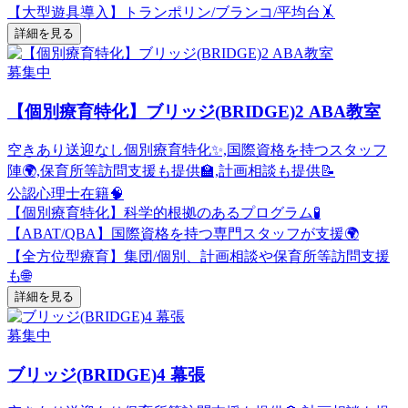
【大型遊具導入】トランポリン/ブランコ/平均台🤸
詳細を見る
募集中
【個別療育特化】ブリッジ(BRIDGE)2 ABA教室
空きあり
送迎なし
個別療育特化✨,国際資格を持つスタッフ
陣🌍,保育所等訪問支援も提供🏫,計画相談も提供📝
公認心理士在籍🧠
【個別療育特化】科学的根拠のあるプログラム🧪
【ABAT/QBA】国際資格を持つ専門スタッフが支援🌍
【全方位型療育】集団/個別、計画相談や保育所等訪問支援
も🌐
詳細を見る
募集中
ブリッジ(BRIDGE)4 幕張