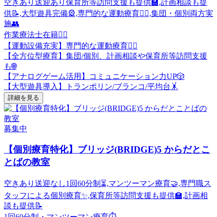
空きあり
送迎あり
保育所等訪問支援も提供🏫,計画相談も提
供📝,大型遊具完備🎡,専門的な運動療育🤸‍♀️,集団・個別両方実
施👥
作業療法士在籍🏃‍♂️
【運動設備充実】専門的な運動療育🤸‍♀️
【全方位型療育】集団/個別、計画相談や保育所等訪問支援
も🌐
【アナログゲーム活用】コミュニケーション力UP🎲
【大型遊具導入】トランポリン/ブランコ/平均台🤸
詳細を見る
募集中
【個別療育特化】ブリッジ(BRIDGE)5 からだとこ
とばの教室
空きあり
送迎なし
1回60分制⏳,マンツーマン療育🤝,専門職ス
タッフによる個別療育✨,保育所等訪問支援も提供🏫,計画相
談も提供📝
1回60分制・マンツーマン療育⏱️