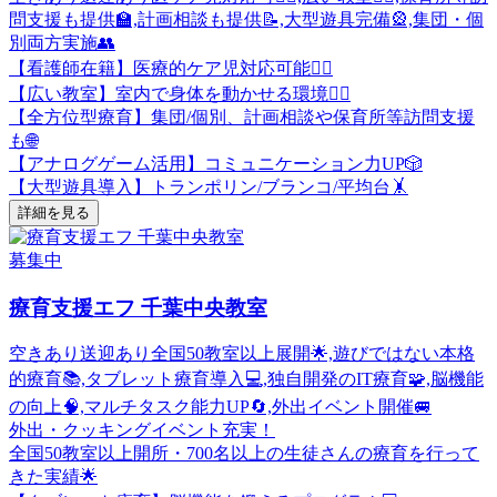
問支援も提供🏫,計画相談も提供📝,大型遊具完備🎡,集団・個
別両方実施👥
【看護師在籍】医療的ケア児対応可能👩‍⚕️
【広い教室】室内で身体を動かせる環境🏃‍♂️
【全方位型療育】集団/個別、計画相談や保育所等訪問支援
も🌐
【アナログゲーム活用】コミュニケーション力UP🎲
【大型遊具導入】トランポリン/ブランコ/平均台🤸
詳細を見る
募集中
療育支援エフ 千葉中央教室
空きあり
送迎あり
全国50教室以上展開🌟,遊びではない本格
的療育📚,タブレット療育導入💻,独自開発のIT療育🧩,脳機能
の向上🧠,マルチタスク能力UP🔄,外出イベント開催🚐
外出・クッキングイベント充実！
全国50教室以上開所・700名以上の生徒さんの療育を行って
きた実績🌟