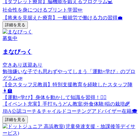
【タブレット療育】脳機能を鍛えるプログラム💻
社会性を身につけるプリント学習✏️
【将来を見据えた療育】一般就労で働ける力の習得💼
詳細を見る
募集中
まなびっく
空きあり
送迎あり
勉強嫌いな子でも思わずやってしまう「運動×学び」のプロ
グラム📣
【全スタッフ元教員】特別支援教育を経験したスタッフ陣
👩‍🏫
【運動×学び】身体を動かして知識を習得！🏃‍♂️
【イベント充実】手打ちうどん教室/外食体験/稲の栽培🌾
JBA公認コーチ＆チャイルドコーチングアドバイザー在籍🎓
詳細を見る