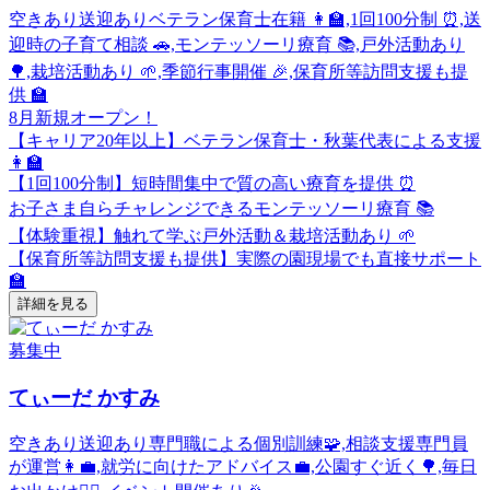
空きあり
送迎あり
ベテラン保育士在籍 👩‍🏫,1回100分制 ⏰,送
迎時の子育て相談 🚗,モンテッソーリ療育 📚,戸外活動あり
🌳,栽培活動あり 🌱,季節行事開催 🎉,保育所等訪問支援も提
供 🏫
8月新規オープン！
【キャリア20年以上】ベテラン保育士・秋葉代表による支援
👩‍🏫
【1回100分制】短時間集中で質の高い療育を提供 ⏰
お子さま自らチャレンジできるモンテッソーリ療育 📚
【体験重視】触れて学ぶ戸外活動＆栽培活動あり 🌱
【保育所等訪問支援も提供】実際の園現場でも直接サポート
🏫
詳細を見る
募集中
てぃーだ かすみ
空きあり
送迎あり
専門職による個別訓練🧩,相談支援専門員
が運営👩‍💼,就労に向けたアドバイス💼,公園すぐ近く🌳,毎日