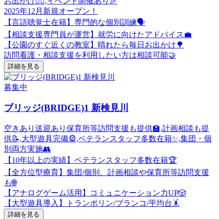
お出かけ🚶‍♀️,イベント開催あり🎉
2025年12月新規オープン！
【言語聴覚士在籍】専門的な個別訓練🗣️
【相談支援専門員が運営】就労に向けたアドバイス💼
【公園のすぐ近くの教室】晴れたら毎日お出かけ🌳
訪問看護・相談支援を利用したい方は相談可能🤝
詳細を見る
募集中
ブリッジ(BRIDGE)1 新検見川
空きあり
送迎あり
保育所等訪問支援も提供🏫,計画相談も提
供📝,大型遊具完備🎡,ベテランスタッフ多数在籍✨,集団・個
別両方実施👥
【10年以上の実績】ベテランスタッフ多数在籍🏆
【全方位型療育】集団/個別、計画相談や保育所等訪問支援
も🌐
【アナログゲーム活用】コミュニケーション力UP🎲
【大型遊具導入】トランポリン/ブランコ/平均台🤸
詳細を見る