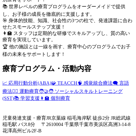
📚 世界レベルの療育プログラムをオーダーメイドで提供
し、お子様の成長を徹底的に支援します。
🎯 身体的技能、知識、社会性の3つの柱で、発達課題に合わ
せたスモールステップ支援！
👩‍🏫 スタッフは定期的な研修でスキルアップし、質の高い
療育を実現しています。
🏆 他の施設とは一線を画す、療育中心のプログラムでお子
様の未来をサポートします！
療育プログラム・活動内容
📈 応用行動分析(ABA)
🧩 TEACCH
🧠 感覚統合療法
🗨️ 言語
療法
🏃‍♀️ 運動療育
🧑‍🤝‍🧑 ソーシャルスキルトレーニング
(SST)
📚 学習支援
👩‍🏫 個別療育
児童発達支援・療育
JR京葉線 稲毛海岸駅 徒歩2分 JR総武線
稲毛駅 バス8分 〒2610004 千葉県千葉市美浜区高洲3-14-8
花澤高州ビル2F-B