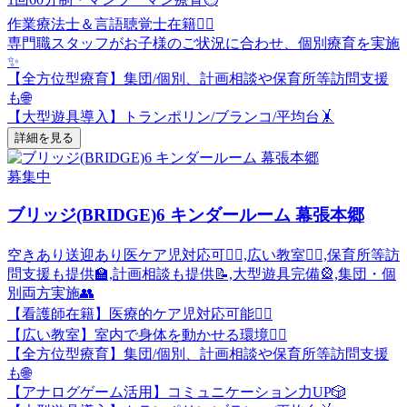
作業療法士＆言語聴覚士在籍👩‍⚕️
専門職スタッフがお子様のご状況に合わせ、個別療育を実施
✨
【全方位型療育】集団/個別、計画相談や保育所等訪問支援
も🌐
【大型遊具導入】トランポリン/ブランコ/平均台🤸
詳細を見る
募集中
ブリッジ(BRIDGE)6 キンダールーム 幕張本郷
空きあり
送迎あり
医ケア児対応可👩‍⚕️,広い教室🏃‍♂️,保育所等訪
問支援も提供🏫,計画相談も提供📝,大型遊具完備🎡,集団・個
別両方実施👥
【看護師在籍】医療的ケア児対応可能👩‍⚕️
【広い教室】室内で身体を動かせる環境🏃‍♂️
【全方位型療育】集団/個別、計画相談や保育所等訪問支援
も🌐
【アナログゲーム活用】コミュニケーション力UP🎲