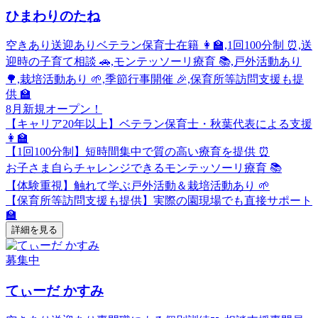
ひまわりのたね
空きあり
送迎あり
ベテラン保育士在籍 👩‍🏫,1回100分制 ⏰,送
迎時の子育て相談 🚗,モンテッソーリ療育 📚,戸外活動あり
🌳,栽培活動あり 🌱,季節行事開催 🎉,保育所等訪問支援も提
供 🏫
8月新規オープン！
【キャリア20年以上】ベテラン保育士・秋葉代表による支援
👩‍🏫
【1回100分制】短時間集中で質の高い療育を提供 ⏰
お子さま自らチャレンジできるモンテッソーリ療育 📚
【体験重視】触れて学ぶ戸外活動＆栽培活動あり 🌱
【保育所等訪問支援も提供】実際の園現場でも直接サポート
🏫
詳細を見る
募集中
てぃーだ かすみ