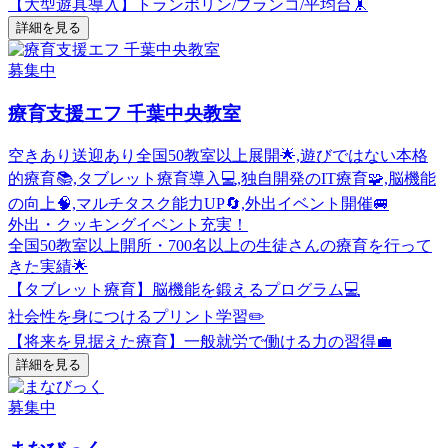
【大型遊具導入】トランポリン/ブランコ/平均台🤸
詳細を見る
募集中
療育支援エフ 千葉中央教室
空きあり
送迎あり
全国50教室以上展開🌟,遊びではない本格
的療育📚,タブレット療育導入💻,独自開発のIT療育🧩,脳機能
の向上🧠,マルチタスク能力UP🔄,外出イベント開催🚐
外出・クッキングイベント充実！
全国50教室以上開所・700名以上の生徒さんの療育を行って
きた実績🌟
【タブレット療育】脳機能を鍛えるプログラム💻
社会性を身につけるプリント学習✏️
【将来を見据えた療育】一般就労で働ける力の習得💼
詳細を見る
募集中