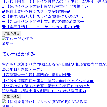
【八代市内唯一！】ドイツ直輸入の「アネビー製遊具」導入施
🍳【調理イベント実施】冷やし中華/ピザ/お菓子🍳
👶保育士資格を持つスタッフ多数在籍👶
🎨【創作活動充実】スライム/風鈴/こいのぼり🎨
🚗【外出イベント開催】買い物/博物館/消防署🚗
🗣️【集団生活】コミュニケーション能力UP🗣️
詳細を見る
募集中
てぃーだ かすみ
空きあり
送迎あり
専門職による個別訓練🧩,相談支援専門員が運営
2025年12月新規オープン！
【言語聴覚士在籍】専門的な個別訓練🗣️
【相談支援専門員が運営】就労に向けたアドバイス💼
【公園のすぐ近くの教室】晴れたら毎日お出かけ🌳
訪問看護・相談支援を利用したい方は相談可能🤝
詳細を見る
募集中