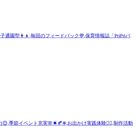
子通園型👩‍👧,毎回のフィードバック💬,保育情報誌「PriPriパ
,季節イベント充実🌸☀🍂❄,お出かけ実践体験🚶‍♂️,制作活動