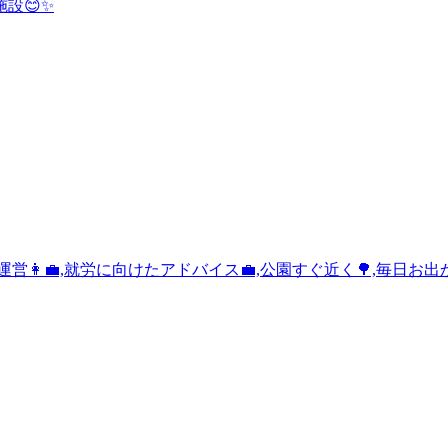
設😊✨
‍💼,就労に向けたアドバイス💼,公園すぐ近く🌳,毎日お出かけ