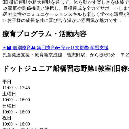
🤸‍♂️ 微細運動や粗大運動を通じて、体を動かす楽しさを体験
🤝 家庭や関係機関と連携し、目標達成を全力でサポートしま
🌈 社会性やコミュニケーションスキルも楽しく学べる環境
✨ お子様の成長を共に喜び合う温かい雰囲気が魅力です！
療育プログラム・活動内容
👩‍🏫 個別療育
👥 集団療育
🏡 預かり支援
📚 学習支援
児童発達支援・療育
新京成線「習志野駅」から徒歩3分 〒2740
ドットジュニア船橋習志野第1教室(旧称
平日
11:00 ～ 17:45
土曜日
10:00 ～ 16:00
日曜日
10:00 ～ 16:00
祝日
10:00 ～ 16:00