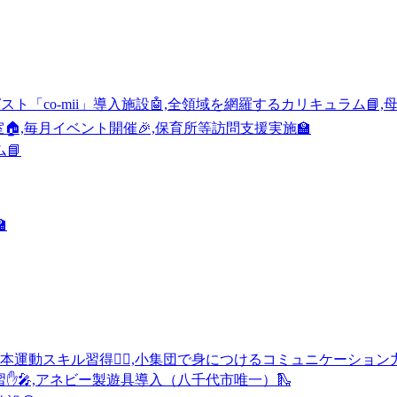
ラピスト「co-mii」導入施設🤖,全領域を網羅するカリキュラム📘,母
室🏠,毎月イベント開催🎉,保育所等訪問支援実施🏫
📘

本運動スキル習得🏃‍♀️,小集団で身につけるコミュニケーション力😊
表練習✋🎤,アネビー製遊具導入（八千代市唯一）🛝