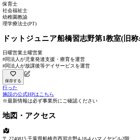
保育士
社会福祉士
幼稚園教諭
理学療法士(PT)
ドットジュニア船橋習志野第1教室(旧称
日曜営業
土曜営業
#同法人が児童発達支援・療育を運営
#同法人が放課後等デイサービスを運営
保存する
行った
施設の公式HPはこちら
※最新情報は必ず事業所にご確認ください
地図・アクセス
〒 2740815 千葉県船橋市西習志野4-18-4 ハマノヤビル2階