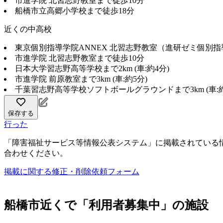
市進学院 北習志野教室まで徒歩10分
船橋市立高郷小学校まで徒歩18分
近くの中高校
東京個別指導学院ANNEX 北習志野教室（進研ゼミ個別
市進学院 北習志野教室まで徒歩10分
日本大学習志野高等学校まで2km (車:約4分)
市進学院 前原教室まで3km (車:約5分)
千葉習志野高等学校ソフトボールグラウンドまで3km (車:約
保存する
行った
「障害福祉サービス等情報公表システム」に掲載されている
合わせください。
掲載に関する修正・削除依頼フォーム
船橋市近くで「利用者募集中」の施設