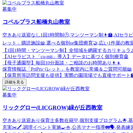
募集中
コペルプラス船橋丸山教室
空きあり
送迎なし
1回1時間制🕒,マンツーマン制👩‍🏫,AIセ
レット」購読施設📖,選べる個別or集団療育🤝,広い1件屋の教
【1回1時間・マンツーマン制】全領域を網羅するカリキュラム
【AIセラピスト「co-mii」導入】データに基づく個別療育🤖
【母子通園型】毎回10分面談・ご相談のお時間あり👩‍👧
保育情報誌「PriPriパレット」を教室内に常備＆ご質問可能📖
【保育所等訪問支援も提供】実際の園現場でも直接サポート
詳細を見る
募集中
リックグロー(LICGROW)緑が丘西教室
空きあり
送迎あり
保育士多数在籍💛,個別支援プログラム🌟,基
充実✂️🖍,調理イベント実施🍳🍚,公共マナー指導🚃🗣,発